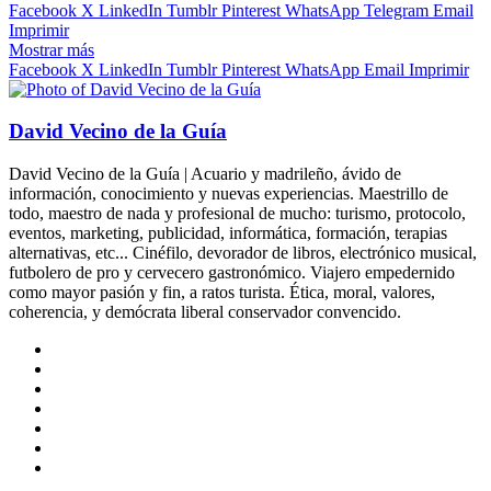
X
email
Facebook
X
LinkedIn
Tumblr
Pinterest
WhatsApp
Telegram
Email
Imprimir
Mostrar más
Facebook
X
LinkedIn
Tumblr
Pinterest
WhatsApp
Email
Imprimir
David Vecino de la Guía
David Vecino de la Guía | Acuario y madrileño, ávido de
información, conocimiento y nuevas experiencias. Maestrillo de
todo, maestro de nada y profesional de mucho: turismo, protocolo,
eventos, marketing, publicidad, informática, formación, terapias
alternativas, etc... Cinéfilo, devorador de libros, electrónico musical,
futbolero de pro y cervecero gastronómico. Viajero empedernido
como mayor pasión y fin, a ratos turista. Ética, moral, valores,
coherencia, y demócrata liberal conservador convencido.
Sitio
web
Facebook
X
LinkedIn
Flickr
YouTube
Instagram