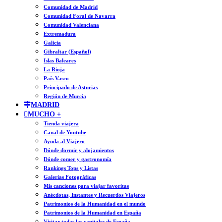
Comunidad de Madrid
Comunidad Foral de Navarra
Comunidad Valenciana
Extremadura
Galicia
Gibraltar (Español)
Islas Baleares
La Rioja
País Vasco
Principado de Asturias
Región de Murcia
MADRID
MUCHO +
Tienda viajera
Canal de Youtube
Ayuda al Viajero
Dónde dormir y alojamientos
Dónde comer y gastronomía
Rankings Tops y Listas
Galerías Fotográficas
Mis canciones para viajar favoritas
Anécdotas, Instantes y Recuerdos Viajeros
Patrimonios de la Humanidad en el mundo
Patrimonios de la Humanidad en España
Visitar todas las capitales de España