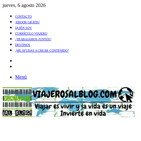
jueves, 6 agosto 2026
CONTACTO
¡EBOOK GRATIS!
QUIÉN SOY
CURRÍCULO VIAJERO
¿TRABAJAMOS JUNTOS?
DESTINOS
¿ME AYUDAS A CREAR CONTENIDO?
Artículo
al
Buscar
azar
Menú