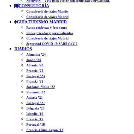
NordVPN – VPN para viajar con seguridad y privacidad.
CONSULTORÍA
Consultoría de viajes Mundo
Consultoría de viajes Madrid
GUÍA TURISMO MADRID
Rutas genéricas y free tours
Rutas privadas y personalizadas
Consultoría de viajes Madrid
Seguridad COVID-19 SARS-CoV-2
DIARIOS
Alemania ’24
Japón ’24
Albania ’23
Francia ’23
Portugal ’23
Francia ’22
Jordania-Malta ’22
Rumanía ’22
Austria ’21
Portugal ’21
Bulgaria ’20
Islandia ’19
Francia ’19
Portugal ’18
Francia-China-Japón ’18