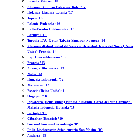
Francia-Mónaco ’18
Alemania-Croacia-Eslovenia-Italia ’17
Holanda-Lituania-Letonia ’17
Japón ’16
Polonia-Finlandia ’16
Italia-Estados Unidos-Suiza ’15
Portugal ’14
Turquía-EAU-Qatar-Taiwán-Singapur-Noruega ’14
Alemania-Italia-Ciudad del Vaticano-Irlanda-Irlanda del Norte (Reino
Unido)-Francia ’14
Rep. Checa-Alemania ’13
Francia ’13
Noruega-Dinamarca ’13
Malta ’13
Hungría-Eslovaquia ’12
Marruecos ’12
Escocia (Reino Unido) ’11
Singapur ’10
Inglaterra (Reino Unido)-Estonia-Finlandia-Corea del Sur-Camboya-
Malasia-Indonesia-Holanda ’10
Portugal ’10
Gibraltar (Español) ’10
Suecia-Alemania-Luxemburgo ’09
Italia-Liechtenstein-Suiza-Austria-San Marino ’09
Andorra ’09