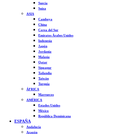
Suecia
Suiza
ASIA
Camboya
China
Corea del Sur
Emiratos Árabes Unidos
Indonesia
Japón
Jordania
Malasia
Qatar
Singapur
Tailandia
Taiwán
Turquía
ÁFRICA
Marruecos
AMÉRICA
Estados Unidos
México
República Dominicana
ESPAÑA
Andalucía
Aragón