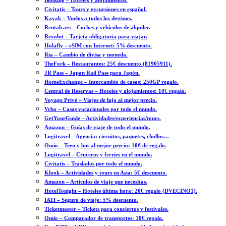
Booking – Hoteles y alojamientos.
Civitatis – Tours y excursiones en español.
Kayak – Vuelos a todos los destinos.
Rentalcars – Coches y vehículos de alquiler.
Revolut – Tarjeta obligatoria para viajar.
Holafly – eSIM con Internet: 5% descuento.
Ria – Cambio de divisa y moneda.
TheFork – Restaurantes: 25€ descuento (81905911).
JR Pass – Japan Rail Pass para Japón.
HomeExchange – Intercambio de casas: 250GP regalo.
Central de Reservas – Hoteles y alojamientos: 10€ regalo.
Voyage Privé – Viajes de lujo al mejor precio.
Vrbo – Casas vacacionales por todo el mundo.
GetYourGuide – Actividades/experiencias/tours.
Amazon – Guías de viaje de todo el mundo.
Logitravel – Agencia: circuitos, paquetes, chollos…
Omio – Tren y bus al mejor precio: 10€ de regalo.
Logitravel – Cruceros y ferries en el mundo.
Civitatis – Traslados por todo el mundo.
Klook – Actividades y tours en Asia: 5€ descuento.
Amazon – Artículos de viaje que necesitas.
HotelTonight – Hoteles última hora: 20€ regalo (DVECINO1).
IATI – Seguro de viaje: 5% descuento.
Ticketmaster – Tickets para conciertos y festivales.
Omio – Comparador de transportes: 10€ regalo.