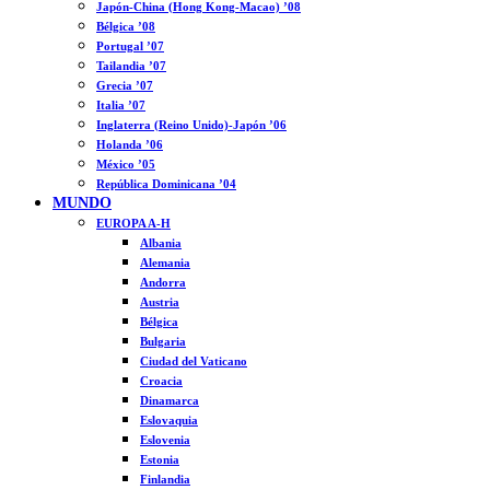
Japón-China (Hong Kong-Macao) ’08
Bélgica ’08
Portugal ’07
Tailandia ’07
Grecia ’07
Italia ’07
Inglaterra (Reino Unido)-Japón ’06
Holanda ’06
México ’05
República Dominicana ’04
MUNDO
EUROPA A-H
Albania
Alemania
Andorra
Austria
Bélgica
Bulgaria
Ciudad del Vaticano
Croacia
Dinamarca
Eslovaquia
Eslovenia
Estonia
Finlandia