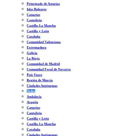
Principado de Asturias
Islas Baleares
Canarias
Cantabria
Castilla-La Mancha
Castilla y León
Cataluña
Comunidad Valenciana
Extremadura
Galicia
La Rioja
Comunidad de Madrid
Comunidad Foral de Navarra
País Vasco
Región de Murcia
Ciudades Autónomas
Todos
Andalucía
Aragón
Canarias
Cantabria
Castilla y León
Castilla-La Mancha
Cataluña
Ciudades Autónomas