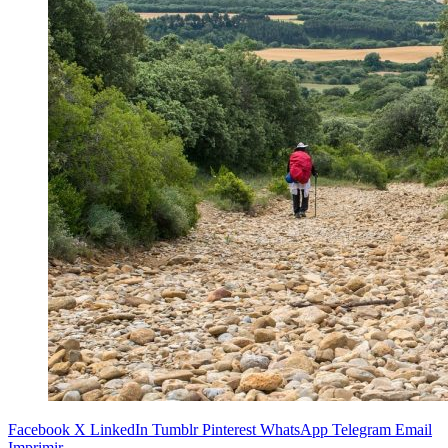
Facebook
X
LinkedIn
Tumblr
Pinterest
WhatsApp
Telegram
Email
Imprimir