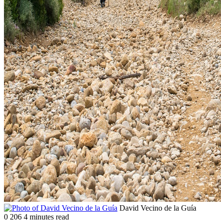
Follow
Send
David Vecino de la Guía
on
an
0
206
4 minutes read