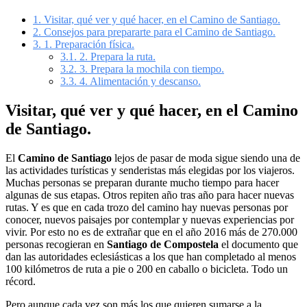
1.
Visitar, qué ver y qué hacer, en el Camino de Santiago.
2.
Consejos para prepararte para el Camino de Santiago.
3.
1. Preparación física.
3.1.
2. Prepara la ruta.
3.2.
3. Prepara la mochila con tiempo.
3.3.
4. Alimentación y descanso.
Visitar, qué ver y qué hacer, en el Camino
de Santiago.
El
Camino de Santiago
lejos de pasar de moda sigue siendo una de
las actividades turísticas y senderistas más elegidas por los viajeros.
Muchas personas se preparan durante mucho tiempo para hacer
algunas de sus etapas. Otros repiten año tras año para hacer nuevas
rutas. Y es que en cada trozo del camino hay nuevas personas por
conocer, nuevos paisajes por contemplar y nuevas experiencias por
vivir. Por esto no es de extrañar que en el año 2016 más de 270.000
personas recogieran en
Santiago de Compostela
el documento que
dan las autoridades eclesiásticas a los que han completado al menos
100 kilómetros de ruta a pie o 200 en caballo o bicicleta. Todo un
récord.
Pero aunque cada vez son más los que quieren sumarse a la