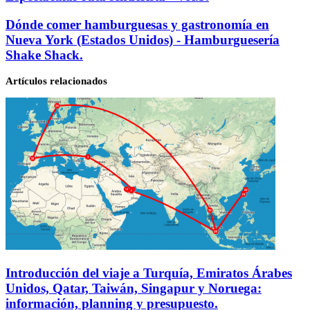
Monasterio
del
Dónde
Dónde comer hamburguesas y gastronomía en
Paular
comer
Nueva York (Estados Unidos) - Hamburguesería
y
hamburguesas
Puente
Shake Shack.
y
del
gastronomía
Perdón
Artículos relacionados
en
(Rascafría,
Nueva
Madrid).
York
Espectacular
(Estados
ruta
Unidos)
senderista
-
-
Hamburguesería
Vol.3.
Shake
Shack.
Introducción del viaje a Turquía, Emiratos Árabes
Unidos, Qatar, Taiwán, Singapur y Noruega:
información, planning y presupuesto.