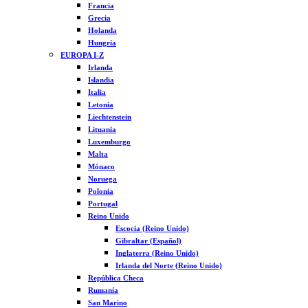
Francia
Grecia
Holanda
Hungría
EUROPA I-Z
Irlanda
Islandia
Italia
Letonia
Liechtenstein
Lituania
Luxemburgo
Malta
Mónaco
Noruega
Polonia
Portugal
Reino Unido
Escocia (Reino Unido)
Gibraltar (Español)
Inglaterra (Reino Unido)
Irlanda del Norte (Reino Unido)
República Checa
Rumanía
San Marino