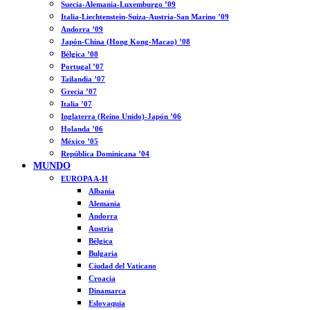
Suecia-Alemania-Luxemburgo ’09
Italia-Liechtenstein-Suiza-Austria-San Marino ’09
Andorra ’09
Japón-China (Hong Kong-Macao) ’08
Bélgica ’08
Portugal ’07
Tailandia ’07
Grecia ’07
Italia ’07
Inglaterra (Reino Unido)-Japón ’06
Holanda ’06
México ’05
República Dominicana ’04
MUNDO
EUROPA A-H
Albania
Alemania
Andorra
Austria
Bélgica
Bulgaria
Ciudad del Vaticano
Croacia
Dinamarca
Eslovaquia