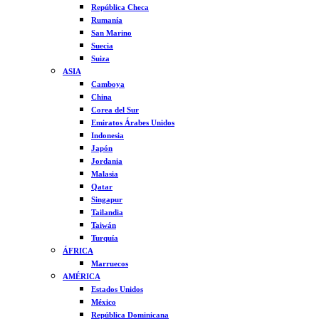
República Checa
Rumanía
San Marino
Suecia
Suiza
ASIA
Camboya
China
Corea del Sur
Emiratos Árabes Unidos
Indonesia
Japón
Jordania
Malasia
Qatar
Singapur
Tailandia
Taiwán
Turquía
ÁFRICA
Marruecos
AMÉRICA
Estados Unidos
México
República Dominicana