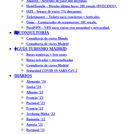
Amazon – Artículos de viaje que necesitas.
HotelTonight – Hoteles última hora: 20€ regalo (DVECINO1).
IATI – Seguro de viaje: 5% descuento.
Ticketmaster – Tickets para conciertos y festivales.
Omio – Comparador de transportes: 10€ regalo.
NordVPN – VPN para viajar con seguridad y privacidad.
CONSULTORÍA
Consultoría de viajes Mundo
Consultoría de viajes Madrid
GUÍA TURISMO MADRID
Rutas genéricas y free tours
Rutas privadas y personalizadas
Consultoría de viajes Madrid
Seguridad COVID-19 SARS-CoV-2
DIARIOS
Alemania ’24
Japón ’24
Albania ’23
Francia ’23
Portugal ’23
Francia ’22
Jordania-Malta ’22
Rumanía ’22
Austria ’21
Portugal ’21