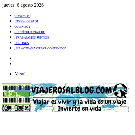
jueves, 6 agosto 2026
CONTACTO
¡EBOOK GRATIS!
QUIÉN SOY
CURRÍCULO VIAJERO
¿TRABAJAMOS JUNTOS?
DESTINOS
¿ME AYUDAS A CREAR CONTENIDO?
Artículo
al
Buscar
azar
Menú