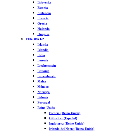
Eslovenia
Estonia
Finlandia
Francia
Grecia
Holanda
Hungría
EUROPA I-Z
Irlanda
Islandia
Italia
Letonia
Liechtenstein
Lituania
Luxemburgo
Malta
Mónaco
Noruega
Polonia
Portugal
Reino Unido
Escocia (Reino Unido)
Gibraltar (Español)
Inglaterra (Reino Unido)
Irlanda del Norte (Reino Unido)