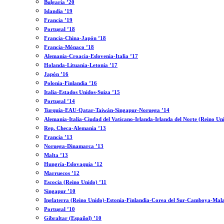
Bulgaria ’20
Islandia ’19
Francia ’19
Portugal ’18
Francia-China-Japón ’18
Francia-Mónaco ’18
Alemania-Croacia-Eslovenia-Italia ’17
Holanda-Lituania-Letonia ’17
Japón ’16
Polonia-Finlandia ’16
Italia-Estados Unidos-Suiza ’15
Portugal ’14
Turquía-EAU-Qatar-Taiwán-Singapur-Noruega ’14
Alemania-Italia-Ciudad del Vaticano-Irlanda-Irlanda del Norte (Reino Un
Rep. Checa-Alemania ’13
Francia ’13
Noruega-Dinamarca ’13
Malta ’13
Hungría-Eslovaquia ’12
Marruecos ’12
Escocia (Reino Unido) ’11
Singapur ’10
Inglaterra (Reino Unido)-Estonia-Finlandia-Corea del Sur-Camboya-Mala
Portugal ’10
Gibraltar (Español) ’10