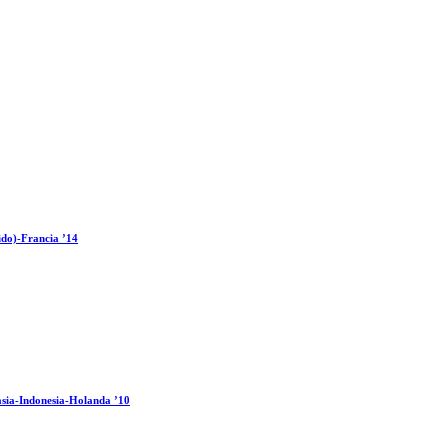
ido)-Francia ’14
sia-Indonesia-Holanda ’10