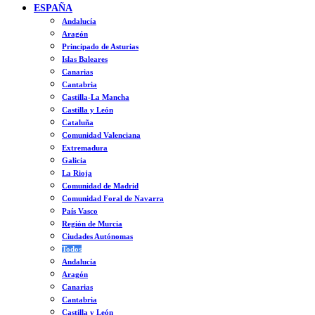
ESPAÑA
Andalucía
Aragón
Principado de Asturias
Islas Baleares
Canarias
Cantabria
Castilla-La Mancha
Castilla y León
Cataluña
Comunidad Valenciana
Extremadura
Galicia
La Rioja
Comunidad de Madrid
Comunidad Foral de Navarra
País Vasco
Región de Murcia
Ciudades Autónomas
Todos
Andalucía
Aragón
Canarias
Cantabria
Castilla y León