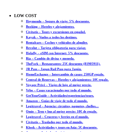
LOW COST
Heymondo – Seguro de viaje: 5% descuento.
Booking – Hoteles y alojamientos.
Civitatis – Tours y excursiones en español.
Kayak – Vuelos a todos los destinos.
Rentalcars – Coches y vehículos de alquiler.
Revolut – Tarjeta obligatoria para viajar.
Holafly – eSIM con Internet: 5% descuento.
Ria – Cambio de divisa y moneda.
TheFork – Restaurantes: 25€ descuento (81905911).
JR Pass – Japan Rail Pass para Japón.
HomeExchange – Intercambio de casas: 250GP regalo.
Central de Reservas – Hoteles y alojamientos: 10€ regalo.
Voyage Privé – Viajes de lujo al mejor precio.
Vrbo – Casas vacacionales por todo el mundo.
GetYourGuide – Actividades/experiencias/tours.
Amazon – Guías de viaje de todo el mundo.
Logitravel – Agencia: circuitos, paquetes, chollos…
Omio – Tren y bus al mejor precio: 10€ de regalo.
Logitravel – Cruceros y ferries en el mundo.
Civitatis – Traslados por todo el mundo.
Klook – Actividades y tours en Asia: 5€ descuento.