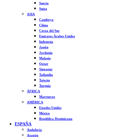
Suecia
Suiza
ASIA
Camboya
China
Corea del Sur
Emiratos Árabes Unidos
Indonesia
Japón
Jordania
Malasia
Qatar
Singapur
Tailandia
Taiwán
Turquía
ÁFRICA
Marruecos
AMÉRICA
Estados Unidos
México
República Dominicana
ESPAÑA
Andalucía
Aragón