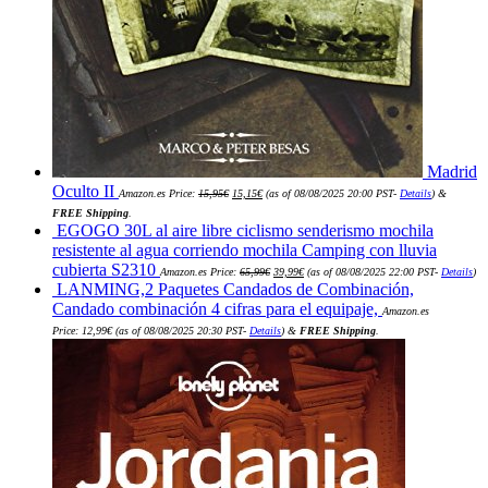
Madrid
El
El
Oculto II
Amazon.es Price:
15,95
€
15,15
€
(as of 08/08/2025 20:00 PST-
Details
)
&
precio
precio
original
actual
FREE Shipping
.
era:
es:
EGOGO 30L al aire libre ciclismo senderismo mochila
15,95€.
15,15€.
resistente al agua corriendo mochila Camping con lluvia
El
El
cubierta S2310
Amazon.es Price:
65,99
€
39,99
€
(as of 08/08/2025 22:00 PST-
Details
)
precio
precio
LANMING,2 Paquetes Candados de Combinación,
original
actual
era:
es:
Candado combinación 4 cifras para el equipaje,
Amazon.es
65,99€.
39,99€.
Price:
12,99
€
(as of 08/08/2025 20:30 PST-
Details
)
&
FREE Shipping
.