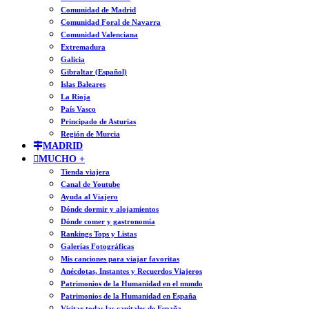
Comunidad de Madrid
Comunidad Foral de Navarra
Comunidad Valenciana
Extremadura
Galicia
Gibraltar (Español)
Islas Baleares
La Rioja
País Vasco
Principado de Asturias
Región de Murcia
MADRID
MUCHO +
Tienda viajera
Canal de Youtube
Ayuda al Viajero
Dónde dormir y alojamientos
Dónde comer y gastronomía
Rankings Tops y Listas
Galerías Fotográficas
Mis canciones para viajar favoritas
Anécdotas, Instantes y Recuerdos Viajeros
Patrimonios de la Humanidad en el mundo
Patrimonios de la Humanidad en España
Visitar todas las capitales de España