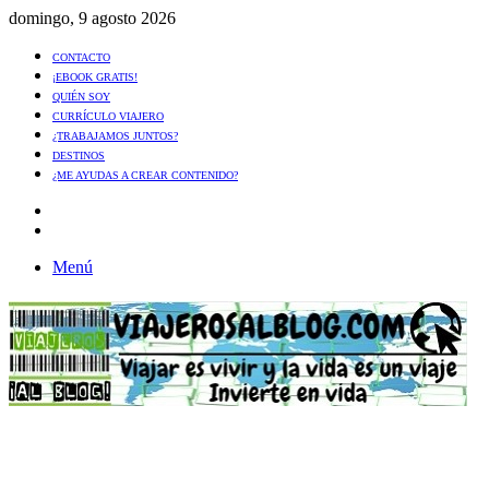
domingo, 9 agosto 2026
CONTACTO
¡EBOOK GRATIS!
QUIÉN SOY
CURRÍCULO VIAJERO
¿TRABAJAMOS JUNTOS?
DESTINOS
¿ME AYUDAS A CREAR CONTENIDO?
Artículo
al
Buscar
azar
Menú