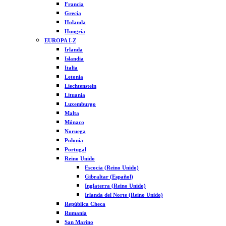
Francia
Grecia
Holanda
Hungría
EUROPA I-Z
Irlanda
Islandia
Italia
Letonia
Liechtenstein
Lituania
Luxemburgo
Malta
Mónaco
Noruega
Polonia
Portugal
Reino Unido
Escocia (Reino Unido)
Gibraltar (Español)
Inglaterra (Reino Unido)
Irlanda del Norte (Reino Unido)
República Checa
Rumanía
San Marino