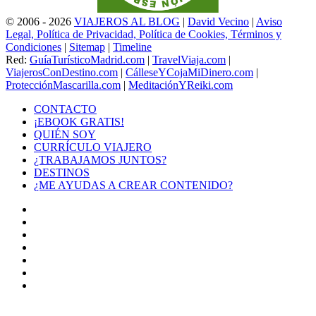
© 2006 - 2026
VIAJEROS AL BLOG
|
David Vecino
|
Aviso
Legal, Política de Privacidad, Política de Cookies, Términos y
Condiciones
|
Sitemap
|
Timeline
Red:
GuíaTurísticoMadrid.com
|
TravelViaja.com
|
ViajerosConDestino.com
|
CálleseYCojaMiDinero.com
|
ProtecciónMascarilla.com
|
MeditaciónYReiki.com
CONTACTO
¡EBOOK GRATIS!
QUIÉN SOY
CURRÍCULO VIAJERO
¿TRABAJAMOS JUNTOS?
DESTINOS
¿ME AYUDAS A CREAR CONTENIDO?
Facebook
X
LinkedIn
YouTube
Instagram
TikTok
Buy
Me
Botón
a