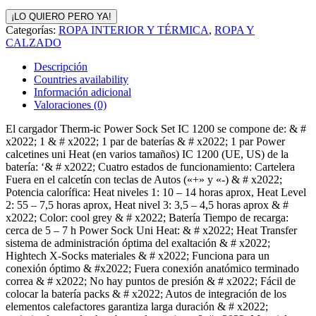
¡LO QUIERO PERO YA!
Categorías:
ROPA INTERIOR Y TÉRMICA
,
ROPA Y
CALZADO
Descripción
Countries availability
Información adicional
Valoraciones (0)
El cargador Therm-ic Power Sock Set IC 1200 se compone de: & #
x2022; 1 & # x2022; 1 par de baterías & # x2022; 1 par Power
calcetines uni Heat (en varios tamaños) IC 1200 (UE, US) de la
batería: ‘& # x2022; Cuatro estados de funcionamiento: Cartelera
Fuera en el calcetín con teclas de Autos («+» y «-) & # x2022;
Potencia calorífica: Heat niveles 1: 10 – 14 horas aprox, Heat Level
2: 55 – 7,5 horas aprox, Heat nivel 3: 3,5 – 4,5 horas aprox & #
x2022; Color: cool grey & # x2022; Batería Tiempo de recarga:
cerca de 5 – 7 h Power Sock Uni Heat: & # x2022; Heat Transfer
sistema de administración óptima del exaltación & # x2022;
Hightech X-Socks materiales & # x2022; Funciona para un
conexión óptimo & #x2022; Fuera conexión anatómico terminado
correa & # x2022; No hay puntos de presión & # x2022; Fácil de
colocar la batería packs & # x2022; Autos de integración de los
elementos calefactores garantiza larga duración & # x2022;