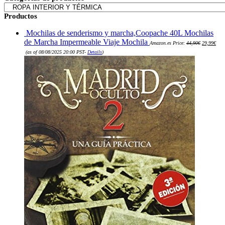
Productos
Mochilas de senderismo y marcha,Coopache 40L Mochilas
El
de Marcha Impermeable Viaje Mochila
Amazon.es Price:
44,90
€
29,99
€
precio
El
original
(as of 08/08/2025 20:00 PST-
Details
)
precio
era:
actual
44,90€.
es:
29,99€.