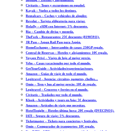
Booking – Hoteles y alojamientos.
Civitatis – Tours y excursiones en español.
Kayak – Vuelos a todos los destinos.
Rentalcars – Coches y vehículos de alquiler.
Revolut – Tarjeta obligatoria para viajar.
Holafly – eSIM con Internet: 5% descuento.
Ria – Cambio de divisa y moneda.
TheFork – Restaurantes: 25€ descuento (81905911).
JR Pass – Japan Rail Pass para Japón.
HomeExchange – Intercambio de casas: 250GP regalo.
Central de Reservas – Hoteles y alojamientos: 10€ regalo.
Voyage Privé – Viajes de lujo al mejor precio.
Vrbo – Casas vacacionales por todo el mundo.
GetYourGuide – Actividades/experiencias/tours.
Amazon – Guías de viaje de todo el mundo.
Logitravel – Agencia: circuitos, paquetes, chollos…
Omio – Tren y bus al mejor precio: 10€ de regalo.
Logitravel – Cruceros y ferries en el mundo.
Civitatis – Traslados por todo el mundo.
Klook – Actividades y tours en Asia: 5€ descuento.
Amazon – Artículos de viaje que necesitas.
HotelTonight – Hoteles última hora: 20€ regalo (DVECINO1).
IATI – Seguro de viaje: 5% descuento.
Ticketmaster – Tickets para conciertos y festivales.
Omio – Comparador de transportes: 10€ regalo.