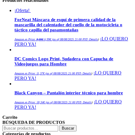
Productos relacionados
¡Oferta!
ForNeat Máscara de esquí de primera calidad de la
mascarilla del calentador del cuello de la motocicleta o
táctico capilla del pasamontañas
El
El
¡LO QUIERO
Amazon.es Price:
8,99
€
6,99
€
(as of 08/08/2025 21:00 PST-
Details
)
precio
precio
PERO YA!
original
actual
era:
es:
8,99€.
6,99€.
DC Comics Logo Print, Sudadera con Capucha de
Videojuegos para Hombre
¡LO QUIERO
Amazon.es Price:
11,37
€
(as of 08/08/2025 21:00 PST-
Details
)
PERO YA!
Black Canyon – Pantalón interior técnico para hombre
¡LO QUIERO
Amazon.es Price:
18,34
€
(as of 08/08/2025 21:00 PST-
Details
)
PERO YA!
Carrito
BÚSQUEDA DE PRODUCTOS
Buscar
Buscar
por:
Categorías de productos