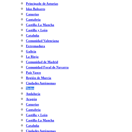
Principado de Asturias
Islas Baleares
Canarias
Cantabria
Castilla-La Mancha
Castilla y León
Cataluña
Comunidad Valenciana
Extremadura
Galicia
La Rioja
Comunidad de Madrid
Comunidad Foral de Navarra
País Vasco
Región de Murcia
Ciudades Autónomas
Todos
Andalucía
Aragón
Canarias
Cantabria
Castilla y León
Castilla-La Mancha
Cataluña
Ciudades Autónomas