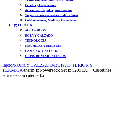
Eventos y Exposiciones
Accesorios y regalos para viajeros
Viajes y experiencias de colaboradores
Colaboraciones, Medios y Entrevistas
TIENDA
ACCESORIOS
ROPA Y CALZADO
TECNOLOGÍA
MOCHILAS Y MALETAS
CAMPING Y EXTERIOR
GUÍAS DE VIAJE Y LIBROS
Inicio
/
ROPA Y CALZADO
/
ROPA INTERIOR Y
TÉRMICA
/
therm-ic Powersock Set ic 1200 EU – Calcetines
térmicos con calentador