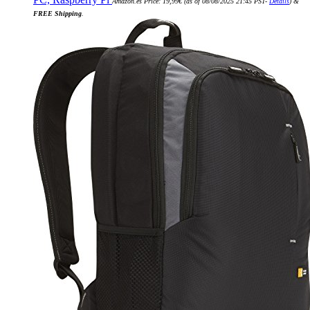
Amazon.es Price:
19,99
€
(as of 08/08/2025 21:45 PST-
Details
)
&
FREE Shipping
.