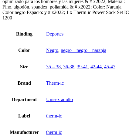
optimizado para los hombres y las mujeres & # x2022; Material:
Fino, algodón, spandex, poliamida & # x2022; Color: Naranja,
Color negro Espacio: y # x2022; 1 x Therm-ic Power Sock Set IC
1200
Binding
Deportes
Color
Negro
,
negro – negro – naranja
Size
35 – 38
,
36-38
,
39-41
,
42-44
,
45-47
Brand
Therm-ic
Department
Unisex adulto
Label
therm-ic
Manufacturer
therm-ic