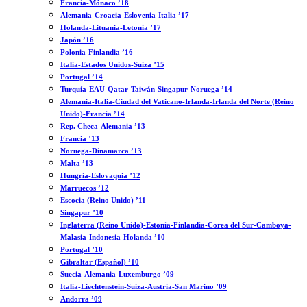
Francia-Mónaco ’18
Alemania-Croacia-Eslovenia-Italia ’17
Holanda-Lituania-Letonia ’17
Japón ’16
Polonia-Finlandia ’16
Italia-Estados Unidos-Suiza ’15
Portugal ’14
Turquía-EAU-Qatar-Taiwán-Singapur-Noruega ’14
Alemania-Italia-Ciudad del Vaticano-Irlanda-Irlanda del Norte (Reino
Unido)-Francia ’14
Rep. Checa-Alemania ’13
Francia ’13
Noruega-Dinamarca ’13
Malta ’13
Hungría-Eslovaquia ’12
Marruecos ’12
Escocia (Reino Unido) ’11
Singapur ’10
Inglaterra (Reino Unido)-Estonia-Finlandia-Corea del Sur-Camboya-
Malasia-Indonesia-Holanda ’10
Portugal ’10
Gibraltar (Español) ’10
Suecia-Alemania-Luxemburgo ’09
Italia-Liechtenstein-Suiza-Austria-San Marino ’09
Andorra ’09