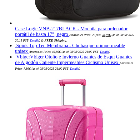
Case Logic VNB-217BLACK - Mochila para ordenador
El
El
portátil de hasta 17", negro
Amazon.es Price:
29,90
€
28,91
€
(as of 08/08/2025
precio
precio
original
actual
20:15 PST-
Details
)
&
FREE Shipping
.
era:
es:
Spiuk Top Ten Membrana - Chubasquero impermeable
29,90€.
28,91€.
unisex
Amazon.es Price:
46,95
€
(as of 08/08/2025 21:00 PST-
Details
)
VbigerVbiger Otoño e Invierno Guantes de Esquí Guantes
de Algodón Caliente Impermeables Ciclismo Unisex
Amazon.es
Price:
7,99
€
(as of 08/08/2025 21:00 PST-
Details
)