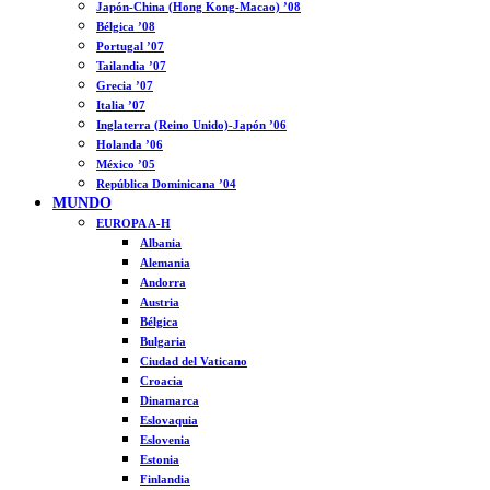
Japón-China (Hong Kong-Macao) ’08
Bélgica ’08
Portugal ’07
Tailandia ’07
Grecia ’07
Italia ’07
Inglaterra (Reino Unido)-Japón ’06
Holanda ’06
México ’05
República Dominicana ’04
MUNDO
EUROPA A-H
Albania
Alemania
Andorra
Austria
Bélgica
Bulgaria
Ciudad del Vaticano
Croacia
Dinamarca
Eslovaquia
Eslovenia
Estonia
Finlandia