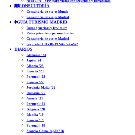
NordVPN – VPN para viajar con seguridad y privacidad.
CONSULTORÍA
Consultoría de viajes Mundo
Consultoría de viajes Madrid
GUÍA TURISMO MADRID
Rutas genéricas y free tours
Rutas privadas y personalizadas
Consultoría de viajes Madrid
Seguridad COVID-19 SARS-CoV-2
DIARIOS
Alemania ’24
Japón ’24
Albania ’23
Francia ’23
Portugal ’23
Francia ’22
Jordania-Malta ’22
Rumanía ’22
Austria ’21
Portugal ’21
Bulgaria ’20
Islandia ’19
Francia ’19
Portugal ’18
Francia-China-Japón ’18