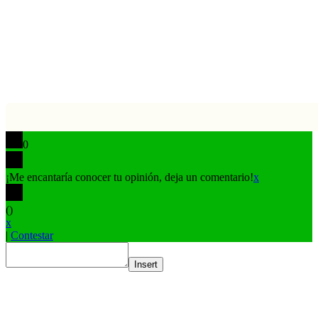
volver
Coffee
arriba
0
¡Me encantaría conocer tu opinión, deja un comentario!
x
(
)
x
|
Contestar
Insert