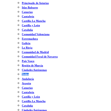
Principado de Asturias
Islas Baleares
Canarias
Cantabria
Castilla-La Mancha
Castilla y León
Cataluña
Comunidad Valenciana
Extremadura
Galicia
La Rioja
Comunidad de Madrid
Comunidad Foral de Navarra
País Vasco
Región de Murcia
Ciudades Autónomas
Todos
Andalucía
Aragón
Canarias
Cantabria
Castilla y León
Castilla-La Mancha
Cataluña
Ciudades Autónomas