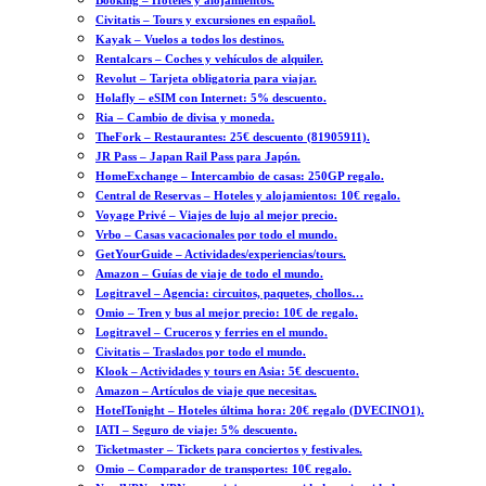
Booking – Hoteles y alojamientos.
Civitatis – Tours y excursiones en español.
Kayak – Vuelos a todos los destinos.
Rentalcars – Coches y vehículos de alquiler.
Revolut – Tarjeta obligatoria para viajar.
Holafly – eSIM con Internet: 5% descuento.
Ria – Cambio de divisa y moneda.
TheFork – Restaurantes: 25€ descuento (81905911).
JR Pass – Japan Rail Pass para Japón.
HomeExchange – Intercambio de casas: 250GP regalo.
Central de Reservas – Hoteles y alojamientos: 10€ regalo.
Voyage Privé – Viajes de lujo al mejor precio.
Vrbo – Casas vacacionales por todo el mundo.
GetYourGuide – Actividades/experiencias/tours.
Amazon – Guías de viaje de todo el mundo.
Logitravel – Agencia: circuitos, paquetes, chollos…
Omio – Tren y bus al mejor precio: 10€ de regalo.
Logitravel – Cruceros y ferries en el mundo.
Civitatis – Traslados por todo el mundo.
Klook – Actividades y tours en Asia: 5€ descuento.
Amazon – Artículos de viaje que necesitas.
HotelTonight – Hoteles última hora: 20€ regalo (DVECINO1).
IATI – Seguro de viaje: 5% descuento.
Ticketmaster – Tickets para conciertos y festivales.
Omio – Comparador de transportes: 10€ regalo.