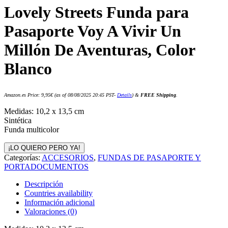
Lovely Streets Funda para
Pasaporte Voy A Vivir Un
Millón De Aventuras, Color
Blanco
Amazon.es Price:
9,95
€
(as of 08/08/2025 20:45 PST-
Details
)
&
FREE Shipping
.
Medidas: 10,2 x 13,5 cm
Sintética
Funda multicolor
¡LO QUIERO PERO YA!
Categorías:
ACCESORIOS
,
FUNDAS DE PASAPORTE Y
PORTADOCUMENTOS
Descripción
Countries availability
Información adicional
Valoraciones (0)