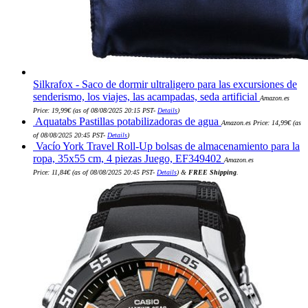
Silkrafox - Saco de dormir ultraligero para las excursiones de
senderismo, los viajes, las acampadas, seda artificial
Amazon.es
Price:
19,99
€
(as of 08/08/2025 20:15 PST-
Details
)
Aquatabs Pastillas potabilizadoras de agua
Amazon.es Price:
14,99
€
(as
of 08/08/2025 20:45 PST-
Details
)
Vacío York Travel Roll-Up bolsas de almacenamiento para la
ropa, 35x55 cm, 4 piezas Juego, EF349402
Amazon.es
Price:
11,84
€
(as of 08/08/2025 20:45 PST-
Details
)
&
FREE Shipping
.