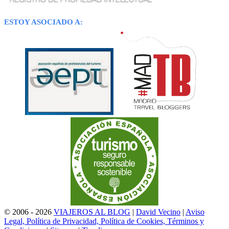
ESTOY ASOCIADO A:
© 2006 - 2026
VIAJEROS AL BLOG
|
David Vecino
|
Aviso
Legal, Política de Privacidad, Política de Cookies, Términos y