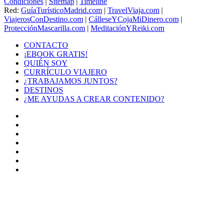
Condiciones
|
Sitemap
|
Timeline
Red:
GuíaTurísticoMadrid.com
|
TravelViaja.com
|
ViajerosConDestino.com
|
CálleseYCojaMiDinero.com
|
ProtecciónMascarilla.com
|
MeditaciónYReiki.com
CONTACTO
¡EBOOK GRATIS!
QUIÉN SOY
CURRÍCULO VIAJERO
¿TRABAJAMOS JUNTOS?
DESTINOS
¿ME AYUDAS A CREAR CONTENIDO?
Facebook
X
LinkedIn
YouTube
Instagram
TikTok
Buy
Me
Botón
a
volver
Coffee
arriba