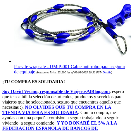
Pacsafe wrapsafe - UMiP-001 Cable antirrobo para asegurar
de equipaje
Amazon.es Price:
23,26
€
(as of 08/08/2025 20:30 PST-
Details
)
¡TU COMPRA ES SOLIDARIA!
Soy David Vecino, responsable de ViajerosAlBlog.com
, espero
que te sea útil la selección de artículos, productos y servicios para
viajeros que he seleccionado, seguro que encuentras aquello que
necesitas ;).
NO OLVIDES QUE TU COMPRA EN LA
TIENDA VIAJERA ES SOLIDARIA
. Con tu compra, me
ayudas con una pequeña comisión a seguir trabajando, a seguir
viviendo, a seguir comiendo,
Y YO DONARÉ EL 5% A LA
FEDERACIÓN ESPAÑOLA DE BANCOS DE