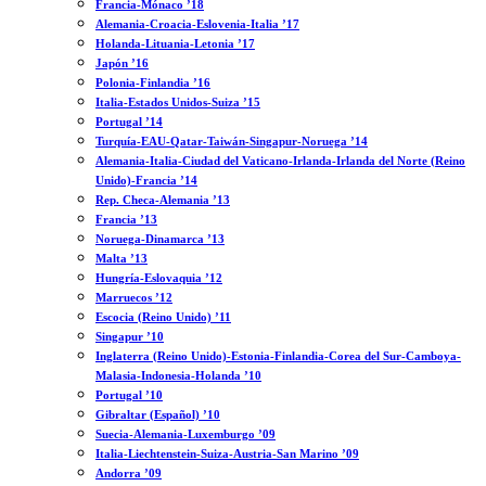
Francia-Mónaco ’18
Alemania-Croacia-Eslovenia-Italia ’17
Holanda-Lituania-Letonia ’17
Japón ’16
Polonia-Finlandia ’16
Italia-Estados Unidos-Suiza ’15
Portugal ’14
Turquía-EAU-Qatar-Taiwán-Singapur-Noruega ’14
Alemania-Italia-Ciudad del Vaticano-Irlanda-Irlanda del Norte (Reino
Unido)-Francia ’14
Rep. Checa-Alemania ’13
Francia ’13
Noruega-Dinamarca ’13
Malta ’13
Hungría-Eslovaquia ’12
Marruecos ’12
Escocia (Reino Unido) ’11
Singapur ’10
Inglaterra (Reino Unido)-Estonia-Finlandia-Corea del Sur-Camboya-
Malasia-Indonesia-Holanda ’10
Portugal ’10
Gibraltar (Español) ’10
Suecia-Alemania-Luxemburgo ’09
Italia-Liechtenstein-Suiza-Austria-San Marino ’09
Andorra ’09