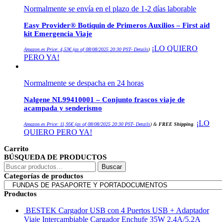
Normalmente se envía en el plazo de 1-2 días laborable
Easy Provider® Botiquin de Primeros Auxilios – First aid
kit Emergencia Viaje
¡LO QUIERO
Amazon.es Price:
4,53
€
(as of 08/08/2025 20:30 PST-
Details
)
PERO YA!
Normalmente se despacha en 24 horas
Nalgene NL99410001 – Conjunto frascos viaje de
acampada y senderismo
¡LO
Amazon.es Price:
11,95
€
(as of 08/08/2025 20:30 PST-
Details
)
&
FREE Shipping
.
QUIERO PERO YA!
Carrito
BÚSQUEDA DE PRODUCTOS
Buscar
Buscar
por:
Categorías de productos
Productos
BESTEK Cargador USB con 4 Puertos USB + Adaptador
Viaje Intercambiable Cargador Enchufe 35W 2,4A/5,2A