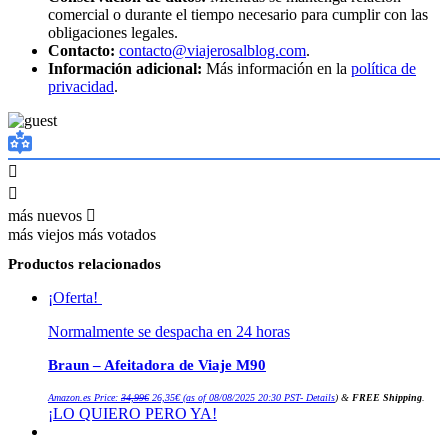
comercial o durante el tiempo necesario para cumplir con las
obligaciones legales.
Contacto:
contacto@viajerosalblog.com
.
Información adicional:
Más información en la
política de
privacidad
.
más nuevos
más viejos
más votados
Productos relacionados
¡Oferta!
Normalmente se despacha en 24 horas
Braun – Afeitadora de Viaje M90
El
El
Amazon.es Price:
34,99
€
26,35
€
(as of 08/08/2025 20:30 PST-
Details
)
&
FREE Shipping
.
precio
precio
¡LO QUIERO PERO YA!
original
actual
era:
es:
34,99€.
26,35€.