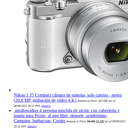
Nikon 1 J5 Compact cámara de sistema, solo cuerpo - negro
(20.8 MP, grabación de vídeo 4 K)
Amazon.es Price:
447,66
€
(as of
08/08/2025 20:15 PST-
Details
)
apollowalker 4 persona mochila de picnic con cubertería y
manta para Picnic, al aire libre, deporte, senderismo,
El
El
Camping, barbacoas, Cooler
Amazon.es Price:
99,99
€
69,99
€
(as of 08/08/2025
precio
precio
original
actual
20:45 PST-
Details
)