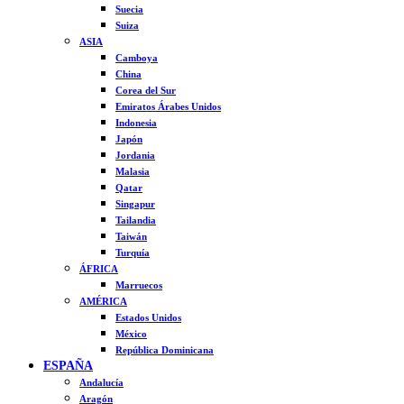
Suecia
Suiza
ASIA
Camboya
China
Corea del Sur
Emiratos Árabes Unidos
Indonesia
Japón
Jordania
Malasia
Qatar
Singapur
Tailandia
Taiwán
Turquía
ÁFRICA
Marruecos
AMÉRICA
Estados Unidos
México
República Dominicana
ESPAÑA
Andalucía
Aragón