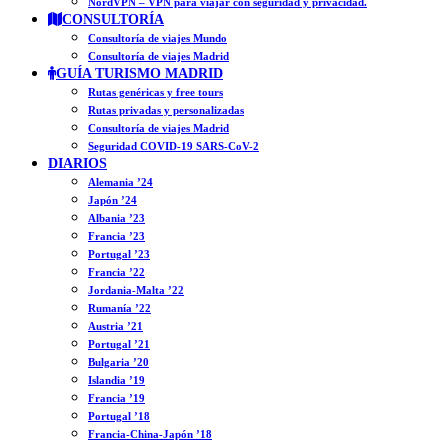
NordVPN – VPN para viajar con seguridad y privacidad.
CONSULTORÍA
Consultoría de viajes Mundo
Consultoría de viajes Madrid
GUÍA TURISMO MADRID
Rutas genéricas y free tours
Rutas privadas y personalizadas
Consultoría de viajes Madrid
Seguridad COVID-19 SARS-CoV-2
DIARIOS
Alemania ’24
Japón ’24
Albania ’23
Francia ’23
Portugal ’23
Francia ’22
Jordania-Malta ’22
Rumanía ’22
Austria ’21
Portugal ’21
Bulgaria ’20
Islandia ’19
Francia ’19
Portugal ’18
Francia-China-Japón ’18