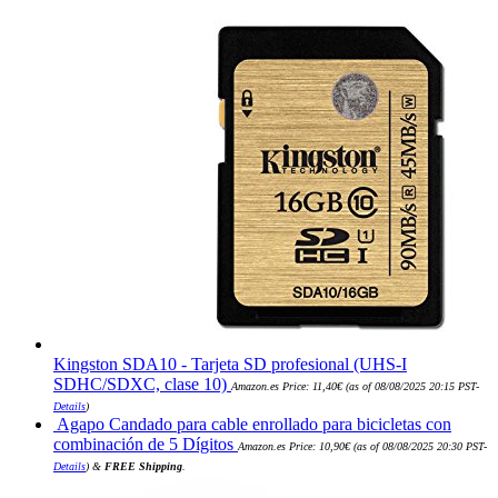
era:
es:
99,99€.
69,99€.
Kingston SDA10 - Tarjeta SD profesional (UHS-I
SDHC/SDXC, clase 10)
Amazon.es Price:
11,40
€
(as of 08/08/2025 20:15 PST-
Details
)
Agapo Candado para cable enrollado para bicicletas con
combinación de 5 Dígitos
Amazon.es Price:
10,90
€
(as of 08/08/2025 20:30 PST-
Details
)
&
FREE Shipping
.