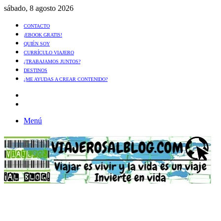
sábado, 8 agosto 2026
CONTACTO
¡EBOOK GRATIS!
QUIÉN SOY
CURRÍCULO VIAJERO
¿TRABAJAMOS JUNTOS?
DESTINOS
¿ME AYUDAS A CREAR CONTENIDO?
Artículo
al
Buscar
azar
Menú