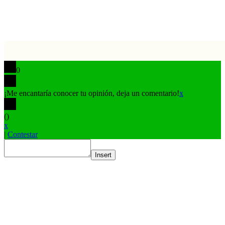
0
¡Me encantaría conocer tu opinión, deja un comentario!
x
(
)
x
|
Contestar
Insert