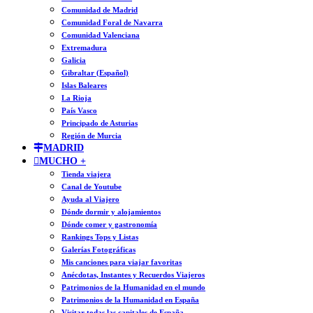
Comunidad de Madrid
Comunidad Foral de Navarra
Comunidad Valenciana
Extremadura
Galicia
Gibraltar (Español)
Islas Baleares
La Rioja
País Vasco
Principado de Asturias
Región de Murcia
MADRID
MUCHO +
Tienda viajera
Canal de Youtube
Ayuda al Viajero
Dónde dormir y alojamientos
Dónde comer y gastronomía
Rankings Tops y Listas
Galerías Fotográficas
Mis canciones para viajar favoritas
Anécdotas, Instantes y Recuerdos Viajeros
Patrimonios de la Humanidad en el mundo
Patrimonios de la Humanidad en España
Visitar todas las capitales de España