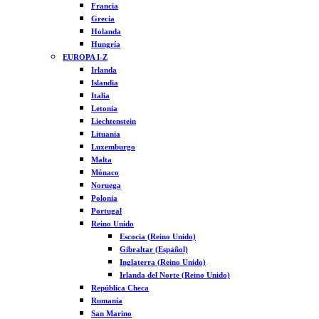
Francia
Grecia
Holanda
Hungría
EUROPA I-Z
Irlanda
Islandia
Italia
Letonia
Liechtenstein
Lituania
Luxemburgo
Malta
Mónaco
Noruega
Polonia
Portugal
Reino Unido
Escocia (Reino Unido)
Gibraltar (Español)
Inglaterra (Reino Unido)
Irlanda del Norte (Reino Unido)
República Checa
Rumanía
San Marino