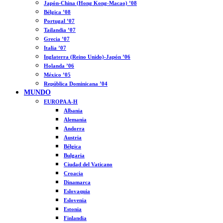
Japón-China (Hong Kong-Macao) ’08
Bélgica ’08
Portugal ’07
Tailandia ’07
Grecia ’07
Italia ’07
Inglaterra (Reino Unido)-Japón ’06
Holanda ’06
México ’05
República Dominicana ’04
MUNDO
EUROPA A-H
Albania
Alemania
Andorra
Austria
Bélgica
Bulgaria
Ciudad del Vaticano
Croacia
Dinamarca
Eslovaquia
Eslovenia
Estonia
Finlandia