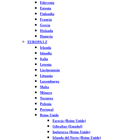
Eslovenia
Estonia
Finlandia
Francia
Grecia
Holanda
Hungría
EUROPA I-Z
Irlanda
Islandia
Italia
Letonia
Liechtenstein
Lituania
Luxemburgo
Malta
Mónaco
Noruega
Polonia
Portugal
Reino Unido
Escocia (Reino Unido)
Gibraltar (Español)
Inglaterra (Reino Unido)
Irlanda del Norte (Reino Unido)