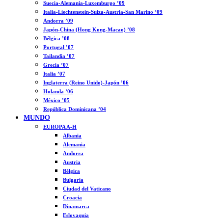
Suecia-Alemania-Luxemburgo ’09
Italia-Liechtenstein-Suiza-Austria-San Marino ’09
Andorra ’09
Japón-China (Hong Kong-Macao) ’08
Bélgica ’08
Portugal ’07
Tailandia ’07
Grecia ’07
Italia ’07
Inglaterra (Reino Unido)-Japón ’06
Holanda ’06
México ’05
República Dominicana ’04
MUNDO
EUROPA A-H
Albania
Alemania
Andorra
Austria
Bélgica
Bulgaria
Ciudad del Vaticano
Croacia
Dinamarca
Eslovaquia