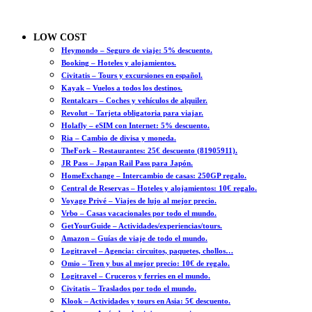
LOW COST
Heymondo – Seguro de viaje: 5% descuento.
Booking – Hoteles y alojamientos.
Civitatis – Tours y excursiones en español.
Kayak – Vuelos a todos los destinos.
Rentalcars – Coches y vehículos de alquiler.
Revolut – Tarjeta obligatoria para viajar.
Holafly – eSIM con Internet: 5% descuento.
Ria – Cambio de divisa y moneda.
TheFork – Restaurantes: 25€ descuento (81905911).
JR Pass – Japan Rail Pass para Japón.
HomeExchange – Intercambio de casas: 250GP regalo.
Central de Reservas – Hoteles y alojamientos: 10€ regalo.
Voyage Privé – Viajes de lujo al mejor precio.
Vrbo – Casas vacacionales por todo el mundo.
GetYourGuide – Actividades/experiencias/tours.
Amazon – Guías de viaje de todo el mundo.
Logitravel – Agencia: circuitos, paquetes, chollos…
Omio – Tren y bus al mejor precio: 10€ de regalo.
Logitravel – Cruceros y ferries en el mundo.
Civitatis – Traslados por todo el mundo.
Klook – Actividades y tours en Asia: 5€ descuento.