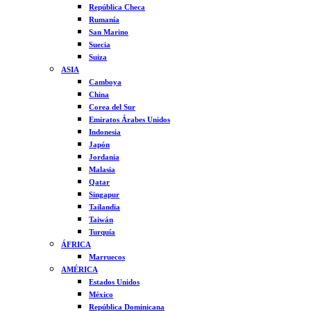
República Checa
Rumanía
San Marino
Suecia
Suiza
ASIA
Camboya
China
Corea del Sur
Emiratos Árabes Unidos
Indonesia
Japón
Jordania
Malasia
Qatar
Singapur
Tailandia
Taiwán
Turquía
ÁFRICA
Marruecos
AMÉRICA
Estados Unidos
México
República Dominicana