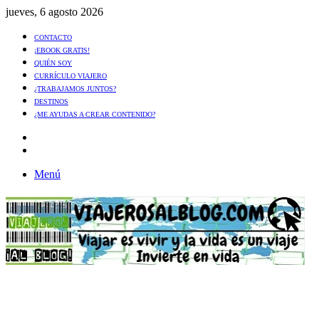
jueves, 6 agosto 2026
CONTACTO
¡EBOOK GRATIS!
QUIÉN SOY
CURRÍCULO VIAJERO
¿TRABAJAMOS JUNTOS?
DESTINOS
¿ME AYUDAS A CREAR CONTENIDO?
Artículo
al
Buscar
azar
Menú