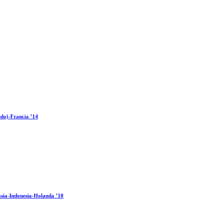
ido)-Francia ’14
sia-Indonesia-Holanda ’10