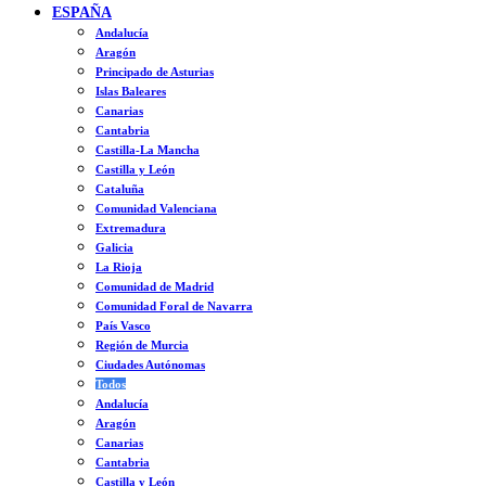
ESPAÑA
Andalucía
Aragón
Principado de Asturias
Islas Baleares
Canarias
Cantabria
Castilla-La Mancha
Castilla y León
Cataluña
Comunidad Valenciana
Extremadura
Galicia
La Rioja
Comunidad de Madrid
Comunidad Foral de Navarra
País Vasco
Región de Murcia
Ciudades Autónomas
Todos
Andalucía
Aragón
Canarias
Cantabria
Castilla y León