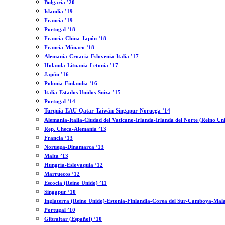
Bulgaria ’20
Islandia ’19
Francia ’19
Portugal ’18
Francia-China-Japón ’18
Francia-Mónaco ’18
Alemania-Croacia-Eslovenia-Italia ’17
Holanda-Lituania-Letonia ’17
Japón ’16
Polonia-Finlandia ’16
Italia-Estados Unidos-Suiza ’15
Portugal ’14
Turquía-EAU-Qatar-Taiwán-Singapur-Noruega ’14
Alemania-Italia-Ciudad del Vaticano-Irlanda-Irlanda del Norte (Reino Un
Rep. Checa-Alemania ’13
Francia ’13
Noruega-Dinamarca ’13
Malta ’13
Hungría-Eslovaquia ’12
Marruecos ’12
Escocia (Reino Unido) ’11
Singapur ’10
Inglaterra (Reino Unido)-Estonia-Finlandia-Corea del Sur-Camboya-Mala
Portugal ’10
Gibraltar (Español) ’10