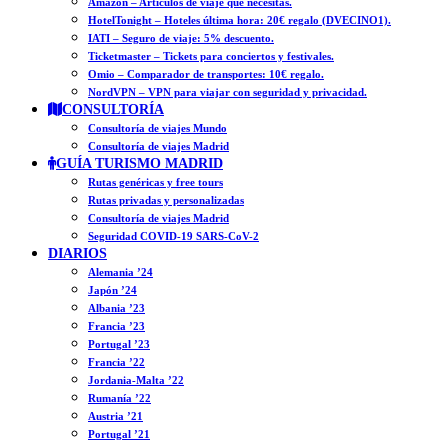
Amazon – Artículos de viaje que necesitas.
HotelTonight – Hoteles última hora: 20€ regalo (DVECINO1).
IATI – Seguro de viaje: 5% descuento.
Ticketmaster – Tickets para conciertos y festivales.
Omio – Comparador de transportes: 10€ regalo.
NordVPN – VPN para viajar con seguridad y privacidad.
CONSULTORÍA
Consultoría de viajes Mundo
Consultoría de viajes Madrid
GUÍA TURISMO MADRID
Rutas genéricas y free tours
Rutas privadas y personalizadas
Consultoría de viajes Madrid
Seguridad COVID-19 SARS-CoV-2
DIARIOS
Alemania ’24
Japón ’24
Albania ’23
Francia ’23
Portugal ’23
Francia ’22
Jordania-Malta ’22
Rumanía ’22
Austria ’21
Portugal ’21