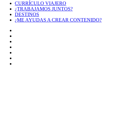
CURRÍCULO VIAJERO
¿TRABAJAMOS JUNTOS?
DESTINOS
¿ME AYUDAS A CREAR CONTENIDO?
Facebook
X
LinkedIn
YouTube
Instagram
TikTok
Buy
Me
Botón
a
volver
Coffee
arriba