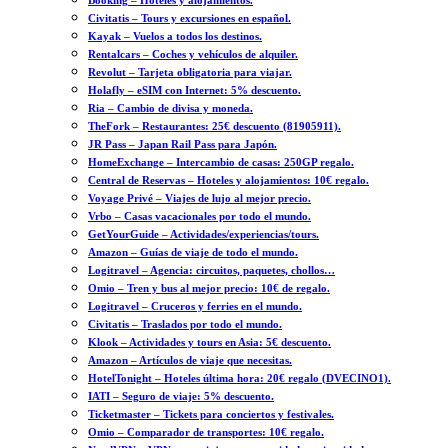
Booking – Hoteles y alojamientos.
Civitatis – Tours y excursiones en español.
Kayak – Vuelos a todos los destinos.
Rentalcars – Coches y vehículos de alquiler.
Revolut – Tarjeta obligatoria para viajar.
Holafly – eSIM con Internet: 5% descuento.
Ria – Cambio de divisa y moneda.
TheFork – Restaurantes: 25€ descuento (81905911).
JR Pass – Japan Rail Pass para Japón.
HomeExchange – Intercambio de casas: 250GP regalo.
Central de Reservas – Hoteles y alojamientos: 10€ regalo.
Voyage Privé – Viajes de lujo al mejor precio.
Vrbo – Casas vacacionales por todo el mundo.
GetYourGuide – Actividades/experiencias/tours.
Amazon – Guías de viaje de todo el mundo.
Logitravel – Agencia: circuitos, paquetes, chollos…
Omio – Tren y bus al mejor precio: 10€ de regalo.
Logitravel – Cruceros y ferries en el mundo.
Civitatis – Traslados por todo el mundo.
Klook – Actividades y tours en Asia: 5€ descuento.
Amazon – Artículos de viaje que necesitas.
HotelTonight – Hoteles última hora: 20€ regalo (DVECINO1).
IATI – Seguro de viaje: 5% descuento.
Ticketmaster – Tickets para conciertos y festivales.
Omio – Comparador de transportes: 10€ regalo.