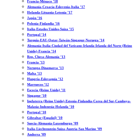
Francia-Mónaco ’18
Alemania-Croacia-Eslovenia-Italia ’17
Holanda-Lituania-Letonia ’17
Japón ’16
Polonia-Finlandia ’16
Italia-Estados Unidos-Suiza ’15
Portugal ’14
Turquía-EAU-Qatar-Taiwán-Singapur-Noruega ’14
Alemania-Italia-Ciudad del Vaticano-Irlanda-Irlanda del Norte (Reino
Unido)-Francia ’14
Rep. Checa-Alemania ’13
Francia ’13
Noruega-Dinamarca ’13
Malta ’13
Hungría-Eslovaquia ’12
Marruecos ’12
Escocia (Reino Unido) ’11
Singapur ’10
Inglaterra (Reino Unido)-Estonia-Finlandia-Corea del Sur-Camboya-
Malasia-Indonesia-Holanda ’10
Portugal ’10
Gibraltar (Español) ’10
Suecia-Alemania-Luxemburgo ’09
Italia-Liechtenstein-Suiza-Austria-San Marino ’09
Andorra ’09