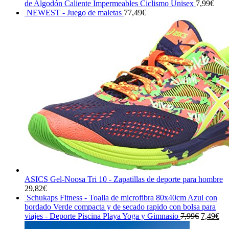
original
actual
de Algodón Caliente Impermeables Ciclismo Unisex
7,99
€
era:
es:
NEWEST - Juego de maletas
77,49
€
19,90€.
18,91€.
ASICS Gel-Noosa Tri 10 - Zapatillas de deporte para hombre
29,82
€
Schukaps Fitness - Toalla de microfibra 80x40cm Azul con
bordado Verde compacta y de secado rapido con bolsa para
El
El
viajes - Deporte Piscina Playa Yoga y Gimnasio
7,99
€
7,49
€
precio
pre