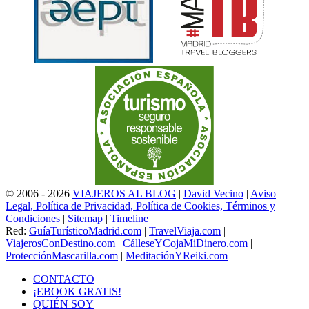
© 2006 - 2026
VIAJEROS AL BLOG
|
David Vecino
|
Aviso
Legal, Política de Privacidad, Política de Cookies, Términos y
Condiciones
|
Sitemap
|
Timeline
Red:
GuíaTurísticoMadrid.com
|
TravelViaja.com
|
ViajerosConDestino.com
|
CálleseYCojaMiDinero.com
|
ProtecciónMascarilla.com
|
MeditaciónYReiki.com
CONTACTO
¡EBOOK GRATIS!
QUIÉN SOY