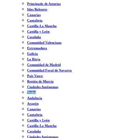
Principado de Asturias
Islas Baleares
Canarias
Cantabria
Castilla-La Mancha
Castilla y León
Cataluña
Comunidad Valenciana
Extremadura
Galicia
La Rioja
Comunidad de Madrid
Comunidad Foral de Navarra
País Vasco
Región de Murcia
Ciudades Autónomas
Todos
Andalucía
Aragón
Canarias
Cantabria
Castilla y León
Castilla-La Mancha
Cataluña
Ciudades Autónomas