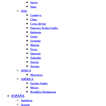
Suecia
Suiza
ASIA
Camboya
China
Corea del Sur
Emiratos Árabes Unidos
Indonesia
Japón
Jordania
Malasia
Qatar
Singapur
Tailandia
Taiwán
Turquía
ÁFRICA
Marruecos
AMÉRICA
Estados Unidos
México
República Dominicana
ESPAÑA
Andalucía
Aragón