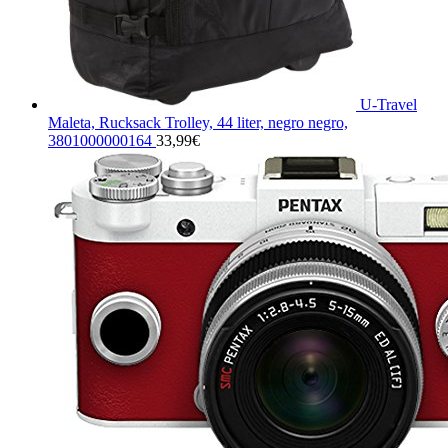
U-Travel
Maleta, Rucksack Trolley, 44 liter, negro negro,
3801000000164
33,99
€