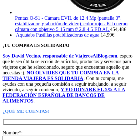
Pentax Q-S1 - Cámara EVIL de 12.4 Mp (pantalla 3",
estabilizador, grabación de vídeo), color rojo - Kit cuerpo
cámara con objetivo 5-15 mm f/ 2.8-4.5 ED AL
454,48
€
Aquatabs Pastillas potabilizadoras de agua
14,99
€
¡TU COMPRA ES SOLIDARIA!
Soy David Vecino, responsable de ViajerosAlBlog.com
, espero
que te sea útil la selección de artículos, productos y servicios para
viajeros que he seleccionado, seguro que encuentras aquello que
necesitas ;).
NO OLVIDES QUE TU COMPRA EN LA
TIENDA VIAJERA ES SOLIDARIA
. Con tu compra, me
ayudas con una pequeña comisión a seguir trabajando, a seguir
viviendo, a seguir comiendo,
Y YO DONARÉ EL 5% A LA
FEDERACIÓN ESPAÑOLA DE BANCOS DE
ALIMENTOS
.
¿QUÉ ME CUENTAS!
Nombre*: