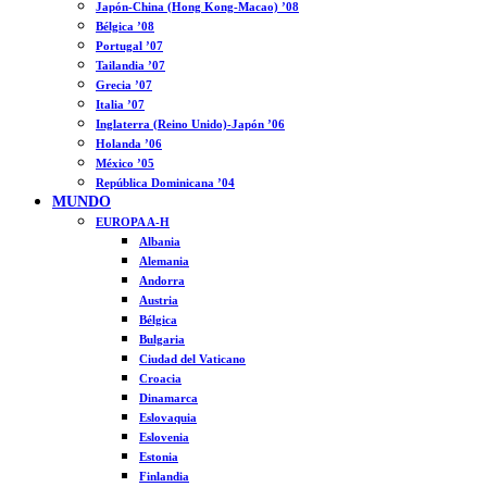
Japón-China (Hong Kong-Macao) ’08
Bélgica ’08
Portugal ’07
Tailandia ’07
Grecia ’07
Italia ’07
Inglaterra (Reino Unido)-Japón ’06
Holanda ’06
México ’05
República Dominicana ’04
MUNDO
EUROPA A-H
Albania
Alemania
Andorra
Austria
Bélgica
Bulgaria
Ciudad del Vaticano
Croacia
Dinamarca
Eslovaquia
Eslovenia
Estonia
Finlandia