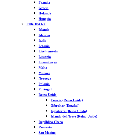
Francia
Grecia
Holanda
Hungría
EUROPA I-Z
Irlanda
Islandia
Italia
Letonia
Liechtenstein
Lituania
Luxemburgo
Malta
Mónaco
Noruega
Polonia
Portugal
Reino Unido
Escocia (Reino Unido)
Gibraltar (Español)
Inglaterra (Reino Unido)
Irlanda del Norte (Reino Unido)
República Checa
Rumanía
San Marino