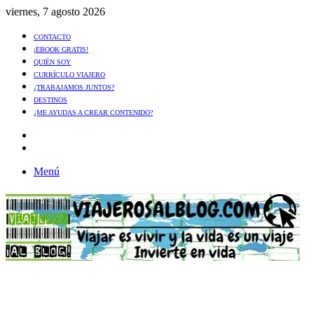
viernes, 7 agosto 2026
CONTACTO
¡EBOOK GRATIS!
QUIÉN SOY
CURRÍCULO VIAJERO
¿TRABAJAMOS JUNTOS?
DESTINOS
¿ME AYUDAS A CREAR CONTENIDO?
Artículo
al
Buscar
azar
Menú