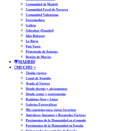
Comunidad de Madrid
Comunidad Foral de Navarra
Comunidad Valenciana
Extremadura
Galicia
Gibraltar (Español)
Islas Baleares
La Rioja
País Vasco
Principado de Asturias
Región de Murcia
MADRID
MUCHO +
Tienda viajera
Canal de Youtube
Ayuda al Viajero
Dónde dormir y alojamientos
Dónde comer y gastronomía
Rankings Tops y Listas
Galerías Fotográficas
Mis canciones para viajar favoritas
Anécdotas, Instantes y Recuerdos Viajeros
Patrimonios de la Humanidad en el mundo
Patrimonios de la Humanidad en España
Visitar todas las capitales de España