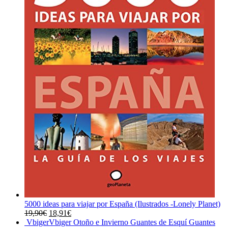
5000 ideas para viajar por España (Ilustrados -Lonely Planet)
El
El
19,90
€
18,91
€
precio
precio
VbigerVbiger Otoño e Invierno Guantes de Esquí Guantes