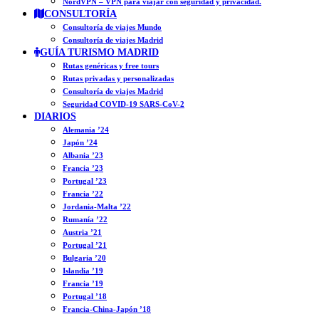
NordVPN – VPN para viajar con seguridad y privacidad.
CONSULTORÍA
Consultoría de viajes Mundo
Consultoría de viajes Madrid
GUÍA TURISMO MADRID
Rutas genéricas y free tours
Rutas privadas y personalizadas
Consultoría de viajes Madrid
Seguridad COVID-19 SARS-CoV-2
DIARIOS
Alemania ’24
Japón ’24
Albania ’23
Francia ’23
Portugal ’23
Francia ’22
Jordania-Malta ’22
Rumanía ’22
Austria ’21
Portugal ’21
Bulgaria ’20
Islandia ’19
Francia ’19
Portugal ’18
Francia-China-Japón ’18