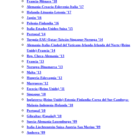
Francia-Mónaco ’18
Alemania-Croacia-Eslovenia-Italia ’17
Holanda-Lituania-Letonia ’17
Japón ’16
Polonia-Finlandia ’16
Italia-Estados Unidos-Suiza ’15
Portugal ’14
Turquía-EAU-Qatar-Taiwán-Singapur-Noruega ’14
Alemania-Italia-Ciudad del Vaticano-Irlanda-Irlanda del Norte (Reino
Unido)-Francia ’14
Rep. Checa-Alemania ’13
Francia ’13
Noruega-Dinamarca ’13
Malta ’13
Hungría-Eslovaquia ’12
Marruecos ’12
Escocia (Reino Unido) ’11
Singapur ’10
Inglaterra (Reino Unido)-Estonia-Finlandia-Corea del Sur-Camboya-
Malasia-Indonesia-Holanda ’10
Portugal ’10
Gibraltar (Español) ’10
Suecia-Alemania-Luxemburgo ’09
Italia-Liechtenstein-Suiza-Austria-San Marino ’09
Andorra ’09