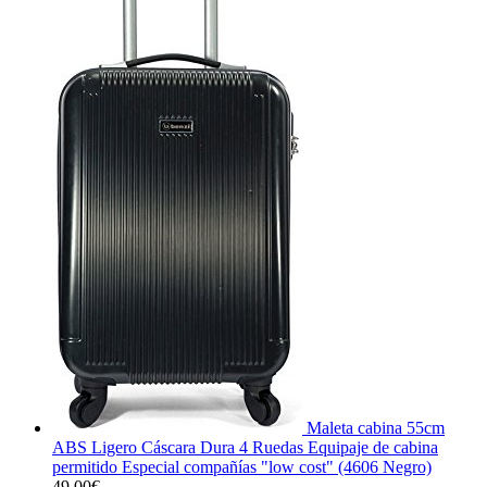
Maleta cabina 55cm
ABS Ligero Cáscara Dura 4 Ruedas Equipaje de cabina
permitido Especial compañías "low cost" (4606 Negro)
49,00
€