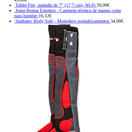
Tablet Fire, pantalla de 7" (17,7 cm), Wi-Fi
59,99
€
Joma Brama Emotion - Camiseta térmica de manga corta
para hombre
16,12
€
Simbatec Body Safe - Monedero portadocumentos
34,90
€