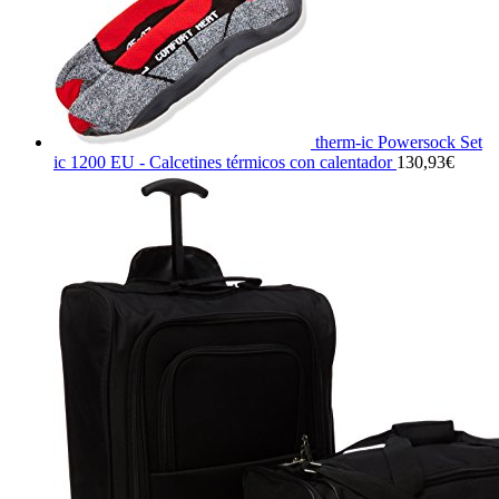
therm-ic Powersock Set
ic 1200 EU - Calcetines térmicos con calentador
130,93
€