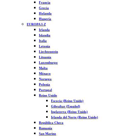
Francia
Grecia
Holanda
Hungría
EUROPA I-Z
Irlanda
Islandia
Italia
Letonia
Liechtenstein
Lituania
Luxemburgo
Malta
Mónaco
Noruega
Polonia
Portugal
Reino Unido
Escocia (Reino Unido)
Gibraltar (Español)
Inglaterra (Reino Unido)
Irlanda del Norte (Reino Unido)
República Checa
Rumanía
San Marino