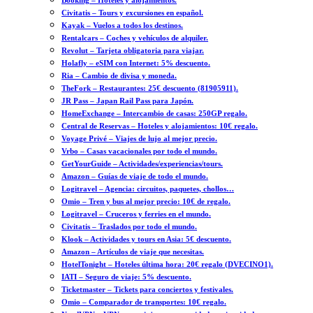
Booking – Hoteles y alojamientos.
Civitatis – Tours y excursiones en español.
Kayak – Vuelos a todos los destinos.
Rentalcars – Coches y vehículos de alquiler.
Revolut – Tarjeta obligatoria para viajar.
Holafly – eSIM con Internet: 5% descuento.
Ria – Cambio de divisa y moneda.
TheFork – Restaurantes: 25€ descuento (81905911).
JR Pass – Japan Rail Pass para Japón.
HomeExchange – Intercambio de casas: 250GP regalo.
Central de Reservas – Hoteles y alojamientos: 10€ regalo.
Voyage Privé – Viajes de lujo al mejor precio.
Vrbo – Casas vacacionales por todo el mundo.
GetYourGuide – Actividades/experiencias/tours.
Amazon – Guías de viaje de todo el mundo.
Logitravel – Agencia: circuitos, paquetes, chollos…
Omio – Tren y bus al mejor precio: 10€ de regalo.
Logitravel – Cruceros y ferries en el mundo.
Civitatis – Traslados por todo el mundo.
Klook – Actividades y tours en Asia: 5€ descuento.
Amazon – Artículos de viaje que necesitas.
HotelTonight – Hoteles última hora: 20€ regalo (DVECINO1).
IATI – Seguro de viaje: 5% descuento.
Ticketmaster – Tickets para conciertos y festivales.
Omio – Comparador de transportes: 10€ regalo.