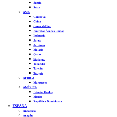
Suecia
Suiza
ASIA
Camboya
China
Corea del Sur
Emiratos Árabes Unidos
Indonesia
Japón
Jordania
Malasia
Qatar
Singapur
Tailandia
Taiwán
Turquía
ÁFRICA
Marruecos
AMÉRICA
Estados Unidos
México
República Dominicana
ESPAÑA
Andalucía
Aragón