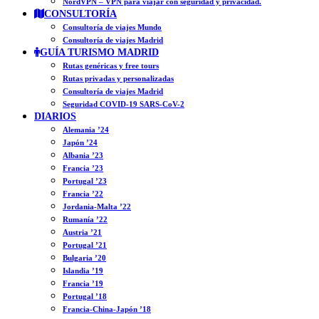
NordVPN – VPN para viajar con seguridad y privacidad.
CONSULTORÍA
Consultoría de viajes Mundo
Consultoría de viajes Madrid
GUÍA TURISMO MADRID
Rutas genéricas y free tours
Rutas privadas y personalizadas
Consultoría de viajes Madrid
Seguridad COVID-19 SARS-CoV-2
DIARIOS
Alemania ’24
Japón ’24
Albania ’23
Francia ’23
Portugal ’23
Francia ’22
Jordania-Malta ’22
Rumanía ’22
Austria ’21
Portugal ’21
Bulgaria ’20
Islandia ’19
Francia ’19
Portugal ’18
Francia-China-Japón ’18