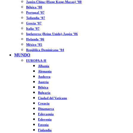
Japón-China (Hong Kong-Macao) ’08
Bélgica ’08
Portugal ’07
Tailandia ’07
Grecia ’07
Italia ’07
Inglaterra (Reino Unido)-Japón ’06
Holanda ’06
México ’05
República Dominicana ’04
MUNDO
EUROPA A-H
Albania
Alemania
Andorra
Austria
Bélgica
Bulgaria
Ciudad del Vaticano
Croacia
Dinamarca
Eslovaquia
Eslovenia
Estonia
Finlandia