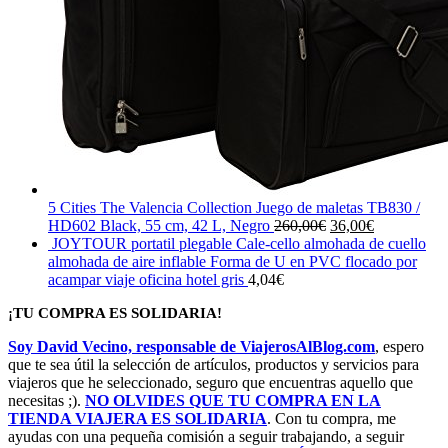
5 Cities The Valencia Collection Juego de maletas TB830 /
El
El
HD602 Black, 55 cm, 42 L, Negro
260,00
€
36,00
€
precio
precio
JOYTOUR portatil plegable Cale-cello almohada de cuello
original
actual
almohada de aire inflable Forma de U en PVC flocado por
era:
es:
acampar viaje oficina hotel gris
4,04
€
260,00€.
36,00€.
¡TU COMPRA ES SOLIDARIA!
Soy David Vecino, responsable de ViajerosAlBlog.com
, espero
que te sea útil la selección de artículos, productos y servicios para
viajeros que he seleccionado, seguro que encuentras aquello que
necesitas ;).
NO OLVIDES QUE TU COMPRA EN LA
TIENDA VIAJERA ES SOLIDARIA
. Con tu compra, me
ayudas con una pequeña comisión a seguir trabajando, a seguir