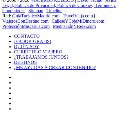
© 2006 - 2026
VIAJEROS AL BLOG
|
David Vecino
|
Aviso
Legal, Política de Privacidad, Política de Cookies, Términos y
Condiciones
|
Sitemap
|
Timeline
Red:
GuíaTurísticoMadrid.com
|
TravelViaja.com
|
ViajerosConDestino.com
|
CálleseYCojaMiDinero.com
|
ProtecciónMascarilla.com
|
MeditaciónYReiki.com
CONTACTO
¡EBOOK GRATIS!
QUIÉN SOY
CURRÍCULO VIAJERO
¿TRABAJAMOS JUNTOS?
DESTINOS
¿ME AYUDAS A CREAR CONTENIDO?
Facebook
X
LinkedIn
YouTube
Instagram
TikTok
Buy
Me
Botón
a
volver
Coffee
arriba