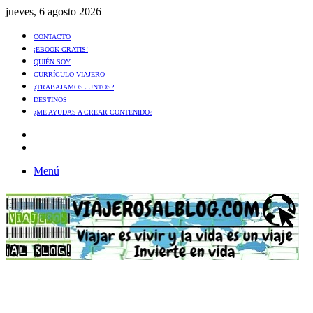
jueves, 6 agosto 2026
CONTACTO
¡EBOOK GRATIS!
QUIÉN SOY
CURRÍCULO VIAJERO
¿TRABAJAMOS JUNTOS?
DESTINOS
¿ME AYUDAS A CREAR CONTENIDO?
Artículo
al
Buscar
azar
Menú