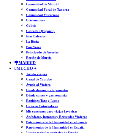
Comunidad de Madrid
Comunidad Foral de Navarra
Comunidad Valenciana
Extremadura
Galicia
Gibraltar (Español)
Islas Baleares
La Rioja
País Vasco
Principado de Asturias
Región de Murcia
MADRID
MUCHO +
Tienda viajera
Canal de Youtube
Ayuda al Viajero
Dónde dormir y alojamientos
Dónde comer y gastronomía
Rankings Tops y Listas
Galerías Fotográficas
Mis canciones para viajar favoritas
Anécdotas, Instantes y Recuerdos Viajeros
Patrimonios de la Humanidad en el mundo
Patrimonios de la Humanidad en España
Visitar todas las capitales de España