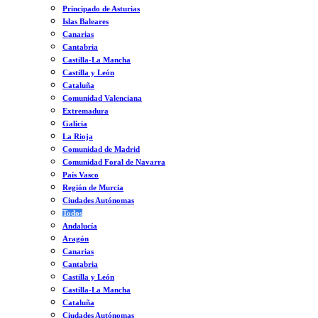
Principado de Asturias
Islas Baleares
Canarias
Cantabria
Castilla-La Mancha
Castilla y León
Cataluña
Comunidad Valenciana
Extremadura
Galicia
La Rioja
Comunidad de Madrid
Comunidad Foral de Navarra
País Vasco
Región de Murcia
Ciudades Autónomas
Todos
Andalucía
Aragón
Canarias
Cantabria
Castilla y León
Castilla-La Mancha
Cataluña
Ciudades Autónomas