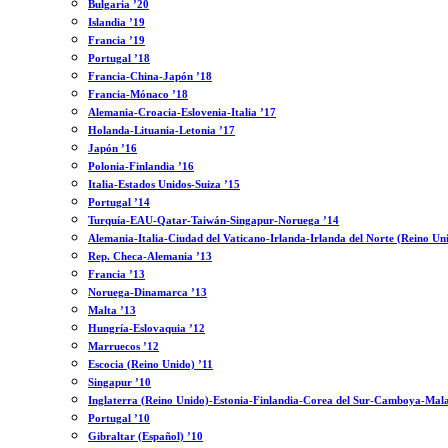
Bulgaria ’20
Islandia ’19
Francia ’19
Portugal ’18
Francia-China-Japón ’18
Francia-Mónaco ’18
Alemania-Croacia-Eslovenia-Italia ’17
Holanda-Lituania-Letonia ’17
Japón ’16
Polonia-Finlandia ’16
Italia-Estados Unidos-Suiza ’15
Portugal ’14
Turquía-EAU-Qatar-Taiwán-Singapur-Noruega ’14
Alemania-Italia-Ciudad del Vaticano-Irlanda-Irlanda del Norte (Reino Un
Rep. Checa-Alemania ’13
Francia ’13
Noruega-Dinamarca ’13
Malta ’13
Hungría-Eslovaquia ’12
Marruecos ’12
Escocia (Reino Unido) ’11
Singapur ’10
Inglaterra (Reino Unido)-Estonia-Finlandia-Corea del Sur-Camboya-Mala
Portugal ’10
Gibraltar (Español) ’10