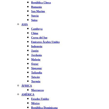
República Checa
Rumanía
San Marino
Suecia
Suiza
ASIA
Camboya
China
Corea del Sur
Emiratos Árabes Unidos
Indonesia
Japón
Jordania
Malasia
Qatar
Singapur
Tailandia
Taiwán
Turquía
ÁFRICA
Marruecos
AMÉRICA
Estados Unidos
México
República Dominicana