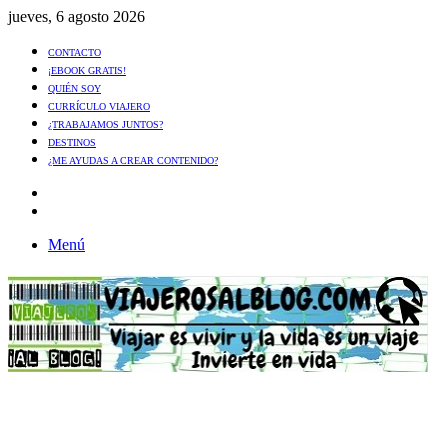
jueves, 6 agosto 2026
CONTACTO
¡EBOOK GRATIS!
QUIÉN SOY
CURRÍCULO VIAJERO
¿TRABAJAMOS JUNTOS?
DESTINOS
¿ME AYUDAS A CREAR CONTENIDO?
Artículo
al
Buscar
azar
Menú