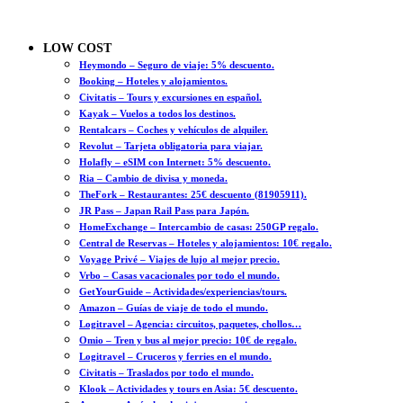
LOW COST
Heymondo – Seguro de viaje: 5% descuento.
Booking – Hoteles y alojamientos.
Civitatis – Tours y excursiones en español.
Kayak – Vuelos a todos los destinos.
Rentalcars – Coches y vehículos de alquiler.
Revolut – Tarjeta obligatoria para viajar.
Holafly – eSIM con Internet: 5% descuento.
Ria – Cambio de divisa y moneda.
TheFork – Restaurantes: 25€ descuento (81905911).
JR Pass – Japan Rail Pass para Japón.
HomeExchange – Intercambio de casas: 250GP regalo.
Central de Reservas – Hoteles y alojamientos: 10€ regalo.
Voyage Privé – Viajes de lujo al mejor precio.
Vrbo – Casas vacacionales por todo el mundo.
GetYourGuide – Actividades/experiencias/tours.
Amazon – Guías de viaje de todo el mundo.
Logitravel – Agencia: circuitos, paquetes, chollos…
Omio – Tren y bus al mejor precio: 10€ de regalo.
Logitravel – Cruceros y ferries en el mundo.
Civitatis – Traslados por todo el mundo.
Klook – Actividades y tours en Asia: 5€ descuento.