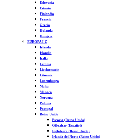
Eslovenia
Estonia
Finlandia
Francia
Grecia
Holanda
Hungría
EUROPA I-Z
Irlanda
Islandia
Italia
Letonia
Liechtenstein
Lituania
Luxemburgo
Malta
Mónaco
Noruega
Polonia
Portugal
Reino Unido
Escocia (Reino Unido)
Gibraltar (Español)
Inglaterra (Reino Unido)
Irlanda del Norte (Reino Unido)