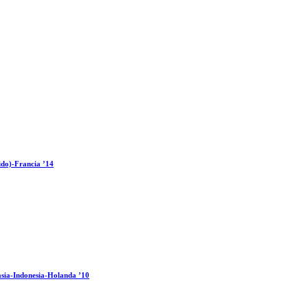
ido)-Francia ’14
sia-Indonesia-Holanda ’10