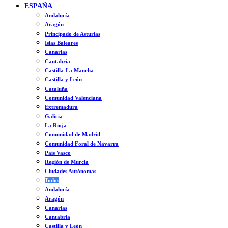
ESPAÑA
Andalucía
Aragón
Principado de Asturias
Islas Baleares
Canarias
Cantabria
Castilla-La Mancha
Castilla y León
Cataluña
Comunidad Valenciana
Extremadura
Galicia
La Rioja
Comunidad de Madrid
Comunidad Foral de Navarra
País Vasco
Región de Murcia
Ciudades Autónomas
Todos
Andalucía
Aragón
Canarias
Cantabria
Castilla y León