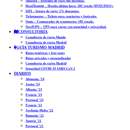
Amazon – Artículos de viaje que necesitas.
HotelTonight – Hoteles última hora: 20€ regalo (DVECINO1).
IATI – Seguro de viaje: 5% descuento.
Ticketmaster – Tickets para conciertos y festivales.
Omio – Comparador de transportes: 10€ regalo.
NordVPN – VPN para viajar con seguridad y privacidad.
CONSULTORÍA
Consultoría de viajes Mundo
Consultoría de viajes Madrid
GUÍA TURISMO MADRID
Rutas genéricas y free tours
Rutas privadas y personalizadas
Consultoría de viajes Madrid
Seguridad COVID-19 SARS-CoV-2
DIARIOS
Alemania ’24
Japón ’24
Albania ’23
Francia ’23
Portugal ’23
Francia ’22
Jordania-Malta ’22
Rumanía ’22
Austria ’21
Portugal ’21