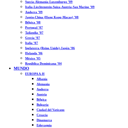
Suecia-Alemania-Luxemburgo ’09
Italia-Liechtenstein-Suiza-Austria-San Marino ’09
Andorra ’09
Japón-China (Hong Kong-Macao) ’08
Bélgica ’08
Portugal ’07
Tailandia ’07
Grecia ’07
Italia ’07
Inglaterra (Reino Unido)-Japón ’06
Holanda ’06
México ’05
República Dominicana ’04
MUNDO
EUROPA A-H
Albania
Alemania
Andorra
Austria
Bélgica
Bulgaria
Ciudad del Vaticano
Croacia
Dinamarca
Eslovaquia