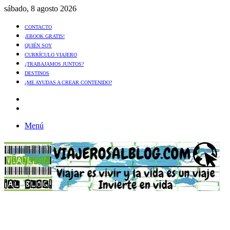
sábado, 8 agosto 2026
CONTACTO
¡EBOOK GRATIS!
QUIÉN SOY
CURRÍCULO VIAJERO
¿TRABAJAMOS JUNTOS?
DESTINOS
¿ME AYUDAS A CREAR CONTENIDO?
Artículo
al
Buscar
azar
Menú