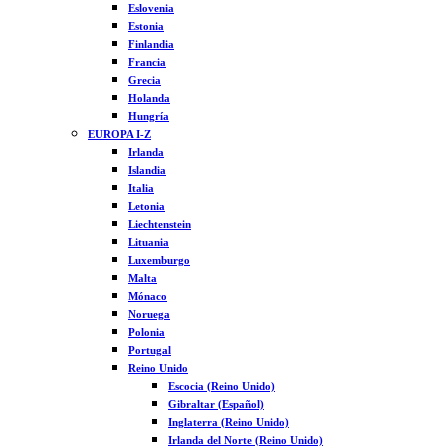
Eslovenia
Estonia
Finlandia
Francia
Grecia
Holanda
Hungría
EUROPA I-Z
Irlanda
Islandia
Italia
Letonia
Liechtenstein
Lituania
Luxemburgo
Malta
Mónaco
Noruega
Polonia
Portugal
Reino Unido
Escocia (Reino Unido)
Gibraltar (Español)
Inglaterra (Reino Unido)
Irlanda del Norte (Reino Unido)