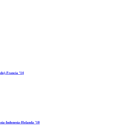
ido)-Francia ’14
sia-Indonesia-Holanda ’10