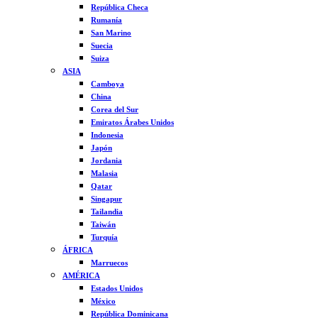
República Checa
Rumanía
San Marino
Suecia
Suiza
ASIA
Camboya
China
Corea del Sur
Emiratos Árabes Unidos
Indonesia
Japón
Jordania
Malasia
Qatar
Singapur
Tailandia
Taiwán
Turquía
ÁFRICA
Marruecos
AMÉRICA
Estados Unidos
México
República Dominicana