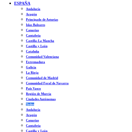
ESPAÑA
Andalucía
Aragón
Principado de Asturias
Islas Baleares
Canarias
Cantabria
Castilla-La Mancha
Castilla y León
Cataluña
Comunidad Valenciana
Extremadura
Galicia
La Rioja
Comunidad de Madrid
Comunidad Foral de Navarra
País Vasco
Región de Murcia
Ciudades Autónomas
Todos
Andalucía
Aragón
Canarias
Cantabria
Castilla y León