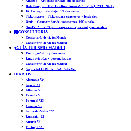
Amazon – Artículos de viaje que necesitas.
HotelTonight – Hoteles última hora: 20€ regalo (DVECINO1).
IATI – Seguro de viaje: 5% descuento.
Ticketmaster – Tickets para conciertos y festivales.
Omio – Comparador de transportes: 10€ regalo.
NordVPN – VPN para viajar con seguridad y privacidad.
CONSULTORÍA
Consultoría de viajes Mundo
Consultoría de viajes Madrid
GUÍA TURISMO MADRID
Rutas genéricas y free tours
Rutas privadas y personalizadas
Consultoría de viajes Madrid
Seguridad COVID-19 SARS-CoV-2
DIARIOS
Alemania ’24
Japón ’24
Albania ’23
Francia ’23
Portugal ’23
Francia ’22
Jordania-Malta ’22
Rumanía ’22
Austria ’21
Portugal ’21