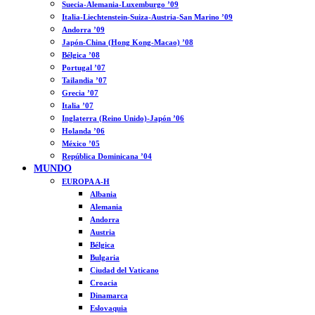
Suecia-Alemania-Luxemburgo ’09
Italia-Liechtenstein-Suiza-Austria-San Marino ’09
Andorra ’09
Japón-China (Hong Kong-Macao) ’08
Bélgica ’08
Portugal ’07
Tailandia ’07
Grecia ’07
Italia ’07
Inglaterra (Reino Unido)-Japón ’06
Holanda ’06
México ’05
República Dominicana ’04
MUNDO
EUROPA A-H
Albania
Alemania
Andorra
Austria
Bélgica
Bulgaria
Ciudad del Vaticano
Croacia
Dinamarca
Eslovaquia