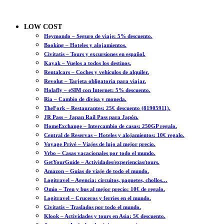
LOW COST
Heymondo – Seguro de viaje: 5% descuento.
Booking – Hoteles y alojamientos.
Civitatis – Tours y excursiones en español.
Kayak – Vuelos a todos los destinos.
Rentalcars – Coches y vehículos de alquiler.
Revolut – Tarjeta obligatoria para viajar.
Holafly – eSIM con Internet: 5% descuento.
Ria – Cambio de divisa y moneda.
TheFork – Restaurantes: 25€ descuento (81905911).
JR Pass – Japan Rail Pass para Japón.
HomeExchange – Intercambio de casas: 250GP regalo.
Central de Reservas – Hoteles y alojamientos: 10€ regalo.
Voyage Privé – Viajes de lujo al mejor precio.
Vrbo – Casas vacacionales por todo el mundo.
GetYourGuide – Actividades/experiencias/tours.
Amazon – Guías de viaje de todo el mundo.
Logitravel – Agencia: circuitos, paquetes, chollos…
Omio – Tren y bus al mejor precio: 10€ de regalo.
Logitravel – Cruceros y ferries en el mundo.
Civitatis – Traslados por todo el mundo.
Klook – Actividades y tours en Asia: 5€ descuento.