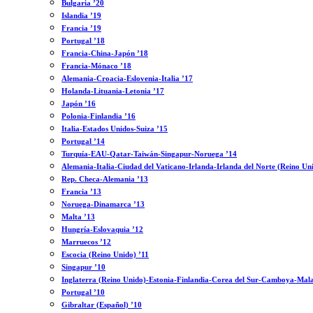
Bulgaria ’20
Islandia ’19
Francia ’19
Portugal ’18
Francia-China-Japón ’18
Francia-Mónaco ’18
Alemania-Croacia-Eslovenia-Italia ’17
Holanda-Lituania-Letonia ’17
Japón ’16
Polonia-Finlandia ’16
Italia-Estados Unidos-Suiza ’15
Portugal ’14
Turquía-EAU-Qatar-Taiwán-Singapur-Noruega ’14
Alemania-Italia-Ciudad del Vaticano-Irlanda-Irlanda del Norte (Reino Un
Rep. Checa-Alemania ’13
Francia ’13
Noruega-Dinamarca ’13
Malta ’13
Hungría-Eslovaquia ’12
Marruecos ’12
Escocia (Reino Unido) ’11
Singapur ’10
Inglaterra (Reino Unido)-Estonia-Finlandia-Corea del Sur-Camboya-Mala
Portugal ’10
Gibraltar (Español) ’10