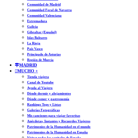
Comunidad de Madrid
Comunidad Foral de Navarra
Comunidad Valenciana
Extremadura
Galicia
Gibraltar (Español)
Islas Baleares
La Rioja
País Vasco
Principado de Asturias
Región de Murcia
MADRID
MUCHO +
Tienda viajera
Canal de Youtube
Ayuda al Viajero
Dónde dormir y alojamientos
Dónde comer y gastronomía
Rankings Tops y Listas
Galerías Fotográficas
Mis canciones para viajar favoritas
Anécdotas, Instantes y Recuerdos Viajeros
Patrimonios de la Humanidad en el mundo
Patrimonios de la Humanidad en España
Visitar todas las capitales de España