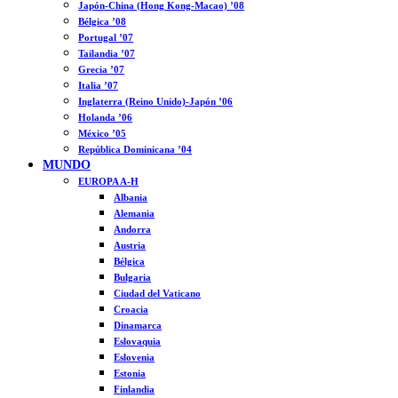
Japón-China (Hong Kong-Macao) ’08
Bélgica ’08
Portugal ’07
Tailandia ’07
Grecia ’07
Italia ’07
Inglaterra (Reino Unido)-Japón ’06
Holanda ’06
México ’05
República Dominicana ’04
MUNDO
EUROPA A-H
Albania
Alemania
Andorra
Austria
Bélgica
Bulgaria
Ciudad del Vaticano
Croacia
Dinamarca
Eslovaquia
Eslovenia
Estonia
Finlandia