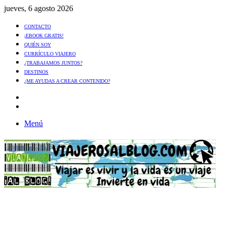
jueves, 6 agosto 2026
CONTACTO
¡EBOOK GRATIS!
QUIÉN SOY
CURRÍCULO VIAJERO
¿TRABAJAMOS JUNTOS?
DESTINOS
¿ME AYUDAS A CREAR CONTENIDO?
Artículo
al
Buscar
azar
Menú