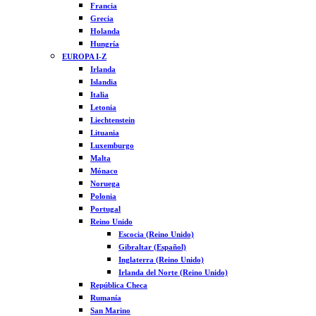
Francia
Grecia
Holanda
Hungría
EUROPA I-Z
Irlanda
Islandia
Italia
Letonia
Liechtenstein
Lituania
Luxemburgo
Malta
Mónaco
Noruega
Polonia
Portugal
Reino Unido
Escocia (Reino Unido)
Gibraltar (Español)
Inglaterra (Reino Unido)
Irlanda del Norte (Reino Unido)
República Checa
Rumanía
San Marino