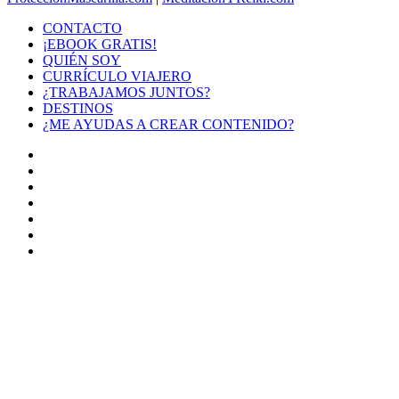
CONTACTO
¡EBOOK GRATIS!
QUIÉN SOY
CURRÍCULO VIAJERO
¿TRABAJAMOS JUNTOS?
DESTINOS
¿ME AYUDAS A CREAR CONTENIDO?
Facebook
X
LinkedIn
YouTube
Instagram
TikTok
Buy
Me
Botón
a
volver
Coffee
arriba