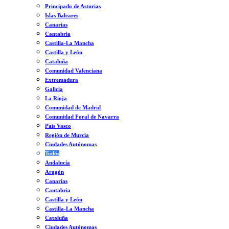
Principado de Asturias
Islas Baleares
Canarias
Cantabria
Castilla-La Mancha
Castilla y León
Cataluña
Comunidad Valenciana
Extremadura
Galicia
La Rioja
Comunidad de Madrid
Comunidad Foral de Navarra
País Vasco
Región de Murcia
Ciudades Autónomas
Todos
Andalucía
Aragón
Canarias
Cantabria
Castilla y León
Castilla-La Mancha
Cataluña
Ciudades Autónomas