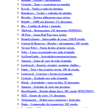
Booking – Hoteles y alojamientos.
Civitatis – Tours y excursiones en español.
Kayak – Vuelos a todos los destinos.
Rentalcars – Coches y vehículos de alquiler.
Revolut – Tarjeta obligatoria para viajar.
Holafly – eSIM con Internet: 5% descuento.
Ria – Cambio de divisa y moneda.
TheFork – Restaurantes: 25€ descuento (81905911).
JR Pass – Japan Rail Pass para Japón.
HomeExchange – Intercambio de casas: 250GP regalo.
Central de Reservas – Hoteles y alojamientos: 10€ regalo.
Voyage Privé – Viajes de lujo al mejor precio.
Vrbo – Casas vacacionales por todo el mundo.
GetYourGuide – Actividades/experiencias/tours.
Amazon – Guías de viaje de todo el mundo.
Logitravel – Agencia: circuitos, paquetes, chollos…
Omio – Tren y bus al mejor precio: 10€ de regalo.
Logitravel – Cruceros y ferries en el mundo.
Civitatis – Traslados por todo el mundo.
Klook – Actividades y tours en Asia: 5€ descuento.
Amazon – Artículos de viaje que necesitas.
HotelTonight – Hoteles última hora: 20€ regalo (DVECINO1).
IATI – Seguro de viaje: 5% descuento.
Ticketmaster – Tickets para conciertos y festivales.
Omio – Comparador de transportes: 10€ regalo.