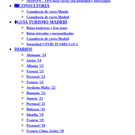
NordVPN – VPN para viajar con seguridad y privacidad.
CONSULTORÍA
Consultoría de viajes Mundo
Consultoría de viajes Madrid
GUÍA TURISMO MADRID
Rutas genéricas y free tours
Rutas privadas y personalizadas
Consultoría de viajes Madrid
Seguridad COVID-19 SARS-CoV-2
DIARIOS
Alemania ’24
Japón ’24
Albania ’23
Francia ’23
Portugal ’23
Francia ’22
Jordania-Malta ’22
Rumanía ’22
Austria ’21
Portugal ’21
Bulgaria ’20
Islandia ’19
Francia ’19
Portugal ’18
Francia-China-Japón ’18