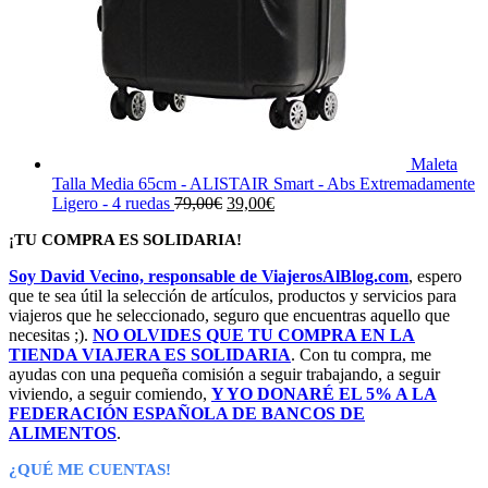
Maleta
Talla Media 65cm - ALISTAIR Smart - Abs Extremadamente
El
El
Ligero - 4 ruedas
79,00
€
39,00
€
precio
precio
¡TU COMPRA ES SOLIDARIA!
original
actual
era:
es:
Soy David Vecino, responsable de ViajerosAlBlog.com
, espero
79,00€.
39,00€.
que te sea útil la selección de artículos, productos y servicios para
viajeros que he seleccionado, seguro que encuentras aquello que
necesitas ;).
NO OLVIDES QUE TU COMPRA EN LA
TIENDA VIAJERA ES SOLIDARIA
. Con tu compra, me
ayudas con una pequeña comisión a seguir trabajando, a seguir
viviendo, a seguir comiendo,
Y YO DONARÉ EL 5% A LA
FEDERACIÓN ESPAÑOLA DE BANCOS DE
ALIMENTOS
.
¿QUÉ ME CUENTAS!