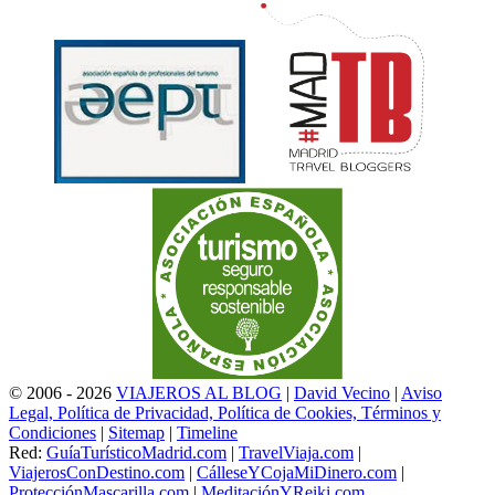
© 2006 - 2026
VIAJEROS AL BLOG
|
David Vecino
|
Aviso
Legal, Política de Privacidad, Política de Cookies, Términos y
Condiciones
|
Sitemap
|
Timeline
Red:
GuíaTurísticoMadrid.com
|
TravelViaja.com
|
ViajerosConDestino.com
|
CálleseYCojaMiDinero.com
|
ProtecciónMascarilla.com
|
MeditaciónYReiki.com