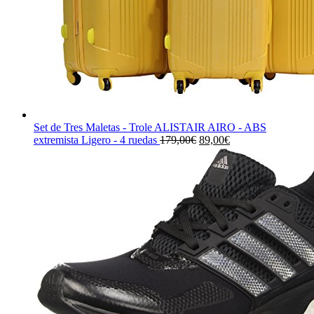
Set de Tres Maletas - Trole ALISTAIR AIRO - ABS
El
El
extremista Ligero - 4 ruedas
179,00
€
89,00
€
precio
precio
original
actual
era:
es:
179,00€.
89,00€.