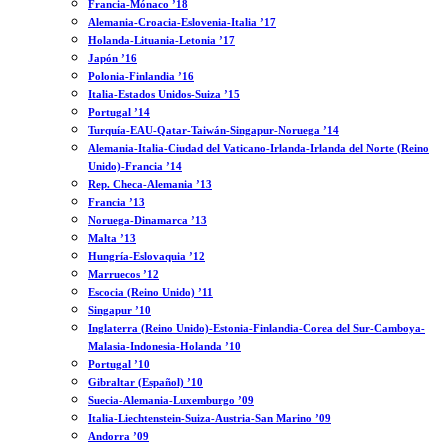
Francia-Mónaco ’18
Alemania-Croacia-Eslovenia-Italia ’17
Holanda-Lituania-Letonia ’17
Japón ’16
Polonia-Finlandia ’16
Italia-Estados Unidos-Suiza ’15
Portugal ’14
Turquía-EAU-Qatar-Taiwán-Singapur-Noruega ’14
Alemania-Italia-Ciudad del Vaticano-Irlanda-Irlanda del Norte (Reino
Unido)-Francia ’14
Rep. Checa-Alemania ’13
Francia ’13
Noruega-Dinamarca ’13
Malta ’13
Hungría-Eslovaquia ’12
Marruecos ’12
Escocia (Reino Unido) ’11
Singapur ’10
Inglaterra (Reino Unido)-Estonia-Finlandia-Corea del Sur-Camboya-
Malasia-Indonesia-Holanda ’10
Portugal ’10
Gibraltar (Español) ’10
Suecia-Alemania-Luxemburgo ’09
Italia-Liechtenstein-Suiza-Austria-San Marino ’09
Andorra ’09