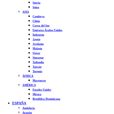
Suecia
Suiza
ASIA
Camboya
China
Corea del Sur
Emiratos Árabes Unidos
Indonesia
Japón
Jordania
Malasia
Qatar
Singapur
Tailandia
Taiwán
Turquía
ÁFRICA
Marruecos
AMÉRICA
Estados Unidos
México
República Dominicana
ESPAÑA
Andalucía
Aragón