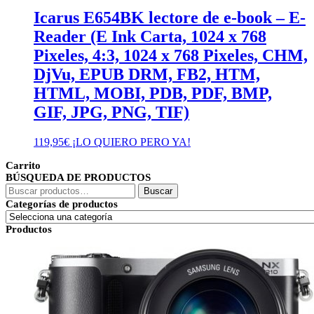
Icarus E654BK lectore de e-book – E-
Reader (E Ink Carta, 1024 x 768
Pixeles, 4:3, 1024 x 768 Pixeles, CHM,
DjVu, EPUB DRM, FB2, HTM,
HTML, MOBI, PDB, PDF, BMP,
GIF, JPG, PNG, TIF)
119,95
€
¡LO QUIERO PERO YA!
Carrito
BÚSQUEDA DE PRODUCTOS
Buscar
Buscar
por:
Categorías de productos
Productos