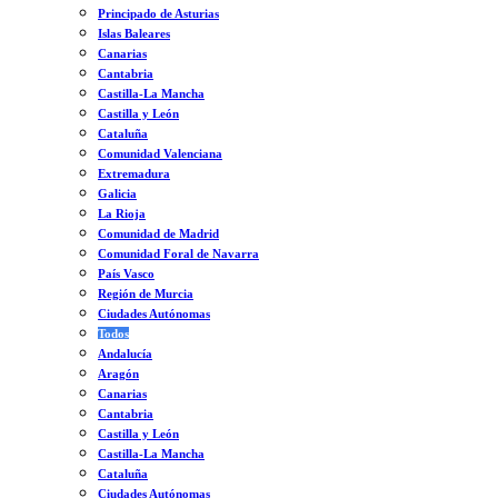
Principado de Asturias
Islas Baleares
Canarias
Cantabria
Castilla-La Mancha
Castilla y León
Cataluña
Comunidad Valenciana
Extremadura
Galicia
La Rioja
Comunidad de Madrid
Comunidad Foral de Navarra
País Vasco
Región de Murcia
Ciudades Autónomas
Todos
Andalucía
Aragón
Canarias
Cantabria
Castilla y León
Castilla-La Mancha
Cataluña
Ciudades Autónomas