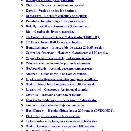
Booking – Hoteles y alojamientos.
Civitatis – Tours y excursiones en español.
Kayak – Vuelos a todos los destinos.
Rentalcars – Coches y vehículos de alquiler.
Revolut – Tarjeta obligatoria para viajar.
Holafly – eSIM con Internet: 5% descuento.
Ria – Cambio de divisa y moneda.
TheFork – Restaurantes: 25€ descuento (81905911).
JR Pass – Japan Rail Pass para Japón.
HomeExchange – Intercambio de casas: 250GP regalo.
Central de Reservas – Hoteles y alojamientos: 10€ regalo.
Voyage Privé – Viajes de lujo al mejor precio.
Vrbo – Casas vacacionales por todo el mundo.
GetYourGuide – Actividades/experiencias/tours.
Amazon – Guías de viaje de todo el mundo.
Logitravel – Agencia: circuitos, paquetes, chollos…
Omio – Tren y bus al mejor precio: 10€ de regalo.
Logitravel – Cruceros y ferries en el mundo.
Civitatis – Traslados por todo el mundo.
Klook – Actividades y tours en Asia: 5€ descuento.
Amazon – Artículos de viaje que necesitas.
HotelTonight – Hoteles última hora: 20€ regalo (DVECINO1).
IATI – Seguro de viaje: 5% descuento.
Ticketmaster – Tickets para conciertos y festivales.
Omio – Comparador de transportes: 10€ regalo.