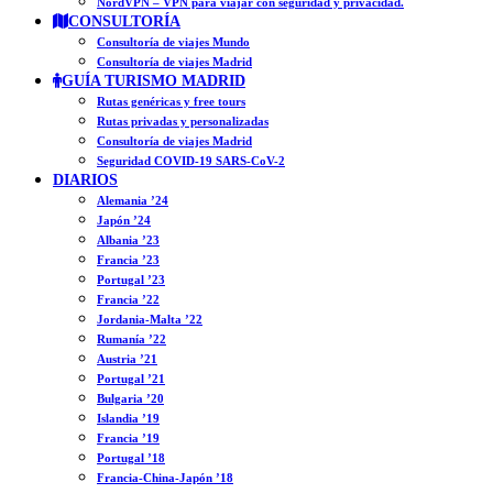
NordVPN – VPN para viajar con seguridad y privacidad.
CONSULTORÍA
Consultoría de viajes Mundo
Consultoría de viajes Madrid
GUÍA TURISMO MADRID
Rutas genéricas y free tours
Rutas privadas y personalizadas
Consultoría de viajes Madrid
Seguridad COVID-19 SARS-CoV-2
DIARIOS
Alemania ’24
Japón ’24
Albania ’23
Francia ’23
Portugal ’23
Francia ’22
Jordania-Malta ’22
Rumanía ’22
Austria ’21
Portugal ’21
Bulgaria ’20
Islandia ’19
Francia ’19
Portugal ’18
Francia-China-Japón ’18