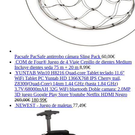
Pacsafe PacSafe antirrobo cámara Sling Pack
60,00
€
COM de Four® Juego de 4 Viaje Cepillo de dientes Medium
Incluye dientes seda 75 m + 20 m
8,99
€
YUNTAB Win10 H8216 Quad-core Tablet teclado 11.6''
WiFi Tablet PC Yuntab HD 1366X768 IPS Cherry trail,
Z8300(Quad-Core) 14nm 1.44 GHz (hasta 1.84 GHz)
3.7V/68000mAH 32G WiFi bluetooth Doble camara: 2.0MP
3D juego Google Play Store Youtube Netflix HDMI Negro
El
El
269,00
€
180,99
€
precio
precio
NEWEST - Juego de maletas
77,49
€
original
actual
era:
es:
269,00€.
180,99€.