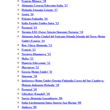
Francia-Mónaco ’18
Alemania-Croacia-Eslovenia-Italia ’17
Holanda-Lituania-Letonia ’17
Japón ’16
Polonia-Finlandia ’16
Italia-Estados Unidos-Suiza ’15
Portugal ’14
Turquía-EAU-Qatar-Taiwán-Singapur-Noruega ’14
Alemania-Italia-Ciudad del Vaticano-Irlanda-Irlanda del Norte (Reino
Unido)-Francia ’14
Rep. Checa-Alemania ’13
Francia ’13
Noruega-Dinamarca ’13
Malta ’13
Hungría-Eslovaquia ’12
Marruecos ’12
Escocia (Reino Unido) ’11
Singapur ’10
Inglaterra (Reino Unido)-Estonia-Finlandia-Corea del Sur-Camboya-
Malasia-Indonesia-Holanda ’10
Portugal ’10
Gibraltar (Español) ’10
Suecia-Alemania-Luxemburgo ’09
Italia-Liechtenstein-Suiza-Austria-San Marino ’09
Andorra ’09