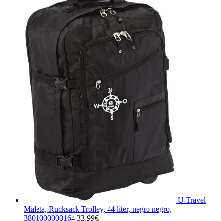
U-Travel
Maleta, Rucksack Trolley, 44 liter, negro negro,
3801000000164
33,99
€