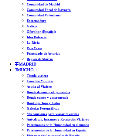
Comunidad de Madrid
Comunidad Foral de Navarra
Comunidad Valenciana
Extremadura
Galicia
Gibraltar (Español)
Islas Baleares
La Rioja
País Vasco
Principado de Asturias
Región de Murcia
MADRID
MUCHO +
Tienda viajera
Canal de Youtube
Ayuda al Viajero
Dónde dormir y alojamientos
Dónde comer y gastronomía
Rankings Tops y Listas
Galerías Fotográficas
Mis canciones para viajar favoritas
Anécdotas, Instantes y Recuerdos Viajeros
Patrimonios de la Humanidad en el mundo
Patrimonios de la Humanidad en España
Visitar todas las capitales de España