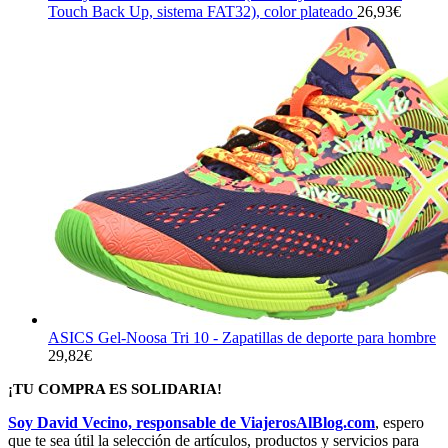
Touch Back Up, sistema FAT32), color plateado
26,93
€
ASICS Gel-Noosa Tri 10 - Zapatillas de deporte para hombre
29,82
€
¡TU COMPRA ES SOLIDARIA!
Soy David Vecino, responsable de ViajerosAlBlog.com
, espero
que te sea útil la selección de artículos, productos y servicios para