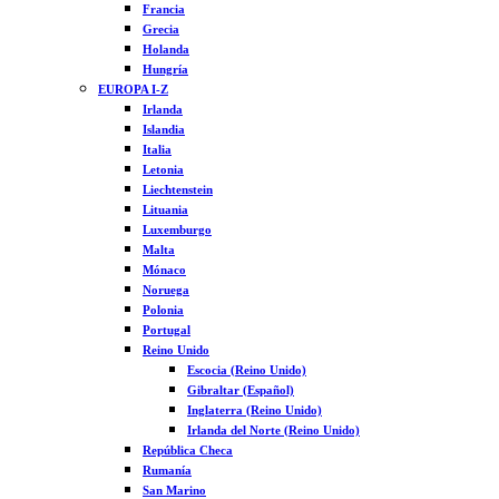
Francia
Grecia
Holanda
Hungría
EUROPA I-Z
Irlanda
Islandia
Italia
Letonia
Liechtenstein
Lituania
Luxemburgo
Malta
Mónaco
Noruega
Polonia
Portugal
Reino Unido
Escocia (Reino Unido)
Gibraltar (Español)
Inglaterra (Reino Unido)
Irlanda del Norte (Reino Unido)
República Checa
Rumanía
San Marino