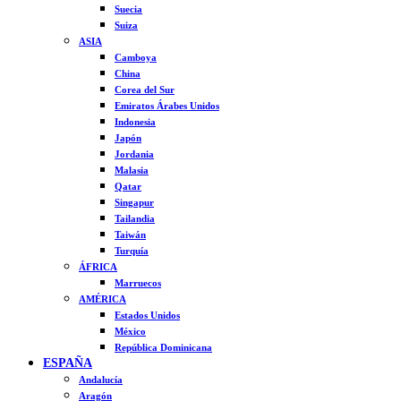
Suecia
Suiza
ASIA
Camboya
China
Corea del Sur
Emiratos Árabes Unidos
Indonesia
Japón
Jordania
Malasia
Qatar
Singapur
Tailandia
Taiwán
Turquía
ÁFRICA
Marruecos
AMÉRICA
Estados Unidos
México
República Dominicana
ESPAÑA
Andalucía
Aragón