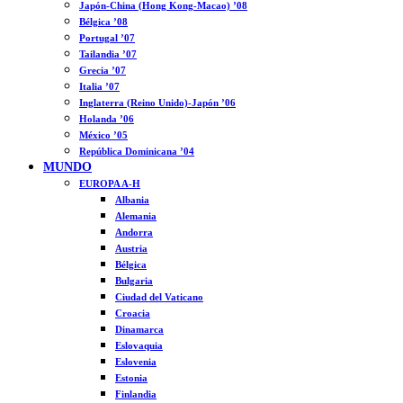
Japón-China (Hong Kong-Macao) ’08
Bélgica ’08
Portugal ’07
Tailandia ’07
Grecia ’07
Italia ’07
Inglaterra (Reino Unido)-Japón ’06
Holanda ’06
México ’05
República Dominicana ’04
MUNDO
EUROPA A-H
Albania
Alemania
Andorra
Austria
Bélgica
Bulgaria
Ciudad del Vaticano
Croacia
Dinamarca
Eslovaquia
Eslovenia
Estonia
Finlandia