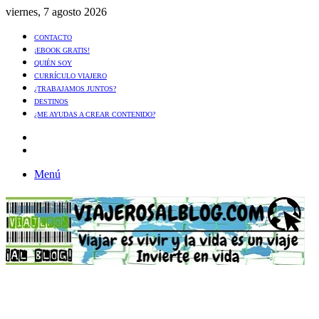
viernes, 7 agosto 2026
CONTACTO
¡EBOOK GRATIS!
QUIÉN SOY
CURRÍCULO VIAJERO
¿TRABAJAMOS JUNTOS?
DESTINOS
¿ME AYUDAS A CREAR CONTENIDO?
Artículo
al
Buscar
azar
Menú