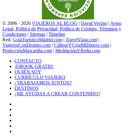
© 2006 - 2026
VIAJEROS AL BLOG
|
David Vecino
|
Aviso
Legal, Política de Privacidad, Política de Cookies, Términos y
Condiciones
|
Sitemap
|
Timeline
Red:
GuíaTurísticoMadrid.com
|
TravelViaja.com
|
ViajerosConDestino.com
|
CálleseYCojaMiDinero.com
|
ProtecciónMascarilla.com
|
MeditaciónYReiki.com
CONTACTO
¡EBOOK GRATIS!
QUIÉN SOY
CURRÍCULO VIAJERO
¿TRABAJAMOS JUNTOS?
DESTINOS
¿ME AYUDAS A CREAR CONTENIDO?
Facebook
X
LinkedIn
YouTube
Instagram
TikTok