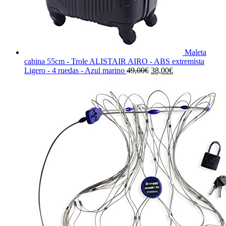
Maleta
cabina 55cm - Trole ALISTAIR AIRO - ABS extremista
El
El
Ligero - 4 ruedas - Azul marino
49,00
€
38,00
€
precio
precio
original
actual
era:
es:
49,00€.
38,00€.