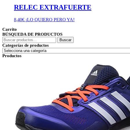
RELEC EXTRAFUERTE
8,40
€
¡LO QUIERO PERO YA!
Carrito
BÚSQUEDA DE PRODUCTOS
Buscar
Buscar
por:
Categorías de productos
Productos