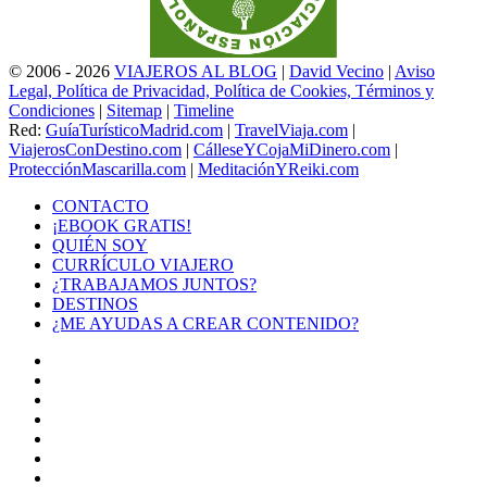
© 2006 - 2026
VIAJEROS AL BLOG
|
David Vecino
|
Aviso
Legal, Política de Privacidad, Política de Cookies, Términos y
Condiciones
|
Sitemap
|
Timeline
Red:
GuíaTurísticoMadrid.com
|
TravelViaja.com
|
ViajerosConDestino.com
|
CálleseYCojaMiDinero.com
|
ProtecciónMascarilla.com
|
MeditaciónYReiki.com
CONTACTO
¡EBOOK GRATIS!
QUIÉN SOY
CURRÍCULO VIAJERO
¿TRABAJAMOS JUNTOS?
DESTINOS
¿ME AYUDAS A CREAR CONTENIDO?
Facebook
X
LinkedIn
YouTube
Instagram
TikTok
Buy