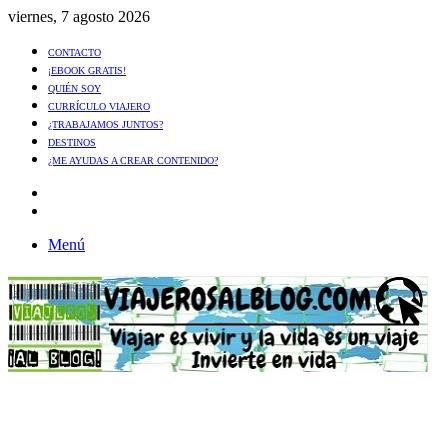
viernes, 7 agosto 2026
CONTACTO
¡EBOOK GRATIS!
QUIÉN SOY
CURRÍCULO VIAJERO
¿TRABAJAMOS JUNTOS?
DESTINOS
¿ME AYUDAS A CREAR CONTENIDO?
Artículo
al
Buscar
azar
Menú