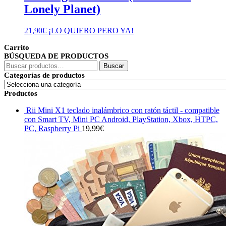
Lonely Planet)
21,90
€
¡LO QUIERO PERO YA!
Carrito
BÚSQUEDA DE PRODUCTOS
Buscar
Buscar
por:
Categorías de productos
Productos
Rii Mini X1 teclado inalámbrico con ratón táctil - compatible
con Smart TV, Mini PC Android, PlayStation, Xbox, HTPC,
PC, Raspberry Pi
19,99
€