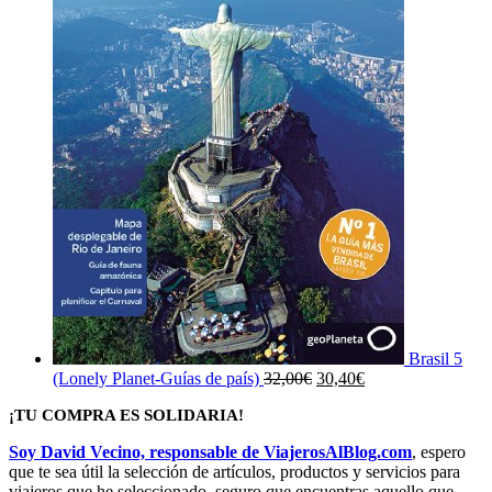
Brasil 5
El
El
(Lonely Planet-Guías de país)
32,00
€
30,40
€
precio
precio
¡TU COMPRA ES SOLIDARIA!
original
actual
era:
es:
Soy David Vecino, responsable de ViajerosAlBlog.com
, espero
32,00€.
30,40€.
que te sea útil la selección de artículos, productos y servicios para
viajeros que he seleccionado, seguro que encuentras aquello que