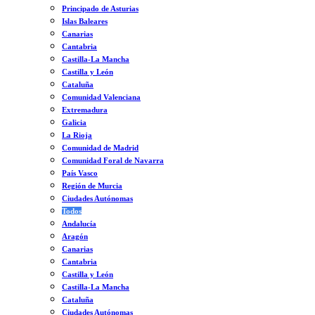
Principado de Asturias
Islas Baleares
Canarias
Cantabria
Castilla-La Mancha
Castilla y León
Cataluña
Comunidad Valenciana
Extremadura
Galicia
La Rioja
Comunidad de Madrid
Comunidad Foral de Navarra
País Vasco
Región de Murcia
Ciudades Autónomas
Todos
Andalucía
Aragón
Canarias
Cantabria
Castilla y León
Castilla-La Mancha
Cataluña
Ciudades Autónomas