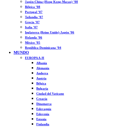
Japón-China (Hong Kong-Macao) ’08
Bélgica ’08
Portugal ’07
Tailandia ’07
Grecia ’07
Italia ’07
Inglaterra (Reino Unido)-Japón ’06
Holanda ’06
México ’05
República Dominicana ’04
MUNDO
EUROPA A-H
Albania
Alemania
Andorra
Austria
Bélgica
Bulgaria
Ciudad del Vaticano
Croacia
Dinamarca
Eslovaquia
Eslovenia
Estonia
Finlandia