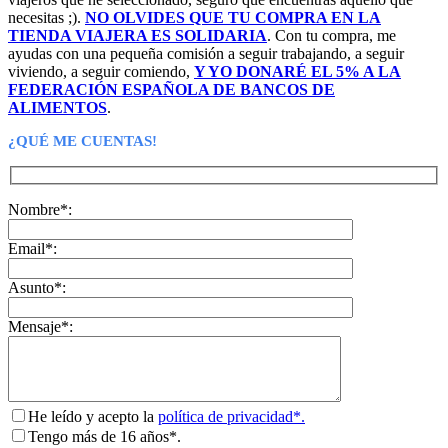
necesitas ;).
NO OLVIDES QUE TU COMPRA EN LA
TIENDA VIAJERA ES SOLIDARIA
. Con tu compra, me
ayudas con una pequeña comisión a seguir trabajando, a seguir
viviendo, a seguir comiendo,
Y YO DONARÉ EL 5% A LA
FEDERACIÓN ESPAÑOLA DE BANCOS DE
ALIMENTOS
.
¿QUÉ ME CUENTAS!
Nombre*:
Email*:
Asunto*:
Mensaje*:
He leído y acepto la
política de privacidad*.
Tengo más de 16 años*.