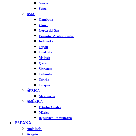
Suecia
Suiza
ASIA
Camboya
China
Corea del Sur
Emiratos Árabes Unidos
Indonesia
Japón
Jordania
Malasia
Qatar
Singapur
Tailandia
Taiwán
Turquía
ÁFRICA
Marruecos
AMÉRICA
Estados Unidos
México
República Dominicana
ESPAÑA
Andalucía
Aragón