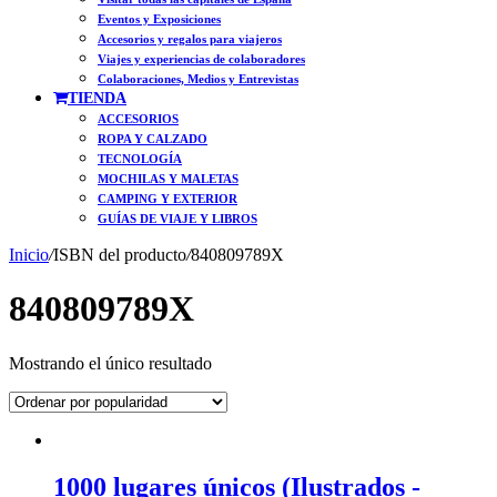
Eventos y Exposiciones
Accesorios y regalos para viajeros
Viajes y experiencias de colaboradores
Colaboraciones, Medios y Entrevistas
TIENDA
ACCESORIOS
ROPA Y CALZADO
TECNOLOGÍA
MOCHILAS Y MALETAS
CAMPING Y EXTERIOR
GUÍAS DE VIAJE Y LIBROS
Inicio
/
ISBN del producto
/
840809789X
840809789X
Mostrando el único resultado
1000 lugares únicos (Ilustrados -