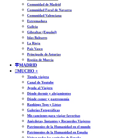
Comunidad de Madrid
Comunidad Foral de Navarra
Comunidad Valenciana
Extremadura
Galicia
Gibraltar (Español)
Islas Baleares
La Rioja
País Vasco
Principado de Asturias
Región de Murcia
MADRID
MUCHO +
Tienda viajera
Canal de Youtube
Ayuda al Viajero
Dónde dormir y alojamientos
Dónde comer y gastronomía
Rankings Tops y Listas
Galerías Fotográficas
Mis canciones para viajar favoritas
Anécdotas, Instantes y Recuerdos Viajeros
Patrimonios de la Humanidad en el mundo
Patrimonios de la Humanidad en España
Visitar todas las capitales de España