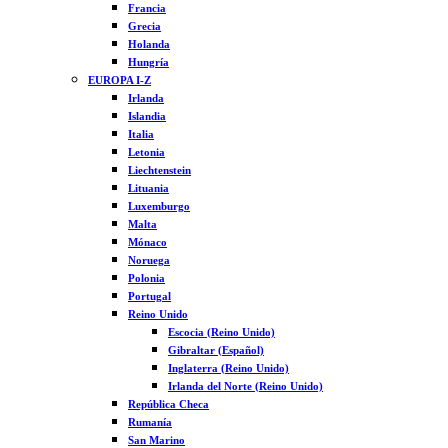
Francia
Grecia
Holanda
Hungría
EUROPA I-Z
Irlanda
Islandia
Italia
Letonia
Liechtenstein
Lituania
Luxemburgo
Malta
Mónaco
Noruega
Polonia
Portugal
Reino Unido
Escocia (Reino Unido)
Gibraltar (Español)
Inglaterra (Reino Unido)
Irlanda del Norte (Reino Unido)
República Checa
Rumanía
San Marino