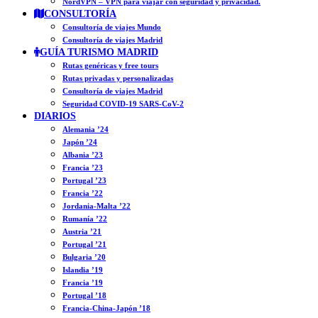
NordVPN – VPN para viajar con seguridad y privacidad.
CONSULTORÍA
Consultoría de viajes Mundo
Consultoría de viajes Madrid
GUÍA TURISMO MADRID
Rutas genéricas y free tours
Rutas privadas y personalizadas
Consultoría de viajes Madrid
Seguridad COVID-19 SARS-CoV-2
DIARIOS
Alemania ’24
Japón ’24
Albania ’23
Francia ’23
Portugal ’23
Francia ’22
Jordania-Malta ’22
Rumanía ’22
Austria ’21
Portugal ’21
Bulgaria ’20
Islandia ’19
Francia ’19
Portugal ’18
Francia-China-Japón ’18