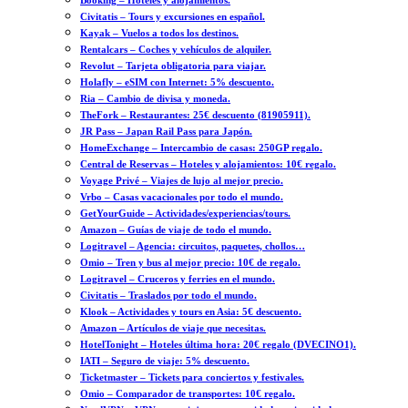
Booking – Hoteles y alojamientos.
Civitatis – Tours y excursiones en español.
Kayak – Vuelos a todos los destinos.
Rentalcars – Coches y vehículos de alquiler.
Revolut – Tarjeta obligatoria para viajar.
Holafly – eSIM con Internet: 5% descuento.
Ria – Cambio de divisa y moneda.
TheFork – Restaurantes: 25€ descuento (81905911).
JR Pass – Japan Rail Pass para Japón.
HomeExchange – Intercambio de casas: 250GP regalo.
Central de Reservas – Hoteles y alojamientos: 10€ regalo.
Voyage Privé – Viajes de lujo al mejor precio.
Vrbo – Casas vacacionales por todo el mundo.
GetYourGuide – Actividades/experiencias/tours.
Amazon – Guías de viaje de todo el mundo.
Logitravel – Agencia: circuitos, paquetes, chollos…
Omio – Tren y bus al mejor precio: 10€ de regalo.
Logitravel – Cruceros y ferries en el mundo.
Civitatis – Traslados por todo el mundo.
Klook – Actividades y tours en Asia: 5€ descuento.
Amazon – Artículos de viaje que necesitas.
HotelTonight – Hoteles última hora: 20€ regalo (DVECINO1).
IATI – Seguro de viaje: 5% descuento.
Ticketmaster – Tickets para conciertos y festivales.
Omio – Comparador de transportes: 10€ regalo.