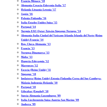
Francia-Mónaco ’18
Alemania-Croacia-Eslovenia-Italia ’17
Holanda-Lituania-Letonia ’17
Japón ’16
Polonia-Finlandia ’16
Italia-Estados Unidos-Suiza ’15
Portugal ’14
Turquía-EAU-Qatar-Taiwán-Singapur-Noruega ’14
Alemania-Italia-Ciudad del Vaticano-Irlanda-Irlanda del Norte (Reino
Unido)-Francia ’14
Rep. Checa-Alemania ’13
Francia ’13
Noruega-Dinamarca ’13
Malta ’13
Hungría-Eslovaquia ’12
Marruecos ’12
Escocia (Reino Unido) ’11
Singapur ’10
Inglaterra (Reino Unido)-Estonia-Finlandia-Corea del Sur-Camboya-
Malasia-Indonesia-Holanda ’10
Portugal ’10
Gibraltar (Español) ’10
Suecia-Alemania-Luxemburgo ’09
Italia-Liechtenstein-Suiza-Austria-San Marino ’09
Andorra ’09