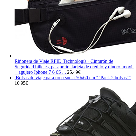
Riñonera de Viaje RFID Technología - Cinturón de
Seguridad billetes, pasaporte, tarjeta de crédito y dinero, movíl
+ agujero Iphone 7 6 6S ...
25,49
€
Bolsas de viaje para ropa sucia 50x60 cm ""Pack 2 bolsas""
10,95
€