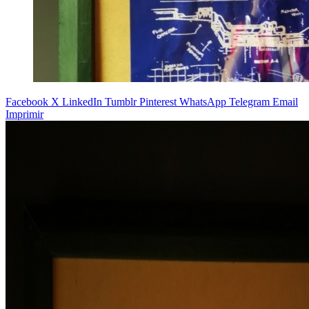
Facebook
X
LinkedIn
Tumblr
Pinterest
WhatsApp
Telegram
Email
Imprimir