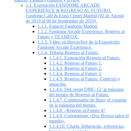
1.1.
Exposición FANDOME ARCADE
EXPERIENCE & REGRESO AL FUTURO.
Fandome Café & Expo Center Madrid (02 de Agosto
de 2019 al 08 de Septiembre de 2019).
1.1.1.
Espacio Fandome Madrid.
1.1.2.
Fandome Arcade Experience. Regreso al
Futuro y TEAMFOX.
1.1.3.
Vídeo en directo/live de la Exposición
Fandome Arcade Experience.
1.1.4.
Trilogía Regreso al Futuro.
1.1.4.1.
Exposición Regreso al Futuro.
1.1.4.2.
Regreso al Futuro 1.
1.1.4.3.
Regreso al Futuro 2.
1.1.4.4.
Regreso al Futuro 3.
1.1.4.5.
Regreso al Futuro. Contexto y
situación.
1.1.4.6.
DeLorean DMC-12: la máquina
del tiempo de Regreso al Futuro.
1.1.4.7.
Condensador de fluzo; el corazón
de la máquina del tiempo.
1.1.4.8.
¿Regreso al Futuro 4?
1.1.4.9.
Cortometraje «Doc Brown salva el
mundo».
1.1.4.10.
Charla. Influencias, referencias,