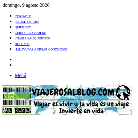
domingo, 9 agosto 2026
CONTACTO
¡EBOOK GRATIS!
QUIÉN SOY
CURRÍCULO VIAJERO
¿TRABAJAMOS JUNTOS?
DESTINOS
¿ME AYUDAS A CREAR CONTENIDO?
Artículo
al
Buscar
azar
Menú