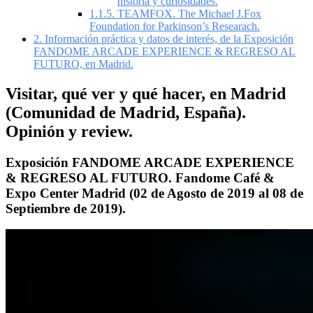
historia y curiosidades.
1.1.5.
TEAMFOX. The Michael J.Fox
Foundation for Parkinson’s Researach.
2.
Información práctica y datos de interés, de la Exposición
FANDOME ARCADE EXPERIENCE & REGRESO AL
FUTURO, en Madrid.
Visitar, qué ver y qué hacer, en Madrid
(Comunidad de Madrid, España).
Opinión y review.
Exposición FANDOME ARCADE EXPERIENCE
& REGRESO AL FUTURO. Fandome Café &
Expo Center Madrid (02 de Agosto de 2019 al 08 de
Septiembre de 2019).