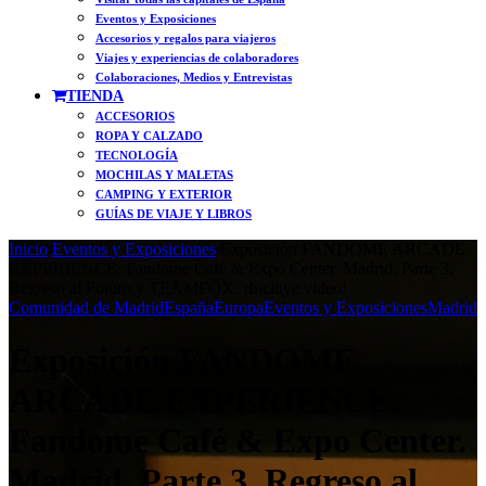
Eventos y Exposiciones
Accesorios y regalos para viajeros
Viajes y experiencias de colaboradores
Colaboraciones, Medios y Entrevistas
TIENDA
ACCESORIOS
ROPA Y CALZADO
TECNOLOGÍA
MOCHILAS Y MALETAS
CAMPING Y EXTERIOR
GUÍAS DE VIAJE Y LIBROS
Inicio
/
Eventos y Exposiciones
/
Exposición FANDOME ARCADE
EXPERIENCE. Fandome Café & Expo Center. Madrid. Parte 3.
Regreso al Futuro y TEAMFOX. ¡Incluye vídeo!
Comunidad de Madrid
España
Europa
Eventos y Exposiciones
Madrid
Exposición FANDOME
ARCADE EXPERIENCE.
Fandome Café & Expo Center.
Madrid. Parte 3. Regreso al