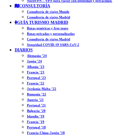
NordVPN – VPN para viajar con seguridad y privacidad.
CONSULTORÍA
Consultoría de viajes Mundo
Consultoría de viajes Madrid
GUÍA TURISMO MADRID
Rutas genéricas y free tours
Rutas privadas y personalizadas
Consultoría de viajes Madrid
Seguridad COVID-19 SARS-CoV-2
DIARIOS
Alemania ’24
Japón ’24
Albania ’23
Francia ’23
Portugal ’23
Francia ’22
Jordania-Malta ’22
Rumanía ’22
Austria ’21
Portugal ’21
Bulgaria ’20
Islandia ’19
Francia ’19
Portugal ’18
Francia-China-Japón ’18