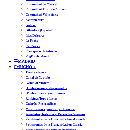
Comunidad de Madrid
Comunidad Foral de Navarra
Comunidad Valenciana
Extremadura
Galicia
Gibraltar (Español)
Islas Baleares
La Rioja
País Vasco
Principado de Asturias
Región de Murcia
MADRID
MUCHO +
Tienda viajera
Canal de Youtube
Ayuda al Viajero
Dónde dormir y alojamientos
Dónde comer y gastronomía
Rankings Tops y Listas
Galerías Fotográficas
Mis canciones para viajar favoritas
Anécdotas, Instantes y Recuerdos Viajeros
Patrimonios de la Humanidad en el mundo
Patrimonios de la Humanidad en España
Visitar todas las capitales de España