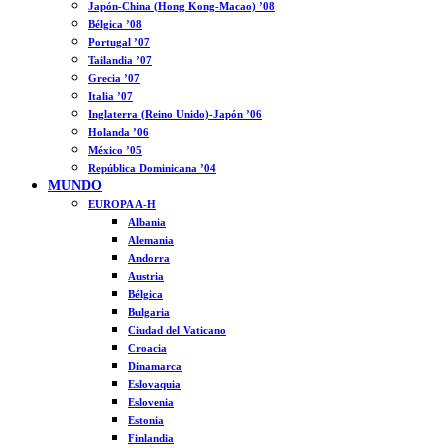
Japón-China (Hong Kong-Macao) ’08
Bélgica ’08
Portugal ’07
Tailandia ’07
Grecia ’07
Italia ’07
Inglaterra (Reino Unido)-Japón ’06
Holanda ’06
México ’05
República Dominicana ’04
MUNDO
EUROPA A-H
Albania
Alemania
Andorra
Austria
Bélgica
Bulgaria
Ciudad del Vaticano
Croacia
Dinamarca
Eslovaquia
Eslovenia
Estonia
Finlandia