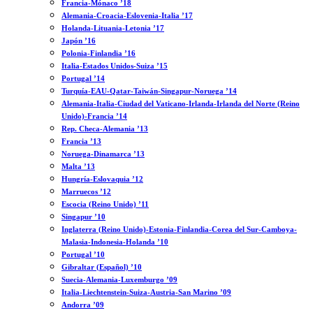
Francia-Mónaco ’18
Alemania-Croacia-Eslovenia-Italia ’17
Holanda-Lituania-Letonia ’17
Japón ’16
Polonia-Finlandia ’16
Italia-Estados Unidos-Suiza ’15
Portugal ’14
Turquía-EAU-Qatar-Taiwán-Singapur-Noruega ’14
Alemania-Italia-Ciudad del Vaticano-Irlanda-Irlanda del Norte (Reino
Unido)-Francia ’14
Rep. Checa-Alemania ’13
Francia ’13
Noruega-Dinamarca ’13
Malta ’13
Hungría-Eslovaquia ’12
Marruecos ’12
Escocia (Reino Unido) ’11
Singapur ’10
Inglaterra (Reino Unido)-Estonia-Finlandia-Corea del Sur-Camboya-
Malasia-Indonesia-Holanda ’10
Portugal ’10
Gibraltar (Español) ’10
Suecia-Alemania-Luxemburgo ’09
Italia-Liechtenstein-Suiza-Austria-San Marino ’09
Andorra ’09