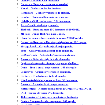
Booking – Hoteles y alojamientos.
Civitatis – Tours y excursiones en español.
Kayak – Vuelos a todos los destinos.
Rentalcars – Coches y vehículos de alquiler.
Revolut – Tarjeta obligatoria para viajar.
Holafly – eSIM con Internet: 5% descuento.
Ria – Cambio de divisa y moneda.
TheFork – Restaurantes: 25€ descuento (81905911).
JR Pass – Japan Rail Pass para Japón.
HomeExchange – Intercambio de casas: 250GP regalo.
Central de Reservas – Hoteles y alojamientos: 10€ regalo.
Voyage Privé – Viajes de lujo al mejor precio.
Vrbo – Casas vacacionales por todo el mundo.
GetYourGuide – Actividades/experiencias/tours.
Amazon – Guías de viaje de todo el mundo.
Logitravel – Agencia: circuitos, paquetes, chollos…
Omio – Tren y bus al mejor precio: 10€ de regalo.
Logitravel – Cruceros y ferries en el mundo.
Civitatis – Traslados por todo el mundo.
Klook – Actividades y tours en Asia: 5€ descuento.
Amazon – Artículos de viaje que necesitas.
HotelTonight – Hoteles última hora: 20€ regalo (DVECINO1).
IATI – Seguro de viaje: 5% descuento.
Ticketmaster – Tickets para conciertos y festivales.
Omio – Comparador de transportes: 10€ regalo.