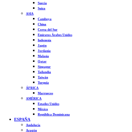
Suecia
Suiza
ASIA
Camboya
China
Corea del Sur
Emiratos Árabes Unidos
Indonesia
Japón
Jordania
Malasia
Qatar
Singapur
Tailandia
Taiwán
Turquía
ÁFRICA
Marruecos
AMÉRICA
Estados Unidos
México
República Dominicana
ESPAÑA
Andalucía
Aragón