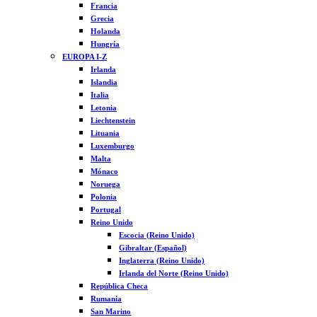
Francia
Grecia
Holanda
Hungría
EUROPA I-Z
Irlanda
Islandia
Italia
Letonia
Liechtenstein
Lituania
Luxemburgo
Malta
Mónaco
Noruega
Polonia
Portugal
Reino Unido
Escocia (Reino Unido)
Gibraltar (Español)
Inglaterra (Reino Unido)
Irlanda del Norte (Reino Unido)
República Checa
Rumanía
San Marino