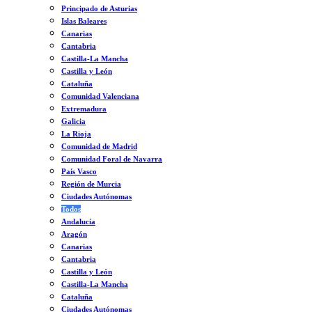
Principado de Asturias
Islas Baleares
Canarias
Cantabria
Castilla-La Mancha
Castilla y León
Cataluña
Comunidad Valenciana
Extremadura
Galicia
La Rioja
Comunidad de Madrid
Comunidad Foral de Navarra
País Vasco
Región de Murcia
Ciudades Autónomas
Todos
Andalucía
Aragón
Canarias
Cantabria
Castilla y León
Castilla-La Mancha
Cataluña
Ciudades Autónomas