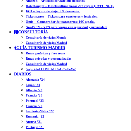
Amazon – Artículos de viaje que necesitas.
HotelTonight – Hoteles última hora: 20€ regalo (DVECINO1).
IATI – Seguro de viaje: 5% descuento.
Ticketmaster – Tickets para conciertos y festivales.
Omio – Comparador de transportes: 10€ regalo.
NordVPN – VPN para viajar con seguridad y privacidad.
CONSULTORÍA
Consultoría de viajes Mundo
Consultoría de viajes Madrid
GUÍA TURISMO MADRID
Rutas genéricas y free tours
Rutas privadas y personalizadas
Consultoría de viajes Madrid
Seguridad COVID-19 SARS-CoV-2
DIARIOS
Alemania ’24
Japón ’24
Albania ’23
Francia ’23
Portugal ’23
Francia ’22
Jordania-Malta ’22
Rumanía ’22
Austria ’21
Portugal ’21