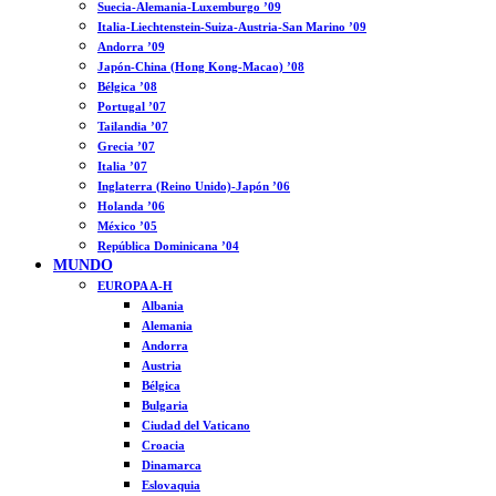
Suecia-Alemania-Luxemburgo ’09
Italia-Liechtenstein-Suiza-Austria-San Marino ’09
Andorra ’09
Japón-China (Hong Kong-Macao) ’08
Bélgica ’08
Portugal ’07
Tailandia ’07
Grecia ’07
Italia ’07
Inglaterra (Reino Unido)-Japón ’06
Holanda ’06
México ’05
República Dominicana ’04
MUNDO
EUROPA A-H
Albania
Alemania
Andorra
Austria
Bélgica
Bulgaria
Ciudad del Vaticano
Croacia
Dinamarca
Eslovaquia