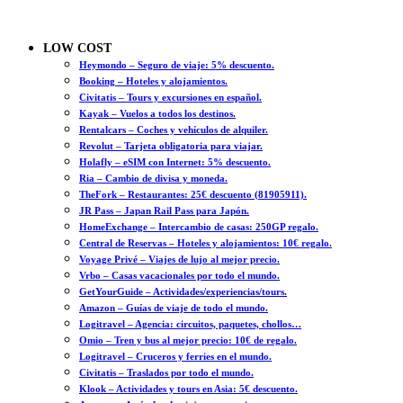
LOW COST
Heymondo – Seguro de viaje: 5% descuento.
Booking – Hoteles y alojamientos.
Civitatis – Tours y excursiones en español.
Kayak – Vuelos a todos los destinos.
Rentalcars – Coches y vehículos de alquiler.
Revolut – Tarjeta obligatoria para viajar.
Holafly – eSIM con Internet: 5% descuento.
Ria – Cambio de divisa y moneda.
TheFork – Restaurantes: 25€ descuento (81905911).
JR Pass – Japan Rail Pass para Japón.
HomeExchange – Intercambio de casas: 250GP regalo.
Central de Reservas – Hoteles y alojamientos: 10€ regalo.
Voyage Privé – Viajes de lujo al mejor precio.
Vrbo – Casas vacacionales por todo el mundo.
GetYourGuide – Actividades/experiencias/tours.
Amazon – Guías de viaje de todo el mundo.
Logitravel – Agencia: circuitos, paquetes, chollos…
Omio – Tren y bus al mejor precio: 10€ de regalo.
Logitravel – Cruceros y ferries en el mundo.
Civitatis – Traslados por todo el mundo.
Klook – Actividades y tours en Asia: 5€ descuento.