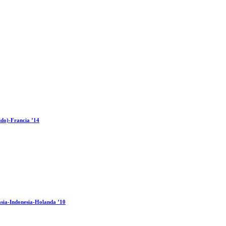
ido)-Francia ’14
sia-Indonesia-Holanda ’10