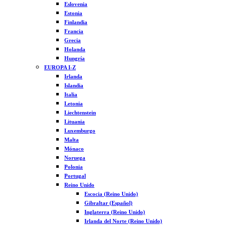
Eslovenia
Estonia
Finlandia
Francia
Grecia
Holanda
Hungría
EUROPA I-Z
Irlanda
Islandia
Italia
Letonia
Liechtenstein
Lituania
Luxemburgo
Malta
Mónaco
Noruega
Polonia
Portugal
Reino Unido
Escocia (Reino Unido)
Gibraltar (Español)
Inglaterra (Reino Unido)
Irlanda del Norte (Reino Unido)