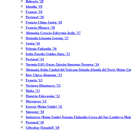
Bulgaria ’20
Islandia ’19
Francia ’19
Portugal ’18
Francia-China-Japón ’18
Francia-Mónaco ’18
Alemania-Croacia-Eslovenia-Italia ’17
Holanda-Lituania-Letonia ’17
Japón ’16
Polonia-Finlandia ’16
Italia-Estados Unidos-Suiza ’15
Portugal ’14
Turquía-EAU-Qatar-Taiwán-Singapur-Noruega ’14
Alemania-Italia-Ciudad del Vaticano-Irlanda-Irlanda del Norte (Reino Un
Rep. Checa-Alemania ’13
Francia ’13
Noruega-Dinamarca ’13
Malta ’13
Hungría-Eslovaquia ’12
Marruecos ’12
Escocia (Reino Unido) ’11
Singapur ’10
Inglaterra (Reino Unido)-Estonia-Finlandia-Corea del Sur-Camboya-Mala
Portugal ’10
Gibraltar (Español) ’10