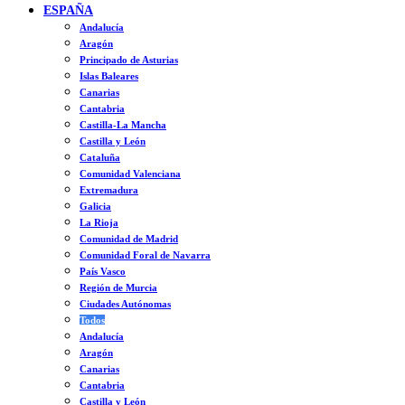
ESPAÑA
Andalucía
Aragón
Principado de Asturias
Islas Baleares
Canarias
Cantabria
Castilla-La Mancha
Castilla y León
Cataluña
Comunidad Valenciana
Extremadura
Galicia
La Rioja
Comunidad de Madrid
Comunidad Foral de Navarra
País Vasco
Región de Murcia
Ciudades Autónomas
Todos
Andalucía
Aragón
Canarias
Cantabria
Castilla y León