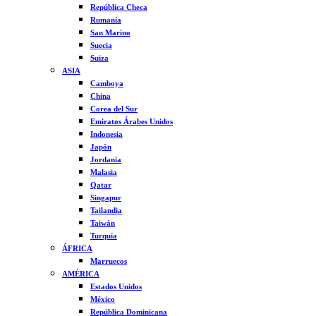
República Checa
Rumanía
San Marino
Suecia
Suiza
ASIA
Camboya
China
Corea del Sur
Emiratos Árabes Unidos
Indonesia
Japón
Jordania
Malasia
Qatar
Singapur
Tailandia
Taiwán
Turquía
ÁFRICA
Marruecos
AMÉRICA
Estados Unidos
México
República Dominicana