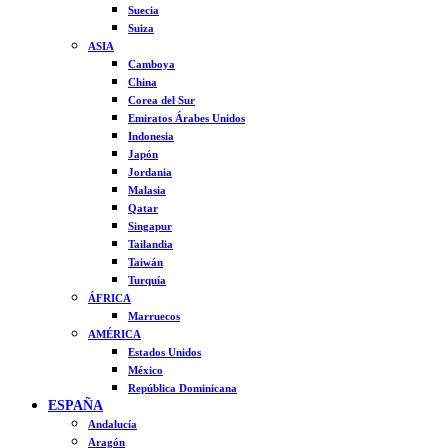
Suecia
Suiza
ASIA
Camboya
China
Corea del Sur
Emiratos Árabes Unidos
Indonesia
Japón
Jordania
Malasia
Qatar
Singapur
Tailandia
Taiwán
Turquía
ÁFRICA
Marruecos
AMÉRICA
Estados Unidos
México
República Dominicana
ESPAÑA
Andalucía
Aragón