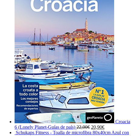
Croacia
El
El
6 (Lonely Planet-Guías de país)
22,00
€
20,90
€
precio
precio
Schukaps Fitness - Toalla de microfibra 80x40cm Azul con