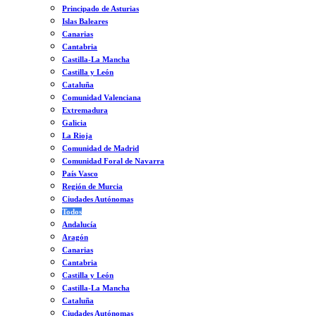
Principado de Asturias
Islas Baleares
Canarias
Cantabria
Castilla-La Mancha
Castilla y León
Cataluña
Comunidad Valenciana
Extremadura
Galicia
La Rioja
Comunidad de Madrid
Comunidad Foral de Navarra
País Vasco
Región de Murcia
Ciudades Autónomas
Todos
Andalucía
Aragón
Canarias
Cantabria
Castilla y León
Castilla-La Mancha
Cataluña
Ciudades Autónomas