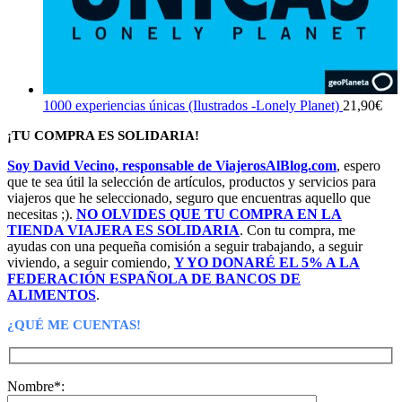
1000 experiencias únicas (Ilustrados -Lonely Planet)
21,90
€
¡TU COMPRA ES SOLIDARIA!
Soy David Vecino, responsable de ViajerosAlBlog.com
, espero
que te sea útil la selección de artículos, productos y servicios para
viajeros que he seleccionado, seguro que encuentras aquello que
necesitas ;).
NO OLVIDES QUE TU COMPRA EN LA
TIENDA VIAJERA ES SOLIDARIA
. Con tu compra, me
ayudas con una pequeña comisión a seguir trabajando, a seguir
viviendo, a seguir comiendo,
Y YO DONARÉ EL 5% A LA
FEDERACIÓN ESPAÑOLA DE BANCOS DE
ALIMENTOS
.
¿QUÉ ME CUENTAS!
Nombre*: