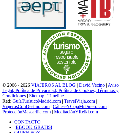
© 2006 - 2026
VIAJEROS AL BLOG
|
David Vecino
|
Aviso
Legal, Política de Privacidad, Política de Cookies, Términos y
Condiciones
|
Sitemap
|
Timeline
Red:
GuíaTurísticoMadrid.com
|
TravelViaja.com
|
ViajerosConDestino.com
|
CálleseYCojaMiDinero.com
|
ProtecciónMascarilla.com
|
MeditaciónYReiki.com
CONTACTO
¡EBOOK GRATIS!
QUIÉN SOY