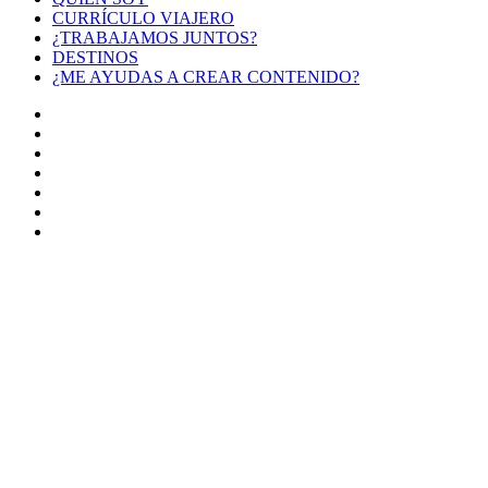
CURRÍCULO VIAJERO
¿TRABAJAMOS JUNTOS?
DESTINOS
¿ME AYUDAS A CREAR CONTENIDO?
Facebook
X
LinkedIn
YouTube
Instagram
TikTok
Buy
Me
Botón
a
volver
Coffee
arriba