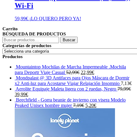
Wi-Fi
59,99
€
¡LO QUIERO PERO YA!
Carrito
BÚSQUEDA DE PRODUCTOS
Buscar
Buscar
por:
Categorías de productos
Productos
Mountaintop Mochilas de Marcha Impermeable .Mochila
El
El
para Deportr Viaje Casual
52,99
€
22,99
€
precio
precio
Mondpalast @ 3D Antifaces para Ojos Máscara de Dormir
original
actual
x2 Anti-luz para Acostarse Viajar Relajación Insomnio
7,13
€
era:
es:
Aerolite Equipaje Maleta ligera con 2 ruedas, Negro
79,99
€
El
El
52,99€.
22,99€.
39,99
€
precio
precio
Beechfield - Gorra beanie de invierno con visera Modelo
original
actual
El
El
Peaked Unisex hombre mujer
7,19
€
5,20
€
era:
es:
precio
precio
79,99€.
39,99€.
original
actual
era:
es:
7,19€.
5,20€.