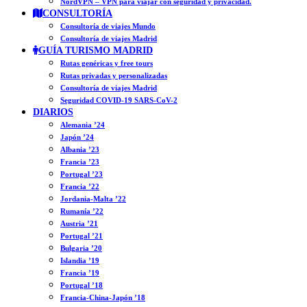
NordVPN – VPN para viajar con seguridad y privacidad.
CONSULTORÍA
Consultoría de viajes Mundo
Consultoría de viajes Madrid
GUÍA TURISMO MADRID
Rutas genéricas y free tours
Rutas privadas y personalizadas
Consultoría de viajes Madrid
Seguridad COVID-19 SARS-CoV-2
DIARIOS
Alemania ’24
Japón ’24
Albania ’23
Francia ’23
Portugal ’23
Francia ’22
Jordania-Malta ’22
Rumanía ’22
Austria ’21
Portugal ’21
Bulgaria ’20
Islandia ’19
Francia ’19
Portugal ’18
Francia-China-Japón ’18