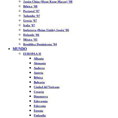
Japón-China (Hong Kong-Macao) ’08
Bélgica ’08
Portugal ’07
Tailandia ’07
Grecia ’07
Italia ’07
Inglaterra (Reino Unido)-Japón ’06
Holanda ’06
México ’05
República Dominicana ’04
MUNDO
EUROPA A-H
Albania
Alemania
Andorra
Austria
Bélgica
Bulgaria
Ciudad del Vaticano
Croacia
Dinamarca
Eslovaquia
Eslovenia
Estonia
Finlandia