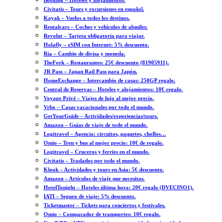
Booking – Hoteles y alojamientos.
Civitatis – Tours y excursiones en español.
Kayak – Vuelos a todos los destinos.
Rentalcars – Coches y vehículos de alquiler.
Revolut – Tarjeta obligatoria para viajar.
Holafly – eSIM con Internet: 5% descuento.
Ria – Cambio de divisa y moneda.
TheFork – Restaurantes: 25€ descuento (81905911).
JR Pass – Japan Rail Pass para Japón.
HomeExchange – Intercambio de casas: 250GP regalo.
Central de Reservas – Hoteles y alojamientos: 10€ regalo.
Voyage Privé – Viajes de lujo al mejor precio.
Vrbo – Casas vacacionales por todo el mundo.
GetYourGuide – Actividades/experiencias/tours.
Amazon – Guías de viaje de todo el mundo.
Logitravel – Agencia: circuitos, paquetes, chollos…
Omio – Tren y bus al mejor precio: 10€ de regalo.
Logitravel – Cruceros y ferries en el mundo.
Civitatis – Traslados por todo el mundo.
Klook – Actividades y tours en Asia: 5€ descuento.
Amazon – Artículos de viaje que necesitas.
HotelTonight – Hoteles última hora: 20€ regalo (DVECINO1).
IATI – Seguro de viaje: 5% descuento.
Ticketmaster – Tickets para conciertos y festivales.
Omio – Comparador de transportes: 10€ regalo.