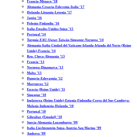
Francia-Mónaco ’18
Alemania-Croacia-Eslovenia-Italia ’17
Holanda-Lituania-Letonia ’17
Japón ’16
Polonia-Finlandia ’16
Italia-Estados Unidos-Suiza ’15
Portugal ’14
Turquía-EAU-Qatar-Taiwán-Singapur-Noruega ’14
Alemania-Italia-Ciudad del Vaticano-Irlanda-Irlanda del Norte (Reino
Unido)-Francia ’14
Rep. Checa-Alemania ’13
Francia ’13
Noruega-Dinamarca ’13
Malta ’13
Hungría-Eslovaquia ’12
Marruecos ’12
Escocia (Reino Unido) ’11
Singapur ’10
Inglaterra (Reino Unido)-Estonia-Finlandia-Corea del Sur-Camboya-
Malasia-Indonesia-Holanda ’10
Portugal ’10
Gibraltar (Español) ’10
Suecia-Alemania-Luxemburgo ’09
Italia-Liechtenstein-Suiza-Austria-San Marino ’09
Andorra ’09