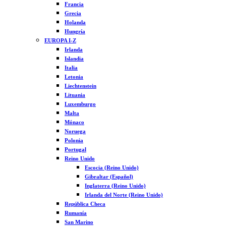
Francia
Grecia
Holanda
Hungría
EUROPA I-Z
Irlanda
Islandia
Italia
Letonia
Liechtenstein
Lituania
Luxemburgo
Malta
Mónaco
Noruega
Polonia
Portugal
Reino Unido
Escocia (Reino Unido)
Gibraltar (Español)
Inglaterra (Reino Unido)
Irlanda del Norte (Reino Unido)
República Checa
Rumanía
San Marino