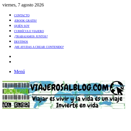
viernes, 7 agosto 2026
CONTACTO
¡EBOOK GRATIS!
QUIÉN SOY
CURRÍCULO VIAJERO
¿TRABAJAMOS JUNTOS?
DESTINOS
¿ME AYUDAS A CREAR CONTENIDO?
Artículo
al
Buscar
azar
Menú