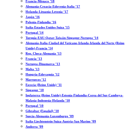
Francia-Mónaco ’18
Alemania-Croacia-Eslovenia-Italia ’17
Holanda-Lituania-Letonia ’17
Japón ’16
Polonia-Finlandia ’16
Italia-Estados Unidos-Suiza ’15
Portugal ’14
Turquía-EAU-Qatar-Taiwán-Singapur-Noruega ’14
Alemania-Italia-Ciudad del Vaticano-Irlanda-Irlanda del Norte (Reino
Unido)-Francia ’14
Rep. Checa-Alemania ’13
Francia ’13
Noruega-Dinamarca ’13
Malta ’13
Hungría-Eslovaquia ’12
Marruecos ’12
Escocia (Reino Unido) ’11
Singapur ’10
Inglaterra (Reino Unido)-Estonia-Finlandia-Corea del Sur-Camboya-
Malasia-Indonesia-Holanda ’10
Portugal ’10
Gibraltar (Español) ’10
Suecia-Alemania-Luxemburgo ’09
Italia-Liechtenstein-Suiza-Austria-San Marino ’09
Andorra ’09