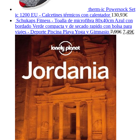
therm-ic Powersock Set
ic 1200 EU - Calcetines térmicos con calentador
130,93
€
Schukaps Fitness - Toalla de microfibra 80x40cm Azul con
bordado Verde compacta y de secado rapido con bolsa para
El
El
viajes - Deporte Piscina Playa Yoga y Gimnasio
7,99
€
7,49
€
precio
pre
original
act
era:
es:
7,99€.
7,4