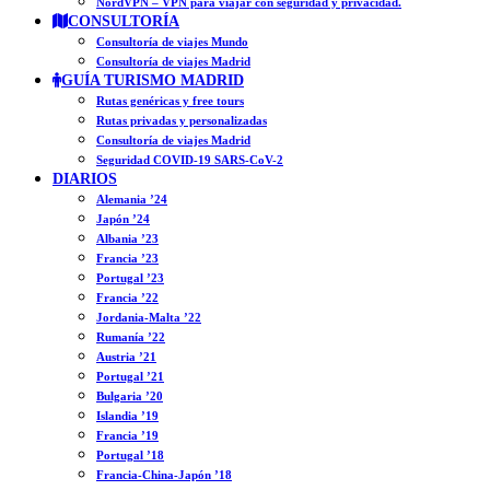
NordVPN – VPN para viajar con seguridad y privacidad.
CONSULTORÍA
Consultoría de viajes Mundo
Consultoría de viajes Madrid
GUÍA TURISMO MADRID
Rutas genéricas y free tours
Rutas privadas y personalizadas
Consultoría de viajes Madrid
Seguridad COVID-19 SARS-CoV-2
DIARIOS
Alemania ’24
Japón ’24
Albania ’23
Francia ’23
Portugal ’23
Francia ’22
Jordania-Malta ’22
Rumanía ’22
Austria ’21
Portugal ’21
Bulgaria ’20
Islandia ’19
Francia ’19
Portugal ’18
Francia-China-Japón ’18