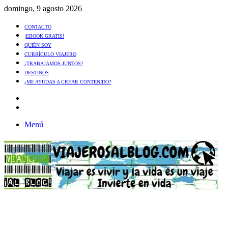
domingo, 9 agosto 2026
CONTACTO
¡EBOOK GRATIS!
QUIÉN SOY
CURRÍCULO VIAJERO
¿TRABAJAMOS JUNTOS?
DESTINOS
¿ME AYUDAS A CREAR CONTENIDO?
Artículo
al
Buscar
azar
Menú