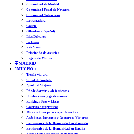
Comunidad de Madrid
Comunidad Foral de Navarra
Comunidad Valenciana
Extremadura
Galicia
Gibraltar (Español)
Islas Baleares
La Rioja
País Vasco
Principado de Asturias
Región de Murcia
MADRID
MUCHO +
Tienda viajera
Canal de Youtube
Ayuda al Viajero
Dónde dormir y alojamientos
Dónde comer y gastronomía
Rankings Tops y Listas
Galerías Fotográficas
Mis canciones para viajar favoritas
Anécdotas, Instantes y Recuerdos Viajeros
Patrimonios de la Humanidad en el mundo
Patrimonios de la Humanidad en España
Visitar todas las capitales de España