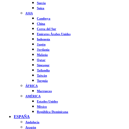
Suecia
Suiza
ASIA
Camboya
China
Corea del Sur
Emiratos Árabes Unidos
Indonesia
Japón
Jordania
Malasia
Qatar
Singapur
Tailandia
Taiwán
Turquía
ÁFRICA
Marruecos
AMÉRICA
Estados Unidos
México
República Dominicana
ESPAÑA
Andalucía
Aragón