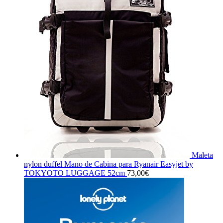
Maleta
nylon duffel Mano de Cabina para Ryanair Easyjet by
TOKYOTO LUGGAGE 52cm
73,00
€