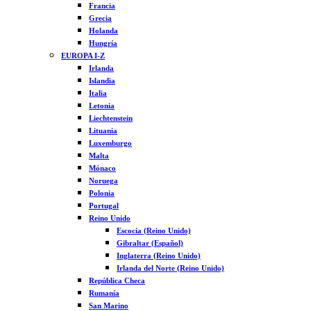
Francia
Grecia
Holanda
Hungría
EUROPA I-Z
Irlanda
Islandia
Italia
Letonia
Liechtenstein
Lituania
Luxemburgo
Malta
Mónaco
Noruega
Polonia
Portugal
Reino Unido
Escocia (Reino Unido)
Gibraltar (Español)
Inglaterra (Reino Unido)
Irlanda del Norte (Reino Unido)
República Checa
Rumanía
San Marino