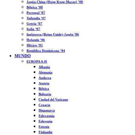
Japón-China (Hong Kong-Macao) ’08
Bélgica ’08
Portugal ’07
Tailandia ’07
Grecia ’07
Italia ’07
Inglaterra (Reino Unido)-Japón ’06
Holanda ’06
México ’05
República Dominicana ’04
MUNDO
EUROPA A-H
Albania
Alemania
Andorra
Austria
Bélgica
Bulgaria
Ciudad del Vaticano
Croacia
Dinamarca
Eslovaquia
Eslovenia
Estonia
Finlandia