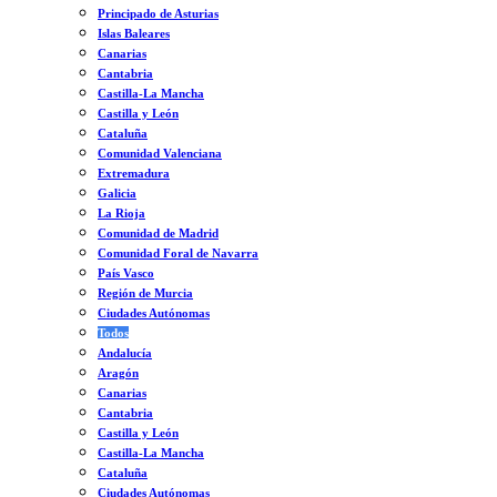
Principado de Asturias
Islas Baleares
Canarias
Cantabria
Castilla-La Mancha
Castilla y León
Cataluña
Comunidad Valenciana
Extremadura
Galicia
La Rioja
Comunidad de Madrid
Comunidad Foral de Navarra
País Vasco
Región de Murcia
Ciudades Autónomas
Todos
Andalucía
Aragón
Canarias
Cantabria
Castilla y León
Castilla-La Mancha
Cataluña
Ciudades Autónomas