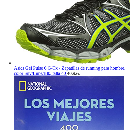
Asics Gel Pulse 6 G-Tx - Zapatillas de running para hombre,
color Silv/Lime/Blk, talla 40
40,92
€