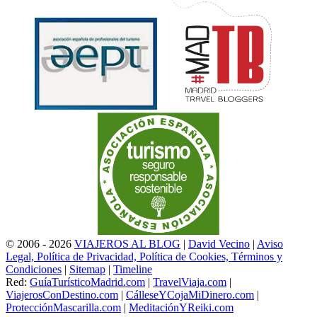
© 2006 - 2026
VIAJEROS AL BLOG
|
David Vecino
|
Aviso
Legal, Política de Privacidad, Política de Cookies, Términos y
Condiciones
|
Sitemap
|
Timeline
Red:
GuíaTurísticoMadrid.com
|
TravelViaja.com
|
ViajerosConDestino.com
|
CálleseYCojaMiDinero.com
|
ProtecciónMascarilla.com
|
MeditaciónYReiki.com