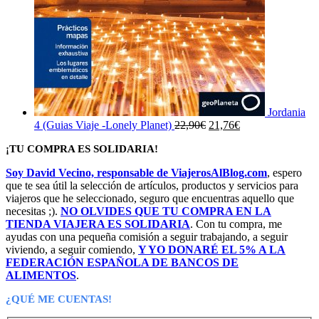
Jordania
El
El
4 (Guias Viaje -Lonely Planet)
22,90
€
21,76
€
precio
precio
¡TU COMPRA ES SOLIDARIA!
original
actual
era:
es:
Soy David Vecino, responsable de ViajerosAlBlog.com
, espero
22,90€.
21,76€.
que te sea útil la selección de artículos, productos y servicios para
viajeros que he seleccionado, seguro que encuentras aquello que
necesitas ;).
NO OLVIDES QUE TU COMPRA EN LA
TIENDA VIAJERA ES SOLIDARIA
. Con tu compra, me
ayudas con una pequeña comisión a seguir trabajando, a seguir
viviendo, a seguir comiendo,
Y YO DONARÉ EL 5% A LA
FEDERACIÓN ESPAÑOLA DE BANCOS DE
ALIMENTOS
.
¿QUÉ ME CUENTAS!