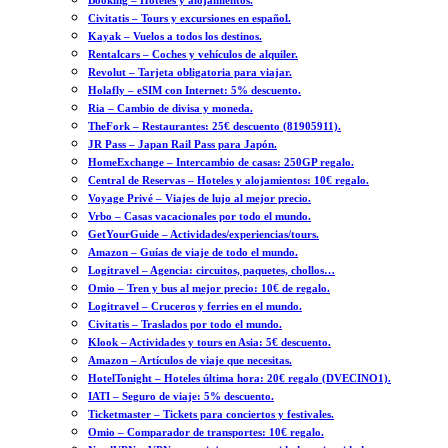
Booking – Hoteles y alojamientos.
Civitatis – Tours y excursiones en español.
Kayak – Vuelos a todos los destinos.
Rentalcars – Coches y vehículos de alquiler.
Revolut – Tarjeta obligatoria para viajar.
Holafly – eSIM con Internet: 5% descuento.
Ria – Cambio de divisa y moneda.
TheFork – Restaurantes: 25€ descuento (81905911).
JR Pass – Japan Rail Pass para Japón.
HomeExchange – Intercambio de casas: 250GP regalo.
Central de Reservas – Hoteles y alojamientos: 10€ regalo.
Voyage Privé – Viajes de lujo al mejor precio.
Vrbo – Casas vacacionales por todo el mundo.
GetYourGuide – Actividades/experiencias/tours.
Amazon – Guías de viaje de todo el mundo.
Logitravel – Agencia: circuitos, paquetes, chollos…
Omio – Tren y bus al mejor precio: 10€ de regalo.
Logitravel – Cruceros y ferries en el mundo.
Civitatis – Traslados por todo el mundo.
Klook – Actividades y tours en Asia: 5€ descuento.
Amazon – Artículos de viaje que necesitas.
HotelTonight – Hoteles última hora: 20€ regalo (DVECINO1).
IATI – Seguro de viaje: 5% descuento.
Ticketmaster – Tickets para conciertos y festivales.
Omio – Comparador de transportes: 10€ regalo.