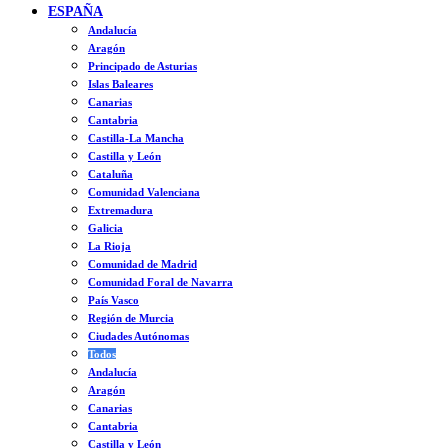
ESPAÑA
Andalucía
Aragón
Principado de Asturias
Islas Baleares
Canarias
Cantabria
Castilla-La Mancha
Castilla y León
Cataluña
Comunidad Valenciana
Extremadura
Galicia
La Rioja
Comunidad de Madrid
Comunidad Foral de Navarra
País Vasco
Región de Murcia
Ciudades Autónomas
Todos
Andalucía
Aragón
Canarias
Cantabria
Castilla y León