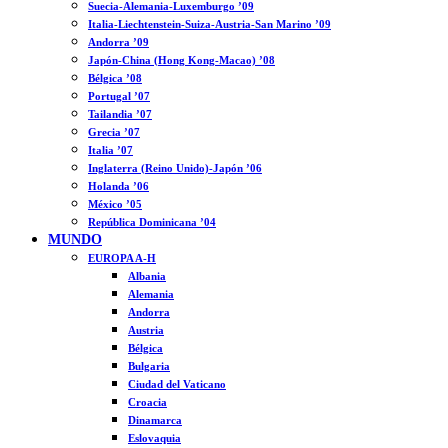
Suecia-Alemania-Luxemburgo ’09
Italia-Liechtenstein-Suiza-Austria-San Marino ’09
Andorra ’09
Japón-China (Hong Kong-Macao) ’08
Bélgica ’08
Portugal ’07
Tailandia ’07
Grecia ’07
Italia ’07
Inglaterra (Reino Unido)-Japón ’06
Holanda ’06
México ’05
República Dominicana ’04
MUNDO
EUROPA A-H
Albania
Alemania
Andorra
Austria
Bélgica
Bulgaria
Ciudad del Vaticano
Croacia
Dinamarca
Eslovaquia