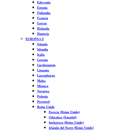
Eslovenia
Estonia
Finlandia
Francia
Grecia
Holanda
Hungría
EUROPA I-Z
Irlanda
Islandia
Italia
Letonia
Liechtenstein
Lituania
Luxemburgo
Malta
Mónaco
Noruega
Polonia
Portugal
Reino Unido
Escocia (Reino Unido)
Gibraltar (Español)
Inglaterra (Reino Unido)
Irlanda del Norte (Reino Unido)