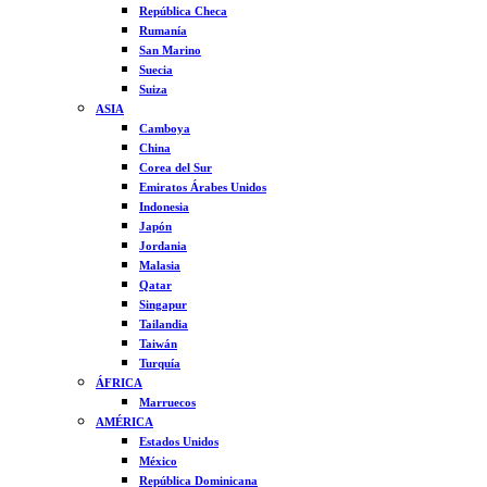
República Checa
Rumanía
San Marino
Suecia
Suiza
ASIA
Camboya
China
Corea del Sur
Emiratos Árabes Unidos
Indonesia
Japón
Jordania
Malasia
Qatar
Singapur
Tailandia
Taiwán
Turquía
ÁFRICA
Marruecos
AMÉRICA
Estados Unidos
México
República Dominicana