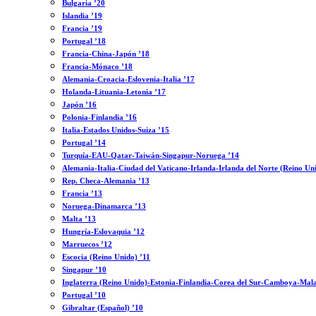
Bulgaria ’20
Islandia ’19
Francia ’19
Portugal ’18
Francia-China-Japón ’18
Francia-Mónaco ’18
Alemania-Croacia-Eslovenia-Italia ’17
Holanda-Lituania-Letonia ’17
Japón ’16
Polonia-Finlandia ’16
Italia-Estados Unidos-Suiza ’15
Portugal ’14
Turquía-EAU-Qatar-Taiwán-Singapur-Noruega ’14
Alemania-Italia-Ciudad del Vaticano-Irlanda-Irlanda del Norte (Reino Un
Rep. Checa-Alemania ’13
Francia ’13
Noruega-Dinamarca ’13
Malta ’13
Hungría-Eslovaquia ’12
Marruecos ’12
Escocia (Reino Unido) ’11
Singapur ’10
Inglaterra (Reino Unido)-Estonia-Finlandia-Corea del Sur-Camboya-Mala
Portugal ’10
Gibraltar (Español) ’10