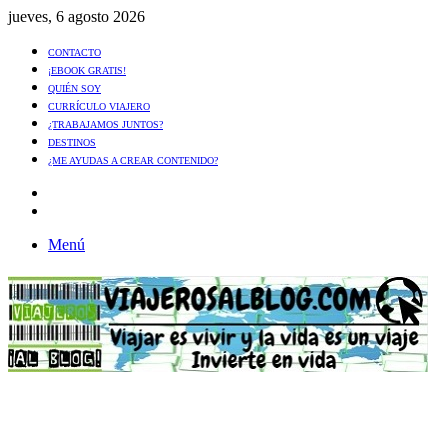
jueves, 6 agosto 2026
CONTACTO
¡EBOOK GRATIS!
QUIÉN SOY
CURRÍCULO VIAJERO
¿TRABAJAMOS JUNTOS?
DESTINOS
¿ME AYUDAS A CREAR CONTENIDO?
Artículo
al
Buscar
azar
Menú