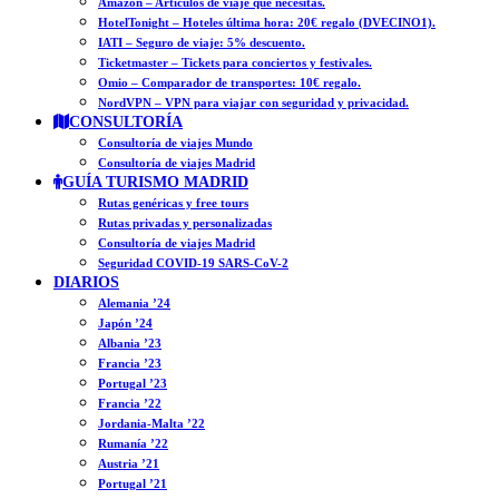
Amazon – Artículos de viaje que necesitas.
HotelTonight – Hoteles última hora: 20€ regalo (DVECINO1).
IATI – Seguro de viaje: 5% descuento.
Ticketmaster – Tickets para conciertos y festivales.
Omio – Comparador de transportes: 10€ regalo.
NordVPN – VPN para viajar con seguridad y privacidad.
CONSULTORÍA
Consultoría de viajes Mundo
Consultoría de viajes Madrid
GUÍA TURISMO MADRID
Rutas genéricas y free tours
Rutas privadas y personalizadas
Consultoría de viajes Madrid
Seguridad COVID-19 SARS-CoV-2
DIARIOS
Alemania ’24
Japón ’24
Albania ’23
Francia ’23
Portugal ’23
Francia ’22
Jordania-Malta ’22
Rumanía ’22
Austria ’21
Portugal ’21