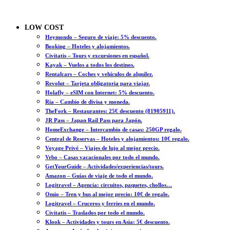
LOW COST
Heymondo – Seguro de viaje: 5% descuento.
Booking – Hoteles y alojamientos.
Civitatis – Tours y excursiones en español.
Kayak – Vuelos a todos los destinos.
Rentalcars – Coches y vehículos de alquiler.
Revolut – Tarjeta obligatoria para viajar.
Holafly – eSIM con Internet: 5% descuento.
Ria – Cambio de divisa y moneda.
TheFork – Restaurantes: 25€ descuento (81905911).
JR Pass – Japan Rail Pass para Japón.
HomeExchange – Intercambio de casas: 250GP regalo.
Central de Reservas – Hoteles y alojamientos: 10€ regalo.
Voyage Privé – Viajes de lujo al mejor precio.
Vrbo – Casas vacacionales por todo el mundo.
GetYourGuide – Actividades/experiencias/tours.
Amazon – Guías de viaje de todo el mundo.
Logitravel – Agencia: circuitos, paquetes, chollos…
Omio – Tren y bus al mejor precio: 10€ de regalo.
Logitravel – Cruceros y ferries en el mundo.
Civitatis – Traslados por todo el mundo.
Klook – Actividades y tours en Asia: 5€ descuento.