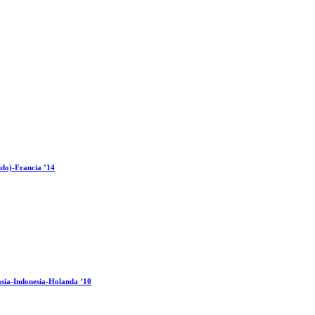
ido)-Francia ’14
sia-Indonesia-Holanda ’10