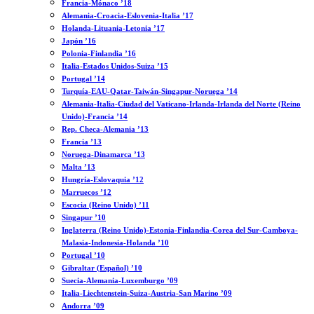
Francia-Mónaco ’18
Alemania-Croacia-Eslovenia-Italia ’17
Holanda-Lituania-Letonia ’17
Japón ’16
Polonia-Finlandia ’16
Italia-Estados Unidos-Suiza ’15
Portugal ’14
Turquía-EAU-Qatar-Taiwán-Singapur-Noruega ’14
Alemania-Italia-Ciudad del Vaticano-Irlanda-Irlanda del Norte (Reino
Unido)-Francia ’14
Rep. Checa-Alemania ’13
Francia ’13
Noruega-Dinamarca ’13
Malta ’13
Hungría-Eslovaquia ’12
Marruecos ’12
Escocia (Reino Unido) ’11
Singapur ’10
Inglaterra (Reino Unido)-Estonia-Finlandia-Corea del Sur-Camboya-
Malasia-Indonesia-Holanda ’10
Portugal ’10
Gibraltar (Español) ’10
Suecia-Alemania-Luxemburgo ’09
Italia-Liechtenstein-Suiza-Austria-San Marino ’09
Andorra ’09