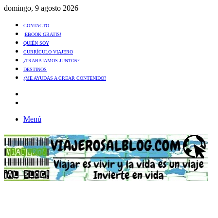
domingo, 9 agosto 2026
CONTACTO
¡EBOOK GRATIS!
QUIÉN SOY
CURRÍCULO VIAJERO
¿TRABAJAMOS JUNTOS?
DESTINOS
¿ME AYUDAS A CREAR CONTENIDO?
Artículo
al
Buscar
azar
Menú