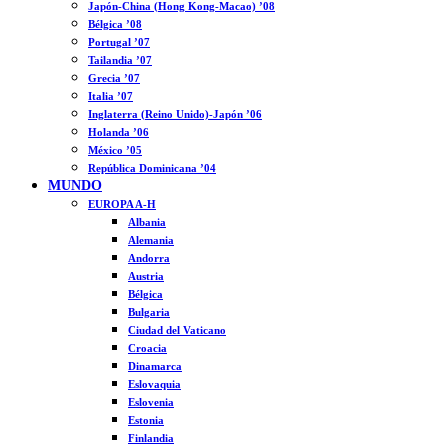
Japón-China (Hong Kong-Macao) ’08
Bélgica ’08
Portugal ’07
Tailandia ’07
Grecia ’07
Italia ’07
Inglaterra (Reino Unido)-Japón ’06
Holanda ’06
México ’05
República Dominicana ’04
MUNDO
EUROPA A-H
Albania
Alemania
Andorra
Austria
Bélgica
Bulgaria
Ciudad del Vaticano
Croacia
Dinamarca
Eslovaquia
Eslovenia
Estonia
Finlandia