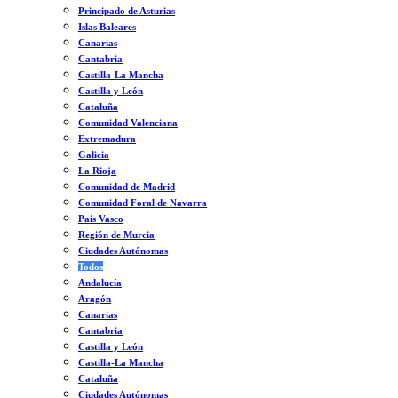
Principado de Asturias
Islas Baleares
Canarias
Cantabria
Castilla-La Mancha
Castilla y León
Cataluña
Comunidad Valenciana
Extremadura
Galicia
La Rioja
Comunidad de Madrid
Comunidad Foral de Navarra
País Vasco
Región de Murcia
Ciudades Autónomas
Todos
Andalucía
Aragón
Canarias
Cantabria
Castilla y León
Castilla-La Mancha
Cataluña
Ciudades Autónomas