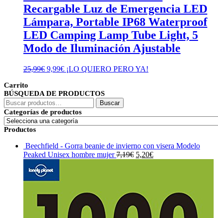
Recargable Luz de Emergencia LED
Lámpara, Portable IP68 Waterproof
LED Camping Lamp Tube Light, 5
Modo de Iluminación Ajustable
El
El
25,99
€
9,99
€
¡LO QUIERO PERO YA!
precio
precio
Carrito
original
actual
BÚSQUEDA DE PRODUCTOS
era:
es:
Buscar
25,99€.
9,99€.
Buscar
por:
Categorías de productos
Productos
Beechfield - Gorra beanie de invierno con visera Modelo
El
El
Peaked Unisex hombre mujer
7,19
€
5,20
€
precio
precio
original
actual
era:
es:
7,19€.
5,20€.