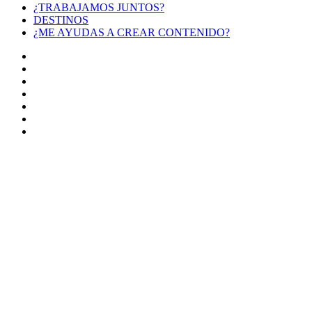
¿TRABAJAMOS JUNTOS?
DESTINOS
¿ME AYUDAS A CREAR CONTENIDO?
Facebook
X
LinkedIn
YouTube
Instagram
TikTok
Buy
Me
Botón
a
volver
Coffee
arriba