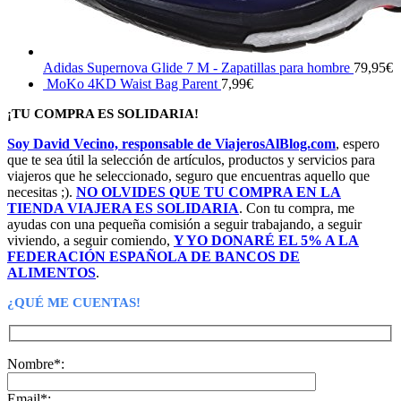
Adidas Supernova Glide 7 M - Zapatillas para hombre
79,95
€
MoKo 4KD Waist Bag Parent
7,99
€
¡TU COMPRA ES SOLIDARIA!
Soy David Vecino, responsable de ViajerosAlBlog.com
, espero
que te sea útil la selección de artículos, productos y servicios para
viajeros que he seleccionado, seguro que encuentras aquello que
necesitas ;).
NO OLVIDES QUE TU COMPRA EN LA
TIENDA VIAJERA ES SOLIDARIA
. Con tu compra, me
ayudas con una pequeña comisión a seguir trabajando, a seguir
viviendo, a seguir comiendo,
Y YO DONARÉ EL 5% A LA
FEDERACIÓN ESPAÑOLA DE BANCOS DE
ALIMENTOS
.
¿QUÉ ME CUENTAS!
Nombre*:
Email*: