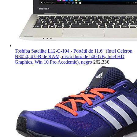
Toshiba Satellite L12-C-104 - Portátil de 11.6" (Intel Celeron
N3050, 4 GB de RAM, disco duro de 500 GB, Intel HD
Graphics, Win 10 Pro Acedemic), negro
262,33
€