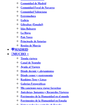
Comunidad de Madrid
Comunidad Foral de Navarra
Comunidad Valenciana
Extremadura
Galicia
Gibraltar (Español)
Islas Baleares
La Rioja
País Vasco
Principado de Asturias
Región de Murcia
MADRID
MUCHO +
Tienda viajera
Canal de Youtube
Ayuda al Viajero
Dónde dormir y alojamientos
Dónde comer y gastronomía
Rankings Tops y Listas
Galerías Fotográficas
Mis canciones para viajar favoritas
Anécdotas, Instantes y Recuerdos Viajeros
Patrimonios de la Humanidad en el mundo
Patrimonios de la Humanidad en España
Visitar todas las capitales de España