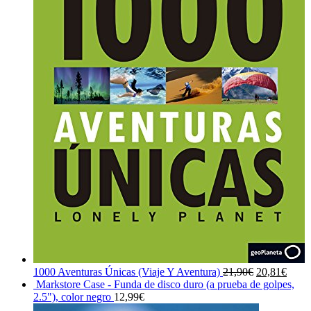
El
El
1000 Aventuras Únicas (Viaje Y Aventura)
21,90
€
20,81
€
precio
preci
Markstore Case - Funda de disco duro (a prueba de golpes,
original
actua
2.5"), color negro
12,99
€
era:
es: