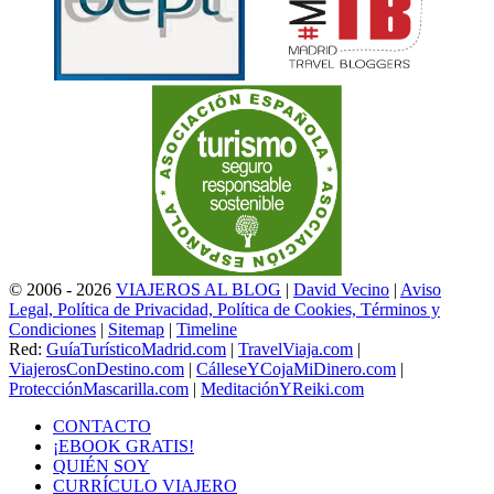
© 2006 - 2026
VIAJEROS AL BLOG
|
David Vecino
|
Aviso
Legal, Política de Privacidad, Política de Cookies, Términos y
Condiciones
|
Sitemap
|
Timeline
Red:
GuíaTurísticoMadrid.com
|
TravelViaja.com
|
ViajerosConDestino.com
|
CálleseYCojaMiDinero.com
|
ProtecciónMascarilla.com
|
MeditaciónYReiki.com
CONTACTO
¡EBOOK GRATIS!
QUIÉN SOY
CURRÍCULO VIAJERO