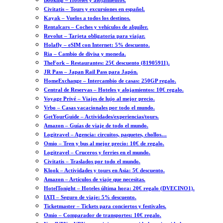
Booking – Hoteles y alojamientos.
Civitatis – Tours y excursiones en español.
Kayak – Vuelos a todos los destinos.
Rentalcars – Coches y vehículos de alquiler.
Revolut – Tarjeta obligatoria para viajar.
Holafly – eSIM con Internet: 5% descuento.
Ria – Cambio de divisa y moneda.
TheFork – Restaurantes: 25€ descuento (81905911).
JR Pass – Japan Rail Pass para Japón.
HomeExchange – Intercambio de casas: 250GP regalo.
Central de Reservas – Hoteles y alojamientos: 10€ regalo.
Voyage Privé – Viajes de lujo al mejor precio.
Vrbo – Casas vacacionales por todo el mundo.
GetYourGuide – Actividades/experiencias/tours.
Amazon – Guías de viaje de todo el mundo.
Logitravel – Agencia: circuitos, paquetes, chollos…
Omio – Tren y bus al mejor precio: 10€ de regalo.
Logitravel – Cruceros y ferries en el mundo.
Civitatis – Traslados por todo el mundo.
Klook – Actividades y tours en Asia: 5€ descuento.
Amazon – Artículos de viaje que necesitas.
HotelTonight – Hoteles última hora: 20€ regalo (DVECINO1).
IATI – Seguro de viaje: 5% descuento.
Ticketmaster – Tickets para conciertos y festivales.
Omio – Comparador de transportes: 10€ regalo.