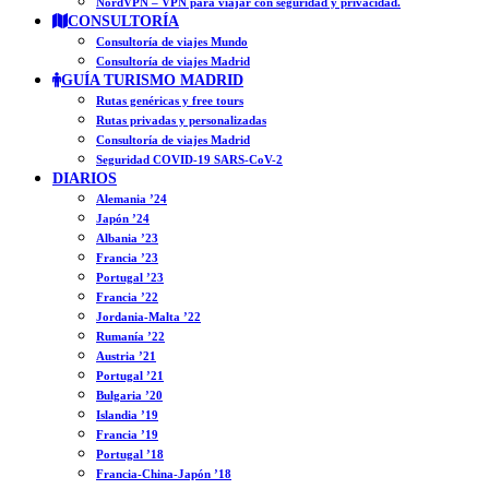
NordVPN – VPN para viajar con seguridad y privacidad.
CONSULTORÍA
Consultoría de viajes Mundo
Consultoría de viajes Madrid
GUÍA TURISMO MADRID
Rutas genéricas y free tours
Rutas privadas y personalizadas
Consultoría de viajes Madrid
Seguridad COVID-19 SARS-CoV-2
DIARIOS
Alemania ’24
Japón ’24
Albania ’23
Francia ’23
Portugal ’23
Francia ’22
Jordania-Malta ’22
Rumanía ’22
Austria ’21
Portugal ’21
Bulgaria ’20
Islandia ’19
Francia ’19
Portugal ’18
Francia-China-Japón ’18