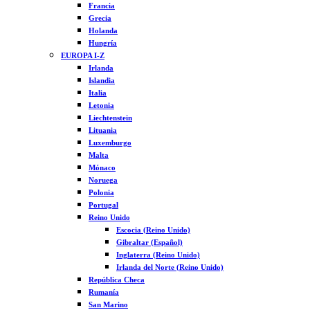
Francia
Grecia
Holanda
Hungría
EUROPA I-Z
Irlanda
Islandia
Italia
Letonia
Liechtenstein
Lituania
Luxemburgo
Malta
Mónaco
Noruega
Polonia
Portugal
Reino Unido
Escocia (Reino Unido)
Gibraltar (Español)
Inglaterra (Reino Unido)
Irlanda del Norte (Reino Unido)
República Checa
Rumanía
San Marino