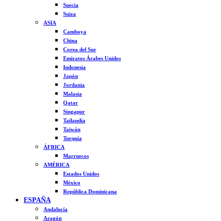
Suecia
Suiza
ASIA
Camboya
China
Corea del Sur
Emiratos Árabes Unidos
Indonesia
Japón
Jordania
Malasia
Qatar
Singapur
Tailandia
Taiwán
Turquía
ÁFRICA
Marruecos
AMÉRICA
Estados Unidos
México
República Dominicana
ESPAÑA
Andalucía
Aragón