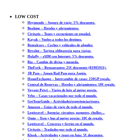
LOW COST
Heymondo – Seguro de viaje: 5% descuento.
Booking – Hoteles y alojamientos.
Civitatis – Tours y excursiones en español.
Kayak – Vuelos a todos los destinos.
Rentalcars – Coches y vehículos de alquiler.
Revolut – Tarjeta obligatoria para viajar.
Holafly – eSIM con Internet: 5% descuento.
Ria – Cambio de divisa y moneda.
TheFork – Restaurantes: 25€ descuento (81905911).
JR Pass – Japan Rail Pass para Japón.
HomeExchange – Intercambio de casas: 250GP regalo.
Central de Reservas – Hoteles y alojamientos: 10€ regalo.
Voyage Privé – Viajes de lujo al mejor precio.
Vrbo – Casas vacacionales por todo el mundo.
GetYourGuide – Actividades/experiencias/tours.
Amazon – Guías de viaje de todo el mundo.
Logitravel – Agencia: circuitos, paquetes, chollos…
Omio – Tren y bus al mejor precio: 10€ de regalo.
Logitravel – Cruceros y ferries en el mundo.
Civitatis – Traslados por todo el mundo.
Klook – Actividades y tours en Asia: 5€ descuento.