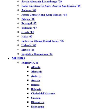
Suecia-Alemania-Luxemburgo ’09
Italia-Liechtenstein-Suiza-Austria-San Marino ’09
Andorra ’09
Japón-China (Hong Kong-Macao) ’08
Bélgica ’08
Portugal ’07
Tailandia ’07
Grecia ’07
Italia ’07
Inglaterra (Reino Unido)-Japón ’06
Holanda ’06
México ’05
República Dominicana ’04
MUNDO
EUROPA A-H
Albania
Alemania
Andorra
Austria
Bélgica
Bulgaria
Ciudad del Vaticano
Croacia
Dinamarca
Eslovaquia