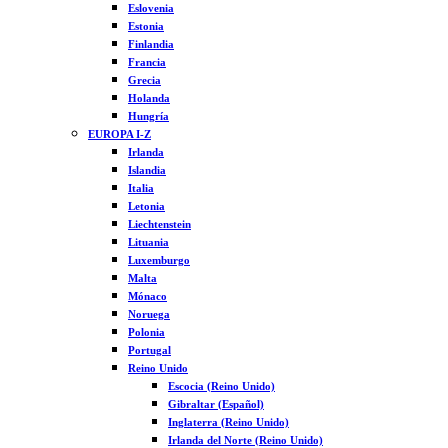
Eslovenia
Estonia
Finlandia
Francia
Grecia
Holanda
Hungría
EUROPA I-Z
Irlanda
Islandia
Italia
Letonia
Liechtenstein
Lituania
Luxemburgo
Malta
Mónaco
Noruega
Polonia
Portugal
Reino Unido
Escocia (Reino Unido)
Gibraltar (Español)
Inglaterra (Reino Unido)
Irlanda del Norte (Reino Unido)