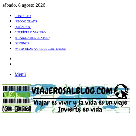
sábado, 8 agosto 2026
CONTACTO
¡EBOOK GRATIS!
QUIÉN SOY
CURRÍCULO VIAJERO
¿TRABAJAMOS JUNTOS?
DESTINOS
¿ME AYUDAS A CREAR CONTENIDO?
Artículo
al
Buscar
azar
Menú