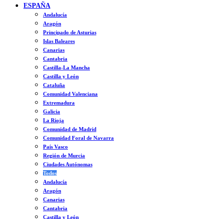
ESPAÑA
Andalucía
Aragón
Principado de Asturias
Islas Baleares
Canarias
Cantabria
Castilla-La Mancha
Castilla y León
Cataluña
Comunidad Valenciana
Extremadura
Galicia
La Rioja
Comunidad de Madrid
Comunidad Foral de Navarra
País Vasco
Región de Murcia
Ciudades Autónomas
Todos
Andalucía
Aragón
Canarias
Cantabria
Castilla y León