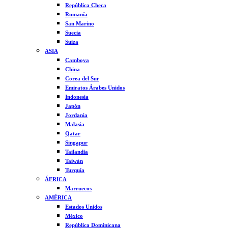
República Checa
Rumanía
San Marino
Suecia
Suiza
ASIA
Camboya
China
Corea del Sur
Emiratos Árabes Unidos
Indonesia
Japón
Jordania
Malasia
Qatar
Singapur
Tailandia
Taiwán
Turquía
ÁFRICA
Marruecos
AMÉRICA
Estados Unidos
México
República Dominicana