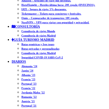
Amazon – Artículos de viaje que necesitas.
HotelTonight – Hoteles última hora: 20€ regalo (DVECINO1).
IATI – Seguro de viaje: 5% descuento.
Ticketmaster – Tickets para conciertos y festivales.
Omio – Comparador de transportes: 10€ regalo.
NordVPN – VPN para viajar con seguridad y privacidad.
CONSULTORÍA
Consultoría de viajes Mundo
Consultoría de viajes Madrid
GUÍA TURISMO MADRID
Rutas genéricas y free tours
Rutas privadas y personalizadas
Consultoría de viajes Madrid
Seguridad COVID-19 SARS-CoV-2
DIARIOS
Alemania ’24
Japón ’24
Albania ’23
Francia ’23
Portugal ’23
Francia ’22
Jordania-Malta ’22
Rumanía ’22
Austria ’21
Portugal ’21