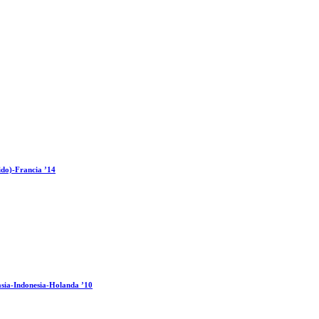
ido)-Francia ’14
sia-Indonesia-Holanda ’10