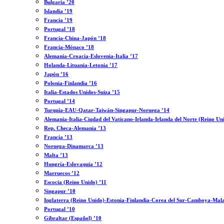
Bulgaria ’20
Islandia ’19
Francia ’19
Portugal ’18
Francia-China-Japón ’18
Francia-Mónaco ’18
Alemania-Croacia-Eslovenia-Italia ’17
Holanda-Lituania-Letonia ’17
Japón ’16
Polonia-Finlandia ’16
Italia-Estados Unidos-Suiza ’15
Portugal ’14
Turquía-EAU-Qatar-Taiwán-Singapur-Noruega ’14
Alemania-Italia-Ciudad del Vaticano-Irlanda-Irlanda del Norte (Reino Un
Rep. Checa-Alemania ’13
Francia ’13
Noruega-Dinamarca ’13
Malta ’13
Hungría-Eslovaquia ’12
Marruecos ’12
Escocia (Reino Unido) ’11
Singapur ’10
Inglaterra (Reino Unido)-Estonia-Finlandia-Corea del Sur-Camboya-Mala
Portugal ’10
Gibraltar (Español) ’10