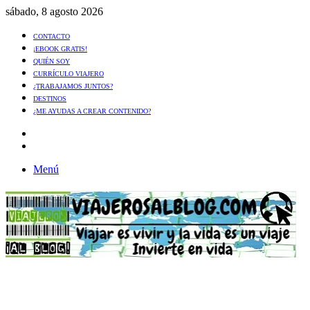
sábado, 8 agosto 2026
CONTACTO
¡EBOOK GRATIS!
QUIÉN SOY
CURRÍCULO VIAJERO
¿TRABAJAMOS JUNTOS?
DESTINOS
¿ME AYUDAS A CREAR CONTENIDO?
Artículo
al
Buscar
azar
Menú