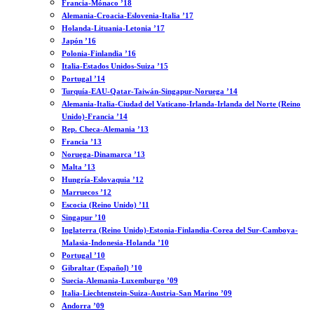
Francia-Mónaco ’18
Alemania-Croacia-Eslovenia-Italia ’17
Holanda-Lituania-Letonia ’17
Japón ’16
Polonia-Finlandia ’16
Italia-Estados Unidos-Suiza ’15
Portugal ’14
Turquía-EAU-Qatar-Taiwán-Singapur-Noruega ’14
Alemania-Italia-Ciudad del Vaticano-Irlanda-Irlanda del Norte (Reino
Unido)-Francia ’14
Rep. Checa-Alemania ’13
Francia ’13
Noruega-Dinamarca ’13
Malta ’13
Hungría-Eslovaquia ’12
Marruecos ’12
Escocia (Reino Unido) ’11
Singapur ’10
Inglaterra (Reino Unido)-Estonia-Finlandia-Corea del Sur-Camboya-
Malasia-Indonesia-Holanda ’10
Portugal ’10
Gibraltar (Español) ’10
Suecia-Alemania-Luxemburgo ’09
Italia-Liechtenstein-Suiza-Austria-San Marino ’09
Andorra ’09