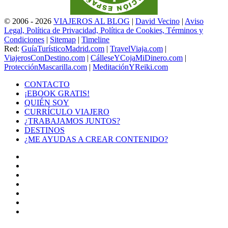
© 2006 - 2026
VIAJEROS AL BLOG
|
David Vecino
|
Aviso
Legal, Política de Privacidad, Política de Cookies, Términos y
Condiciones
|
Sitemap
|
Timeline
Red:
GuíaTurísticoMadrid.com
|
TravelViaja.com
|
ViajerosConDestino.com
|
CálleseYCojaMiDinero.com
|
ProtecciónMascarilla.com
|
MeditaciónYReiki.com
CONTACTO
¡EBOOK GRATIS!
QUIÉN SOY
CURRÍCULO VIAJERO
¿TRABAJAMOS JUNTOS?
DESTINOS
¿ME AYUDAS A CREAR CONTENIDO?
Facebook
X
LinkedIn
YouTube
Instagram
TikTok
Buy
Me