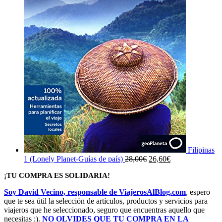
Filipinas
El
El
1 (Lonely Planet-Guías de país)
28,00
€
26,60
€
precio
precio
¡TU COMPRA ES SOLIDARIA!
original
actual
era:
es:
Soy David Vecino, responsable de ViajerosAlBlog.com
, espero
28,00€.
26,60€.
que te sea útil la selección de artículos, productos y servicios para
viajeros que he seleccionado, seguro que encuentras aquello que
necesitas ;).
NO OLVIDES QUE TU COMPRA EN LA