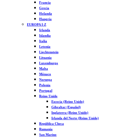
Francia
Grecia
Holanda
Hungría
EUROPA I-Z
Irlanda
Islandia
Italia
Letonia
Liechtenstein
Lituania
Luxemburgo
Malta
Mónaco
Noruega
Polonia
Portugal
Reino Unido
Escocia (Reino Unido)
Gibraltar (Español)
Inglaterra (Reino Unido)
Irlanda del Norte (Reino Unido)
República Checa
Rumanía
San Marino