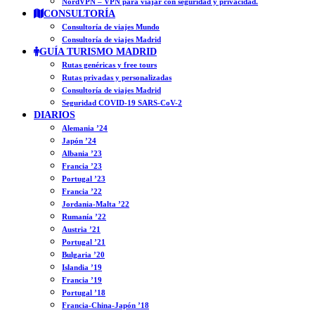
NordVPN – VPN para viajar con seguridad y privacidad.
CONSULTORÍA
Consultoría de viajes Mundo
Consultoría de viajes Madrid
GUÍA TURISMO MADRID
Rutas genéricas y free tours
Rutas privadas y personalizadas
Consultoría de viajes Madrid
Seguridad COVID-19 SARS-CoV-2
DIARIOS
Alemania ’24
Japón ’24
Albania ’23
Francia ’23
Portugal ’23
Francia ’22
Jordania-Malta ’22
Rumanía ’22
Austria ’21
Portugal ’21
Bulgaria ’20
Islandia ’19
Francia ’19
Portugal ’18
Francia-China-Japón ’18