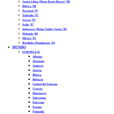
Japón-China (Hong Kong-Macao) ’08
Bélgica ’08
Portugal ’07
Tailandia ’07
Grecia ’07
Italia ’07
Inglaterra (Reino Unido)-Japón ’06
Holanda ’06
México ’05
República Dominicana ’04
MUNDO
EUROPA A-H
Albania
Alemania
Andorra
Austria
Bélgica
Bulgaria
Ciudad del Vaticano
Croacia
Dinamarca
Eslovaquia
Eslovenia
Estonia
Finlandia