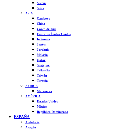
Suecia
Suiza
ASIA
Camboya
China
Corea del Sur
Emiratos Árabes Unidos
Indonesia
Japón
Jordania
Malasia
Qatar
Singapur
Tailandia
Taiwán
Turquía
ÁFRICA
Marruecos
AMÉRICA
Estados Unidos
México
República Dominicana
ESPAÑA
Andalucía
Aragón