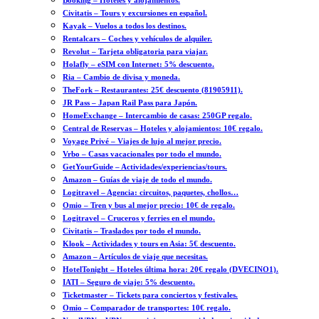
Booking – Hoteles y alojamientos.
Civitatis – Tours y excursiones en español.
Kayak – Vuelos a todos los destinos.
Rentalcars – Coches y vehículos de alquiler.
Revolut – Tarjeta obligatoria para viajar.
Holafly – eSIM con Internet: 5% descuento.
Ria – Cambio de divisa y moneda.
TheFork – Restaurantes: 25€ descuento (81905911).
JR Pass – Japan Rail Pass para Japón.
HomeExchange – Intercambio de casas: 250GP regalo.
Central de Reservas – Hoteles y alojamientos: 10€ regalo.
Voyage Privé – Viajes de lujo al mejor precio.
Vrbo – Casas vacacionales por todo el mundo.
GetYourGuide – Actividades/experiencias/tours.
Amazon – Guías de viaje de todo el mundo.
Logitravel – Agencia: circuitos, paquetes, chollos…
Omio – Tren y bus al mejor precio: 10€ de regalo.
Logitravel – Cruceros y ferries en el mundo.
Civitatis – Traslados por todo el mundo.
Klook – Actividades y tours en Asia: 5€ descuento.
Amazon – Artículos de viaje que necesitas.
HotelTonight – Hoteles última hora: 20€ regalo (DVECINO1).
IATI – Seguro de viaje: 5% descuento.
Ticketmaster – Tickets para conciertos y festivales.
Omio – Comparador de transportes: 10€ regalo.