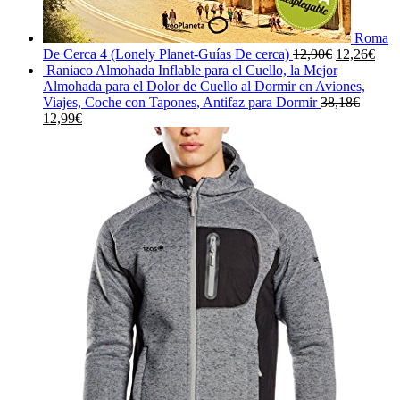
Roma
El
El
De Cerca 4 (Lonely Planet-Guías De cerca)
12,90
€
12,26
€
precio
prec
Raniaco Almohada Inflable para el Cuello, la Mejor
original
actu
Almohada para el Dolor de Cuello al Dormir en Aviones,
era:
es:
Viajes, Coche con Tapones, Antifaz para Dormir
38,18
€
El
El
12,90€.
12,2
12,99
€
precio
precio
original
actual
era:
es:
38,18€.
12,99€.