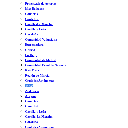
Principado de Asturias
Islas Baleares
Canarias
Cantabria
Castilla-La Mancha
Castilla y León
Cataluña
Comunidad Valenciana
Extremadura
Galicia
La Rioja
Comunidad de Madrid
Comunidad Foral de Navarra
País Vasco
Región de Murcia
Ciudades Autónomas
Todos
Andalucía
Aragón
Canarias
Cantabria
Castilla y León
Castilla-La Mancha
Cataluña
Ciudades Autónomas