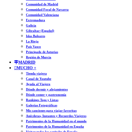
Comunidad de Madrid
Comunidad Foral de Navarra
Comunidad Valenciana
Extremadura
Galicia
Gibraltar (Español)
Islas Baleares
La Rioja
País Vasco
Principado de Asturias
Región de Murcia
MADRID
MUCHO +
Tienda viajera
Canal de Youtube
Ayuda al Viajero
Dónde dormir y alojamientos
Dónde comer y gastronomía
Rankings Tops y Listas
Galerías Fotográficas
Mis canciones para viajar favoritas
Anécdotas, Instantes y Recuerdos Viajeros
Patrimonios de la Humanidad en el mundo
Patrimonios de la Humanidad en España
Visitar todas las capitales de España