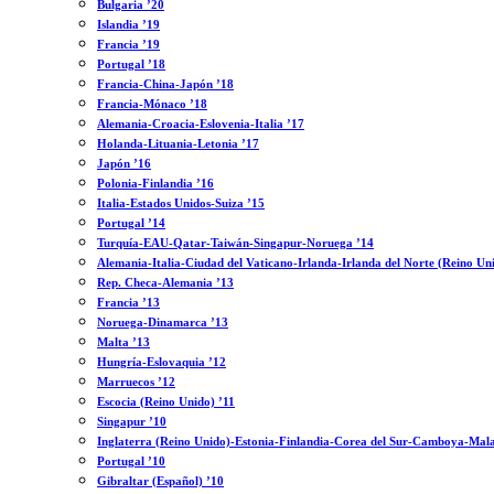
Bulgaria ’20
Islandia ’19
Francia ’19
Portugal ’18
Francia-China-Japón ’18
Francia-Mónaco ’18
Alemania-Croacia-Eslovenia-Italia ’17
Holanda-Lituania-Letonia ’17
Japón ’16
Polonia-Finlandia ’16
Italia-Estados Unidos-Suiza ’15
Portugal ’14
Turquía-EAU-Qatar-Taiwán-Singapur-Noruega ’14
Alemania-Italia-Ciudad del Vaticano-Irlanda-Irlanda del Norte (Reino Un
Rep. Checa-Alemania ’13
Francia ’13
Noruega-Dinamarca ’13
Malta ’13
Hungría-Eslovaquia ’12
Marruecos ’12
Escocia (Reino Unido) ’11
Singapur ’10
Inglaterra (Reino Unido)-Estonia-Finlandia-Corea del Sur-Camboya-Mala
Portugal ’10
Gibraltar (Español) ’10