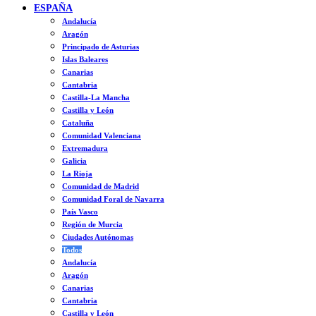
ESPAÑA
Andalucía
Aragón
Principado de Asturias
Islas Baleares
Canarias
Cantabria
Castilla-La Mancha
Castilla y León
Cataluña
Comunidad Valenciana
Extremadura
Galicia
La Rioja
Comunidad de Madrid
Comunidad Foral de Navarra
País Vasco
Región de Murcia
Ciudades Autónomas
Todos
Andalucía
Aragón
Canarias
Cantabria
Castilla y León