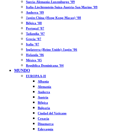
Suecia-Alemania-Luxemburgo ’09
Italia-Liechtenstein-Suiza-Austria-San Marino ’09
Andorra ’09
Japón-China (Hong Kong-Macao) ’08
Bélgica ’08
Portugal ’07
Tailandia ’07
Grecia ’07
Italia ’07
Inglaterra (Reino Unido)-Japón ’06
Holanda ’06
México ’05
República Dominicana ’04
MUNDO
EUROPA A-H
Albania
Alemania
Andorra
Austria
Bélgica
Bulgaria
Ciudad del Vaticano
Croacia
Dinamarca
Eslovaquia