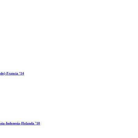
ido)-Francia ’14
sia-Indonesia-Holanda ’10