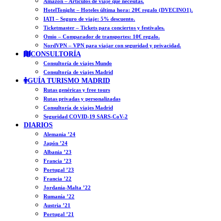
Amazon – Artículos de viaje que necesitas.
HotelTonight – Hoteles última hora: 20€ regalo (DVECINO1).
IATI – Seguro de viaje: 5% descuento.
Ticketmaster – Tickets para conciertos y festivales.
Omio – Comparador de transportes: 10€ regalo.
NordVPN – VPN para viajar con seguridad y privacidad.
CONSULTORÍA
Consultoría de viajes Mundo
Consultoría de viajes Madrid
GUÍA TURISMO MADRID
Rutas genéricas y free tours
Rutas privadas y personalizadas
Consultoría de viajes Madrid
Seguridad COVID-19 SARS-CoV-2
DIARIOS
Alemania ’24
Japón ’24
Albania ’23
Francia ’23
Portugal ’23
Francia ’22
Jordania-Malta ’22
Rumanía ’22
Austria ’21
Portugal ’21