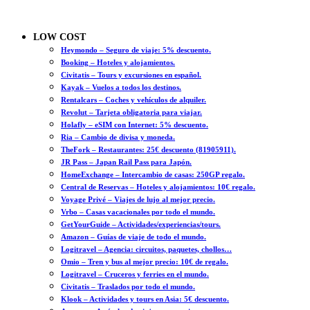
LOW COST
Heymondo – Seguro de viaje: 5% descuento.
Booking – Hoteles y alojamientos.
Civitatis – Tours y excursiones en español.
Kayak – Vuelos a todos los destinos.
Rentalcars – Coches y vehículos de alquiler.
Revolut – Tarjeta obligatoria para viajar.
Holafly – eSIM con Internet: 5% descuento.
Ria – Cambio de divisa y moneda.
TheFork – Restaurantes: 25€ descuento (81905911).
JR Pass – Japan Rail Pass para Japón.
HomeExchange – Intercambio de casas: 250GP regalo.
Central de Reservas – Hoteles y alojamientos: 10€ regalo.
Voyage Privé – Viajes de lujo al mejor precio.
Vrbo – Casas vacacionales por todo el mundo.
GetYourGuide – Actividades/experiencias/tours.
Amazon – Guías de viaje de todo el mundo.
Logitravel – Agencia: circuitos, paquetes, chollos…
Omio – Tren y bus al mejor precio: 10€ de regalo.
Logitravel – Cruceros y ferries en el mundo.
Civitatis – Traslados por todo el mundo.
Klook – Actividades y tours en Asia: 5€ descuento.