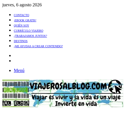
jueves, 6 agosto 2026
CONTACTO
¡EBOOK GRATIS!
QUIÉN SOY
CURRÍCULO VIAJERO
¿TRABAJAMOS JUNTOS?
DESTINOS
¿ME AYUDAS A CREAR CONTENIDO?
Artículo
al
Buscar
azar
Menú