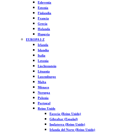
Eslovenia
Estonia
Finlandia
Francia
Grecia
Holanda
Hungría
EUROPA I-Z
Irlanda
Islandia
Italia
Letonia
Liechtenstein
Lituania
Luxemburgo
Malta
Mónaco
Noruega
Polonia
Portugal
Reino Unido
Escocia (Reino Unido)
Gibraltar (Español)
Inglaterra (Reino Unido)
Irlanda del Norte (Reino Unido)