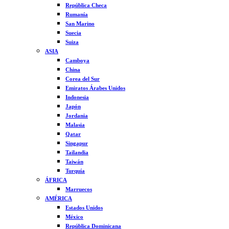
República Checa
Rumanía
San Marino
Suecia
Suiza
ASIA
Camboya
China
Corea del Sur
Emiratos Árabes Unidos
Indonesia
Japón
Jordania
Malasia
Qatar
Singapur
Tailandia
Taiwán
Turquía
ÁFRICA
Marruecos
AMÉRICA
Estados Unidos
México
República Dominicana