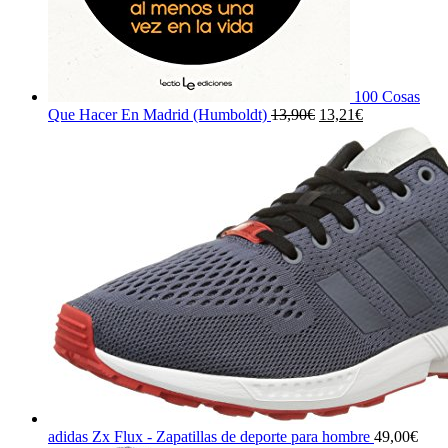
100 Cosas
El
El
Que Hacer En Madrid (Humboldt)
13,90
€
13,21
€
precio
precio
original
actual
era:
es:
13,90€.
13,21€.
adidas Zx Flux - Zapatillas de deporte para hombre
49,00
€