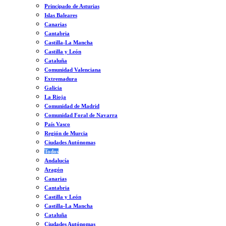
Principado de Asturias
Islas Baleares
Canarias
Cantabria
Castilla-La Mancha
Castilla y León
Cataluña
Comunidad Valenciana
Extremadura
Galicia
La Rioja
Comunidad de Madrid
Comunidad Foral de Navarra
País Vasco
Región de Murcia
Ciudades Autónomas
Todos
Andalucía
Aragón
Canarias
Cantabria
Castilla y León
Castilla-La Mancha
Cataluña
Ciudades Autónomas