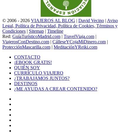
© 2006 - 2026
VIAJEROS AL BLOG
|
David Vecino
|
Aviso
Legal, Política de Privacidad, Política de Cookies, Términos y
Condiciones
|
Sitemap
|
Timeline
Red:
GuíaTurísticoMadrid.com
|
TravelViaja.com
|
ViajerosConDestino.com
|
CálleseYCojaMiDinero.com
|
ProtecciónMascarilla.com
|
MeditaciónYReiki.com
CONTACTO
¡EBOOK GRATIS!
QUIÉN SOY
CURRÍCULO VIAJERO
¿TRABAJAMOS JUNTOS?
DESTINOS
¿ME AYUDAS A CREAR CONTENIDO?
Facebook
X
LinkedIn
YouTube
Instagram
TikTok
Buy