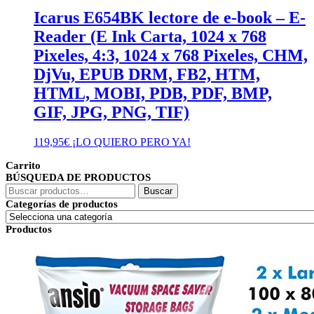
Icarus E654BK lectore de e-book – E-
Reader (E Ink Carta, 1024 x 768
Pixeles, 4:3, 1024 x 768 Pixeles, CHM,
DjVu, EPUB DRM, FB2, HTM,
HTML, MOBI, PDB, PDF, BMP,
GIF, JPG, PNG, TIF)
119,95
€
¡LO QUIERO PERO YA!
Carrito
BÚSQUEDA DE PRODUCTOS
Buscar
Buscar
por:
Categorías de productos
Productos