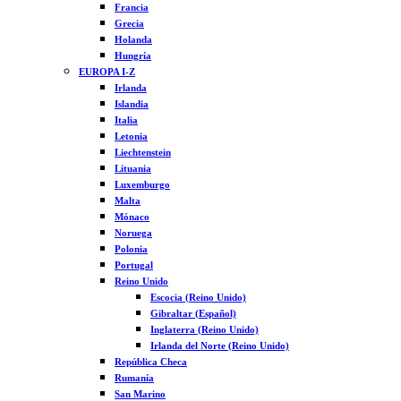
Francia
Grecia
Holanda
Hungría
EUROPA I-Z
Irlanda
Islandia
Italia
Letonia
Liechtenstein
Lituania
Luxemburgo
Malta
Mónaco
Noruega
Polonia
Portugal
Reino Unido
Escocia (Reino Unido)
Gibraltar (Español)
Inglaterra (Reino Unido)
Irlanda del Norte (Reino Unido)
República Checa
Rumanía
San Marino