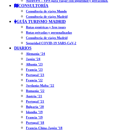
NordVPN – VPN para viajar con seguridad y privacidad.
CONSULTORÍA
Consultoría de viajes Mundo
Consultoría de viajes Madrid
GUÍA TURISMO MADRID
Rutas genéricas y free tours
Rutas privadas y personalizadas
Consultoría de viajes Madrid
Seguridad COVID-19 SARS-CoV-2
DIARIOS
Alemania ’24
Japón ’24
Albania ’23
Francia ’23
Portugal ’23
Francia ’22
Jordania-Malta ’22
Rumanía ’22
Austria ’21
Portugal ’21
Bulgaria ’20
Islandia ’19
Francia ’19
Portugal ’18
Francia-China-Japón ’18