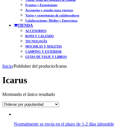
Eventos y Exposiciones
Accesorios y regalos para viajeros
Viajes y experiencias de colaboradores
Colaboraciones, Medios y Entrevistas
TIENDA
ACCESORIOS
ROPA Y CALZADO
TECNOLOGÍA
MOCHILAS Y MALETAS
CAMPING Y EXTERIOR
GUÍAS DE VIAJE Y LIBROS
Inicio
/
Publisher del producto
/
Icarus
Icarus
Mostrando el único resultado
Normalmente se envía en el plazo de 1-2 días laborable