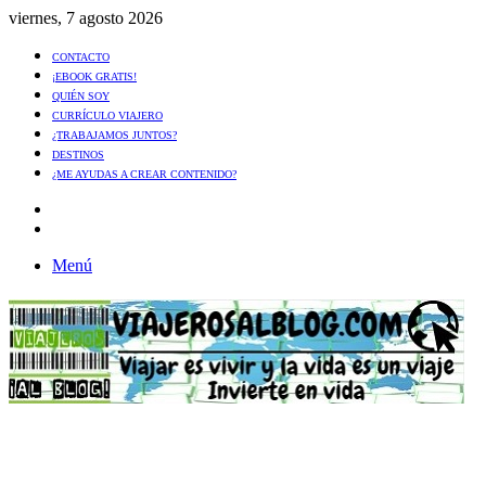
viernes, 7 agosto 2026
CONTACTO
¡EBOOK GRATIS!
QUIÉN SOY
CURRÍCULO VIAJERO
¿TRABAJAMOS JUNTOS?
DESTINOS
¿ME AYUDAS A CREAR CONTENIDO?
Artículo
al
Buscar
azar
Menú