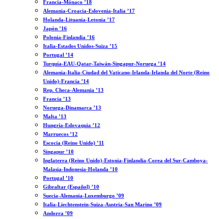
Francia-Mónaco ’18
Alemania-Croacia-Eslovenia-Italia ’17
Holanda-Lituania-Letonia ’17
Japón ’16
Polonia-Finlandia ’16
Italia-Estados Unidos-Suiza ’15
Portugal ’14
Turquía-EAU-Qatar-Taiwán-Singapur-Noruega ’14
Alemania-Italia-Ciudad del Vaticano-Irlanda-Irlanda del Norte (Reino
Unido)-Francia ’14
Rep. Checa-Alemania ’13
Francia ’13
Noruega-Dinamarca ’13
Malta ’13
Hungría-Eslovaquia ’12
Marruecos ’12
Escocia (Reino Unido) ’11
Singapur ’10
Inglaterra (Reino Unido)-Estonia-Finlandia-Corea del Sur-Camboya-
Malasia-Indonesia-Holanda ’10
Portugal ’10
Gibraltar (Español) ’10
Suecia-Alemania-Luxemburgo ’09
Italia-Liechtenstein-Suiza-Austria-San Marino ’09
Andorra ’09