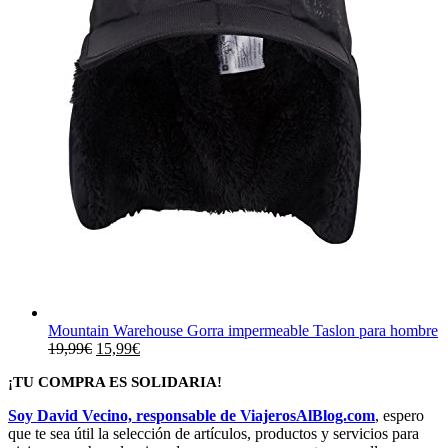
Mountain Warehouse Gorra impermeable Taslon para hombre
El
El
19,99
€
15,99
€
precio
precio
¡TU COMPRA ES SOLIDARIA!
original
actual
era:
es:
Soy David Vecino, responsable de ViajerosAlBlog.com
, espero
19,99€.
15,99€.
que te sea útil la selección de artículos, productos y servicios para