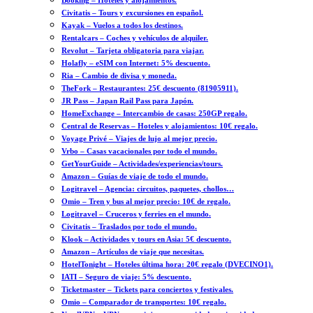
Booking – Hoteles y alojamientos.
Civitatis – Tours y excursiones en español.
Kayak – Vuelos a todos los destinos.
Rentalcars – Coches y vehículos de alquiler.
Revolut – Tarjeta obligatoria para viajar.
Holafly – eSIM con Internet: 5% descuento.
Ria – Cambio de divisa y moneda.
TheFork – Restaurantes: 25€ descuento (81905911).
JR Pass – Japan Rail Pass para Japón.
HomeExchange – Intercambio de casas: 250GP regalo.
Central de Reservas – Hoteles y alojamientos: 10€ regalo.
Voyage Privé – Viajes de lujo al mejor precio.
Vrbo – Casas vacacionales por todo el mundo.
GetYourGuide – Actividades/experiencias/tours.
Amazon – Guías de viaje de todo el mundo.
Logitravel – Agencia: circuitos, paquetes, chollos…
Omio – Tren y bus al mejor precio: 10€ de regalo.
Logitravel – Cruceros y ferries en el mundo.
Civitatis – Traslados por todo el mundo.
Klook – Actividades y tours en Asia: 5€ descuento.
Amazon – Artículos de viaje que necesitas.
HotelTonight – Hoteles última hora: 20€ regalo (DVECINO1).
IATI – Seguro de viaje: 5% descuento.
Ticketmaster – Tickets para conciertos y festivales.
Omio – Comparador de transportes: 10€ regalo.