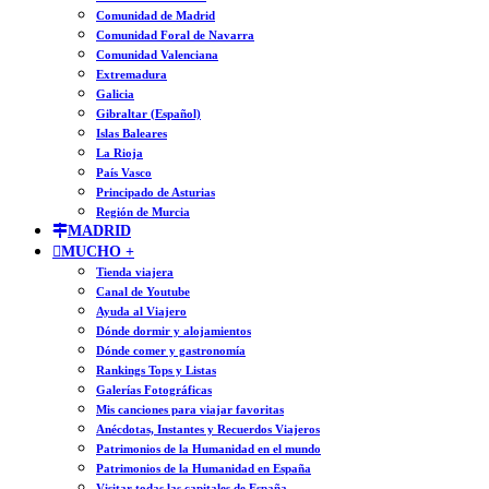
Comunidad de Madrid
Comunidad Foral de Navarra
Comunidad Valenciana
Extremadura
Galicia
Gibraltar (Español)
Islas Baleares
La Rioja
País Vasco
Principado de Asturias
Región de Murcia
MADRID
MUCHO +
Tienda viajera
Canal de Youtube
Ayuda al Viajero
Dónde dormir y alojamientos
Dónde comer y gastronomía
Rankings Tops y Listas
Galerías Fotográficas
Mis canciones para viajar favoritas
Anécdotas, Instantes y Recuerdos Viajeros
Patrimonios de la Humanidad en el mundo
Patrimonios de la Humanidad en España
Visitar todas las capitales de España