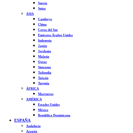
Suecia
Suiza
ASIA
Camboya
China
Corea del Sur
Emiratos Árabes Unidos
Indonesia
Japón
Jordania
Malasia
Qatar
Singapur
Tailandia
Taiwán
Turquía
ÁFRICA
Marruecos
AMÉRICA
Estados Unidos
México
República Dominicana
ESPAÑA
Andalucía
Aragón