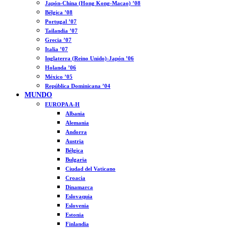
Japón-China (Hong Kong-Macao) ’08
Bélgica ’08
Portugal ’07
Tailandia ’07
Grecia ’07
Italia ’07
Inglaterra (Reino Unido)-Japón ’06
Holanda ’06
México ’05
República Dominicana ’04
MUNDO
EUROPA A-H
Albania
Alemania
Andorra
Austria
Bélgica
Bulgaria
Ciudad del Vaticano
Croacia
Dinamarca
Eslovaquia
Eslovenia
Estonia
Finlandia