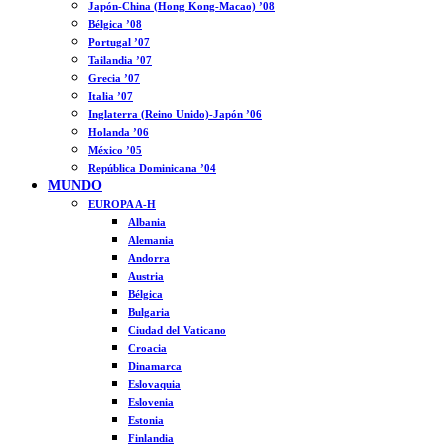
Japón-China (Hong Kong-Macao) ’08
Bélgica ’08
Portugal ’07
Tailandia ’07
Grecia ’07
Italia ’07
Inglaterra (Reino Unido)-Japón ’06
Holanda ’06
México ’05
República Dominicana ’04
MUNDO
EUROPA A-H
Albania
Alemania
Andorra
Austria
Bélgica
Bulgaria
Ciudad del Vaticano
Croacia
Dinamarca
Eslovaquia
Eslovenia
Estonia
Finlandia