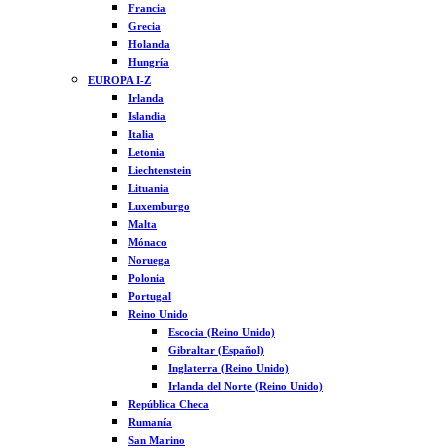
Francia
Grecia
Holanda
Hungría
EUROPA I-Z
Irlanda
Islandia
Italia
Letonia
Liechtenstein
Lituania
Luxemburgo
Malta
Mónaco
Noruega
Polonia
Portugal
Reino Unido
Escocia (Reino Unido)
Gibraltar (Español)
Inglaterra (Reino Unido)
Irlanda del Norte (Reino Unido)
República Checa
Rumanía
San Marino