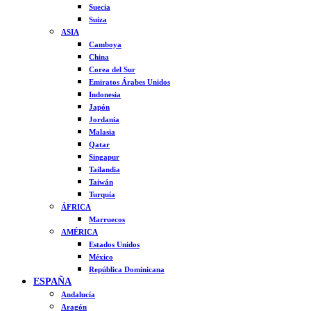
Suecia
Suiza
ASIA
Camboya
China
Corea del Sur
Emiratos Árabes Unidos
Indonesia
Japón
Jordania
Malasia
Qatar
Singapur
Tailandia
Taiwán
Turquía
ÁFRICA
Marruecos
AMÉRICA
Estados Unidos
México
República Dominicana
ESPAÑA
Andalucía
Aragón