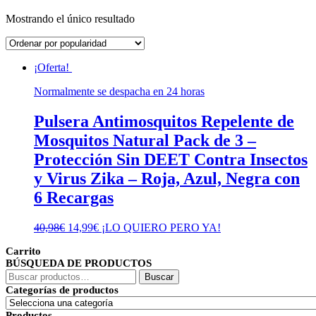
Mostrando el único resultado
¡Oferta!
Normalmente se despacha en 24 horas
Pulsera Antimosquitos Repelente de
Mosquitos Natural Pack de 3 –
Protección Sin DEET Contra Insectos
y Virus Zika – Roja, Azul, Negra con
6 Recargas
El
El
40,98
€
14,99
€
¡LO QUIERO PERO YA!
precio
precio
Carrito
original
actual
BÚSQUEDA DE PRODUCTOS
era:
es:
Buscar
40,98€.
14,99€.
Buscar
por:
Categorías de productos
Productos