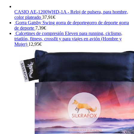
CASIO AE-1200WHD-1A - Reloj de pulsera, para hombre,
color plateado
37,91
€
Gorra Gatsby Swing gorra de deportegorro de deporte gorra
de deporte
7,39
€
Calcetines de compresión Eleven para running, ciclismo,
triatlón, fitness, crossfit y para viajes en avión (Hombre y
Mujer)
12,95
€