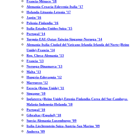
Francia-Mónaco ’18
Alemania-Croacia-Eslovenia-Italia ’17
Holanda-Lituania-Letonia ’17
Japón ’16
Polonia-Finlandia ’16
Italia-Estados Unidos-Suiza ’15
Portugal ’14
Turquía-EAU-Qatar-Taiwán-Singapur-Noruega ’14
Alemania-Italia-Ciudad del Vaticano-Irlanda-Irlanda del Norte (Reino
Unido)-Francia ’14
Rep. Checa-Alemania ’13
Francia ’13
Noruega-Dinamarca ’13
Malta ’13
Hungría-Eslovaquia ’12
Marruecos ’12
Escocia (Reino Unido) ’11
Singapur ’10
Inglaterra (Reino Unido)-Estonia-Finlandia-Corea del Sur-Camboya-
Malasia-Indonesia-Holanda ’10
Portugal ’10
Gibraltar (Español) ’10
Suecia-Alemania-Luxemburgo ’09
Italia-Liechtenstein-Suiza-Austria-San Marino ’09
Andorra ’09