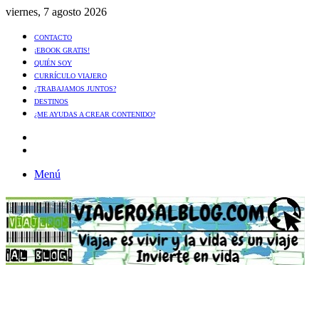
viernes, 7 agosto 2026
CONTACTO
¡EBOOK GRATIS!
QUIÉN SOY
CURRÍCULO VIAJERO
¿TRABAJAMOS JUNTOS?
DESTINOS
¿ME AYUDAS A CREAR CONTENIDO?
Artículo
al
Buscar
azar
Menú