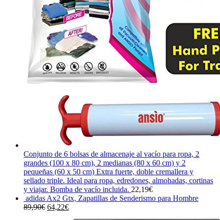
Conjunto de 6 bolsas de almacenaje al vacío para ropa, 2
grandes (100 x 80 cm), 2 medianas (80 x 60 cm) y 2
pequeñas (60 x 50 cm) Extra fuerte, doble cremallera y
sellado triple. Ideal para ropa, edredones, almohadas, cortinas
y viajar. Bomba de vacío incluida.
22,19
€
adidas Ax2 Gtx, Zapatillas de Senderismo para Hombre
El
El
89,90
€
64,22
€
precio
precio