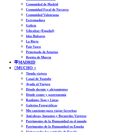
Comunidad de Madrid
Comunidad Foral de Navarra
Comunidad Valenciana
Extremadura
Galicia
Gibraltar (Español)
Islas Baleares
La Rioja
País Vasco
Principado de Asturias
Región de Murcia
MADRID
MUCHO +
Tienda viajera
Canal de Youtube
Ayuda al Viajero
Dónde dormir y alojamientos
Dónde comer y gastronomía
Rankings Tops y Listas
Galerías Fotográficas
Mis canciones para viajar favoritas
Anécdotas, Instantes y Recuerdos Viajeros
Patrimonios de la Humanidad en el mundo
Patrimonios de la Humanidad en España
Visitar todas las capitales de España