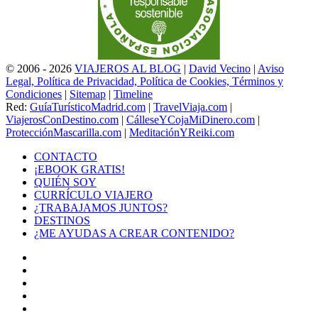
© 2006 - 2026
VIAJEROS AL BLOG
|
David Vecino
|
Aviso
Legal, Política de Privacidad, Política de Cookies, Términos y
Condiciones
|
Sitemap
|
Timeline
Red:
GuíaTurísticoMadrid.com
|
TravelViaja.com
|
ViajerosConDestino.com
|
CálleseYCojaMiDinero.com
|
ProtecciónMascarilla.com
|
MeditaciónYReiki.com
CONTACTO
¡EBOOK GRATIS!
QUIÉN SOY
CURRÍCULO VIAJERO
¿TRABAJAMOS JUNTOS?
DESTINOS
¿ME AYUDAS A CREAR CONTENIDO?
Facebook
X
LinkedIn
YouTube
Instagram