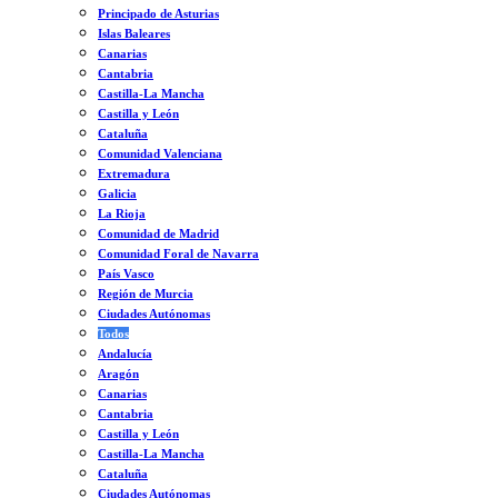
Principado de Asturias
Islas Baleares
Canarias
Cantabria
Castilla-La Mancha
Castilla y León
Cataluña
Comunidad Valenciana
Extremadura
Galicia
La Rioja
Comunidad de Madrid
Comunidad Foral de Navarra
País Vasco
Región de Murcia
Ciudades Autónomas
Todos
Andalucía
Aragón
Canarias
Cantabria
Castilla y León
Castilla-La Mancha
Cataluña
Ciudades Autónomas