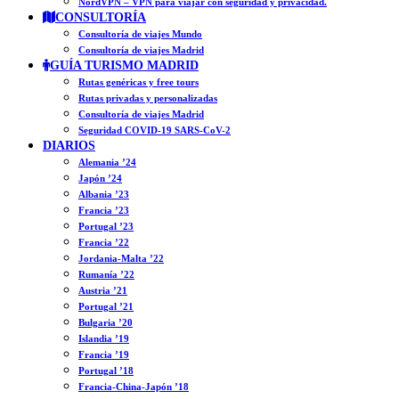
NordVPN – VPN para viajar con seguridad y privacidad.
CONSULTORÍA
Consultoría de viajes Mundo
Consultoría de viajes Madrid
GUÍA TURISMO MADRID
Rutas genéricas y free tours
Rutas privadas y personalizadas
Consultoría de viajes Madrid
Seguridad COVID-19 SARS-CoV-2
DIARIOS
Alemania ’24
Japón ’24
Albania ’23
Francia ’23
Portugal ’23
Francia ’22
Jordania-Malta ’22
Rumanía ’22
Austria ’21
Portugal ’21
Bulgaria ’20
Islandia ’19
Francia ’19
Portugal ’18
Francia-China-Japón ’18