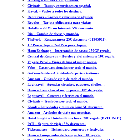
Booking – Hoteles y alojamientos.
Civitatis – Tours y excursiones en español.
Kayak – Vuelos a todos los destinos.
Rentalcars – Coches y vehículos de alquiler.
Revolut – Tarjeta obligatoria para viajar.
Holafly – eSIM con Internet: 5% descuento.
Ria – Cambio de divisa y moneda.
TheFork – Restaurantes: 25€ descuento (81905911).
JR Pass – Japan Rail Pass para Japón.
HomeExchange – Intercambio de casas: 250GP regalo.
Central de Reservas – Hoteles y alojamientos: 10€ regalo.
Voyage Privé – Viajes de lujo al mejor precio.
Vrbo – Casas vacacionales por todo el mundo.
GetYourGuide – Actividades/experiencias/tours.
Amazon – Guías de viaje de todo el mundo.
Logitravel – Agencia: circuitos, paquetes, chollos…
Omio – Tren y bus al mejor precio: 10€ de regalo.
Logitravel – Cruceros y ferries en el mundo.
Civitatis – Traslados por todo el mundo.
Klook – Actividades y tours en Asia: 5€ descuento.
Amazon – Artículos de viaje que necesitas.
HotelTonight – Hoteles última hora: 20€ regalo (DVECINO1).
IATI – Seguro de viaje: 5% descuento.
Ticketmaster – Tickets para conciertos y festivales.
Omio – Comparador de transportes: 10€ regalo.