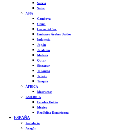
Suecia
Suiza
ASIA
Camboya
China
Corea del Sur
Emiratos Árabes Unidos
Indonesia
Japón
Jordania
Malasia
Qatar
Singapur
Tailandia
Taiwán
Turquía
ÁFRICA
Marruecos
AMÉRICA
Estados Unidos
México
República Dominicana
ESPAÑA
Andalucía
Aragón