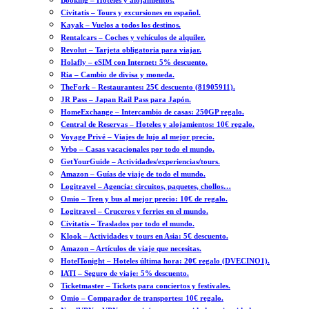
Booking – Hoteles y alojamientos.
Civitatis – Tours y excursiones en español.
Kayak – Vuelos a todos los destinos.
Rentalcars – Coches y vehículos de alquiler.
Revolut – Tarjeta obligatoria para viajar.
Holafly – eSIM con Internet: 5% descuento.
Ria – Cambio de divisa y moneda.
TheFork – Restaurantes: 25€ descuento (81905911).
JR Pass – Japan Rail Pass para Japón.
HomeExchange – Intercambio de casas: 250GP regalo.
Central de Reservas – Hoteles y alojamientos: 10€ regalo.
Voyage Privé – Viajes de lujo al mejor precio.
Vrbo – Casas vacacionales por todo el mundo.
GetYourGuide – Actividades/experiencias/tours.
Amazon – Guías de viaje de todo el mundo.
Logitravel – Agencia: circuitos, paquetes, chollos…
Omio – Tren y bus al mejor precio: 10€ de regalo.
Logitravel – Cruceros y ferries en el mundo.
Civitatis – Traslados por todo el mundo.
Klook – Actividades y tours en Asia: 5€ descuento.
Amazon – Artículos de viaje que necesitas.
HotelTonight – Hoteles última hora: 20€ regalo (DVECINO1).
IATI – Seguro de viaje: 5% descuento.
Ticketmaster – Tickets para conciertos y festivales.
Omio – Comparador de transportes: 10€ regalo.