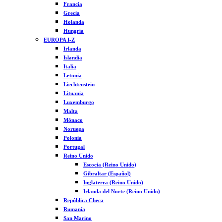
Francia
Grecia
Holanda
Hungría
EUROPA I-Z
Irlanda
Islandia
Italia
Letonia
Liechtenstein
Lituania
Luxemburgo
Malta
Mónaco
Noruega
Polonia
Portugal
Reino Unido
Escocia (Reino Unido)
Gibraltar (Español)
Inglaterra (Reino Unido)
Irlanda del Norte (Reino Unido)
República Checa
Rumanía
San Marino