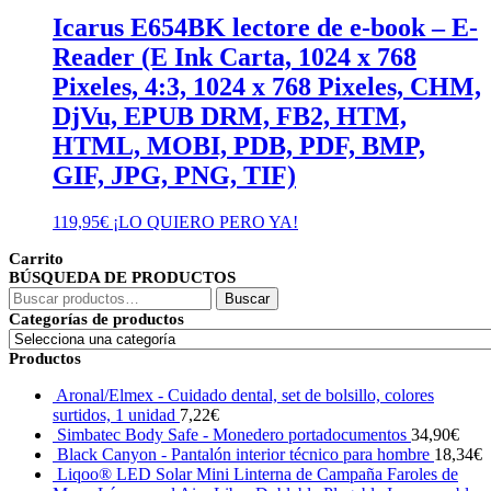
Icarus E654BK lectore de e-book – E-
Reader (E Ink Carta, 1024 x 768
Pixeles, 4:3, 1024 x 768 Pixeles, CHM,
DjVu, EPUB DRM, FB2, HTM,
HTML, MOBI, PDB, PDF, BMP,
GIF, JPG, PNG, TIF)
119,95
€
¡LO QUIERO PERO YA!
Carrito
BÚSQUEDA DE PRODUCTOS
Buscar
Buscar
por:
Categorías de productos
Productos
Aronal/Elmex - Cuidado dental, set de bolsillo, colores
surtidos, 1 unidad
7,22
€
Simbatec Body Safe - Monedero portadocumentos
34,90
€
Black Canyon - Pantalón interior técnico para hombre
18,34
€
Liqoo® LED Solar Mini Linterna de Campaña Faroles de