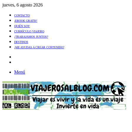
jueves, 6 agosto 2026
CONTACTO
¡EBOOK GRATIS!
QUIÉN SOY
CURRÍCULO VIAJERO
¿TRABAJAMOS JUNTOS?
DESTINOS
¿ME AYUDAS A CREAR CONTENIDO?
Artículo
al
Buscar
azar
Menú