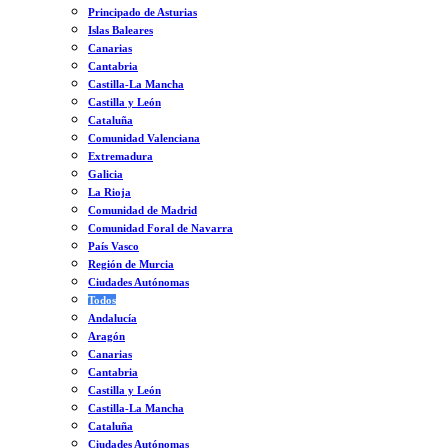
Principado de Asturias
Islas Baleares
Canarias
Cantabria
Castilla-La Mancha
Castilla y León
Cataluña
Comunidad Valenciana
Extremadura
Galicia
La Rioja
Comunidad de Madrid
Comunidad Foral de Navarra
País Vasco
Región de Murcia
Ciudades Autónomas
Todos
Andalucía
Aragón
Canarias
Cantabria
Castilla y León
Castilla-La Mancha
Cataluña
Ciudades Autónomas