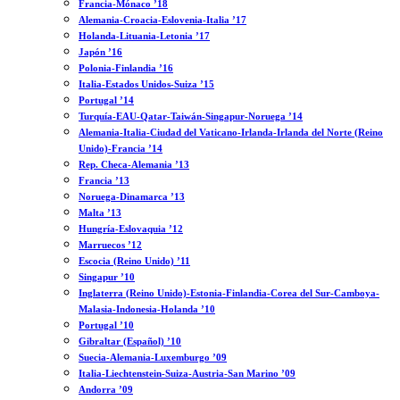
Francia-Mónaco ’18
Alemania-Croacia-Eslovenia-Italia ’17
Holanda-Lituania-Letonia ’17
Japón ’16
Polonia-Finlandia ’16
Italia-Estados Unidos-Suiza ’15
Portugal ’14
Turquía-EAU-Qatar-Taiwán-Singapur-Noruega ’14
Alemania-Italia-Ciudad del Vaticano-Irlanda-Irlanda del Norte (Reino
Unido)-Francia ’14
Rep. Checa-Alemania ’13
Francia ’13
Noruega-Dinamarca ’13
Malta ’13
Hungría-Eslovaquia ’12
Marruecos ’12
Escocia (Reino Unido) ’11
Singapur ’10
Inglaterra (Reino Unido)-Estonia-Finlandia-Corea del Sur-Camboya-
Malasia-Indonesia-Holanda ’10
Portugal ’10
Gibraltar (Español) ’10
Suecia-Alemania-Luxemburgo ’09
Italia-Liechtenstein-Suiza-Austria-San Marino ’09
Andorra ’09