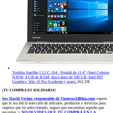
Toshiba Satellite L12-C-104 - Portátil de 11.6" (Intel Celeron
N3050, 4 GB de RAM, disco duro de 500 GB, Intel HD
Graphics, Win 10 Pro Acedemic), negro
262,33
€
¡TU COMPRA ES SOLIDARIA!
Soy David Vecino, responsable de ViajerosAlBlog.com
, espero
que te sea útil la selección de artículos, productos y servicios para
viajeros que he seleccionado, seguro que encuentras aquello que
necesitas ;).
NO OLVIDES QUE TU COMPRA EN LA