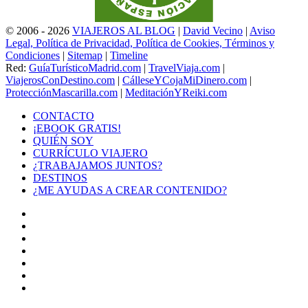
© 2006 - 2026
VIAJEROS AL BLOG
|
David Vecino
|
Aviso
Legal, Política de Privacidad, Política de Cookies, Términos y
Condiciones
|
Sitemap
|
Timeline
Red:
GuíaTurísticoMadrid.com
|
TravelViaja.com
|
ViajerosConDestino.com
|
CálleseYCojaMiDinero.com
|
ProtecciónMascarilla.com
|
MeditaciónYReiki.com
CONTACTO
¡EBOOK GRATIS!
QUIÉN SOY
CURRÍCULO VIAJERO
¿TRABAJAMOS JUNTOS?
DESTINOS
¿ME AYUDAS A CREAR CONTENIDO?
Facebook
X
LinkedIn
YouTube
Instagram
TikTok
Buy
Me