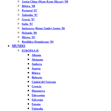
Japón-China (Hong Kong-Macao) ’08
Bélgica ’08
Portugal ’07
Tailandia ’07
Grecia ’07
Italia ’07
Inglaterra (Reino Unido)-Japón ’06
Holanda ’06
México ’05
República Dominicana ’04
MUNDO
EUROPA A-H
Albania
Alemania
Andorra
Austria
Bélgica
Bulgaria
Ciudad del Vaticano
Croacia
Dinamarca
Eslovaquia
Eslovenia
Estonia
Finlandia