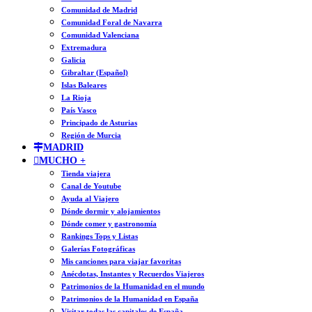
Comunidad de Madrid
Comunidad Foral de Navarra
Comunidad Valenciana
Extremadura
Galicia
Gibraltar (Español)
Islas Baleares
La Rioja
País Vasco
Principado de Asturias
Región de Murcia
MADRID
MUCHO +
Tienda viajera
Canal de Youtube
Ayuda al Viajero
Dónde dormir y alojamientos
Dónde comer y gastronomía
Rankings Tops y Listas
Galerías Fotográficas
Mis canciones para viajar favoritas
Anécdotas, Instantes y Recuerdos Viajeros
Patrimonios de la Humanidad en el mundo
Patrimonios de la Humanidad en España
Visitar todas las capitales de España