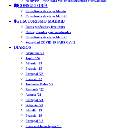
NordVPN – VPN para viajar con seguridad y privacidad.
CONSULTORÍA
Consultoría de viajes Mundo
Consultoría de viajes Madrid
GUÍA TURISMO MADRID
Rutas genéricas y free tours
Rutas privadas y personalizadas
Consultoría de viajes Madrid
Seguridad COVID-19 SARS-CoV-2
DIARIOS
Alemania ’24
Japón ’24
Albania ’23
Francia ’23
Portugal ’23
Francia ’22
Jordania-Malta ’22
Rumanía ’22
Austria ’21
Portugal ’21
Bulgaria ’20
Islandia ’19
Francia ’19
Portugal ’18
Francia-China-Japón ’18