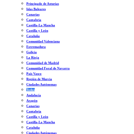
Principado de Asturias
Islas Baleares
Canarias
Cantabria
Castilla-La Mancha
Castilla y León
Cataluña
Comunidad Valenciana
Extremadura
Galicia
La Rioja
Comunidad de Madrid
Comunidad Foral de Navarra
País Vasco
Región de Murcia
Ciudades Autónomas
Todos
Andalucía
Aragón
Canarias
Cantabria
Castilla y León
Castilla-La Mancha
Cataluña
Ciudades Autónomas