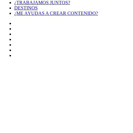
¿TRABAJAMOS JUNTOS?
DESTINOS
¿ME AYUDAS A CREAR CONTENIDO?
Facebook
X
LinkedIn
YouTube
Instagram
TikTok
Buy
Me
Botón
a
volver
Coffee
arriba