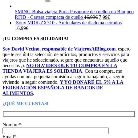
SMING Bolsa viajera Porta Pasaporte de cuello con Bloqueo
El
El
RFID - Cartera compacta de cuello
16,99
€
7,99
€
precio
precio
Sony MDR-ZX310 - Auriculares de diadema cerrados
original
actual
16,99
€
era:
es:
¡TU COMPRA ES SOLIDARIA!
16,99€.
7,99€.
Soy David Vecino, responsable de ViajerosAlBlog.com
, espero
que te sea útil la selección de artículos, productos y servicios para
viajeros que he seleccionado, seguro que encuentras aquello que
necesitas ;).
NO OLVIDES QUE TU COMPRA EN LA
TIENDA VIAJERA ES SOLIDARIA
. Con tu compra, me
ayudas con una pequeña comisión a seguir trabajando, a seguir
viviendo, a seguir comiendo,
Y YO DONARÉ EL 5% A LA
FEDERACIÓN ESPAÑOLA DE BANCOS DE
ALIMENTOS
.
¿QUÉ ME CUENTAS!
Nombre*:
Email*: