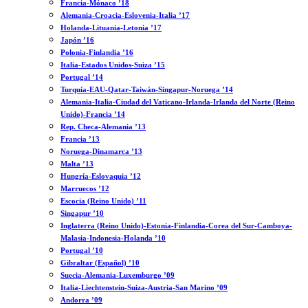
Francia-Mónaco ’18
Alemania-Croacia-Eslovenia-Italia ’17
Holanda-Lituania-Letonia ’17
Japón ’16
Polonia-Finlandia ’16
Italia-Estados Unidos-Suiza ’15
Portugal ’14
Turquía-EAU-Qatar-Taiwán-Singapur-Noruega ’14
Alemania-Italia-Ciudad del Vaticano-Irlanda-Irlanda del Norte (Reino
Unido)-Francia ’14
Rep. Checa-Alemania ’13
Francia ’13
Noruega-Dinamarca ’13
Malta ’13
Hungría-Eslovaquia ’12
Marruecos ’12
Escocia (Reino Unido) ’11
Singapur ’10
Inglaterra (Reino Unido)-Estonia-Finlandia-Corea del Sur-Camboya-
Malasia-Indonesia-Holanda ’10
Portugal ’10
Gibraltar (Español) ’10
Suecia-Alemania-Luxemburgo ’09
Italia-Liechtenstein-Suiza-Austria-San Marino ’09
Andorra ’09