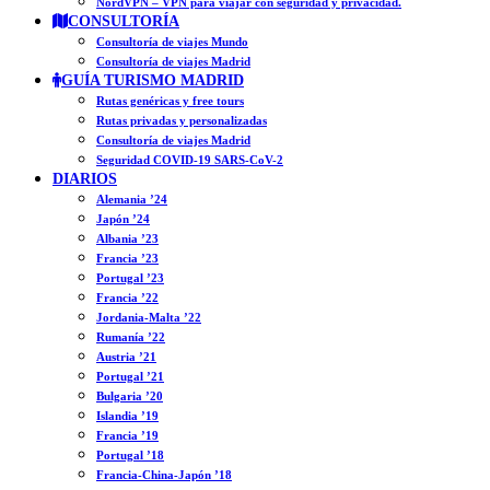
NordVPN – VPN para viajar con seguridad y privacidad.
CONSULTORÍA
Consultoría de viajes Mundo
Consultoría de viajes Madrid
GUÍA TURISMO MADRID
Rutas genéricas y free tours
Rutas privadas y personalizadas
Consultoría de viajes Madrid
Seguridad COVID-19 SARS-CoV-2
DIARIOS
Alemania ’24
Japón ’24
Albania ’23
Francia ’23
Portugal ’23
Francia ’22
Jordania-Malta ’22
Rumanía ’22
Austria ’21
Portugal ’21
Bulgaria ’20
Islandia ’19
Francia ’19
Portugal ’18
Francia-China-Japón ’18