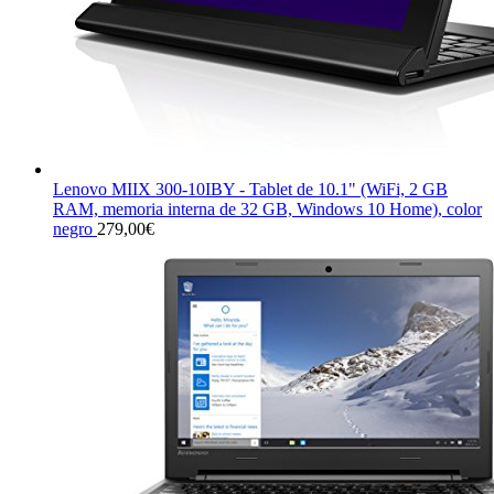
Lenovo MIIX 300-10IBY - Tablet de 10.1" (WiFi, 2 GB
RAM, memoria interna de 32 GB, Windows 10 Home), color
negro
279,00
€