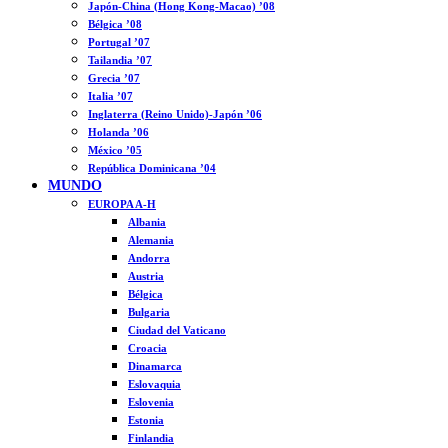
Japón-China (Hong Kong-Macao) ’08
Bélgica ’08
Portugal ’07
Tailandia ’07
Grecia ’07
Italia ’07
Inglaterra (Reino Unido)-Japón ’06
Holanda ’06
México ’05
República Dominicana ’04
MUNDO
EUROPA A-H
Albania
Alemania
Andorra
Austria
Bélgica
Bulgaria
Ciudad del Vaticano
Croacia
Dinamarca
Eslovaquia
Eslovenia
Estonia
Finlandia