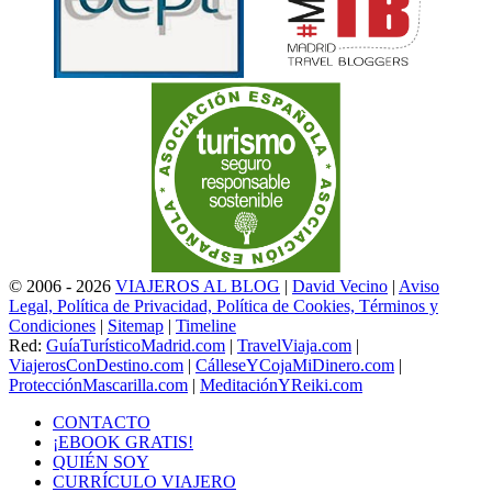
© 2006 - 2026
VIAJEROS AL BLOG
|
David Vecino
|
Aviso
Legal, Política de Privacidad, Política de Cookies, Términos y
Condiciones
|
Sitemap
|
Timeline
Red:
GuíaTurísticoMadrid.com
|
TravelViaja.com
|
ViajerosConDestino.com
|
CálleseYCojaMiDinero.com
|
ProtecciónMascarilla.com
|
MeditaciónYReiki.com
CONTACTO
¡EBOOK GRATIS!
QUIÉN SOY
CURRÍCULO VIAJERO