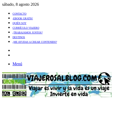
sábado, 8 agosto 2026
CONTACTO
¡EBOOK GRATIS!
QUIÉN SOY
CURRÍCULO VIAJERO
¿TRABAJAMOS JUNTOS?
DESTINOS
¿ME AYUDAS A CREAR CONTENIDO?
Artículo
al
Buscar
azar
Menú