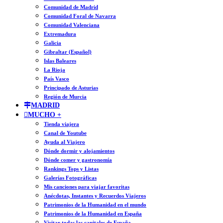
Comunidad de Madrid
Comunidad Foral de Navarra
Comunidad Valenciana
Extremadura
Galicia
Gibraltar (Español)
Islas Baleares
La Rioja
País Vasco
Principado de Asturias
Región de Murcia
MADRID
MUCHO +
Tienda viajera
Canal de Youtube
Ayuda al Viajero
Dónde dormir y alojamientos
Dónde comer y gastronomía
Rankings Tops y Listas
Galerías Fotográficas
Mis canciones para viajar favoritas
Anécdotas, Instantes y Recuerdos Viajeros
Patrimonios de la Humanidad en el mundo
Patrimonios de la Humanidad en España
Visitar todas las capitales de España