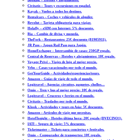
Booking – Hoteles y alojamientos.
Civitatis – Tours y excursiones en español.
Kayak – Vuelos a todos los destinos.
Rentalcars – Coches y vehículos de alquiler.
Revolut – Tarjeta obligatoria para viajar.
Holafly – eSIM con Internet: 5% descuento.
Ria – Cambio de divisa y moneda.
TheFork – Restaurantes: 25€ descuento (81905911).
JR Pass – Japan Rail Pass para Japón.
HomeExchange – Intercambio de casas: 250GP regalo.
Central de Reservas – Hoteles y alojamientos: 10€ regalo.
Voyage Privé – Viajes de lujo al mejor precio.
Vrbo – Casas vacacionales por todo el mundo.
GetYourGuide – Actividades/experiencias/tours.
Amazon – Guías de viaje de todo el mundo.
Logitravel – Agencia: circuitos, paquetes, chollos…
Omio – Tren y bus al mejor precio: 10€ de regalo.
Logitravel – Cruceros y ferries en el mundo.
Civitatis – Traslados por todo el mundo.
Klook – Actividades y tours en Asia: 5€ descuento.
Amazon – Artículos de viaje que necesitas.
HotelTonight – Hoteles última hora: 20€ regalo (DVECINO1).
IATI – Seguro de viaje: 5% descuento.
Ticketmaster – Tickets para conciertos y festivales.
Omio – Comparador de transportes: 10€ regalo.