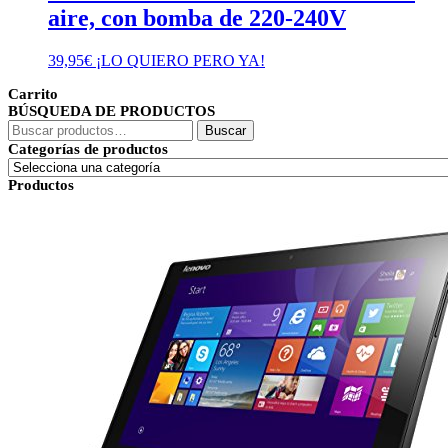
aire, con bomba de 220-240V
39,95
€
¡LO QUIERO PERO YA!
Carrito
BÚSQUEDA DE PRODUCTOS
Buscar
Buscar
por:
Categorías de productos
Productos