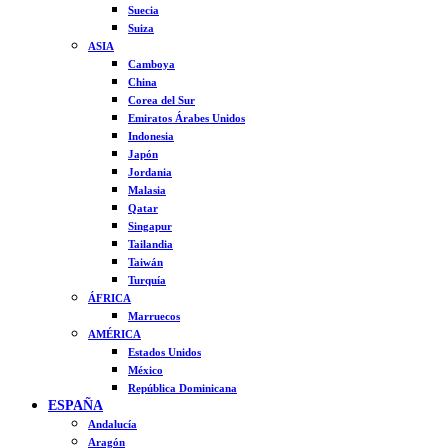
Suecia
Suiza
ASIA
Camboya
China
Corea del Sur
Emiratos Árabes Unidos
Indonesia
Japón
Jordania
Malasia
Qatar
Singapur
Tailandia
Taiwán
Turquía
ÁFRICA
Marruecos
AMÉRICA
Estados Unidos
México
República Dominicana
ESPAÑA
Andalucía
Aragón