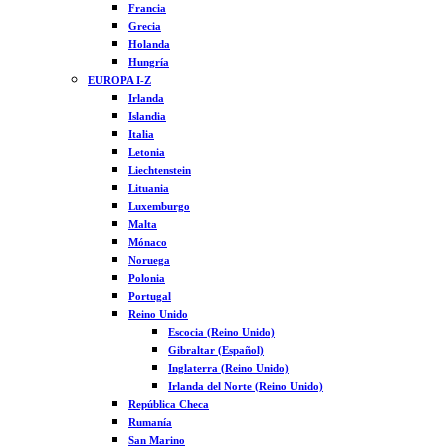
Francia
Grecia
Holanda
Hungría
EUROPA I-Z
Irlanda
Islandia
Italia
Letonia
Liechtenstein
Lituania
Luxemburgo
Malta
Mónaco
Noruega
Polonia
Portugal
Reino Unido
Escocia (Reino Unido)
Gibraltar (Español)
Inglaterra (Reino Unido)
Irlanda del Norte (Reino Unido)
República Checa
Rumanía
San Marino