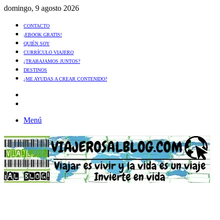
domingo, 9 agosto 2026
CONTACTO
¡EBOOK GRATIS!
QUIÉN SOY
CURRÍCULO VIAJERO
¿TRABAJAMOS JUNTOS?
DESTINOS
¿ME AYUDAS A CREAR CONTENIDO?
Artículo
al
Buscar
azar
Menú