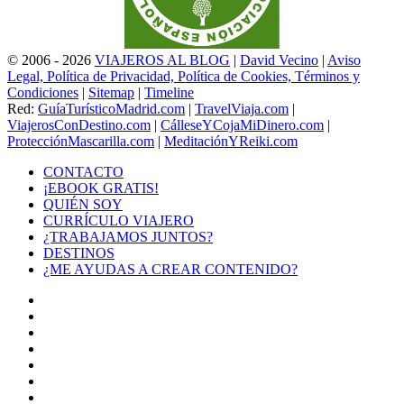
© 2006 - 2026
VIAJEROS AL BLOG
|
David Vecino
|
Aviso
Legal, Política de Privacidad, Política de Cookies, Términos y
Condiciones
|
Sitemap
|
Timeline
Red:
GuíaTurísticoMadrid.com
|
TravelViaja.com
|
ViajerosConDestino.com
|
CálleseYCojaMiDinero.com
|
ProtecciónMascarilla.com
|
MeditaciónYReiki.com
CONTACTO
¡EBOOK GRATIS!
QUIÉN SOY
CURRÍCULO VIAJERO
¿TRABAJAMOS JUNTOS?
DESTINOS
¿ME AYUDAS A CREAR CONTENIDO?
Facebook
X
LinkedIn
YouTube
Instagram
TikTok
Buy