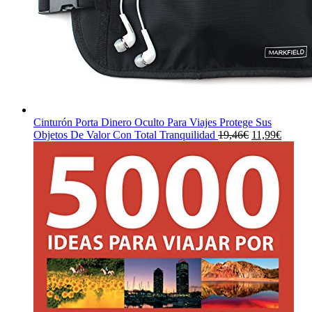
Cinturón Porta Dinero Oculto Para Viajes Protege Sus
El
El
Objetos De Valor Con Total Tranquilidad
19,46
€
11,99
€
precio
precio
original
actual
era:
es:
19,46€.
11,99€