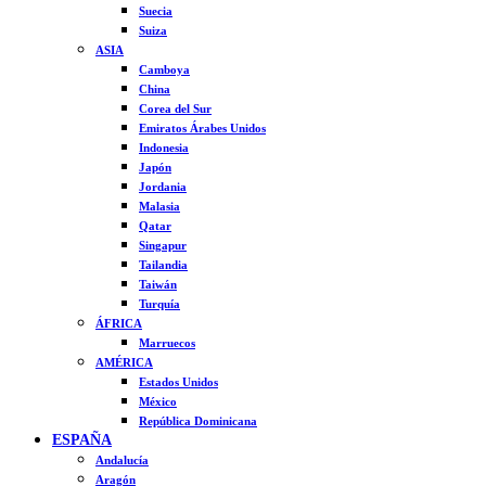
Suecia
Suiza
ASIA
Camboya
China
Corea del Sur
Emiratos Árabes Unidos
Indonesia
Japón
Jordania
Malasia
Qatar
Singapur
Tailandia
Taiwán
Turquía
ÁFRICA
Marruecos
AMÉRICA
Estados Unidos
México
República Dominicana
ESPAÑA
Andalucía
Aragón