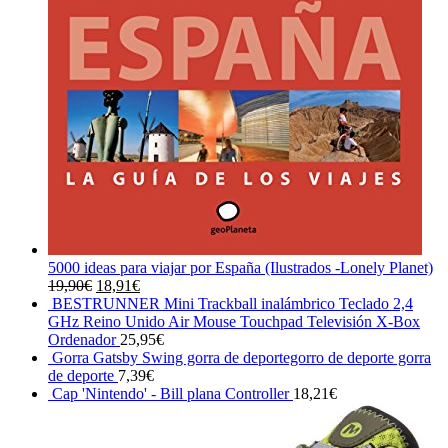
5000 ideas para viajar por España (Ilustrados -Lonely Planet)
El
El
19,90
€
18,91
€
precio
precio
BESTRUNNER Mini Trackball inalámbrico Teclado 2,4
original
actual
GHz Reino Unido Air Mouse Touchpad Televisión X-Box
era:
es:
Ordenador
25,95
€
19,90€.
18,91€.
Gorra Gatsby Swing gorra de deportegorro de deporte gorra
de deporte
7,39
€
Cap 'Nintendo' - Bill plana Controller
18,21
€