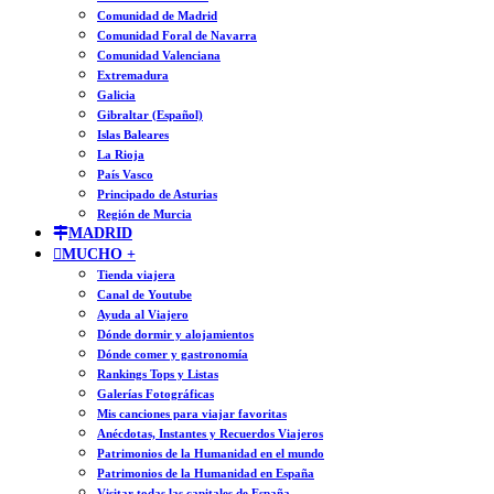
Comunidad de Madrid
Comunidad Foral de Navarra
Comunidad Valenciana
Extremadura
Galicia
Gibraltar (Español)
Islas Baleares
La Rioja
País Vasco
Principado de Asturias
Región de Murcia
MADRID
MUCHO +
Tienda viajera
Canal de Youtube
Ayuda al Viajero
Dónde dormir y alojamientos
Dónde comer y gastronomía
Rankings Tops y Listas
Galerías Fotográficas
Mis canciones para viajar favoritas
Anécdotas, Instantes y Recuerdos Viajeros
Patrimonios de la Humanidad en el mundo
Patrimonios de la Humanidad en España
Visitar todas las capitales de España