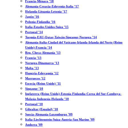
Francia-Mónaco ’18
Alemania-Croacia-Eslovenia-Italia ’17
Holanda-Lituania-Letonia ’17
Japón ’16
Polonia-Finlandia ’16
Italia-Estados Unidos-Suiza ’15
Portugal ’14
Turquía-EAU-Qatar-Taiwán-Singapur-Noruega ’14
Alemania-Italia-Ciudad del Vaticano-Irlanda-Irlanda del Norte (Reino
Unido)-Francia ’14
Rep. Checa-Alemania ’13
Francia ’13
Noruega-Dinamarca ’13
Malta ’13
Hungría-Eslovaquia ’12
Marruecos ’12
Escocia (Reino Unido) ’11
Singapur ’10
Inglaterra (Reino Unido)-Estonia-Finlandia-Corea del Sur-Camboya-
Malasia-Indonesia-Holanda ’10
Portugal ’10
Gibraltar (Español) ’10
Suecia-Alemania-Luxemburgo ’09
Italia-Liechtenstein-Suiza-Austria-San Marino ’09
Andorra ’09