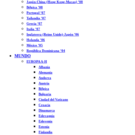
Japón-China (Hong Kong-Macao) ’08
Bélgica ’08
Portugal ’07
Tailandia ’07
Grecia ’07
Italia ’07
Inglaterra (Reino Unido)-Japón ’06
Holanda ’06
México ’05
República Dominicana ’04
MUNDO
EUROPA A-H
Albania
Alemania
Andorra
Austria
Bélgica
Bulgaria
Ciudad del Vaticano
Croacia
Dinamarca
Eslovaquia
Eslovenia
Estonia
Finlandia