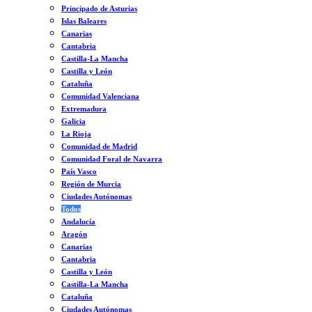
Principado de Asturias
Islas Baleares
Canarias
Cantabria
Castilla-La Mancha
Castilla y León
Cataluña
Comunidad Valenciana
Extremadura
Galicia
La Rioja
Comunidad de Madrid
Comunidad Foral de Navarra
País Vasco
Región de Murcia
Ciudades Autónomas
Todos
Andalucía
Aragón
Canarias
Cantabria
Castilla y León
Castilla-La Mancha
Cataluña
Ciudades Autónomas