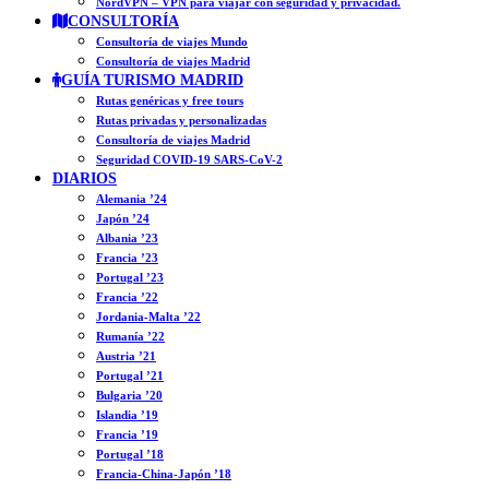
NordVPN – VPN para viajar con seguridad y privacidad.
CONSULTORÍA
Consultoría de viajes Mundo
Consultoría de viajes Madrid
GUÍA TURISMO MADRID
Rutas genéricas y free tours
Rutas privadas y personalizadas
Consultoría de viajes Madrid
Seguridad COVID-19 SARS-CoV-2
DIARIOS
Alemania ’24
Japón ’24
Albania ’23
Francia ’23
Portugal ’23
Francia ’22
Jordania-Malta ’22
Rumanía ’22
Austria ’21
Portugal ’21
Bulgaria ’20
Islandia ’19
Francia ’19
Portugal ’18
Francia-China-Japón ’18