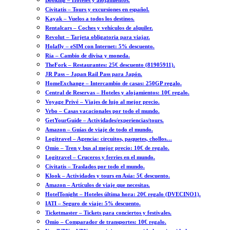
Booking – Hoteles y alojamientos.
Civitatis – Tours y excursiones en español.
Kayak – Vuelos a todos los destinos.
Rentalcars – Coches y vehículos de alquiler.
Revolut – Tarjeta obligatoria para viajar.
Holafly – eSIM con Internet: 5% descuento.
Ria – Cambio de divisa y moneda.
TheFork – Restaurantes: 25€ descuento (81905911).
JR Pass – Japan Rail Pass para Japón.
HomeExchange – Intercambio de casas: 250GP regalo.
Central de Reservas – Hoteles y alojamientos: 10€ regalo.
Voyage Privé – Viajes de lujo al mejor precio.
Vrbo – Casas vacacionales por todo el mundo.
GetYourGuide – Actividades/experiencias/tours.
Amazon – Guías de viaje de todo el mundo.
Logitravel – Agencia: circuitos, paquetes, chollos…
Omio – Tren y bus al mejor precio: 10€ de regalo.
Logitravel – Cruceros y ferries en el mundo.
Civitatis – Traslados por todo el mundo.
Klook – Actividades y tours en Asia: 5€ descuento.
Amazon – Artículos de viaje que necesitas.
HotelTonight – Hoteles última hora: 20€ regalo (DVECINO1).
IATI – Seguro de viaje: 5% descuento.
Ticketmaster – Tickets para conciertos y festivales.
Omio – Comparador de transportes: 10€ regalo.