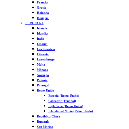
Francia
Grecia
Holanda
Hungría
EUROPA I-Z
Irlanda
Islandia
Italia
Letonia
Liechtenstein
Lituania
Luxemburgo
Malta
Mónaco
Noruega
Polonia
Portugal
Reino Unido
Escocia (Reino Unido)
Gibraltar (Español)
Inglaterra (Reino Unido)
Irlanda del Norte (Reino Unido)
República Checa
Rumanía
San Marino