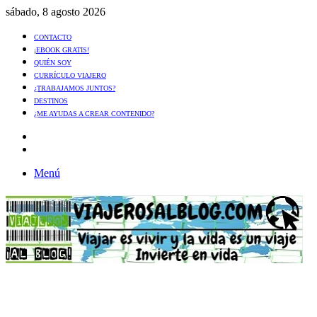
sábado, 8 agosto 2026
CONTACTO
¡EBOOK GRATIS!
QUIÉN SOY
CURRÍCULO VIAJERO
¿TRABAJAMOS JUNTOS?
DESTINOS
¿ME AYUDAS A CREAR CONTENIDO?
Artículo
al
Buscar
azar
Menú