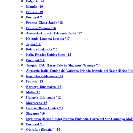
Bulgaria ’20
Islandia ’19
Francia ’19
Portugal ’18
Francia-China-Japón ’18
Francia-Mónaco ’18
Alemania-Croacia-Eslovenia-Italia ’17
Holanda-Lituania-Letonia ’17
Japón ’16
Polonia-Finlandia ’16
Italia-Estados Unidos-Suiza ’15
Portugal ’14
Turquía-EAU-Qatar-Taiwán-Singapur-Noruega ’14
Alemania-Italia-Ciudad del Vaticano-Irlanda-Irlanda del Norte (Reino Un
Rep. Checa-Alemania ’13
Francia ’13
Noruega-Dinamarca ’13
Malta ’13
Hungría-Eslovaquia ’12
Marruecos ’12
Escocia (Reino Unido) ’11
Singapur ’10
Inglaterra (Reino Unido)-Estonia-Finlandia-Corea del Sur-Camboya-Mala
Portugal ’10
Gibraltar (Español) ’10