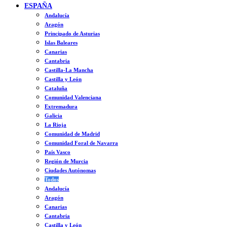
ESPAÑA
Andalucía
Aragón
Principado de Asturias
Islas Baleares
Canarias
Cantabria
Castilla-La Mancha
Castilla y León
Cataluña
Comunidad Valenciana
Extremadura
Galicia
La Rioja
Comunidad de Madrid
Comunidad Foral de Navarra
País Vasco
Región de Murcia
Ciudades Autónomas
Todos
Andalucía
Aragón
Canarias
Cantabria
Castilla y León