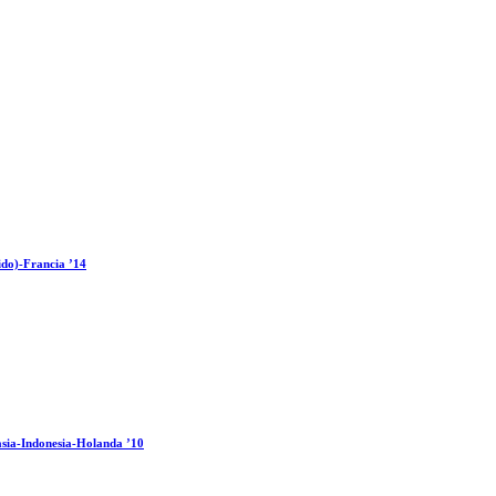
ido)-Francia ’14
sia-Indonesia-Holanda ’10