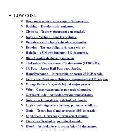
LOW COST
Heymondo – Seguro de viaje: 5% descuento.
Booking – Hoteles y alojamientos.
Civitatis – Tours y excursiones en español.
Kayak – Vuelos a todos los destinos.
Rentalcars – Coches y vehículos de alquiler.
Revolut – Tarjeta obligatoria para viajar.
Holafly – eSIM con Internet: 5% descuento.
Ria – Cambio de divisa y moneda.
TheFork – Restaurantes: 25€ descuento (81905911).
JR Pass – Japan Rail Pass para Japón.
HomeExchange – Intercambio de casas: 250GP regalo.
Central de Reservas – Hoteles y alojamientos: 10€ regalo.
Voyage Privé – Viajes de lujo al mejor precio.
Vrbo – Casas vacacionales por todo el mundo.
GetYourGuide – Actividades/experiencias/tours.
Amazon – Guías de viaje de todo el mundo.
Logitravel – Agencia: circuitos, paquetes, chollos…
Omio – Tren y bus al mejor precio: 10€ de regalo.
Logitravel – Cruceros y ferries en el mundo.
Civitatis – Traslados por todo el mundo.
Klook – Actividades y tours en Asia: 5€ descuento.