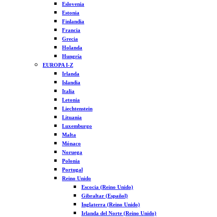
Eslovenia
Estonia
Finlandia
Francia
Grecia
Holanda
Hungría
EUROPA I-Z
Irlanda
Islandia
Italia
Letonia
Liechtenstein
Lituania
Luxemburgo
Malta
Mónaco
Noruega
Polonia
Portugal
Reino Unido
Escocia (Reino Unido)
Gibraltar (Español)
Inglaterra (Reino Unido)
Irlanda del Norte (Reino Unido)