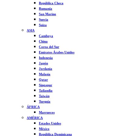
República Checa
Rumanía
San Marino
Suecia
Suiza
ASIA
Camboya
China
Corea del Sur
Emiratos Árabes Unidos
Indonesia
Japón
Jordania
Malasia
Qatar
Singapur
Tailandia
Taiwán
Turquía
ÁFRICA
Marruecos
AMÉRICA
Estados Unidos
México
República Dominicana