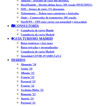
Amazon – Artículos de viaje que necesitas.
HotelTonight – Hoteles última hora: 20€ regalo (DVECINO1).
IATI – Seguro de viaje: 5% descuento.
Ticketmaster – Tickets para conciertos y festivales.
Omio – Comparador de transportes: 10€ regalo.
NordVPN – VPN para viajar con seguridad y privacidad.
CONSULTORÍA
Consultoría de viajes Mundo
Consultoría de viajes Madrid
GUÍA TURISMO MADRID
Rutas genéricas y free tours
Rutas privadas y personalizadas
Consultoría de viajes Madrid
Seguridad COVID-19 SARS-CoV-2
DIARIOS
Alemania ’24
Japón ’24
Albania ’23
Francia ’23
Portugal ’23
Francia ’22
Jordania-Malta ’22
Rumanía ’22
Austria ’21
Portugal ’21