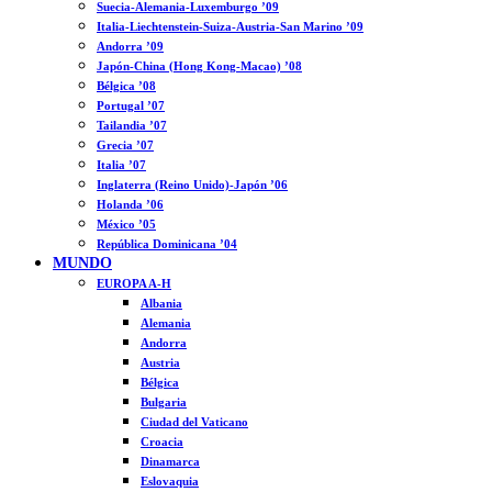
Suecia-Alemania-Luxemburgo ’09
Italia-Liechtenstein-Suiza-Austria-San Marino ’09
Andorra ’09
Japón-China (Hong Kong-Macao) ’08
Bélgica ’08
Portugal ’07
Tailandia ’07
Grecia ’07
Italia ’07
Inglaterra (Reino Unido)-Japón ’06
Holanda ’06
México ’05
República Dominicana ’04
MUNDO
EUROPA A-H
Albania
Alemania
Andorra
Austria
Bélgica
Bulgaria
Ciudad del Vaticano
Croacia
Dinamarca
Eslovaquia