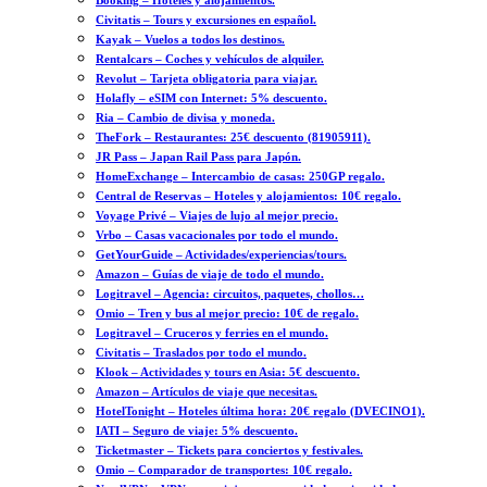
Booking – Hoteles y alojamientos.
Civitatis – Tours y excursiones en español.
Kayak – Vuelos a todos los destinos.
Rentalcars – Coches y vehículos de alquiler.
Revolut – Tarjeta obligatoria para viajar.
Holafly – eSIM con Internet: 5% descuento.
Ria – Cambio de divisa y moneda.
TheFork – Restaurantes: 25€ descuento (81905911).
JR Pass – Japan Rail Pass para Japón.
HomeExchange – Intercambio de casas: 250GP regalo.
Central de Reservas – Hoteles y alojamientos: 10€ regalo.
Voyage Privé – Viajes de lujo al mejor precio.
Vrbo – Casas vacacionales por todo el mundo.
GetYourGuide – Actividades/experiencias/tours.
Amazon – Guías de viaje de todo el mundo.
Logitravel – Agencia: circuitos, paquetes, chollos…
Omio – Tren y bus al mejor precio: 10€ de regalo.
Logitravel – Cruceros y ferries en el mundo.
Civitatis – Traslados por todo el mundo.
Klook – Actividades y tours en Asia: 5€ descuento.
Amazon – Artículos de viaje que necesitas.
HotelTonight – Hoteles última hora: 20€ regalo (DVECINO1).
IATI – Seguro de viaje: 5% descuento.
Ticketmaster – Tickets para conciertos y festivales.
Omio – Comparador de transportes: 10€ regalo.