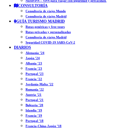
NordVPN – VPN para viajar con seguridad y privacidad.
CONSULTORÍA
Consultoría de viajes Mundo
Consultoría de viajes Madrid
GUÍA TURISMO MADRID
Rutas genéricas y free tours
Rutas privadas y personalizadas
Consultoría de viajes Madrid
Seguridad COVID-19 SARS-CoV-2
DIARIOS
Alemania ’24
Japón ’24
Albania ’23
Francia ’23
Portugal ’23
Francia ’22
Jordania-Malta ’22
Rumanía ’22
Austria ’21
Portugal ’21
Bulgaria ’20
Islandia ’19
Francia ’19
Portugal ’18
Francia-China-Japón ’18