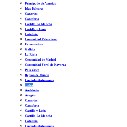
Principado de Asturias
Islas Baleares
Canarias
Cantabria
Castilla-La Mancha
Castilla y León
Cataluña
Comunidad Valenciana
Extremadura
Galicia
La Rioja
Comunidad de Madrid
Comunidad Foral de Navarra
País Vasco
Región de Murcia
Ciudades Autónomas
Todos
Andalucía
Aragón
Canarias
Cantabria
Castilla y León
Castilla-La Mancha
Cataluña
Ciudades Autónomas