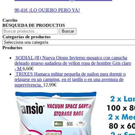
90,41
€
¡LO QUIERO PERO YA!
Carrito
BÚSQUEDA DE PRODUCTOS
Buscar
Buscar
por:
Categorías de productos
Productos
SODIAL (R) Nueva Otono Invierno mosaico con capucha
delgado grueso sudadera de vellon ropa de hombre Gris claro
- M
6,60
€
TRIXES Hamaca militar pequeña de nailon para dormir o
relajarse en un camping, en el jardín o en una aventura de
supervivencia.
12,99
€