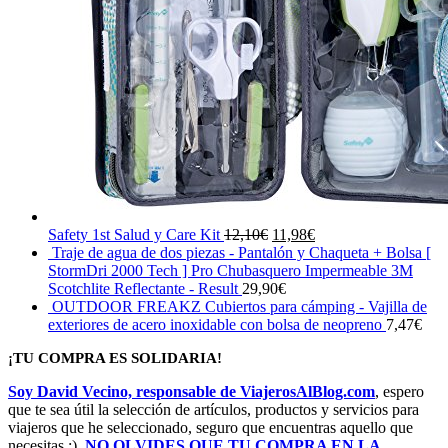
El
El
Safety 1st Salud y Care Kit
12,10
€
11,98
€
precio
precio
Traje de agua de dos piezas - Pantalón y Chaqueta + Bolsa [
original
actual
StormDri 2000 Tech ] Pro Chubasquero Impermeable 3M
era:
es:
Scotchlite Reflectante - Result
29,90
€
12,10€.
11,98€.
OUTDOOR FREAKZ Cubiertos para cámping - Vajilla de
exteriores de acero inoxidable con bolsa de neopreno
7,47
€
¡TU COMPRA ES SOLIDARIA!
Soy David Vecino, responsable de ViajerosAlBlog.com
, espero
que te sea útil la selección de artículos, productos y servicios para
viajeros que he seleccionado, seguro que encuentras aquello que
necesitas ;).
NO OLVIDES QUE TU COMPRA EN LA