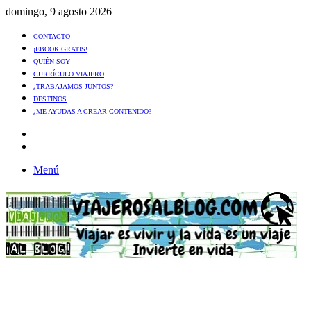
domingo, 9 agosto 2026
CONTACTO
¡EBOOK GRATIS!
QUIÉN SOY
CURRÍCULO VIAJERO
¿TRABAJAMOS JUNTOS?
DESTINOS
¿ME AYUDAS A CREAR CONTENIDO?
Artículo
al
Buscar
azar
Menú