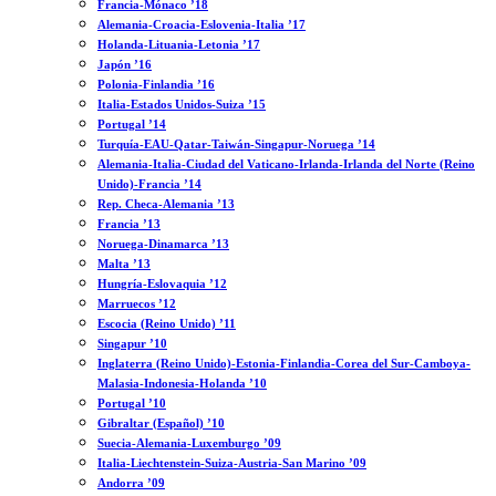
Francia-Mónaco ’18
Alemania-Croacia-Eslovenia-Italia ’17
Holanda-Lituania-Letonia ’17
Japón ’16
Polonia-Finlandia ’16
Italia-Estados Unidos-Suiza ’15
Portugal ’14
Turquía-EAU-Qatar-Taiwán-Singapur-Noruega ’14
Alemania-Italia-Ciudad del Vaticano-Irlanda-Irlanda del Norte (Reino
Unido)-Francia ’14
Rep. Checa-Alemania ’13
Francia ’13
Noruega-Dinamarca ’13
Malta ’13
Hungría-Eslovaquia ’12
Marruecos ’12
Escocia (Reino Unido) ’11
Singapur ’10
Inglaterra (Reino Unido)-Estonia-Finlandia-Corea del Sur-Camboya-
Malasia-Indonesia-Holanda ’10
Portugal ’10
Gibraltar (Español) ’10
Suecia-Alemania-Luxemburgo ’09
Italia-Liechtenstein-Suiza-Austria-San Marino ’09
Andorra ’09