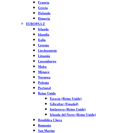
Francia
Grecia
Holanda
Hungría
EUROPA I-Z
Irlanda
Islandia
Italia
Letonia
Liechtenstein
Lituania
Luxemburgo
Malta
Mónaco
Noruega
Polonia
Portugal
Reino Unido
Escocia (Reino Unido)
Gibraltar (Español)
Inglaterra (Reino Unido)
Irlanda del Norte (Reino Unido)
República Checa
Rumanía
San Marino