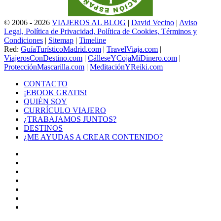
© 2006 - 2026
VIAJEROS AL BLOG
|
David Vecino
|
Aviso
Legal, Política de Privacidad, Política de Cookies, Términos y
Condiciones
|
Sitemap
|
Timeline
Red:
GuíaTurísticoMadrid.com
|
TravelViaja.com
|
ViajerosConDestino.com
|
CálleseYCojaMiDinero.com
|
ProtecciónMascarilla.com
|
MeditaciónYReiki.com
CONTACTO
¡EBOOK GRATIS!
QUIÉN SOY
CURRÍCULO VIAJERO
¿TRABAJAMOS JUNTOS?
DESTINOS
¿ME AYUDAS A CREAR CONTENIDO?
Facebook
X
LinkedIn
YouTube
Instagram
TikTok
Buy
Me