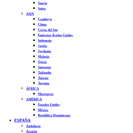
Suecia
Suiza
ASIA
Camboya
China
Corea del Sur
Emiratos Árabes Unidos
Indonesia
Japón
Jordania
Malasia
Qatar
Singapur
Tailandia
Taiwán
Turquía
ÁFRICA
Marruecos
AMÉRICA
Estados Unidos
México
República Dominicana
ESPAÑA
Andalucía
Aragón