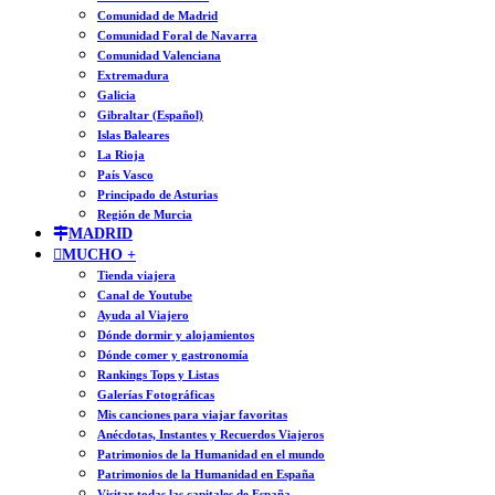
Comunidad de Madrid
Comunidad Foral de Navarra
Comunidad Valenciana
Extremadura
Galicia
Gibraltar (Español)
Islas Baleares
La Rioja
País Vasco
Principado de Asturias
Región de Murcia
MADRID
MUCHO +
Tienda viajera
Canal de Youtube
Ayuda al Viajero
Dónde dormir y alojamientos
Dónde comer y gastronomía
Rankings Tops y Listas
Galerías Fotográficas
Mis canciones para viajar favoritas
Anécdotas, Instantes y Recuerdos Viajeros
Patrimonios de la Humanidad en el mundo
Patrimonios de la Humanidad en España
Visitar todas las capitales de España