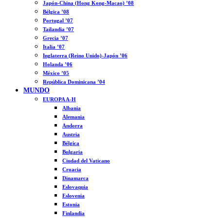
Japón-China (Hong Kong-Macao) ’08
Bélgica ’08
Portugal ’07
Tailandia ’07
Grecia ’07
Italia ’07
Inglaterra (Reino Unido)-Japón ’06
Holanda ’06
México ’05
República Dominicana ’04
MUNDO
EUROPA A-H
Albania
Alemania
Andorra
Austria
Bélgica
Bulgaria
Ciudad del Vaticano
Croacia
Dinamarca
Eslovaquia
Eslovenia
Estonia
Finlandia