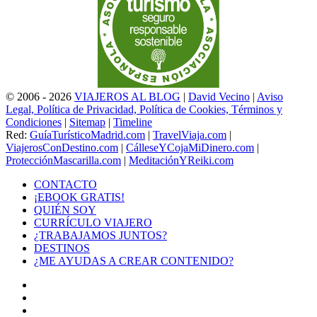
© 2006 - 2026
VIAJEROS AL BLOG
|
David Vecino
|
Aviso
Legal, Política de Privacidad, Política de Cookies, Términos y
Condiciones
|
Sitemap
|
Timeline
Red:
GuíaTurísticoMadrid.com
|
TravelViaja.com
|
ViajerosConDestino.com
|
CálleseYCojaMiDinero.com
|
ProtecciónMascarilla.com
|
MeditaciónYReiki.com
CONTACTO
¡EBOOK GRATIS!
QUIÉN SOY
CURRÍCULO VIAJERO
¿TRABAJAMOS JUNTOS?
DESTINOS
¿ME AYUDAS A CREAR CONTENIDO?
Facebook
X
LinkedIn