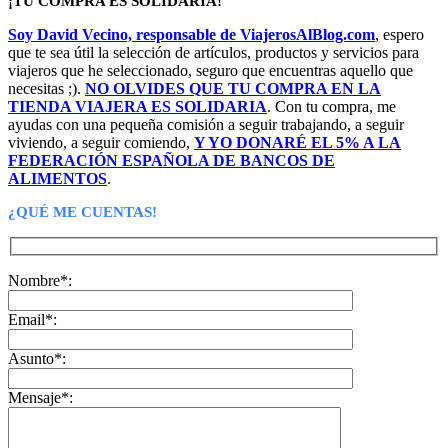
¡TU COMPRA ES SOLIDARIA!
original
actual
era:
es:
Soy David Vecino, responsable de ViajerosAlBlog.com
, espero
39,96€.
9,99€.
que te sea útil la selección de artículos, productos y servicios para
viajeros que he seleccionado, seguro que encuentras aquello que
necesitas ;).
NO OLVIDES QUE TU COMPRA EN LA
TIENDA VIAJERA ES SOLIDARIA
. Con tu compra, me
ayudas con una pequeña comisión a seguir trabajando, a seguir
viviendo, a seguir comiendo,
Y YO DONARÉ EL 5% A LA
FEDERACIÓN ESPAÑOLA DE BANCOS DE
ALIMENTOS
.
¿QUÉ ME CUENTAS!
Nombre*:
Email*:
Asunto*:
Mensaje*: