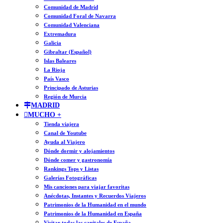
Comunidad de Madrid
Comunidad Foral de Navarra
Comunidad Valenciana
Extremadura
Galicia
Gibraltar (Español)
Islas Baleares
La Rioja
País Vasco
Principado de Asturias
Región de Murcia
MADRID
MUCHO +
Tienda viajera
Canal de Youtube
Ayuda al Viajero
Dónde dormir y alojamientos
Dónde comer y gastronomía
Rankings Tops y Listas
Galerías Fotográficas
Mis canciones para viajar favoritas
Anécdotas, Instantes y Recuerdos Viajeros
Patrimonios de la Humanidad en el mundo
Patrimonios de la Humanidad en España
Visitar todas las capitales de España