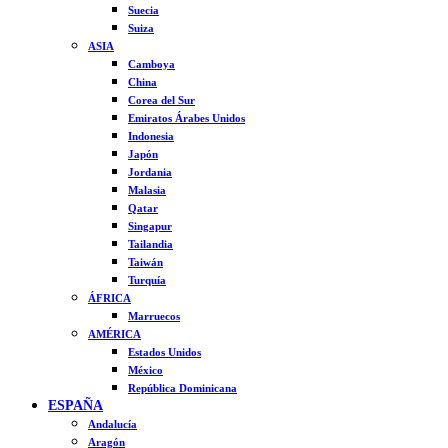
Suecia
Suiza
ASIA
Camboya
China
Corea del Sur
Emiratos Árabes Unidos
Indonesia
Japón
Jordania
Malasia
Qatar
Singapur
Tailandia
Taiwán
Turquía
ÁFRICA
Marruecos
AMÉRICA
Estados Unidos
México
República Dominicana
ESPAÑA
Andalucía
Aragón