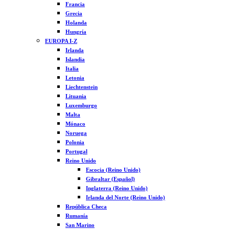
Francia
Grecia
Holanda
Hungría
EUROPA I-Z
Irlanda
Islandia
Italia
Letonia
Liechtenstein
Lituania
Luxemburgo
Malta
Mónaco
Noruega
Polonia
Portugal
Reino Unido
Escocia (Reino Unido)
Gibraltar (Español)
Inglaterra (Reino Unido)
Irlanda del Norte (Reino Unido)
República Checa
Rumanía
San Marino