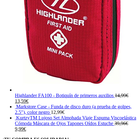
Highlander FA100 - Botiquín de primeros auxilios
14,99
€
El
El
13,59
€
precio
precio
Markstore Case - Funda de disco duro (a prueba de golpes,
original
actual
2.5"), color negro
12,99
€
era:
es:
KurtzyTM Lujoso Set Almohada Viaje Espuma Viscoelástica
14,99€.
13,59€.
Cómoda Máscara de Ojos Tapones Oídos Estuche
39,96
€
El
El
9,99
€
precio
precio