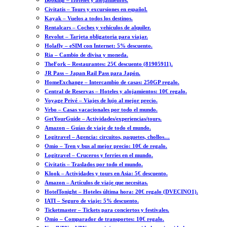
Booking – Hoteles y alojamientos.
Civitatis – Tours y excursiones en español.
Kayak – Vuelos a todos los destinos.
Rentalcars – Coches y vehículos de alquiler.
Revolut – Tarjeta obligatoria para viajar.
Holafly – eSIM con Internet: 5% descuento.
Ria – Cambio de divisa y moneda.
TheFork – Restaurantes: 25€ descuento (81905911).
JR Pass – Japan Rail Pass para Japón.
HomeExchange – Intercambio de casas: 250GP regalo.
Central de Reservas – Hoteles y alojamientos: 10€ regalo.
Voyage Privé – Viajes de lujo al mejor precio.
Vrbo – Casas vacacionales por todo el mundo.
GetYourGuide – Actividades/experiencias/tours.
Amazon – Guías de viaje de todo el mundo.
Logitravel – Agencia: circuitos, paquetes, chollos…
Omio – Tren y bus al mejor precio: 10€ de regalo.
Logitravel – Cruceros y ferries en el mundo.
Civitatis – Traslados por todo el mundo.
Klook – Actividades y tours en Asia: 5€ descuento.
Amazon – Artículos de viaje que necesitas.
HotelTonight – Hoteles última hora: 20€ regalo (DVECINO1).
IATI – Seguro de viaje: 5% descuento.
Ticketmaster – Tickets para conciertos y festivales.
Omio – Comparador de transportes: 10€ regalo.