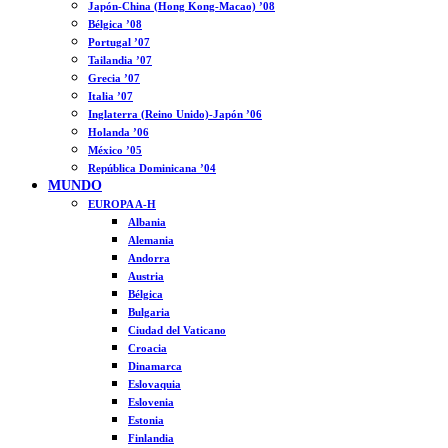
Japón-China (Hong Kong-Macao) ’08
Bélgica ’08
Portugal ’07
Tailandia ’07
Grecia ’07
Italia ’07
Inglaterra (Reino Unido)-Japón ’06
Holanda ’06
México ’05
República Dominicana ’04
MUNDO
EUROPA A-H
Albania
Alemania
Andorra
Austria
Bélgica
Bulgaria
Ciudad del Vaticano
Croacia
Dinamarca
Eslovaquia
Eslovenia
Estonia
Finlandia