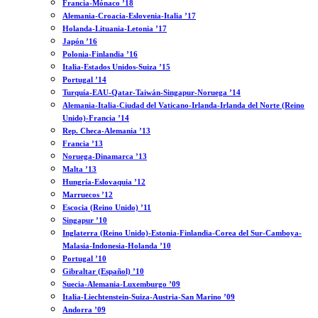
Francia-Mónaco ’18
Alemania-Croacia-Eslovenia-Italia ’17
Holanda-Lituania-Letonia ’17
Japón ’16
Polonia-Finlandia ’16
Italia-Estados Unidos-Suiza ’15
Portugal ’14
Turquía-EAU-Qatar-Taiwán-Singapur-Noruega ’14
Alemania-Italia-Ciudad del Vaticano-Irlanda-Irlanda del Norte (Reino
Unido)-Francia ’14
Rep. Checa-Alemania ’13
Francia ’13
Noruega-Dinamarca ’13
Malta ’13
Hungría-Eslovaquia ’12
Marruecos ’12
Escocia (Reino Unido) ’11
Singapur ’10
Inglaterra (Reino Unido)-Estonia-Finlandia-Corea del Sur-Camboya-
Malasia-Indonesia-Holanda ’10
Portugal ’10
Gibraltar (Español) ’10
Suecia-Alemania-Luxemburgo ’09
Italia-Liechtenstein-Suiza-Austria-San Marino ’09
Andorra ’09