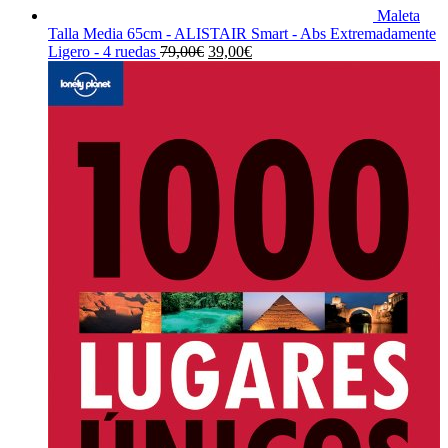
Maleta
Talla Media 65cm - ALISTAIR Smart - Abs Extremadamente
El
El
Ligero - 4 ruedas
79,00
€
39,00
€
precio
precio
original
actual
era:
es:
79,00€.
39,00€.