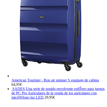
American Tourister - Bon air spinner S equipaje de cabina
64,95
€
SADES Una serie de sonido envolvente estšŠreo para juegos
de PC Pro Auriculares de la venda de los auriculares con
micrš®fono luz LED
29,95
€