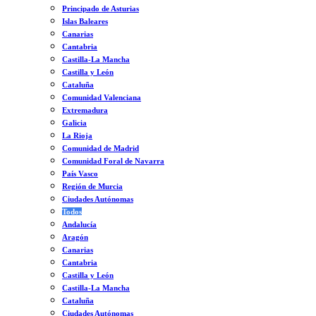
Principado de Asturias
Islas Baleares
Canarias
Cantabria
Castilla-La Mancha
Castilla y León
Cataluña
Comunidad Valenciana
Extremadura
Galicia
La Rioja
Comunidad de Madrid
Comunidad Foral de Navarra
País Vasco
Región de Murcia
Ciudades Autónomas
Todos
Andalucía
Aragón
Canarias
Cantabria
Castilla y León
Castilla-La Mancha
Cataluña
Ciudades Autónomas