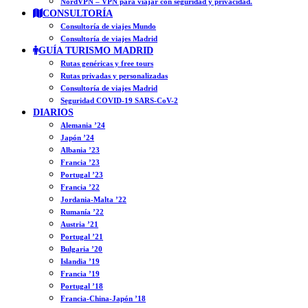
NordVPN – VPN para viajar con seguridad y privacidad.
CONSULTORÍA
Consultoría de viajes Mundo
Consultoría de viajes Madrid
GUÍA TURISMO MADRID
Rutas genéricas y free tours
Rutas privadas y personalizadas
Consultoría de viajes Madrid
Seguridad COVID-19 SARS-CoV-2
DIARIOS
Alemania ’24
Japón ’24
Albania ’23
Francia ’23
Portugal ’23
Francia ’22
Jordania-Malta ’22
Rumanía ’22
Austria ’21
Portugal ’21
Bulgaria ’20
Islandia ’19
Francia ’19
Portugal ’18
Francia-China-Japón ’18