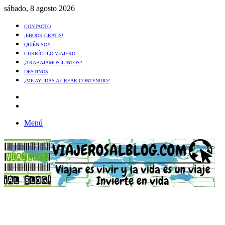
sábado, 8 agosto 2026
CONTACTO
¡EBOOK GRATIS!
QUIÉN SOY
CURRÍCULO VIAJERO
¿TRABAJAMOS JUNTOS?
DESTINOS
¿ME AYUDAS A CREAR CONTENIDO?
Artículo
al
Buscar
azar
Menú