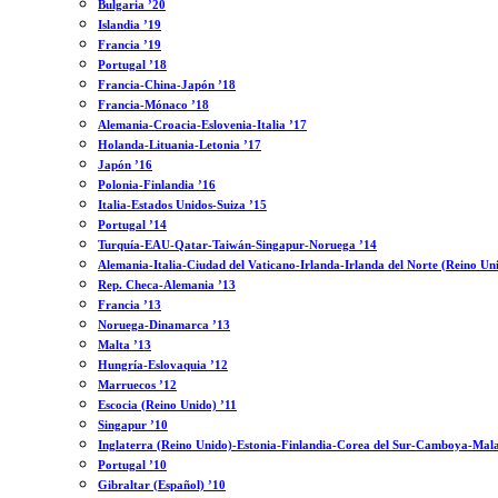
Bulgaria ’20
Islandia ’19
Francia ’19
Portugal ’18
Francia-China-Japón ’18
Francia-Mónaco ’18
Alemania-Croacia-Eslovenia-Italia ’17
Holanda-Lituania-Letonia ’17
Japón ’16
Polonia-Finlandia ’16
Italia-Estados Unidos-Suiza ’15
Portugal ’14
Turquía-EAU-Qatar-Taiwán-Singapur-Noruega ’14
Alemania-Italia-Ciudad del Vaticano-Irlanda-Irlanda del Norte (Reino Un
Rep. Checa-Alemania ’13
Francia ’13
Noruega-Dinamarca ’13
Malta ’13
Hungría-Eslovaquia ’12
Marruecos ’12
Escocia (Reino Unido) ’11
Singapur ’10
Inglaterra (Reino Unido)-Estonia-Finlandia-Corea del Sur-Camboya-Mala
Portugal ’10
Gibraltar (Español) ’10