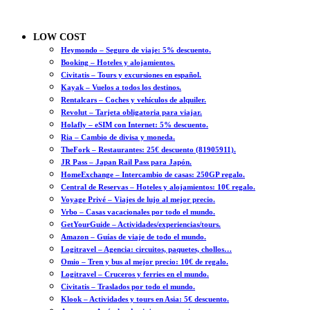
LOW COST
Heymondo – Seguro de viaje: 5% descuento.
Booking – Hoteles y alojamientos.
Civitatis – Tours y excursiones en español.
Kayak – Vuelos a todos los destinos.
Rentalcars – Coches y vehículos de alquiler.
Revolut – Tarjeta obligatoria para viajar.
Holafly – eSIM con Internet: 5% descuento.
Ria – Cambio de divisa y moneda.
TheFork – Restaurantes: 25€ descuento (81905911).
JR Pass – Japan Rail Pass para Japón.
HomeExchange – Intercambio de casas: 250GP regalo.
Central de Reservas – Hoteles y alojamientos: 10€ regalo.
Voyage Privé – Viajes de lujo al mejor precio.
Vrbo – Casas vacacionales por todo el mundo.
GetYourGuide – Actividades/experiencias/tours.
Amazon – Guías de viaje de todo el mundo.
Logitravel – Agencia: circuitos, paquetes, chollos…
Omio – Tren y bus al mejor precio: 10€ de regalo.
Logitravel – Cruceros y ferries en el mundo.
Civitatis – Traslados por todo el mundo.
Klook – Actividades y tours en Asia: 5€ descuento.