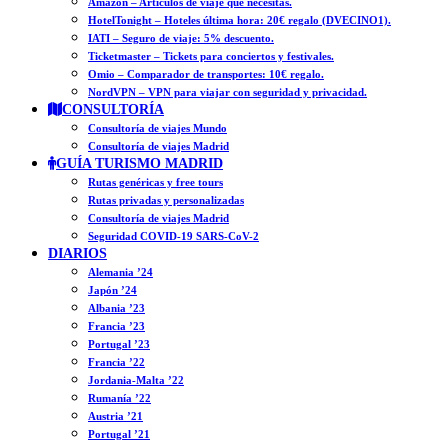
Amazon – Artículos de viaje que necesitas.
HotelTonight – Hoteles última hora: 20€ regalo (DVECINO1).
IATI – Seguro de viaje: 5% descuento.
Ticketmaster – Tickets para conciertos y festivales.
Omio – Comparador de transportes: 10€ regalo.
NordVPN – VPN para viajar con seguridad y privacidad.
CONSULTORÍA
Consultoría de viajes Mundo
Consultoría de viajes Madrid
GUÍA TURISMO MADRID
Rutas genéricas y free tours
Rutas privadas y personalizadas
Consultoría de viajes Madrid
Seguridad COVID-19 SARS-CoV-2
DIARIOS
Alemania ’24
Japón ’24
Albania ’23
Francia ’23
Portugal ’23
Francia ’22
Jordania-Malta ’22
Rumanía ’22
Austria ’21
Portugal ’21