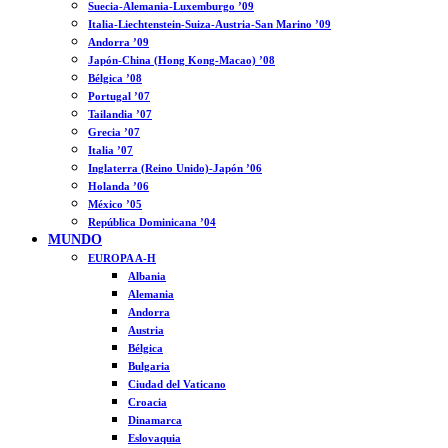
Suecia-Alemania-Luxemburgo ’09
Italia-Liechtenstein-Suiza-Austria-San Marino ’09
Andorra ’09
Japón-China (Hong Kong-Macao) ’08
Bélgica ’08
Portugal ’07
Tailandia ’07
Grecia ’07
Italia ’07
Inglaterra (Reino Unido)-Japón ’06
Holanda ’06
México ’05
República Dominicana ’04
MUNDO
EUROPA A-H
Albania
Alemania
Andorra
Austria
Bélgica
Bulgaria
Ciudad del Vaticano
Croacia
Dinamarca
Eslovaquia