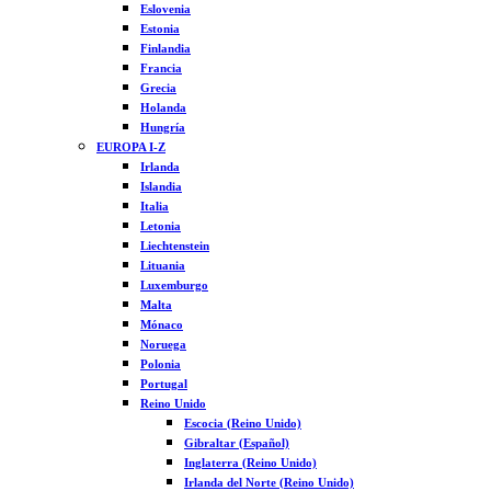
Eslovenia
Estonia
Finlandia
Francia
Grecia
Holanda
Hungría
EUROPA I-Z
Irlanda
Islandia
Italia
Letonia
Liechtenstein
Lituania
Luxemburgo
Malta
Mónaco
Noruega
Polonia
Portugal
Reino Unido
Escocia (Reino Unido)
Gibraltar (Español)
Inglaterra (Reino Unido)
Irlanda del Norte (Reino Unido)