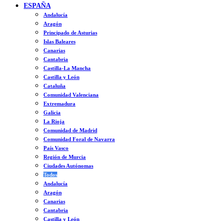
ESPAÑA
Andalucía
Aragón
Principado de Asturias
Islas Baleares
Canarias
Cantabria
Castilla-La Mancha
Castilla y León
Cataluña
Comunidad Valenciana
Extremadura
Galicia
La Rioja
Comunidad de Madrid
Comunidad Foral de Navarra
País Vasco
Región de Murcia
Ciudades Autónomas
Todos
Andalucía
Aragón
Canarias
Cantabria
Castilla y León