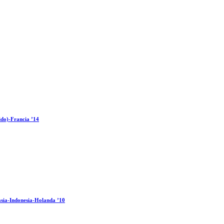
ido)-Francia ’14
sia-Indonesia-Holanda ’10