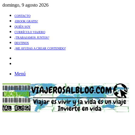
domingo, 9 agosto 2026
CONTACTO
¡EBOOK GRATIS!
QUIÉN SOY
CURRÍCULO VIAJERO
¿TRABAJAMOS JUNTOS?
DESTINOS
¿ME AYUDAS A CREAR CONTENIDO?
Artículo
al
Buscar
azar
Menú