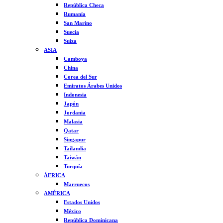
República Checa
Rumanía
San Marino
Suecia
Suiza
ASIA
Camboya
China
Corea del Sur
Emiratos Árabes Unidos
Indonesia
Japón
Jordania
Malasia
Qatar
Singapur
Tailandia
Taiwán
Turquía
ÁFRICA
Marruecos
AMÉRICA
Estados Unidos
México
República Dominicana