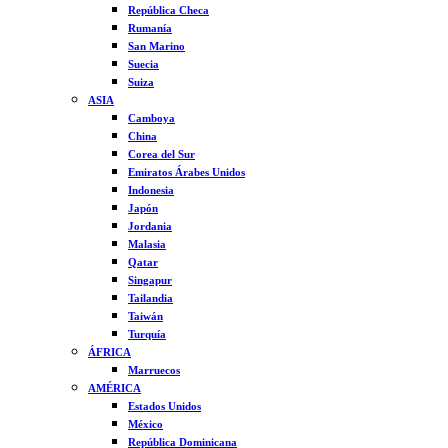
República Checa
Rumanía
San Marino
Suecia
Suiza
ASIA
Camboya
China
Corea del Sur
Emiratos Árabes Unidos
Indonesia
Japón
Jordania
Malasia
Qatar
Singapur
Tailandia
Taiwán
Turquía
ÁFRICA
Marruecos
AMÉRICA
Estados Unidos
México
República Dominicana