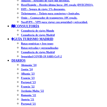
Amazon – Artículos de viaje que necesitas.
HotelTonight – Hoteles última hora: 20€ regalo (DVECINO1).
IATI – Seguro de viaje: 5% descuento.
Ticketmaster – Tickets para conciertos y festivales.
Omio – Comparador de transportes: 10€ regalo.
NordVPN – VPN para viajar con seguridad y privacidad.
CONSULTORÍA
Consultoría de viajes Mundo
Consultoría de viajes Madrid
GUÍA TURISMO MADRID
Rutas genéricas y free tours
Rutas privadas y personalizadas
Consultoría de viajes Madrid
Seguridad COVID-19 SARS-CoV-2
DIARIOS
Alemania ’24
Japón ’24
Albania ’23
Francia ’23
Portugal ’23
Francia ’22
Jordania-Malta ’22
Rumanía ’22
Austria ’21
Portugal ’21