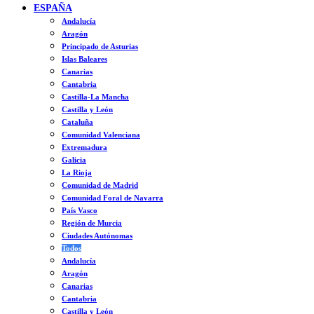
ESPAÑA
Andalucía
Aragón
Principado de Asturias
Islas Baleares
Canarias
Cantabria
Castilla-La Mancha
Castilla y León
Cataluña
Comunidad Valenciana
Extremadura
Galicia
La Rioja
Comunidad de Madrid
Comunidad Foral de Navarra
País Vasco
Región de Murcia
Ciudades Autónomas
Todos
Andalucía
Aragón
Canarias
Cantabria
Castilla y León