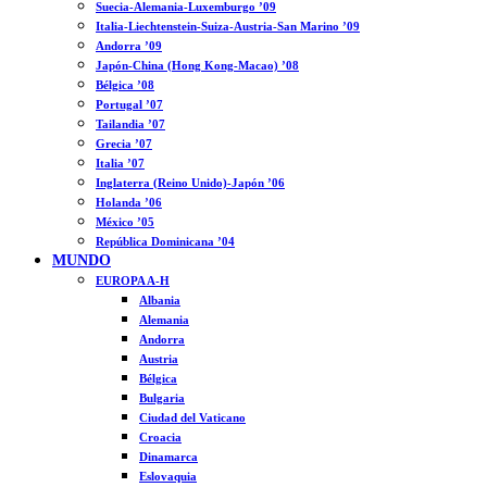
Suecia-Alemania-Luxemburgo ’09
Italia-Liechtenstein-Suiza-Austria-San Marino ’09
Andorra ’09
Japón-China (Hong Kong-Macao) ’08
Bélgica ’08
Portugal ’07
Tailandia ’07
Grecia ’07
Italia ’07
Inglaterra (Reino Unido)-Japón ’06
Holanda ’06
México ’05
República Dominicana ’04
MUNDO
EUROPA A-H
Albania
Alemania
Andorra
Austria
Bélgica
Bulgaria
Ciudad del Vaticano
Croacia
Dinamarca
Eslovaquia