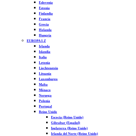
Eslovenia
Estonia
Finlandia
Francia
Grecia
Holanda
Hungría
EUROPA I-Z
Irlanda
Islandia
Italia
Letonia
Liechtenstein
Lituania
Luxemburgo
Malta
Mónaco
Noruega
Polonia
Portugal
Reino Unido
Escocia (Reino Unido)
Gibraltar (Español)
Inglaterra (Reino Unido)
Irlanda del Norte (Reino Unido)