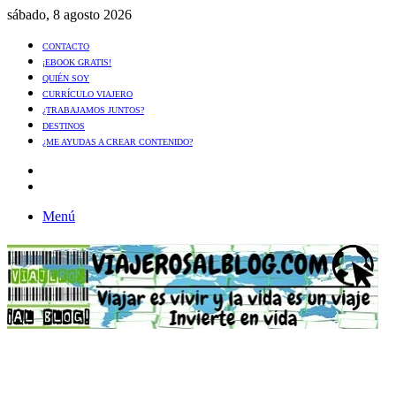
sábado, 8 agosto 2026
CONTACTO
¡EBOOK GRATIS!
QUIÉN SOY
CURRÍCULO VIAJERO
¿TRABAJAMOS JUNTOS?
DESTINOS
¿ME AYUDAS A CREAR CONTENIDO?
Artículo
al
Buscar
azar
Menú