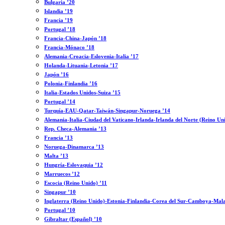
Bulgaria ’20
Islandia ’19
Francia ’19
Portugal ’18
Francia-China-Japón ’18
Francia-Mónaco ’18
Alemania-Croacia-Eslovenia-Italia ’17
Holanda-Lituania-Letonia ’17
Japón ’16
Polonia-Finlandia ’16
Italia-Estados Unidos-Suiza ’15
Portugal ’14
Turquía-EAU-Qatar-Taiwán-Singapur-Noruega ’14
Alemania-Italia-Ciudad del Vaticano-Irlanda-Irlanda del Norte (Reino Un
Rep. Checa-Alemania ’13
Francia ’13
Noruega-Dinamarca ’13
Malta ’13
Hungría-Eslovaquia ’12
Marruecos ’12
Escocia (Reino Unido) ’11
Singapur ’10
Inglaterra (Reino Unido)-Estonia-Finlandia-Corea del Sur-Camboya-Mala
Portugal ’10
Gibraltar (Español) ’10