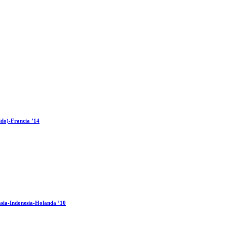
ido)-Francia ’14
sia-Indonesia-Holanda ’10