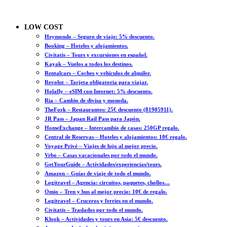
LOW COST
Heymondo – Seguro de viaje: 5% descuento.
Booking – Hoteles y alojamientos.
Civitatis – Tours y excursiones en español.
Kayak – Vuelos a todos los destinos.
Rentalcars – Coches y vehículos de alquiler.
Revolut – Tarjeta obligatoria para viajar.
Holafly – eSIM con Internet: 5% descuento.
Ria – Cambio de divisa y moneda.
TheFork – Restaurantes: 25€ descuento (81905911).
JR Pass – Japan Rail Pass para Japón.
HomeExchange – Intercambio de casas: 250GP regalo.
Central de Reservas – Hoteles y alojamientos: 10€ regalo.
Voyage Privé – Viajes de lujo al mejor precio.
Vrbo – Casas vacacionales por todo el mundo.
GetYourGuide – Actividades/experiencias/tours.
Amazon – Guías de viaje de todo el mundo.
Logitravel – Agencia: circuitos, paquetes, chollos…
Omio – Tren y bus al mejor precio: 10€ de regalo.
Logitravel – Cruceros y ferries en el mundo.
Civitatis – Traslados por todo el mundo.
Klook – Actividades y tours en Asia: 5€ descuento.