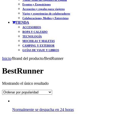
Eventos y Exposiciones
Accesorios y regalos para viajeros
Viajes y experiencias de colaboradores
Colaboraciones, Medios y Entrevistas
TIENDA
ACCESORIOS
ROPA Y CALZADO
TECNOLOGÍA
MOCHILAS Y MALETAS
CAMPING Y EXTERIOR
GUÍAS DE VIAJE Y LIBROS
Inicio
/
Brand del producto
/
BestRunner
BestRunner
Mostrando el único resultado
Normalmente se despacha en 24 horas