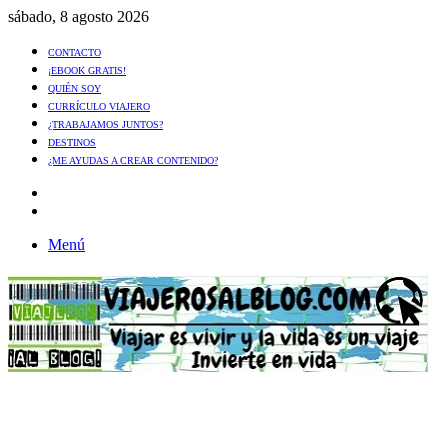
sábado, 8 agosto 2026
CONTACTO
¡EBOOK GRATIS!
QUIÉN SOY
CURRÍCULO VIAJERO
¿TRABAJAMOS JUNTOS?
DESTINOS
¿ME AYUDAS A CREAR CONTENIDO?
Artículo
al
Buscar
azar
Menú