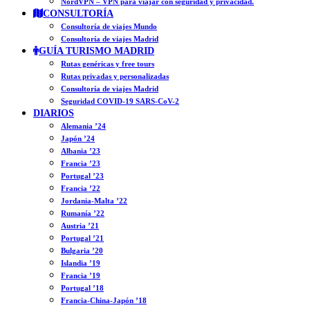
NordVPN – VPN para viajar con seguridad y privacidad.
CONSULTORÍA
Consultoría de viajes Mundo
Consultoría de viajes Madrid
GUÍA TURISMO MADRID
Rutas genéricas y free tours
Rutas privadas y personalizadas
Consultoría de viajes Madrid
Seguridad COVID-19 SARS-CoV-2
DIARIOS
Alemania ’24
Japón ’24
Albania ’23
Francia ’23
Portugal ’23
Francia ’22
Jordania-Malta ’22
Rumanía ’22
Austria ’21
Portugal ’21
Bulgaria ’20
Islandia ’19
Francia ’19
Portugal ’18
Francia-China-Japón ’18