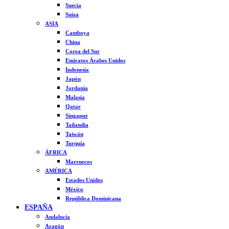
Suecia
Suiza
ASIA
Camboya
China
Corea del Sur
Emiratos Árabes Unidos
Indonesia
Japón
Jordania
Malasia
Qatar
Singapur
Tailandia
Taiwán
Turquía
ÁFRICA
Marruecos
AMÉRICA
Estados Unidos
México
República Dominicana
ESPAÑA
Andalucía
Aragón