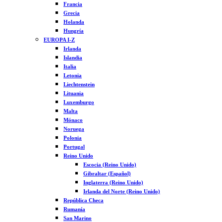
Francia
Grecia
Holanda
Hungría
EUROPA I-Z
Irlanda
Islandia
Italia
Letonia
Liechtenstein
Lituania
Luxemburgo
Malta
Mónaco
Noruega
Polonia
Portugal
Reino Unido
Escocia (Reino Unido)
Gibraltar (Español)
Inglaterra (Reino Unido)
Irlanda del Norte (Reino Unido)
República Checa
Rumanía
San Marino