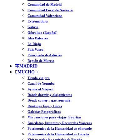
Comunidad de Madrid
Comunidad Foral de Navarra
Comunidad Valenciana
Extremadura
Galicia
Gibraltar (Español)
Islas Baleares
La Rioja
País Vasco
Principado de Asturias
Región de Murcia
MADRID
MUCHO +
Tienda viajera
Canal de Youtube
Ayuda al Viajero
Dónde dormir y alojamientos
Dónde comer y gastronomía
Rankings Tops y Listas
Galerías Fotográficas
Mis canciones para viajar favoritas
Anécdotas, Instantes y Recuerdos Viajeros
Patrimonios de la Humanidad en el mundo
Patrimonios de la Humanidad en España
Visitar todas las capitales de España