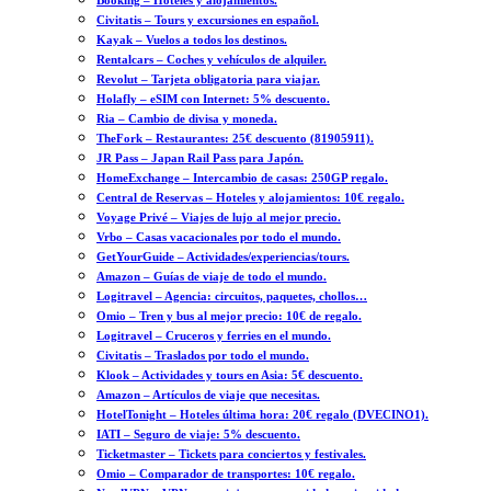
Booking – Hoteles y alojamientos.
Civitatis – Tours y excursiones en español.
Kayak – Vuelos a todos los destinos.
Rentalcars – Coches y vehículos de alquiler.
Revolut – Tarjeta obligatoria para viajar.
Holafly – eSIM con Internet: 5% descuento.
Ria – Cambio de divisa y moneda.
TheFork – Restaurantes: 25€ descuento (81905911).
JR Pass – Japan Rail Pass para Japón.
HomeExchange – Intercambio de casas: 250GP regalo.
Central de Reservas – Hoteles y alojamientos: 10€ regalo.
Voyage Privé – Viajes de lujo al mejor precio.
Vrbo – Casas vacacionales por todo el mundo.
GetYourGuide – Actividades/experiencias/tours.
Amazon – Guías de viaje de todo el mundo.
Logitravel – Agencia: circuitos, paquetes, chollos…
Omio – Tren y bus al mejor precio: 10€ de regalo.
Logitravel – Cruceros y ferries en el mundo.
Civitatis – Traslados por todo el mundo.
Klook – Actividades y tours en Asia: 5€ descuento.
Amazon – Artículos de viaje que necesitas.
HotelTonight – Hoteles última hora: 20€ regalo (DVECINO1).
IATI – Seguro de viaje: 5% descuento.
Ticketmaster – Tickets para conciertos y festivales.
Omio – Comparador de transportes: 10€ regalo.