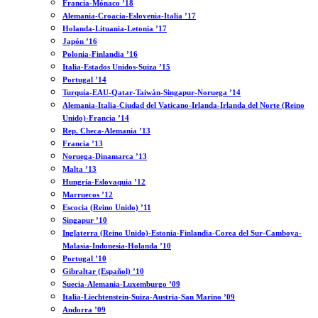
Francia-Mónaco ’18
Alemania-Croacia-Eslovenia-Italia ’17
Holanda-Lituania-Letonia ’17
Japón ’16
Polonia-Finlandia ’16
Italia-Estados Unidos-Suiza ’15
Portugal ’14
Turquía-EAU-Qatar-Taiwán-Singapur-Noruega ’14
Alemania-Italia-Ciudad del Vaticano-Irlanda-Irlanda del Norte (Reino
Unido)-Francia ’14
Rep. Checa-Alemania ’13
Francia ’13
Noruega-Dinamarca ’13
Malta ’13
Hungría-Eslovaquia ’12
Marruecos ’12
Escocia (Reino Unido) ’11
Singapur ’10
Inglaterra (Reino Unido)-Estonia-Finlandia-Corea del Sur-Camboya-
Malasia-Indonesia-Holanda ’10
Portugal ’10
Gibraltar (Español) ’10
Suecia-Alemania-Luxemburgo ’09
Italia-Liechtenstein-Suiza-Austria-San Marino ’09
Andorra ’09