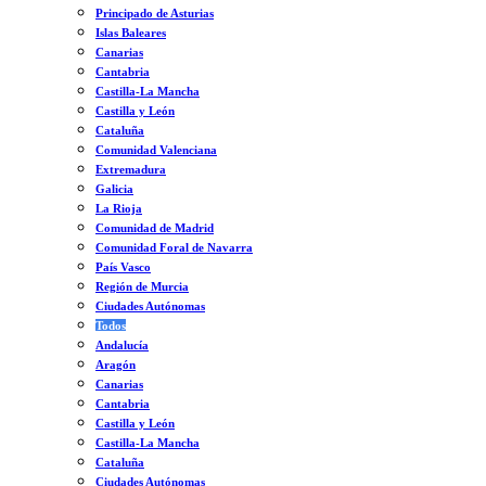
Principado de Asturias
Islas Baleares
Canarias
Cantabria
Castilla-La Mancha
Castilla y León
Cataluña
Comunidad Valenciana
Extremadura
Galicia
La Rioja
Comunidad de Madrid
Comunidad Foral de Navarra
País Vasco
Región de Murcia
Ciudades Autónomas
Todos
Andalucía
Aragón
Canarias
Cantabria
Castilla y León
Castilla-La Mancha
Cataluña
Ciudades Autónomas