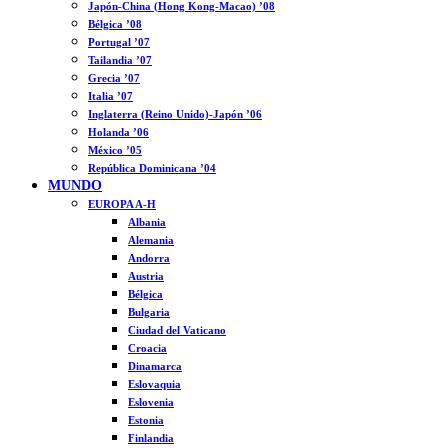
Japón-China (Hong Kong-Macao) ’08
Bélgica ’08
Portugal ’07
Tailandia ’07
Grecia ’07
Italia ’07
Inglaterra (Reino Unido)-Japón ’06
Holanda ’06
México ’05
República Dominicana ’04
MUNDO
EUROPA A-H
Albania
Alemania
Andorra
Austria
Bélgica
Bulgaria
Ciudad del Vaticano
Croacia
Dinamarca
Eslovaquia
Eslovenia
Estonia
Finlandia