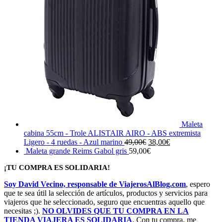
Maleta
cabina 55cm - Trole ALISTAIR AIRO - ABS extremista
El
El
Ligero - 4 ruedas - Azul marino
49,00
€
38,00
€
precio
precio
Maleta grande Reims Gabol gris
59,00
€
original
actual
¡TU COMPRA ES SOLIDARIA!
era:
es:
49,00€.
38,00€.
Soy David Vecino, responsable de ViajerosAlBlog.com
, espero
que te sea útil la selección de artículos, productos y servicios para
viajeros que he seleccionado, seguro que encuentras aquello que
necesitas ;).
NO OLVIDES QUE TU COMPRA EN LA
TIENDA VIAJERA ES SOLIDARIA
. Con tu compra, me