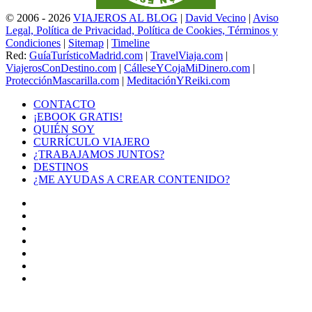
© 2006 - 2026
VIAJEROS AL BLOG
|
David Vecino
|
Aviso
Legal, Política de Privacidad, Política de Cookies, Términos y
Condiciones
|
Sitemap
|
Timeline
Red:
GuíaTurísticoMadrid.com
|
TravelViaja.com
|
ViajerosConDestino.com
|
CálleseYCojaMiDinero.com
|
ProtecciónMascarilla.com
|
MeditaciónYReiki.com
CONTACTO
¡EBOOK GRATIS!
QUIÉN SOY
CURRÍCULO VIAJERO
¿TRABAJAMOS JUNTOS?
DESTINOS
¿ME AYUDAS A CREAR CONTENIDO?
Facebook
X
LinkedIn
YouTube
Instagram
TikTok
Buy
Me
Botón
a