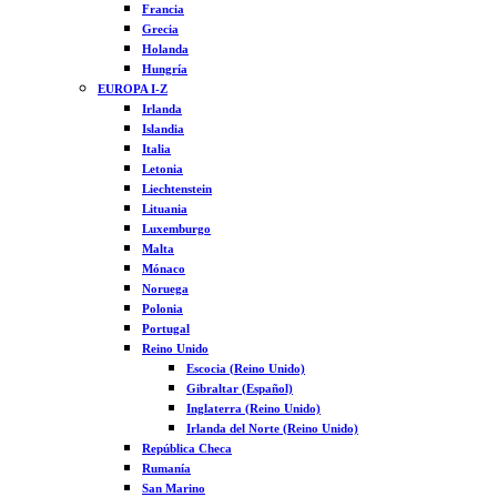
Francia
Grecia
Holanda
Hungría
EUROPA I-Z
Irlanda
Islandia
Italia
Letonia
Liechtenstein
Lituania
Luxemburgo
Malta
Mónaco
Noruega
Polonia
Portugal
Reino Unido
Escocia (Reino Unido)
Gibraltar (Español)
Inglaterra (Reino Unido)
Irlanda del Norte (Reino Unido)
República Checa
Rumanía
San Marino