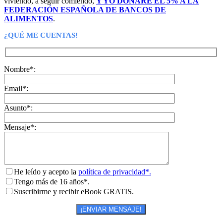
viviendo, a seguir comiendo,
Y YO DONARÉ EL 5% A LA
FEDERACIÓN ESPAÑOLA DE BANCOS DE
ALIMENTOS
.
¿QUÉ ME CUENTAS!
Nombre*:
Email*:
Asunto*:
Mensaje*:
He leído y acepto la
política de privacidad*.
Tengo más de 16 años*.
Suscribirme y recibir eBook GRATIS.