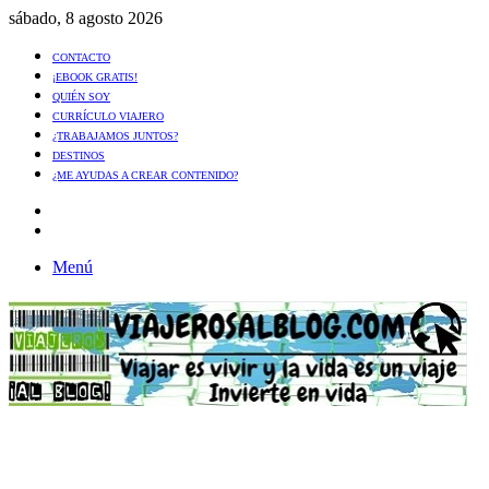
sábado, 8 agosto 2026
CONTACTO
¡EBOOK GRATIS!
QUIÉN SOY
CURRÍCULO VIAJERO
¿TRABAJAMOS JUNTOS?
DESTINOS
¿ME AYUDAS A CREAR CONTENIDO?
Artículo
al
Buscar
azar
Menú