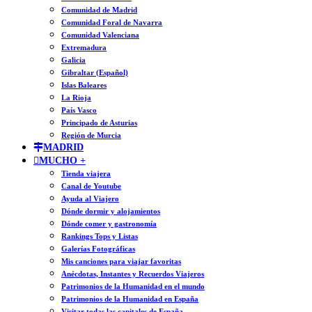
Comunidad de Madrid
Comunidad Foral de Navarra
Comunidad Valenciana
Extremadura
Galicia
Gibraltar (Español)
Islas Baleares
La Rioja
País Vasco
Principado de Asturias
Región de Murcia
MADRID
MUCHO +
Tienda viajera
Canal de Youtube
Ayuda al Viajero
Dónde dormir y alojamientos
Dónde comer y gastronomía
Rankings Tops y Listas
Galerías Fotográficas
Mis canciones para viajar favoritas
Anécdotas, Instantes y Recuerdos Viajeros
Patrimonios de la Humanidad en el mundo
Patrimonios de la Humanidad en España
Visitar todas las capitales de España