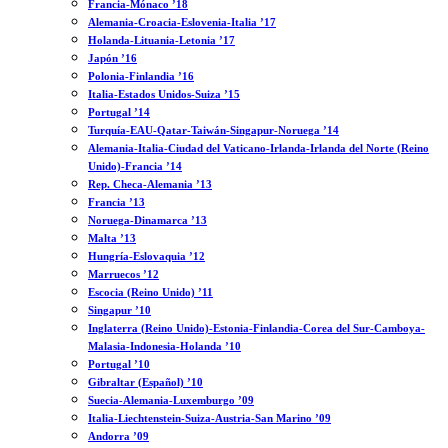
Francia-Mónaco ’18
Alemania-Croacia-Eslovenia-Italia ’17
Holanda-Lituania-Letonia ’17
Japón ’16
Polonia-Finlandia ’16
Italia-Estados Unidos-Suiza ’15
Portugal ’14
Turquía-EAU-Qatar-Taiwán-Singapur-Noruega ’14
Alemania-Italia-Ciudad del Vaticano-Irlanda-Irlanda del Norte (Reino
Unido)-Francia ’14
Rep. Checa-Alemania ’13
Francia ’13
Noruega-Dinamarca ’13
Malta ’13
Hungría-Eslovaquia ’12
Marruecos ’12
Escocia (Reino Unido) ’11
Singapur ’10
Inglaterra (Reino Unido)-Estonia-Finlandia-Corea del Sur-Camboya-
Malasia-Indonesia-Holanda ’10
Portugal ’10
Gibraltar (Español) ’10
Suecia-Alemania-Luxemburgo ’09
Italia-Liechtenstein-Suiza-Austria-San Marino ’09
Andorra ’09