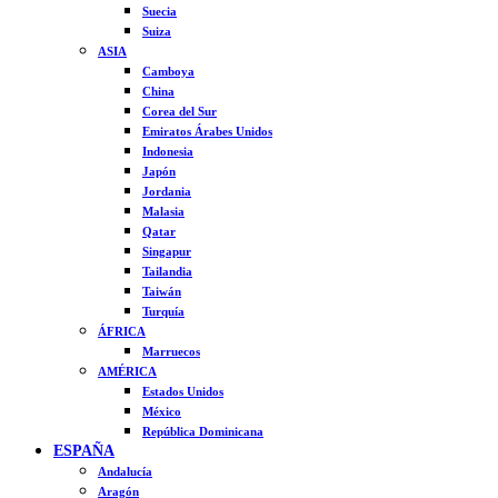
Suecia
Suiza
ASIA
Camboya
China
Corea del Sur
Emiratos Árabes Unidos
Indonesia
Japón
Jordania
Malasia
Qatar
Singapur
Tailandia
Taiwán
Turquía
ÁFRICA
Marruecos
AMÉRICA
Estados Unidos
México
República Dominicana
ESPAÑA
Andalucía
Aragón