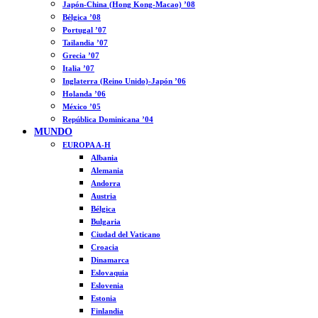
Japón-China (Hong Kong-Macao) ’08
Bélgica ’08
Portugal ’07
Tailandia ’07
Grecia ’07
Italia ’07
Inglaterra (Reino Unido)-Japón ’06
Holanda ’06
México ’05
República Dominicana ’04
MUNDO
EUROPA A-H
Albania
Alemania
Andorra
Austria
Bélgica
Bulgaria
Ciudad del Vaticano
Croacia
Dinamarca
Eslovaquia
Eslovenia
Estonia
Finlandia