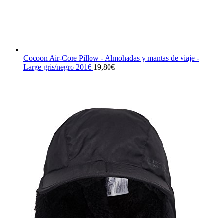
Cocoon Air-Core Pillow - Almohadas y mantas de viaje -
Large gris/negro 2016
19,80
€