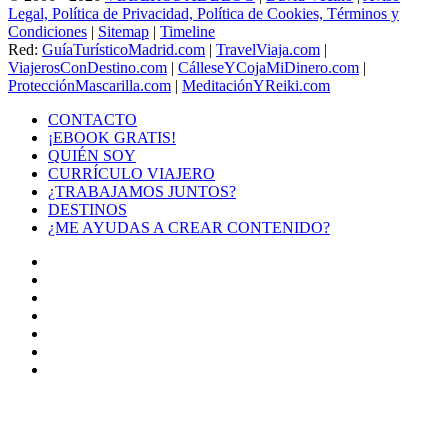
Legal, Política de Privacidad, Política de Cookies, Términos y
Condiciones
|
Sitemap
|
Timeline
Red:
GuíaTurísticoMadrid.com
|
TravelViaja.com
|
ViajerosConDestino.com
|
CálleseYCojaMiDinero.com
|
ProtecciónMascarilla.com
|
MeditaciónYReiki.com
CONTACTO
¡EBOOK GRATIS!
QUIÉN SOY
CURRÍCULO VIAJERO
¿TRABAJAMOS JUNTOS?
DESTINOS
¿ME AYUDAS A CREAR CONTENIDO?
Facebook
X
LinkedIn
YouTube
Instagram
TikTok
Buy
Me
Botón
a
volver
Coffee
arriba