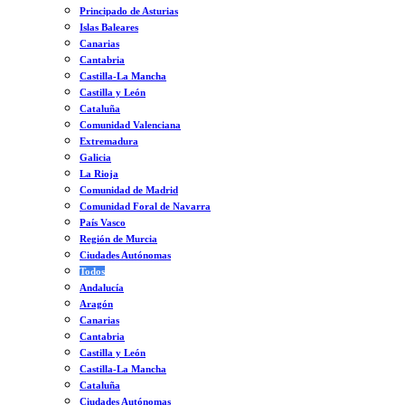
Principado de Asturias
Islas Baleares
Canarias
Cantabria
Castilla-La Mancha
Castilla y León
Cataluña
Comunidad Valenciana
Extremadura
Galicia
La Rioja
Comunidad de Madrid
Comunidad Foral de Navarra
País Vasco
Región de Murcia
Ciudades Autónomas
Todos
Andalucía
Aragón
Canarias
Cantabria
Castilla y León
Castilla-La Mancha
Cataluña
Ciudades Autónomas