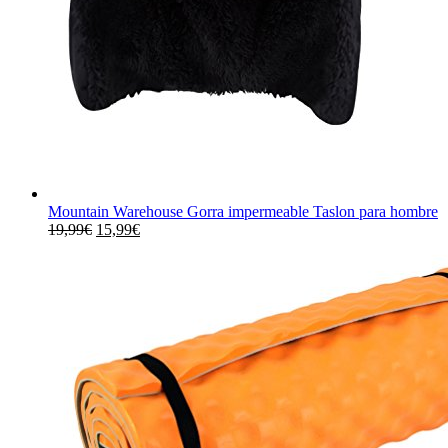
Mountain Warehouse Gorra impermeable Taslon para hombre
El
El
19,99
€
15,99
€
precio
precio
original
actual
era:
es:
19,99€.
15,99€.