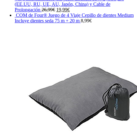
era:
es:
(EE.UU, RU, UE, AU, Japón, China) y Cable de
29,95€.
27,00€.
El
El
Prolongación
26,99
€
19,99
€
precio
precio
COM de Four® Juego de 4 Viaje Cepillo de dientes Medium
original
actual
Incluye dientes seda 75 m + 20 m
8,99
€
era:
es:
26,99€.
19,99€.