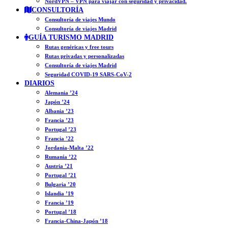
NordVPN – VPN para viajar con seguridad y privacidad.
CONSULTORÍA
Consultoría de viajes Mundo
Consultoría de viajes Madrid
GUÍA TURISMO MADRID
Rutas genéricas y free tours
Rutas privadas y personalizadas
Consultoría de viajes Madrid
Seguridad COVID-19 SARS-CoV-2
DIARIOS
Alemania ’24
Japón ’24
Albania ’23
Francia ’23
Portugal ’23
Francia ’22
Jordania-Malta ’22
Rumanía ’22
Austria ’21
Portugal ’21
Bulgaria ’20
Islandia ’19
Francia ’19
Portugal ’18
Francia-China-Japón ’18