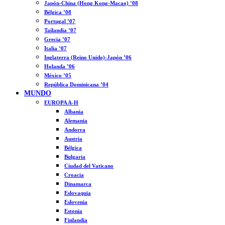
Japón-China (Hong Kong-Macao) ’08
Bélgica ’08
Portugal ’07
Tailandia ’07
Grecia ’07
Italia ’07
Inglaterra (Reino Unido)-Japón ’06
Holanda ’06
México ’05
República Dominicana ’04
MUNDO
EUROPA A-H
Albania
Alemania
Andorra
Austria
Bélgica
Bulgaria
Ciudad del Vaticano
Croacia
Dinamarca
Eslovaquia
Eslovenia
Estonia
Finlandia