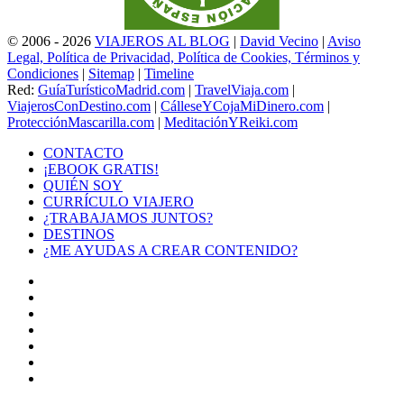
© 2006 - 2026
VIAJEROS AL BLOG
|
David Vecino
|
Aviso
Legal, Política de Privacidad, Política de Cookies, Términos y
Condiciones
|
Sitemap
|
Timeline
Red:
GuíaTurísticoMadrid.com
|
TravelViaja.com
|
ViajerosConDestino.com
|
CálleseYCojaMiDinero.com
|
ProtecciónMascarilla.com
|
MeditaciónYReiki.com
CONTACTO
¡EBOOK GRATIS!
QUIÉN SOY
CURRÍCULO VIAJERO
¿TRABAJAMOS JUNTOS?
DESTINOS
¿ME AYUDAS A CREAR CONTENIDO?
Facebook
X
LinkedIn
YouTube
Instagram
TikTok
Buy
Me