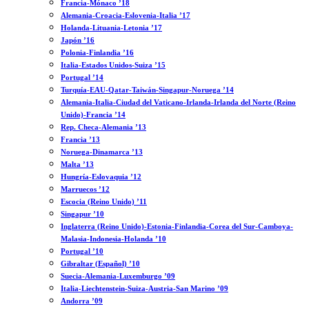
Francia-Mónaco ’18
Alemania-Croacia-Eslovenia-Italia ’17
Holanda-Lituania-Letonia ’17
Japón ’16
Polonia-Finlandia ’16
Italia-Estados Unidos-Suiza ’15
Portugal ’14
Turquía-EAU-Qatar-Taiwán-Singapur-Noruega ’14
Alemania-Italia-Ciudad del Vaticano-Irlanda-Irlanda del Norte (Reino
Unido)-Francia ’14
Rep. Checa-Alemania ’13
Francia ’13
Noruega-Dinamarca ’13
Malta ’13
Hungría-Eslovaquia ’12
Marruecos ’12
Escocia (Reino Unido) ’11
Singapur ’10
Inglaterra (Reino Unido)-Estonia-Finlandia-Corea del Sur-Camboya-
Malasia-Indonesia-Holanda ’10
Portugal ’10
Gibraltar (Español) ’10
Suecia-Alemania-Luxemburgo ’09
Italia-Liechtenstein-Suiza-Austria-San Marino ’09
Andorra ’09