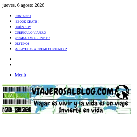
jueves, 6 agosto 2026
CONTACTO
¡EBOOK GRATIS!
QUIÉN SOY
CURRÍCULO VIAJERO
¿TRABAJAMOS JUNTOS?
DESTINOS
¿ME AYUDAS A CREAR CONTENIDO?
Artículo
al
Buscar
azar
Menú