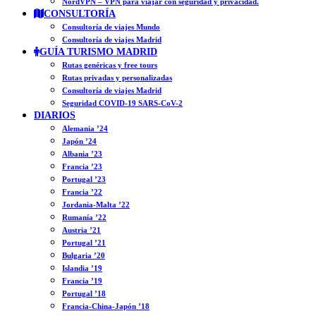
NordVPN – VPN para viajar con seguridad y privacidad.
CONSULTORÍA
Consultoría de viajes Mundo
Consultoría de viajes Madrid
GUÍA TURISMO MADRID
Rutas genéricas y free tours
Rutas privadas y personalizadas
Consultoría de viajes Madrid
Seguridad COVID-19 SARS-CoV-2
DIARIOS
Alemania ’24
Japón ’24
Albania ’23
Francia ’23
Portugal ’23
Francia ’22
Jordania-Malta ’22
Rumanía ’22
Austria ’21
Portugal ’21
Bulgaria ’20
Islandia ’19
Francia ’19
Portugal ’18
Francia-China-Japón ’18