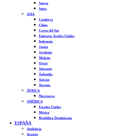
Suecia
Suiza
ASIA
Camboya
China
Corea del Sur
Emiratos Árabes Unidos
Indonesia
Japón
Jordania
Malasia
Qatar
Singapur
Tailandia
Taiwán
Turquía
ÁFRICA
Marruecos
AMÉRICA
Estados Unidos
México
República Dominicana
ESPAÑA
Andalucía
Aragón