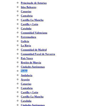
Principado de Asturias
Islas Baleares
Canarias
Cantabria
Castilla-La Mancha
Castilla y León
Cataluña
Comunidad Valenciana
Extremadura
Galicia
La Rioja
Comunidad de Madrid
Comunidad Foral de Navarra
País Vasco
Región de Murcia
Ciudades Autónomas
Todos
Andalucía
Aragón
Canarias
Cantabria
Castilla y León
Castilla-La Mancha
Cataluña
Ciudades Autónomas