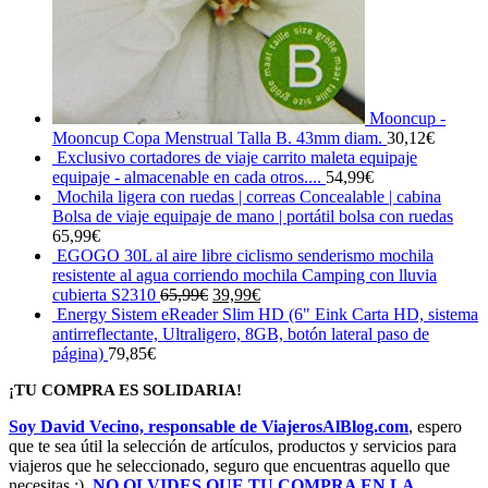
Mooncup -
Mooncup Copa Menstrual Talla B. 43mm diam.
30,12
€
Exclusivo cortadores de viaje carrito maleta equipaje
equipaje - almacenable en cada otros....
54,99
€
Mochila ligera con ruedas | correas Concealable | cabina
Bolsa de viaje equipaje de mano | portátil bolsa con ruedas
65,99
€
EGOGO 30L al aire libre ciclismo senderismo mochila
resistente al agua corriendo mochila Camping con lluvia
El
El
cubierta S2310
65,99
€
39,99
€
precio
precio
Energy Sistem eReader Slim HD (6" Eink Carta HD, sistema
original
actual
antirreflectante, Ultraligero, 8GB, botón lateral paso de
era:
es:
página)
79,85
€
65,99€.
39,99€.
¡TU COMPRA ES SOLIDARIA!
Soy David Vecino, responsable de ViajerosAlBlog.com
, espero
que te sea útil la selección de artículos, productos y servicios para
viajeros que he seleccionado, seguro que encuentras aquello que
necesitas ;).
NO OLVIDES QUE TU COMPRA EN LA