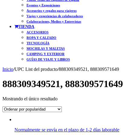
Eventos y Exposiciones
Accesorios y regalos para viajeros
Viajes y experiencias de colaboradores
Colaboraciones, Medios y Entrevistas
TIENDA
ACCESORIOS
ROPA Y CALZADO
TECNOLOGÍA
MOCHILAS Y MALETAS
CAMPING Y EXTERIOR
GUÍAS DE VIAJE Y LIBROS
Inicio
/
UPC List del producto
/
888309349521, 888309571649
888309349521, 888309571649
Mostrando el único resultado
Normalmente se envía en el plazo de 1-2 días laborable