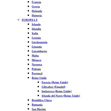
Francia
Grecia
Holanda
Hungría
EUROPA I-Z
Irlanda
Islandia
Italia
Letonia
Liechtenstein
Lituania
Luxemburgo
Malta
Mónaco
Noruega
Polonia
Portugal
Reino Unido
Escocia (Reino Unido)
Gibraltar (Español)
Inglaterra (Reino Unido)
Irlanda del Norte (Reino Unido)
República Checa
Rumanía
San Marino