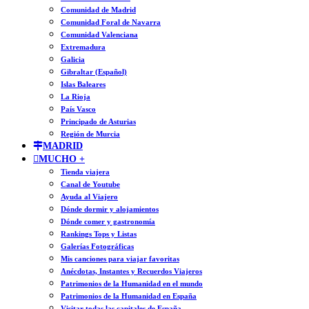
Comunidad de Madrid
Comunidad Foral de Navarra
Comunidad Valenciana
Extremadura
Galicia
Gibraltar (Español)
Islas Baleares
La Rioja
País Vasco
Principado de Asturias
Región de Murcia
MADRID
MUCHO +
Tienda viajera
Canal de Youtube
Ayuda al Viajero
Dónde dormir y alojamientos
Dónde comer y gastronomía
Rankings Tops y Listas
Galerías Fotográficas
Mis canciones para viajar favoritas
Anécdotas, Instantes y Recuerdos Viajeros
Patrimonios de la Humanidad en el mundo
Patrimonios de la Humanidad en España
Visitar todas las capitales de España