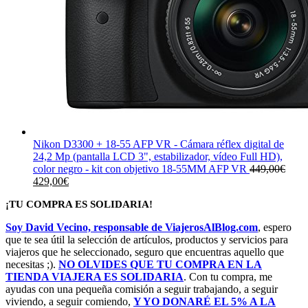
Nikon D3300 + 18-55 AFP VR - Cámara réflex digital de
24,2 Mp (pantalla LCD 3", estabilizador, vídeo Full HD),
color negro - kit con objetivo 18-55MM AFP VR
449,00
€
El
El
429,00
€
precio
precio
¡TU COMPRA ES SOLIDARIA!
original
actual
era:
es:
Soy David Vecino, responsable de ViajerosAlBlog.com
, espero
449,00€.
429,00€.
que te sea útil la selección de artículos, productos y servicios para
viajeros que he seleccionado, seguro que encuentras aquello que
necesitas ;).
NO OLVIDES QUE TU COMPRA EN LA
TIENDA VIAJERA ES SOLIDARIA
. Con tu compra, me
ayudas con una pequeña comisión a seguir trabajando, a seguir
viviendo, a seguir comiendo,
Y YO DONARÉ EL 5% A LA