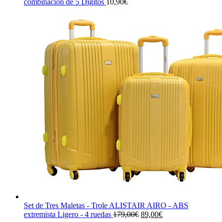
combinación de 5 Dígitos
10,90
€
Set de Tres Maletas - Trole ALISTAIR AIRO - ABS
El
El
extremista Ligero - 4 ruedas
179,00
€
89,00
€