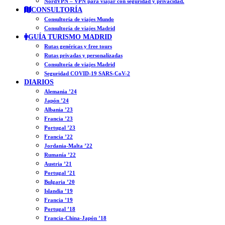
NordVPN – VPN para viajar con seguridad y privacidad.
CONSULTORÍA
Consultoría de viajes Mundo
Consultoría de viajes Madrid
GUÍA TURISMO MADRID
Rutas genéricas y free tours
Rutas privadas y personalizadas
Consultoría de viajes Madrid
Seguridad COVID-19 SARS-CoV-2
DIARIOS
Alemania ’24
Japón ’24
Albania ’23
Francia ’23
Portugal ’23
Francia ’22
Jordania-Malta ’22
Rumanía ’22
Austria ’21
Portugal ’21
Bulgaria ’20
Islandia ’19
Francia ’19
Portugal ’18
Francia-China-Japón ’18