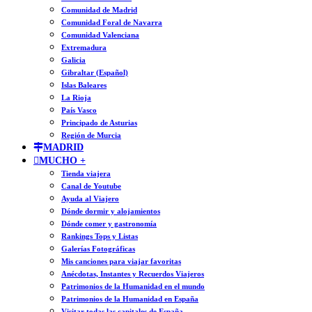
Comunidad de Madrid
Comunidad Foral de Navarra
Comunidad Valenciana
Extremadura
Galicia
Gibraltar (Español)
Islas Baleares
La Rioja
País Vasco
Principado de Asturias
Región de Murcia
MADRID
MUCHO +
Tienda viajera
Canal de Youtube
Ayuda al Viajero
Dónde dormir y alojamientos
Dónde comer y gastronomía
Rankings Tops y Listas
Galerías Fotográficas
Mis canciones para viajar favoritas
Anécdotas, Instantes y Recuerdos Viajeros
Patrimonios de la Humanidad en el mundo
Patrimonios de la Humanidad en España
Visitar todas las capitales de España