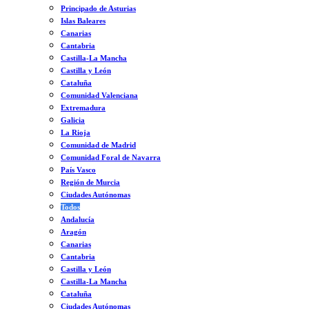
Principado de Asturias
Islas Baleares
Canarias
Cantabria
Castilla-La Mancha
Castilla y León
Cataluña
Comunidad Valenciana
Extremadura
Galicia
La Rioja
Comunidad de Madrid
Comunidad Foral de Navarra
País Vasco
Región de Murcia
Ciudades Autónomas
Todos
Andalucía
Aragón
Canarias
Cantabria
Castilla y León
Castilla-La Mancha
Cataluña
Ciudades Autónomas