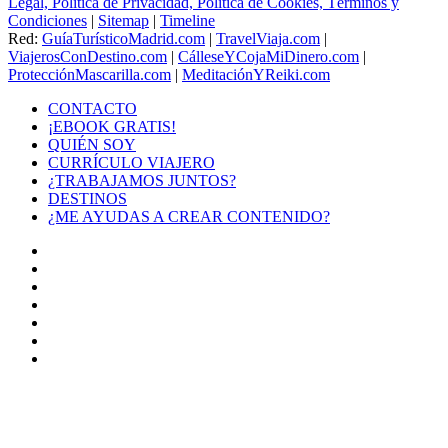
Legal, Política de Privacidad, Política de Cookies, Términos y
Condiciones
|
Sitemap
|
Timeline
Red:
GuíaTurísticoMadrid.com
|
TravelViaja.com
|
ViajerosConDestino.com
|
CálleseYCojaMiDinero.com
|
ProtecciónMascarilla.com
|
MeditaciónYReiki.com
CONTACTO
¡EBOOK GRATIS!
QUIÉN SOY
CURRÍCULO VIAJERO
¿TRABAJAMOS JUNTOS?
DESTINOS
¿ME AYUDAS A CREAR CONTENIDO?
Facebook
X
LinkedIn
YouTube
Instagram
TikTok
Buy
Me
Botón
a
volver
Coffee
arriba