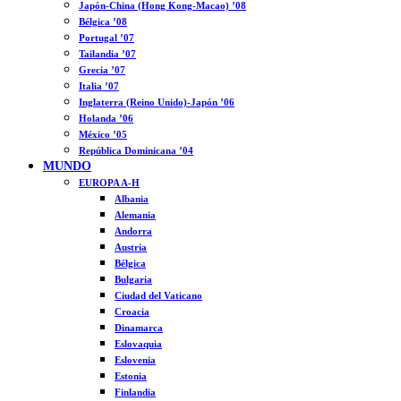
Japón-China (Hong Kong-Macao) ’08
Bélgica ’08
Portugal ’07
Tailandia ’07
Grecia ’07
Italia ’07
Inglaterra (Reino Unido)-Japón ’06
Holanda ’06
México ’05
República Dominicana ’04
MUNDO
EUROPA A-H
Albania
Alemania
Andorra
Austria
Bélgica
Bulgaria
Ciudad del Vaticano
Croacia
Dinamarca
Eslovaquia
Eslovenia
Estonia
Finlandia