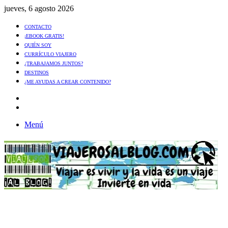
jueves, 6 agosto 2026
CONTACTO
¡EBOOK GRATIS!
QUIÉN SOY
CURRÍCULO VIAJERO
¿TRABAJAMOS JUNTOS?
DESTINOS
¿ME AYUDAS A CREAR CONTENIDO?
Artículo
al
Buscar
azar
Menú