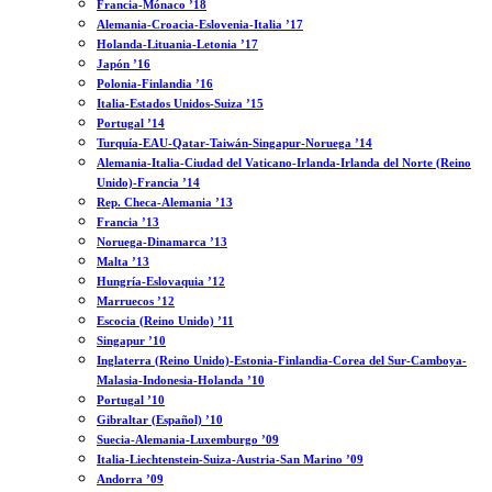
Francia-Mónaco ’18
Alemania-Croacia-Eslovenia-Italia ’17
Holanda-Lituania-Letonia ’17
Japón ’16
Polonia-Finlandia ’16
Italia-Estados Unidos-Suiza ’15
Portugal ’14
Turquía-EAU-Qatar-Taiwán-Singapur-Noruega ’14
Alemania-Italia-Ciudad del Vaticano-Irlanda-Irlanda del Norte (Reino
Unido)-Francia ’14
Rep. Checa-Alemania ’13
Francia ’13
Noruega-Dinamarca ’13
Malta ’13
Hungría-Eslovaquia ’12
Marruecos ’12
Escocia (Reino Unido) ’11
Singapur ’10
Inglaterra (Reino Unido)-Estonia-Finlandia-Corea del Sur-Camboya-
Malasia-Indonesia-Holanda ’10
Portugal ’10
Gibraltar (Español) ’10
Suecia-Alemania-Luxemburgo ’09
Italia-Liechtenstein-Suiza-Austria-San Marino ’09
Andorra ’09