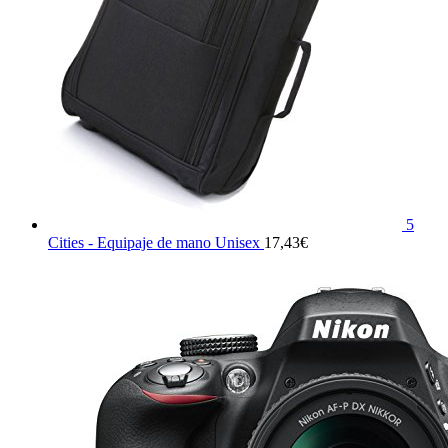
5
Cities - Equipaje de mano Unisex
17,43
€