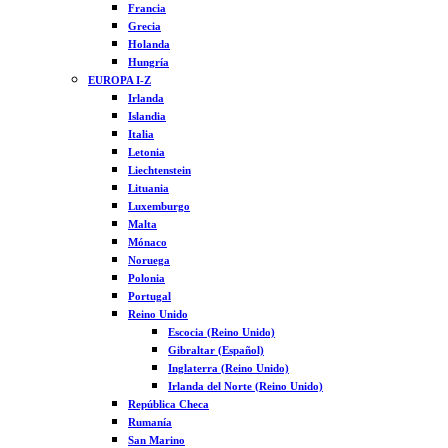
Francia
Grecia
Holanda
Hungría
EUROPA I-Z
Irlanda
Islandia
Italia
Letonia
Liechtenstein
Lituania
Luxemburgo
Malta
Mónaco
Noruega
Polonia
Portugal
Reino Unido
Escocia (Reino Unido)
Gibraltar (Español)
Inglaterra (Reino Unido)
Irlanda del Norte (Reino Unido)
República Checa
Rumanía
San Marino