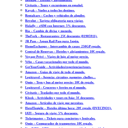
Booking – Hoteles y alojamientos.
Civitatis – Tours y excursiones en español.
Kayak – Vuelos a todos los destinos.
Rentalcars – Coches y vehículos de alquiler.
Revolut – Tarjeta obligatoria para viajar.
Holafly – eSIM con Internet: 5% descuento.
Ria – Cambio de divisa y moneda.
TheFork – Restaurantes: 25€ descuento (81905911).
JR Pass – Japan Rail Pass para Japón.
HomeExchange – Intercambio de casas: 250GP regalo.
Central de Reservas – Hoteles y alojamientos: 10€ regalo.
Voyage Privé – Viajes de lujo al mejor precio.
Vrbo – Casas vacacionales por todo el mundo.
GetYourGuide – Actividades/experiencias/tours.
Amazon – Guías de viaje de todo el mundo.
Logitravel – Agencia: circuitos, paquetes, chollos…
Omio – Tren y bus al mejor precio: 10€ de regalo.
Logitravel – Cruceros y ferries en el mundo.
Civitatis – Traslados por todo el mundo.
Klook – Actividades y tours en Asia: 5€ descuento.
Amazon – Artículos de viaje que necesitas.
HotelTonight – Hoteles última hora: 20€ regalo (DVECINO1).
IATI – Seguro de viaje: 5% descuento.
Ticketmaster – Tickets para conciertos y festivales.
Omio – Comparador de transportes: 10€ regalo.