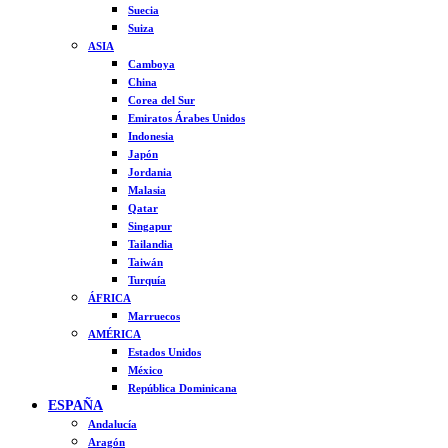
Suecia
Suiza
ASIA
Camboya
China
Corea del Sur
Emiratos Árabes Unidos
Indonesia
Japón
Jordania
Malasia
Qatar
Singapur
Tailandia
Taiwán
Turquía
ÁFRICA
Marruecos
AMÉRICA
Estados Unidos
México
República Dominicana
ESPAÑA
Andalucía
Aragón