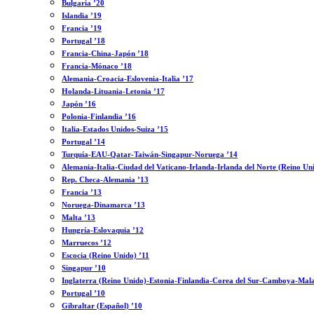
Bulgaria ’20
Islandia ’19
Francia ’19
Portugal ’18
Francia-China-Japón ’18
Francia-Mónaco ’18
Alemania-Croacia-Eslovenia-Italia ’17
Holanda-Lituania-Letonia ’17
Japón ’16
Polonia-Finlandia ’16
Italia-Estados Unidos-Suiza ’15
Portugal ’14
Turquía-EAU-Qatar-Taiwán-Singapur-Noruega ’14
Alemania-Italia-Ciudad del Vaticano-Irlanda-Irlanda del Norte (Reino Un
Rep. Checa-Alemania ’13
Francia ’13
Noruega-Dinamarca ’13
Malta ’13
Hungría-Eslovaquia ’12
Marruecos ’12
Escocia (Reino Unido) ’11
Singapur ’10
Inglaterra (Reino Unido)-Estonia-Finlandia-Corea del Sur-Camboya-Mala
Portugal ’10
Gibraltar (Español) ’10