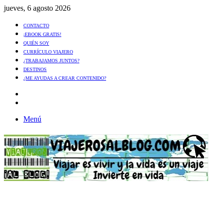
jueves, 6 agosto 2026
CONTACTO
¡EBOOK GRATIS!
QUIÉN SOY
CURRÍCULO VIAJERO
¿TRABAJAMOS JUNTOS?
DESTINOS
¿ME AYUDAS A CREAR CONTENIDO?
Artículo
al
Buscar
azar
Menú