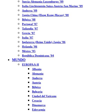
Suecia-Alemania-Luxemburgo ’09
Italia-Liechtenstein-Suiza-Austria-San Marino ’09
Andorra ’09
Japón-China (Hong Kong-Macao) ’08
Bélgica ’08
Portugal ’07
Tailandia ’07
Grecia ’07
Italia ’07
Inglaterra (Reino Unido)-Japón ’06
Holanda ’06
México ’05
República Dominicana ’04
MUNDO
EUROPA A-H
Albania
Alemania
Andorra
Austria
Bélgica
Bulgaria
Ciudad del Vaticano
Croacia
Dinamarca
Eslovaquia