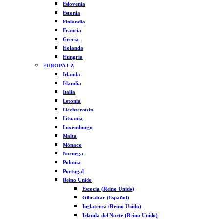
Eslovenia
Estonia
Finlandia
Francia
Grecia
Holanda
Hungría
EUROPA I-Z
Irlanda
Islandia
Italia
Letonia
Liechtenstein
Lituania
Luxemburgo
Malta
Mónaco
Noruega
Polonia
Portugal
Reino Unido
Escocia (Reino Unido)
Gibraltar (Español)
Inglaterra (Reino Unido)
Irlanda del Norte (Reino Unido)