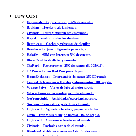
LOW COST
Heymondo – Seguro de viaje: 5% descuento.
Booking – Hoteles y alojamientos.
Civitatis – Tours y excursiones en español.
Kayak – Vuelos a todos los destinos.
Rentalcars – Coches y vehículos de alquiler.
Revolut – Tarjeta obligatoria para viajar.
Holafly – eSIM con Internet: 5% descuento.
Ria – Cambio de divisa y moneda.
TheFork – Restaurantes: 25€ descuento (81905911).
JR Pass – Japan Rail Pass para Japón.
HomeExchange – Intercambio de casas: 250GP regalo.
Central de Reservas – Hoteles y alojamientos: 10€ regalo.
Voyage Privé – Viajes de lujo al mejor precio.
Vrbo – Casas vacacionales por todo el mundo.
GetYourGuide – Actividades/experiencias/tours.
Amazon – Guías de viaje de todo el mundo.
Logitravel – Agencia: circuitos, paquetes, chollos…
Omio – Tren y bus al mejor precio: 10€ de regalo.
Logitravel – Cruceros y ferries en el mundo.
Civitatis – Traslados por todo el mundo.
Klook – Actividades y tours en Asia: 5€ descuento.