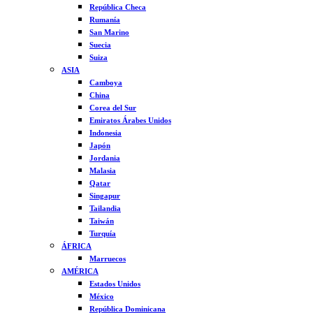
República Checa
Rumanía
San Marino
Suecia
Suiza
ASIA
Camboya
China
Corea del Sur
Emiratos Árabes Unidos
Indonesia
Japón
Jordania
Malasia
Qatar
Singapur
Tailandia
Taiwán
Turquía
ÁFRICA
Marruecos
AMÉRICA
Estados Unidos
México
República Dominicana