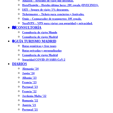
Amazon – Artículos de viaje que necesitas.
HotelTonight – Hoteles última hora: 20€ regalo (DVECINO1).
IATI – Seguro de viaje: 5% descuento.
Ticketmaster – Tickets para conciertos y festivales.
Omio – Comparador de transportes: 10€ regalo.
NordVPN – VPN para viajar con seguridad y privacidad.
CONSULTORÍA
Consultoría de viajes Mundo
Consultoría de viajes Madrid
GUÍA TURISMO MADRID
Rutas genéricas y free tours
Rutas privadas y personalizadas
Consultoría de viajes Madrid
Seguridad COVID-19 SARS-CoV-2
DIARIOS
Alemania ’24
Japón ’24
Albania ’23
Francia ’23
Portugal ’23
Francia ’22
Jordania-Malta ’22
Rumanía ’22
Austria ’21
Portugal ’21