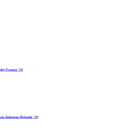
ido)-Francia ’14
sia-Indonesia-Holanda ’10