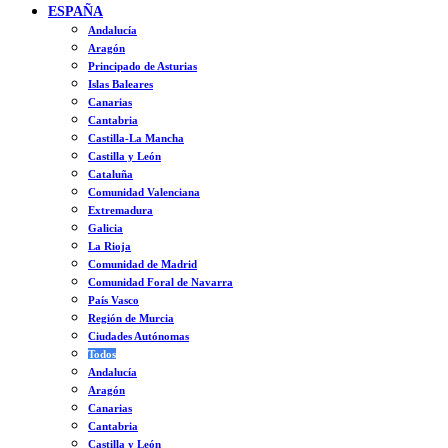
ESPAÑA
Andalucía
Aragón
Principado de Asturias
Islas Baleares
Canarias
Cantabria
Castilla-La Mancha
Castilla y León
Cataluña
Comunidad Valenciana
Extremadura
Galicia
La Rioja
Comunidad de Madrid
Comunidad Foral de Navarra
País Vasco
Región de Murcia
Ciudades Autónomas
Todos
Andalucía
Aragón
Canarias
Cantabria
Castilla y León