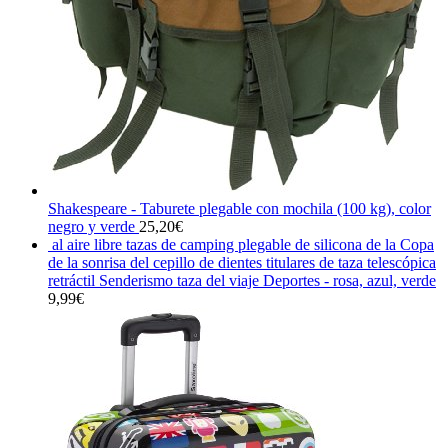
Shakespeare - Taburete plegable con mochila (100 kg), color
negro y verde
25,20
€
al aire libre tazas de camping plegable de silicona de la Copa
de la sonrisa del cepillo de dientes titulares de taza telescópica
retráctil Senderismo taza del viaje Deportes - rosa, azul, verde
9,99
€