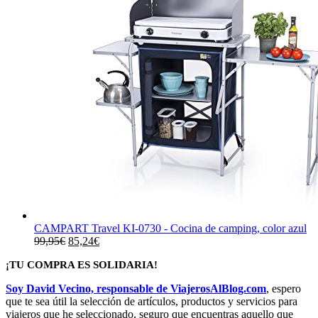
CAMPART Travel KI-0730 - Cocina de camping, color azul
El
El
99,95
€
85,24
€
precio
precio
¡TU COMPRA ES SOLIDARIA!
original
actual
era:
es:
Soy David Vecino, responsable de ViajerosAlBlog.com
, espero
99,95€.
85,24€.
que te sea útil la selección de artículos, productos y servicios para
viajeros que he seleccionado, seguro que encuentras aquello que