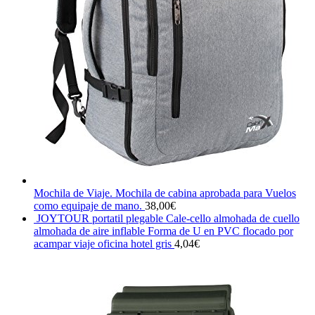
Mochila de Viaje. Mochila de cabina aprobada para Vuelos
como equipaje de mano.
38,00
€
JOYTOUR portatil plegable Cale-cello almohada de cuello
almohada de aire inflable Forma de U en PVC flocado por
acampar viaje oficina hotel gris
4,04
€