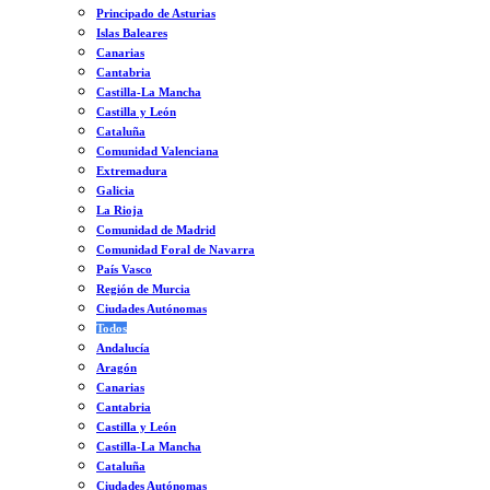
Principado de Asturias
Islas Baleares
Canarias
Cantabria
Castilla-La Mancha
Castilla y León
Cataluña
Comunidad Valenciana
Extremadura
Galicia
La Rioja
Comunidad de Madrid
Comunidad Foral de Navarra
País Vasco
Región de Murcia
Ciudades Autónomas
Todos
Andalucía
Aragón
Canarias
Cantabria
Castilla y León
Castilla-La Mancha
Cataluña
Ciudades Autónomas