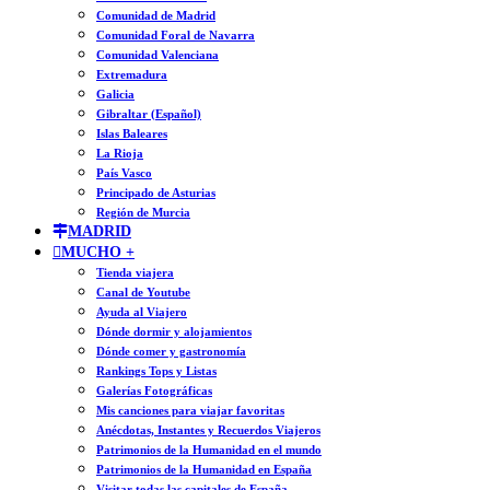
Comunidad de Madrid
Comunidad Foral de Navarra
Comunidad Valenciana
Extremadura
Galicia
Gibraltar (Español)
Islas Baleares
La Rioja
País Vasco
Principado de Asturias
Región de Murcia
MADRID
MUCHO +
Tienda viajera
Canal de Youtube
Ayuda al Viajero
Dónde dormir y alojamientos
Dónde comer y gastronomía
Rankings Tops y Listas
Galerías Fotográficas
Mis canciones para viajar favoritas
Anécdotas, Instantes y Recuerdos Viajeros
Patrimonios de la Humanidad en el mundo
Patrimonios de la Humanidad en España
Visitar todas las capitales de España