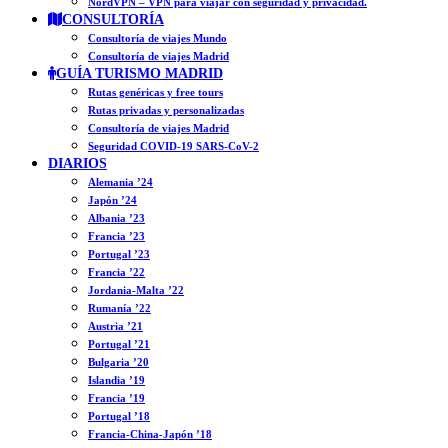
NordVPN – VPN para viajar con seguridad y privacidad.
CONSULTORÍA
Consultoría de viajes Mundo
Consultoría de viajes Madrid
GUÍA TURISMO MADRID
Rutas genéricas y free tours
Rutas privadas y personalizadas
Consultoría de viajes Madrid
Seguridad COVID-19 SARS-CoV-2
DIARIOS
Alemania ’24
Japón ’24
Albania ’23
Francia ’23
Portugal ’23
Francia ’22
Jordania-Malta ’22
Rumanía ’22
Austria ’21
Portugal ’21
Bulgaria ’20
Islandia ’19
Francia ’19
Portugal ’18
Francia-China-Japón ’18