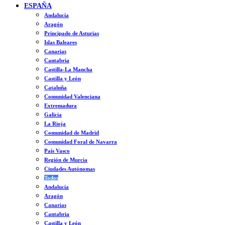
ESPAÑA
Andalucía
Aragón
Principado de Asturias
Islas Baleares
Canarias
Cantabria
Castilla-La Mancha
Castilla y León
Cataluña
Comunidad Valenciana
Extremadura
Galicia
La Rioja
Comunidad de Madrid
Comunidad Foral de Navarra
País Vasco
Región de Murcia
Ciudades Autónomas
Todos
Andalucía
Aragón
Canarias
Cantabria
Castilla y León