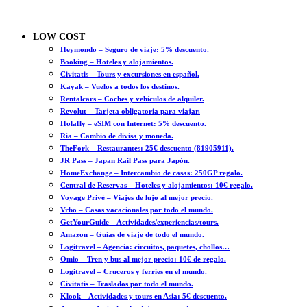
LOW COST
Heymondo – Seguro de viaje: 5% descuento.
Booking – Hoteles y alojamientos.
Civitatis – Tours y excursiones en español.
Kayak – Vuelos a todos los destinos.
Rentalcars – Coches y vehículos de alquiler.
Revolut – Tarjeta obligatoria para viajar.
Holafly – eSIM con Internet: 5% descuento.
Ria – Cambio de divisa y moneda.
TheFork – Restaurantes: 25€ descuento (81905911).
JR Pass – Japan Rail Pass para Japón.
HomeExchange – Intercambio de casas: 250GP regalo.
Central de Reservas – Hoteles y alojamientos: 10€ regalo.
Voyage Privé – Viajes de lujo al mejor precio.
Vrbo – Casas vacacionales por todo el mundo.
GetYourGuide – Actividades/experiencias/tours.
Amazon – Guías de viaje de todo el mundo.
Logitravel – Agencia: circuitos, paquetes, chollos…
Omio – Tren y bus al mejor precio: 10€ de regalo.
Logitravel – Cruceros y ferries en el mundo.
Civitatis – Traslados por todo el mundo.
Klook – Actividades y tours en Asia: 5€ descuento.