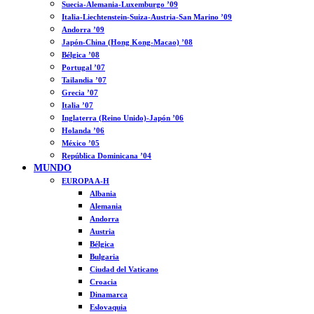
Suecia-Alemania-Luxemburgo ’09
Italia-Liechtenstein-Suiza-Austria-San Marino ’09
Andorra ’09
Japón-China (Hong Kong-Macao) ’08
Bélgica ’08
Portugal ’07
Tailandia ’07
Grecia ’07
Italia ’07
Inglaterra (Reino Unido)-Japón ’06
Holanda ’06
México ’05
República Dominicana ’04
MUNDO
EUROPA A-H
Albania
Alemania
Andorra
Austria
Bélgica
Bulgaria
Ciudad del Vaticano
Croacia
Dinamarca
Eslovaquia