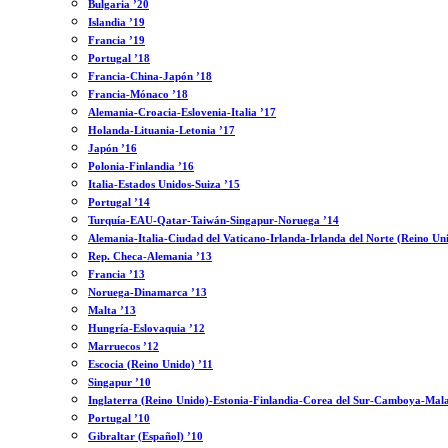
Bulgaria ’20
Islandia ’19
Francia ’19
Portugal ’18
Francia-China-Japón ’18
Francia-Mónaco ’18
Alemania-Croacia-Eslovenia-Italia ’17
Holanda-Lituania-Letonia ’17
Japón ’16
Polonia-Finlandia ’16
Italia-Estados Unidos-Suiza ’15
Portugal ’14
Turquía-EAU-Qatar-Taiwán-Singapur-Noruega ’14
Alemania-Italia-Ciudad del Vaticano-Irlanda-Irlanda del Norte (Reino Un
Rep. Checa-Alemania ’13
Francia ’13
Noruega-Dinamarca ’13
Malta ’13
Hungría-Eslovaquia ’12
Marruecos ’12
Escocia (Reino Unido) ’11
Singapur ’10
Inglaterra (Reino Unido)-Estonia-Finlandia-Corea del Sur-Camboya-Mala
Portugal ’10
Gibraltar (Español) ’10