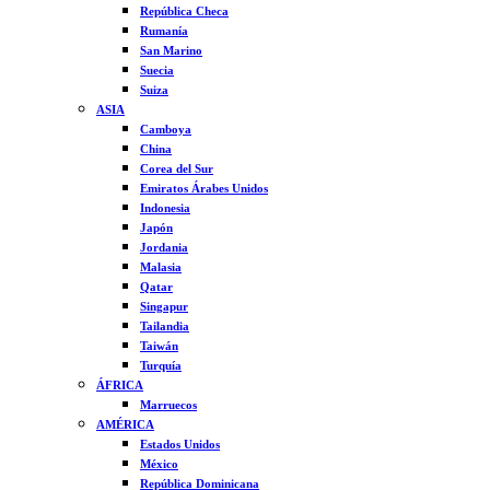
República Checa
Rumanía
San Marino
Suecia
Suiza
ASIA
Camboya
China
Corea del Sur
Emiratos Árabes Unidos
Indonesia
Japón
Jordania
Malasia
Qatar
Singapur
Tailandia
Taiwán
Turquía
ÁFRICA
Marruecos
AMÉRICA
Estados Unidos
México
República Dominicana