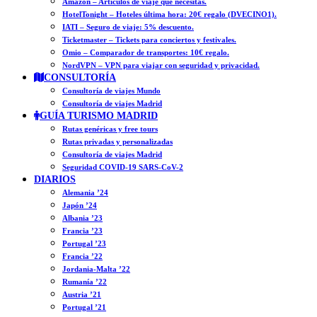
Amazon – Artículos de viaje que necesitas.
HotelTonight – Hoteles última hora: 20€ regalo (DVECINO1).
IATI – Seguro de viaje: 5% descuento.
Ticketmaster – Tickets para conciertos y festivales.
Omio – Comparador de transportes: 10€ regalo.
NordVPN – VPN para viajar con seguridad y privacidad.
CONSULTORÍA
Consultoría de viajes Mundo
Consultoría de viajes Madrid
GUÍA TURISMO MADRID
Rutas genéricas y free tours
Rutas privadas y personalizadas
Consultoría de viajes Madrid
Seguridad COVID-19 SARS-CoV-2
DIARIOS
Alemania ’24
Japón ’24
Albania ’23
Francia ’23
Portugal ’23
Francia ’22
Jordania-Malta ’22
Rumanía ’22
Austria ’21
Portugal ’21