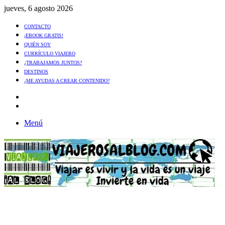
jueves, 6 agosto 2026
CONTACTO
¡EBOOK GRATIS!
QUIÉN SOY
CURRÍCULO VIAJERO
¿TRABAJAMOS JUNTOS?
DESTINOS
¿ME AYUDAS A CREAR CONTENIDO?
Artículo
al
Buscar
azar
Menú