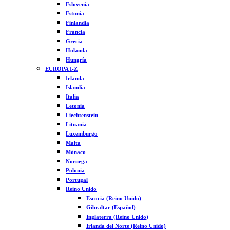
Eslovenia
Estonia
Finlandia
Francia
Grecia
Holanda
Hungría
EUROPA I-Z
Irlanda
Islandia
Italia
Letonia
Liechtenstein
Lituania
Luxemburgo
Malta
Mónaco
Noruega
Polonia
Portugal
Reino Unido
Escocia (Reino Unido)
Gibraltar (Español)
Inglaterra (Reino Unido)
Irlanda del Norte (Reino Unido)