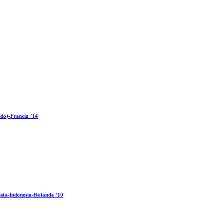
ido)-Francia ’14
sia-Indonesia-Holanda ’10