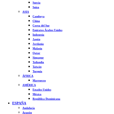
Suecia
Suiza
ASIA
Camboya
China
Corea del Sur
Emiratos Árabes Unidos
Indonesia
Japón
Jordania
Malasia
Qatar
Singapur
Tailandia
Taiwán
Turquía
ÁFRICA
Marruecos
AMÉRICA
Estados Unidos
México
República Dominicana
ESPAÑA
Andalucía
Aragón