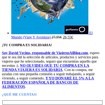
El
El
El
Mundo (Viaje Y Aventura)
27,95
€
26,55
€
precio
precio
¡TU COMPRA ES SOLIDARIA!
original
actual
era:
es:
Soy David Vecino, responsable de ViajerosAlBlog.com
, espero
27,95€.
26,55€.
que te sea útil la selección de artículos, productos y servicios para
viajeros que he seleccionado, seguro que encuentras aquello que
necesitas ;).
NO OLVIDES QUE TU COMPRA EN LA
TIENDA VIAJERA ES SOLIDARIA
. Con tu compra, me
ayudas con una pequeña comisión a seguir trabajando, a seguir
viviendo, a seguir comiendo,
Y YO DONARÉ EL 5% A LA
FEDERACIÓN ESPAÑOLA DE BANCOS DE
ALIMENTOS
.
¿QUÉ ME CUENTAS!