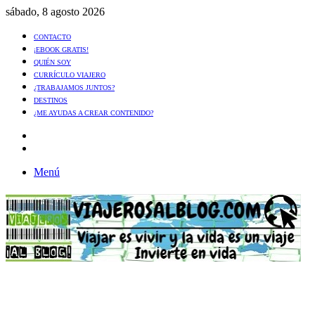
sábado, 8 agosto 2026
CONTACTO
¡EBOOK GRATIS!
QUIÉN SOY
CURRÍCULO VIAJERO
¿TRABAJAMOS JUNTOS?
DESTINOS
¿ME AYUDAS A CREAR CONTENIDO?
Artículo
al
Buscar
azar
Menú