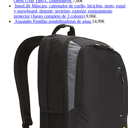
Otros USB Tipo-C Dispositivos
7,00
€
InnoLife Máscara, calentador de cuello, bicicleta, moto, esquí
y snowboard, deporte, invierno, exterior, equipamiento
protector (Juego completo de 3 colores)
9,96
€
Aquatabs Pastillas potabilizadoras de agua
14,99
€