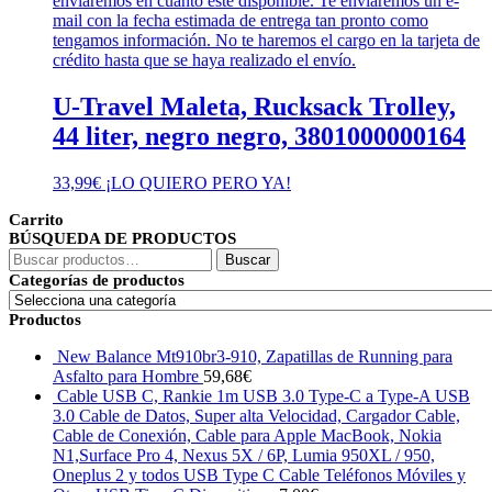
enviaremos en cuanto esté disponible. Te enviaremos un e-
mail con la fecha estimada de entrega tan pronto como
tengamos información. No te haremos el cargo en la tarjeta de
crédito hasta que se haya realizado el envío.
U-Travel Maleta, Rucksack Trolley,
44 liter, negro negro, 3801000000164
33,99
€
¡LO QUIERO PERO YA!
Carrito
BÚSQUEDA DE PRODUCTOS
Buscar
Buscar
por:
Categorías de productos
Productos
New Balance Mt910br3-910, Zapatillas de Running para
Asfalto para Hombre
59,68
€
Cable USB C, Rankie 1m USB 3.0 Type-C a Type-A USB
3.0 Cable de Datos, Super alta Velocidad, Cargador Cable,
Cable de Conexión, Cable para Apple MacBook, Nokia
N1,Surface Pro 4, Nexus 5X / 6P, Lumia 950XL / 950,
Oneplus 2 y todos USB Type C Cable Teléfonos Móviles y