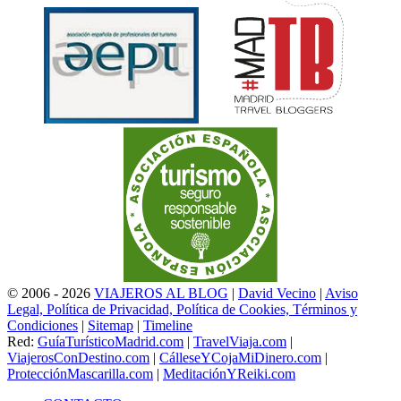
© 2006 - 2026
VIAJEROS AL BLOG
|
David Vecino
|
Aviso
Legal, Política de Privacidad, Política de Cookies, Términos y
Condiciones
|
Sitemap
|
Timeline
Red:
GuíaTurísticoMadrid.com
|
TravelViaja.com
|
ViajerosConDestino.com
|
CálleseYCojaMiDinero.com
|
ProtecciónMascarilla.com
|
MeditaciónYReiki.com