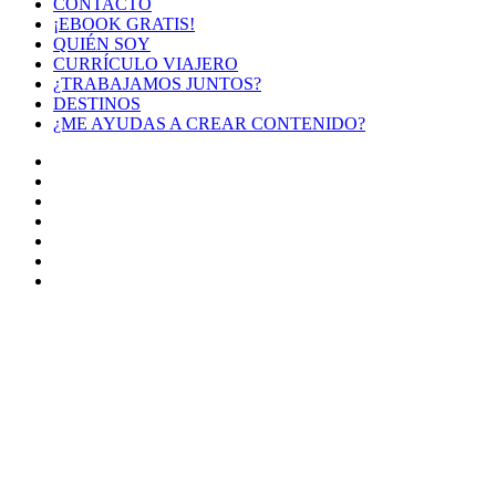
CONTACTO
¡EBOOK GRATIS!
QUIÉN SOY
CURRÍCULO VIAJERO
¿TRABAJAMOS JUNTOS?
DESTINOS
¿ME AYUDAS A CREAR CONTENIDO?
Facebook
X
LinkedIn
YouTube
Instagram
TikTok
Buy
Me
Botón
a
volver
Coffee
arriba