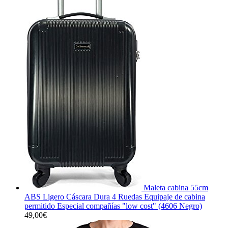
Maleta cabina 55cm
ABS Ligero Cáscara Dura 4 Ruedas Equipaje de cabina
permitido Especial compañías "low cost" (4606 Negro)
49,00
€