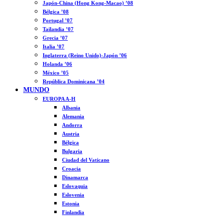
Japón-China (Hong Kong-Macao) ’08
Bélgica ’08
Portugal ’07
Tailandia ’07
Grecia ’07
Italia ’07
Inglaterra (Reino Unido)-Japón ’06
Holanda ’06
México ’05
República Dominicana ’04
MUNDO
EUROPA A-H
Albania
Alemania
Andorra
Austria
Bélgica
Bulgaria
Ciudad del Vaticano
Croacia
Dinamarca
Eslovaquia
Eslovenia
Estonia
Finlandia