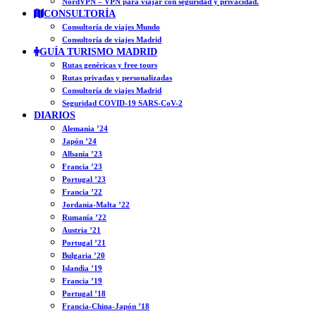
NordVPN – VPN para viajar con seguridad y privacidad.
CONSULTORÍA
Consultoría de viajes Mundo
Consultoría de viajes Madrid
GUÍA TURISMO MADRID
Rutas genéricas y free tours
Rutas privadas y personalizadas
Consultoría de viajes Madrid
Seguridad COVID-19 SARS-CoV-2
DIARIOS
Alemania ’24
Japón ’24
Albania ’23
Francia ’23
Portugal ’23
Francia ’22
Jordania-Malta ’22
Rumanía ’22
Austria ’21
Portugal ’21
Bulgaria ’20
Islandia ’19
Francia ’19
Portugal ’18
Francia-China-Japón ’18