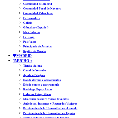
Comunidad de Madrid
Comunidad Foral de Navarra
Comunidad Valenciana
Extremadura
Galicia
Gibraltar (Español)
Islas Baleares
La Rioja
País Vasco
Principado de Asturias
Región de Murcia
MADRID
MUCHO +
Tienda viajera
Canal de Youtube
Ayuda al Viajero
Dónde dormir y alojamientos
Dónde comer y gastronomía
Rankings Tops y Listas
Galerías Fotográficas
Mis canciones para viajar favoritas
Anécdotas, Instantes y Recuerdos Viajeros
Patrimonios de la Humanidad en el mundo
Patrimonios de la Humanidad en España
Visitar todas las capitales de España