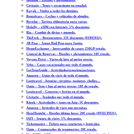
Booking – Hoteles y alojamientos.
Civitatis – Tours y excursiones en español.
Kayak – Vuelos a todos los destinos.
Rentalcars – Coches y vehículos de alquiler.
Revolut – Tarjeta obligatoria para viajar.
Holafly – eSIM con Internet: 5% descuento.
Ria – Cambio de divisa y moneda.
TheFork – Restaurantes: 25€ descuento (81905911).
JR Pass – Japan Rail Pass para Japón.
HomeExchange – Intercambio de casas: 250GP regalo.
Central de Reservas – Hoteles y alojamientos: 10€ regalo.
Voyage Privé – Viajes de lujo al mejor precio.
Vrbo – Casas vacacionales por todo el mundo.
GetYourGuide – Actividades/experiencias/tours.
Amazon – Guías de viaje de todo el mundo.
Logitravel – Agencia: circuitos, paquetes, chollos…
Omio – Tren y bus al mejor precio: 10€ de regalo.
Logitravel – Cruceros y ferries en el mundo.
Civitatis – Traslados por todo el mundo.
Klook – Actividades y tours en Asia: 5€ descuento.
Amazon – Artículos de viaje que necesitas.
HotelTonight – Hoteles última hora: 20€ regalo (DVECINO1).
IATI – Seguro de viaje: 5% descuento.
Ticketmaster – Tickets para conciertos y festivales.
Omio – Comparador de transportes: 10€ regalo.