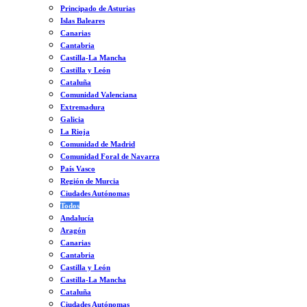
Principado de Asturias
Islas Baleares
Canarias
Cantabria
Castilla-La Mancha
Castilla y León
Cataluña
Comunidad Valenciana
Extremadura
Galicia
La Rioja
Comunidad de Madrid
Comunidad Foral de Navarra
País Vasco
Región de Murcia
Ciudades Autónomas
Todos
Andalucía
Aragón
Canarias
Cantabria
Castilla y León
Castilla-La Mancha
Cataluña
Ciudades Autónomas