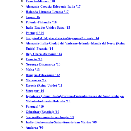
Francia-Mónaco ’18
Alemania-Croacia-Eslovenia-Italia ’17
Holanda-Lituania-Letonia ’17
Japón ’16
Polonia-Finlandia ’16
Italia-Estados Unidos-Suiza ’15
Portugal ’14
Turquía-EAU-Qatar-Taiwán-Singapur-Noruega ’14
Alemania-Italia-Ciudad del Vaticano-Irlanda-Irlanda del Norte (Reino
Unido)-Francia ’14
Rep. Checa-Alemania ’13
Francia ’13
Noruega-Dinamarca ’13
Malta ’13
Hungría-Eslovaquia ’12
Marruecos ’12
Escocia (Reino Unido) ’11
Singapur ’10
Inglaterra (Reino Unido)-Estonia-Finlandia-Corea del Sur-Camboya-
Malasia-Indonesia-Holanda ’10
Portugal ’10
Gibraltar (Español) ’10
Suecia-Alemania-Luxemburgo ’09
Italia-Liechtenstein-Suiza-Austria-San Marino ’09
Andorra ’09