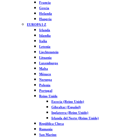
Francia
Grecia
Holanda
Hungría
EUROPA I-Z
Irlanda
Islandia
Italia
Letonia
Liechtenstein
Lituania
Luxemburgo
Malta
Mónaco
Noruega
Polonia
Portugal
Reino Unido
Escocia (Reino Unido)
Gibraltar (Español)
Inglaterra (Reino Unido)
Irlanda del Norte (Reino Unido)
República Checa
Rumanía
San Marino