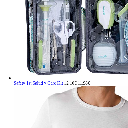
El
El
Safety 1st Salud y Care Kit
12,10
€
11,98
€
precio
precio
original
actual
era:
es:
12,10€.
11,98€.