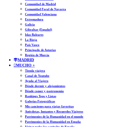
Comunidad de Madrid
Comunidad Foral de Navarra
Comunidad Valenciana
Extremadura
Galicia
Gibraltar (Español)
Islas Baleares
La Rioja
País Vasco
Principado de Asturias
Región de Murcia
MADRID
MUCHO +
Tienda viajera
Canal de Youtube
Ayuda al Viajero
Dónde dormir y alojamientos
Dónde comer y gastronomía
Rankings Tops y Listas
Galerías Fotográficas
Mis canciones para viajar favoritas
Anécdotas, Instantes y Recuerdos Viajeros
Patrimonios de la Humanidad en el mundo
Patrimonios de la Humanidad en España
Visitar todas las capitales de España