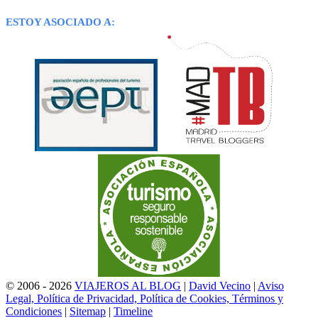
ESTOY ASOCIADO A:
© 2006 - 2026
VIAJEROS AL BLOG
|
David Vecino
|
Aviso
Legal, Política de Privacidad, Política de Cookies, Términos y
Condiciones
|
Sitemap
|
Timeline