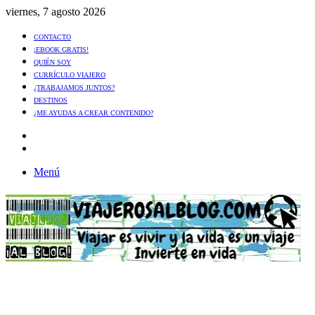
viernes, 7 agosto 2026
CONTACTO
¡EBOOK GRATIS!
QUIÉN SOY
CURRÍCULO VIAJERO
¿TRABAJAMOS JUNTOS?
DESTINOS
¿ME AYUDAS A CREAR CONTENIDO?
Artículo
al
Buscar
azar
Menú