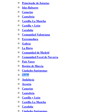
Principado de Asturias
Islas Baleares
Canarias
Cantabria
Castilla-La Mancha
Castilla y León
Cataluña
Comunidad Valenciana
Extremadura
Galicia
La Rioja
Comunidad de Madrid
Comunidad Foral de Navarra
País Vasco
Región de Murcia
Ciudades Autónomas
Todos
Andalucía
Aragón
Canarias
Cantabria
Castilla y León
Castilla-La Mancha
Cataluña
Ciudades Autónomas