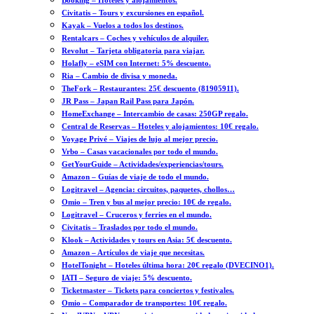
Booking – Hoteles y alojamientos.
Civitatis – Tours y excursiones en español.
Kayak – Vuelos a todos los destinos.
Rentalcars – Coches y vehículos de alquiler.
Revolut – Tarjeta obligatoria para viajar.
Holafly – eSIM con Internet: 5% descuento.
Ria – Cambio de divisa y moneda.
TheFork – Restaurantes: 25€ descuento (81905911).
JR Pass – Japan Rail Pass para Japón.
HomeExchange – Intercambio de casas: 250GP regalo.
Central de Reservas – Hoteles y alojamientos: 10€ regalo.
Voyage Privé – Viajes de lujo al mejor precio.
Vrbo – Casas vacacionales por todo el mundo.
GetYourGuide – Actividades/experiencias/tours.
Amazon – Guías de viaje de todo el mundo.
Logitravel – Agencia: circuitos, paquetes, chollos…
Omio – Tren y bus al mejor precio: 10€ de regalo.
Logitravel – Cruceros y ferries en el mundo.
Civitatis – Traslados por todo el mundo.
Klook – Actividades y tours en Asia: 5€ descuento.
Amazon – Artículos de viaje que necesitas.
HotelTonight – Hoteles última hora: 20€ regalo (DVECINO1).
IATI – Seguro de viaje: 5% descuento.
Ticketmaster – Tickets para conciertos y festivales.
Omio – Comparador de transportes: 10€ regalo.