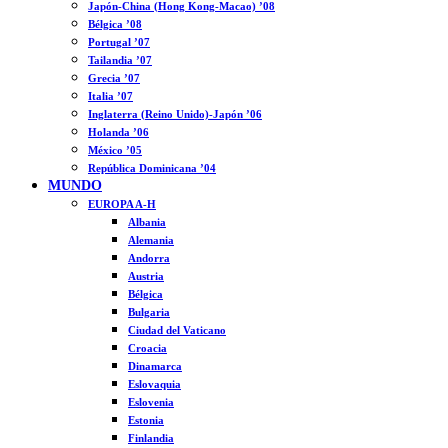
Japón-China (Hong Kong-Macao) ’08
Bélgica ’08
Portugal ’07
Tailandia ’07
Grecia ’07
Italia ’07
Inglaterra (Reino Unido)-Japón ’06
Holanda ’06
México ’05
República Dominicana ’04
MUNDO
EUROPA A-H
Albania
Alemania
Andorra
Austria
Bélgica
Bulgaria
Ciudad del Vaticano
Croacia
Dinamarca
Eslovaquia
Eslovenia
Estonia
Finlandia