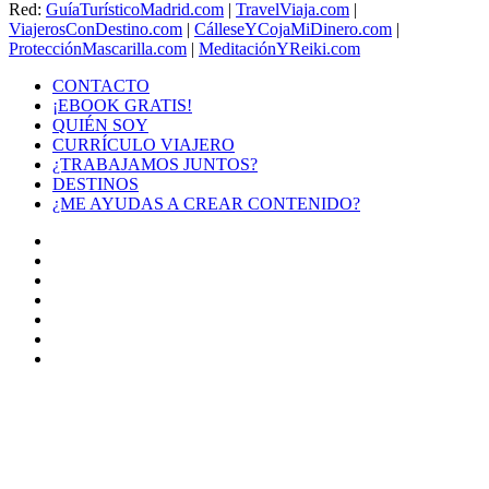
Red:
GuíaTurísticoMadrid.com
|
TravelViaja.com
|
ViajerosConDestino.com
|
CálleseYCojaMiDinero.com
|
ProtecciónMascarilla.com
|
MeditaciónYReiki.com
CONTACTO
¡EBOOK GRATIS!
QUIÉN SOY
CURRÍCULO VIAJERO
¿TRABAJAMOS JUNTOS?
DESTINOS
¿ME AYUDAS A CREAR CONTENIDO?
Facebook
X
LinkedIn
YouTube
Instagram
TikTok
Buy
Me
Botón
a
volver
Coffee
arriba