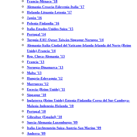
Francia-Mónaco ’18
Alemania-Croacia-Eslovenia-Italia ’17
Holanda-Lituania-Letonia ’17
Japón ’16
Polonia-Finlandia ’16
Italia-Estados Unidos-Suiza ’15
Portugal ’14
Turquía-EAU-Qatar-Taiwán-Singapur-Noruega ’14
Alemania-Italia-Ciudad del Vaticano-Irlanda-Irlanda del Norte (Reino
Unido)-Francia ’14
Rep. Checa-Alemania ’13
Francia ’13
Noruega-Dinamarca ’13
Malta ’13
Hungría-Eslovaquia ’12
Marruecos ’12
Escocia (Reino Unido) ’11
Singapur ’10
Inglaterra (Reino Unido)-Estonia-Finlandia-Corea del Sur-Camboya-
Malasia-Indonesia-Holanda ’10
Portugal ’10
Gibraltar (Español) ’10
Suecia-Alemania-Luxemburgo ’09
Italia-Liechtenstein-Suiza-Austria-San Marino ’09
Andorra ’09