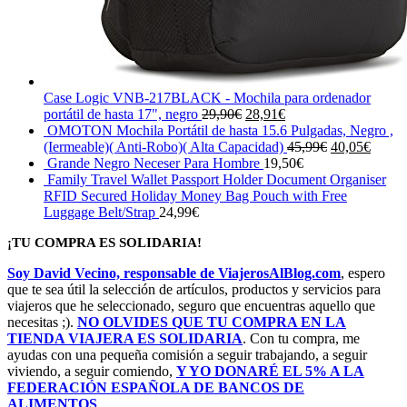
Case Logic VNB-217BLACK - Mochila para ordenador
El
El
portátil de hasta 17", negro
29,90
€
28,91
€
precio
precio
OMOTON Mochila Portátil de hasta 15.6 Pulgadas, Negro ,
original
actual
El
El
(Iermeable)( Anti-Robo)( Alta Capacidad)
45,99
€
40,05
€
era:
es:
precio
precio
Grande Negro Neceser Para Hombre
19,50
€
29,90€.
28,91€.
original
actual
Family Travel Wallet Passport Holder Document Organiser
era:
es:
RFID Secured Holiday Money Bag Pouch with Free
45,99€.
40,05
Luggage Belt/Strap
24,99
€
¡TU COMPRA ES SOLIDARIA!
Soy David Vecino, responsable de ViajerosAlBlog.com
, espero
que te sea útil la selección de artículos, productos y servicios para
viajeros que he seleccionado, seguro que encuentras aquello que
necesitas ;).
NO OLVIDES QUE TU COMPRA EN LA
TIENDA VIAJERA ES SOLIDARIA
. Con tu compra, me
ayudas con una pequeña comisión a seguir trabajando, a seguir
viviendo, a seguir comiendo,
Y YO DONARÉ EL 5% A LA
FEDERACIÓN ESPAÑOLA DE BANCOS DE
ALIMENTOS
.