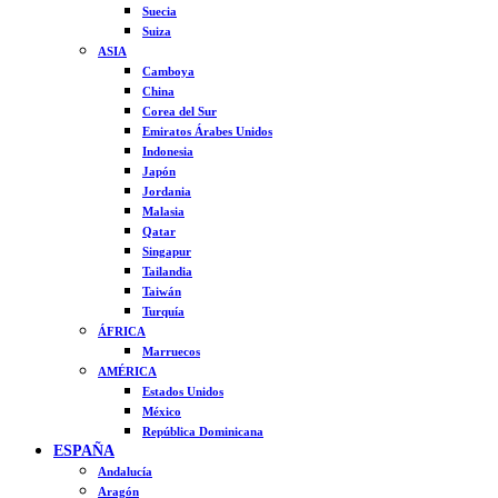
Suecia
Suiza
ASIA
Camboya
China
Corea del Sur
Emiratos Árabes Unidos
Indonesia
Japón
Jordania
Malasia
Qatar
Singapur
Tailandia
Taiwán
Turquía
ÁFRICA
Marruecos
AMÉRICA
Estados Unidos
México
República Dominicana
ESPAÑA
Andalucía
Aragón