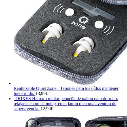
Reutilizable Quiet Zone - Tapones para los oídos mantener
fuera ruido.
13,99
€
TRIXES Hamaca militar pequeña de nailon para dormir o
relajarse en un camping, en el jardín o en una aventura de
supervivencia.
12,99
€