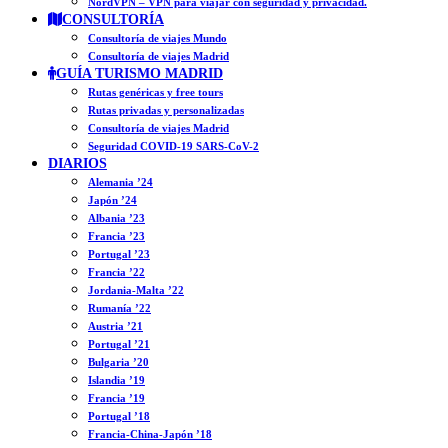
NordVPN – VPN para viajar con seguridad y privacidad.
CONSULTORÍA
Consultoría de viajes Mundo
Consultoría de viajes Madrid
GUÍA TURISMO MADRID
Rutas genéricas y free tours
Rutas privadas y personalizadas
Consultoría de viajes Madrid
Seguridad COVID-19 SARS-CoV-2
DIARIOS
Alemania ’24
Japón ’24
Albania ’23
Francia ’23
Portugal ’23
Francia ’22
Jordania-Malta ’22
Rumanía ’22
Austria ’21
Portugal ’21
Bulgaria ’20
Islandia ’19
Francia ’19
Portugal ’18
Francia-China-Japón ’18