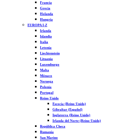
Francia
Grecia
Holanda
Hungría
EUROPA I-Z
Irlanda
Islandia
Italia
Letonia
Liechtenstein
Lituania
Luxemburgo
Malta
Mónaco
Noruega
Polonia
Portugal
Reino Unido
Escocia (Reino Unido)
Gibraltar (Español)
Inglaterra (Reino Unido)
Irlanda del Norte (Reino Unido)
República Checa
Rumanía
San Marino