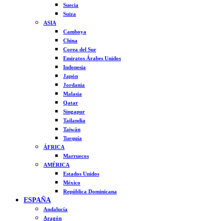
Suecia
Suiza
ASIA
Camboya
China
Corea del Sur
Emiratos Árabes Unidos
Indonesia
Japón
Jordania
Malasia
Qatar
Singapur
Tailandia
Taiwán
Turquía
ÁFRICA
Marruecos
AMÉRICA
Estados Unidos
México
República Dominicana
ESPAÑA
Andalucía
Aragón