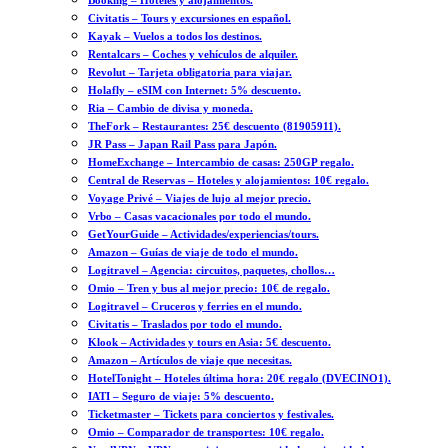
Booking – Hoteles y alojamientos.
Civitatis – Tours y excursiones en español.
Kayak – Vuelos a todos los destinos.
Rentalcars – Coches y vehículos de alquiler.
Revolut – Tarjeta obligatoria para viajar.
Holafly – eSIM con Internet: 5% descuento.
Ria – Cambio de divisa y moneda.
TheFork – Restaurantes: 25€ descuento (81905911).
JR Pass – Japan Rail Pass para Japón.
HomeExchange – Intercambio de casas: 250GP regalo.
Central de Reservas – Hoteles y alojamientos: 10€ regalo.
Voyage Privé – Viajes de lujo al mejor precio.
Vrbo – Casas vacacionales por todo el mundo.
GetYourGuide – Actividades/experiencias/tours.
Amazon – Guías de viaje de todo el mundo.
Logitravel – Agencia: circuitos, paquetes, chollos…
Omio – Tren y bus al mejor precio: 10€ de regalo.
Logitravel – Cruceros y ferries en el mundo.
Civitatis – Traslados por todo el mundo.
Klook – Actividades y tours en Asia: 5€ descuento.
Amazon – Artículos de viaje que necesitas.
HotelTonight – Hoteles última hora: 20€ regalo (DVECINO1).
IATI – Seguro de viaje: 5% descuento.
Ticketmaster – Tickets para conciertos y festivales.
Omio – Comparador de transportes: 10€ regalo.