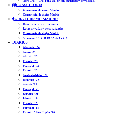
NordVPN – VPN para viajar con seguridad y privacidad.
CONSULTORÍA
Consultoría de viajes Mundo
Consultoría de viajes Madrid
GUÍA TURISMO MADRID
Rutas genéricas y free tours
Rutas privadas y personalizadas
Consultoría de viajes Madrid
Seguridad COVID-19 SARS-CoV-2
DIARIOS
Alemania ’24
Japón ’24
Albania ’23
Francia ’23
Portugal ’23
Francia ’22
Jordania-Malta ’22
Rumanía ’22
Austria ’21
Portugal ’21
Bulgaria ’20
Islandia ’19
Francia ’19
Portugal ’18
Francia-China-Japón ’18