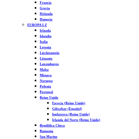
Francia
Grecia
Holanda
Hungría
EUROPA I-Z
Irlanda
Islandia
Italia
Letonia
Liechtenstein
Lituania
Luxemburgo
Malta
Mónaco
Noruega
Polonia
Portugal
Reino Unido
Escocia (Reino Unido)
Gibraltar (Español)
Inglaterra (Reino Unido)
Irlanda del Norte (Reino Unido)
República Checa
Rumanía
San Marino