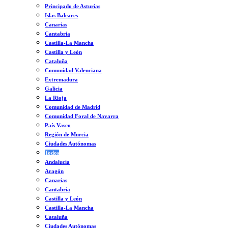
Principado de Asturias
Islas Baleares
Canarias
Cantabria
Castilla-La Mancha
Castilla y León
Cataluña
Comunidad Valenciana
Extremadura
Galicia
La Rioja
Comunidad de Madrid
Comunidad Foral de Navarra
País Vasco
Región de Murcia
Ciudades Autónomas
Todos
Andalucía
Aragón
Canarias
Cantabria
Castilla y León
Castilla-La Mancha
Cataluña
Ciudades Autónomas