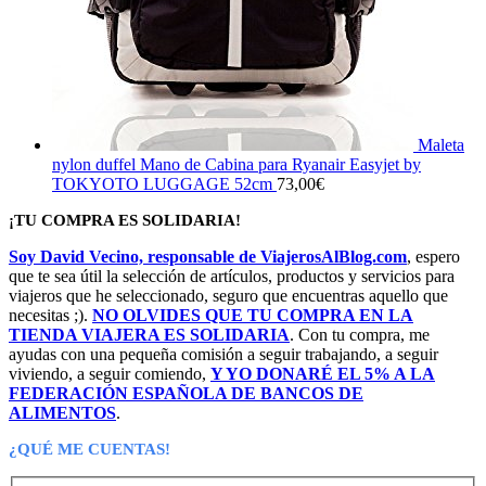
Maleta
nylon duffel Mano de Cabina para Ryanair Easyjet by
TOKYOTO LUGGAGE 52cm
73,00
€
¡TU COMPRA ES SOLIDARIA!
Soy David Vecino, responsable de ViajerosAlBlog.com
, espero
que te sea útil la selección de artículos, productos y servicios para
viajeros que he seleccionado, seguro que encuentras aquello que
necesitas ;).
NO OLVIDES QUE TU COMPRA EN LA
TIENDA VIAJERA ES SOLIDARIA
. Con tu compra, me
ayudas con una pequeña comisión a seguir trabajando, a seguir
viviendo, a seguir comiendo,
Y YO DONARÉ EL 5% A LA
FEDERACIÓN ESPAÑOLA DE BANCOS DE
ALIMENTOS
.
¿QUÉ ME CUENTAS!