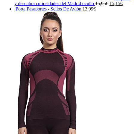
El
El
y descubra curiosidades del Madrid oculto
15,95
€
15,15
€
precio
precio
Porta Pasaportes - Sellos De Avión
13,99
€
original
actual
era:
es:
15,95€.
15,15