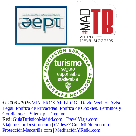
© 2006 - 2026
VIAJEROS AL BLOG
|
David Vecino
|
Aviso
Legal, Política de Privacidad, Política de Cookies, Términos y
Condiciones
|
Sitemap
|
Timeline
Red:
GuíaTurísticoMadrid.com
|
TravelViaja.com
|
ViajerosConDestino.com
|
CálleseYCojaMiDinero.com
|
ProtecciónMascarilla.com
|
MeditaciónYReiki.com