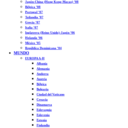
Japón-China (Hong Kong-Macao) ’08
Bélgica ’08
Portugal ’07
Tailandia ’07
Grecia ’07
Italia ’07
Inglaterra (Reino Unido)-Japón ’06
Holanda ’06
México ’05
República Dominicana ’04
MUNDO
EUROPA A-H
Albania
Alemania
Andorra
Austria
Bélgica
Bulgaria
Ciudad del Vaticano
Croacia
Dinamarca
Eslovaquia
Eslovenia
Estonia
Finlandia