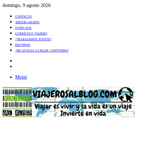
domingo, 9 agosto 2026
CONTACTO
¡EBOOK GRATIS!
QUIÉN SOY
CURRÍCULO VIAJERO
¿TRABAJAMOS JUNTOS?
DESTINOS
¿ME AYUDAS A CREAR CONTENIDO?
Artículo
al
Buscar
azar
Menú