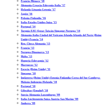
Francia-Mónaco ’18
Alemania-Croacia-Eslovenia-Italia ’17
Holanda-Lituania-Letonia ’17
Japón ’16
Polonia-Finlandia ’16
Italia-Estados Unidos-Suiza ’15
Portugal ’14
Turquía-EAU-Qatar-Taiwán-Singapur-Noruega ’14
Alemania-Italia-Ciudad del Vaticano-Irlanda-Irlanda del Norte (Reino
Unido)-Francia ’14
Rep. Checa-Alemania ’13
Francia ’13
Noruega-Dinamarca ’13
Malta ’13
Hungría-Eslovaquia ’12
Marruecos ’12
Escocia (Reino Unido) ’11
Singapur ’10
Inglaterra (Reino Unido)-Estonia-Finlandia-Corea del Sur-Camboya-
Malasia-Indonesia-Holanda ’10
Portugal ’10
Gibraltar (Español) ’10
Suecia-Alemania-Luxemburgo ’09
Italia-Liechtenstein-Suiza-Austria-San Marino ’09
Andorra ’09