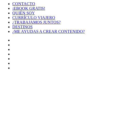
CONTACTO
¡EBOOK GRATIS!
QUIÉN SOY
CURRÍCULO VIAJERO
¿TRABAJAMOS JUNTOS?
DESTINOS
¿ME AYUDAS A CREAR CONTENIDO?
Facebook
X
LinkedIn
YouTube
Instagram
TikTok
Buy
Me
Botón
a
volver
Coffee
arriba