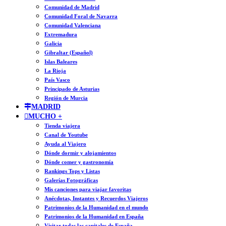
Comunidad de Madrid
Comunidad Foral de Navarra
Comunidad Valenciana
Extremadura
Galicia
Gibraltar (Español)
Islas Baleares
La Rioja
País Vasco
Principado de Asturias
Región de Murcia
MADRID
MUCHO +
Tienda viajera
Canal de Youtube
Ayuda al Viajero
Dónde dormir y alojamientos
Dónde comer y gastronomía
Rankings Tops y Listas
Galerías Fotográficas
Mis canciones para viajar favoritas
Anécdotas, Instantes y Recuerdos Viajeros
Patrimonios de la Humanidad en el mundo
Patrimonios de la Humanidad en España
Visitar todas las capitales de España