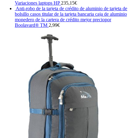
Variaciones laptops HP
235,15
€
Anti-robo de la tarjeta de crédito de aluminio de tarjeta de
bolsillo casos titular de la tarjeta bancaria caja de aluminio
monedero de la cartera de crédito mejor preciopor
Boolavard® TM
2,99
€