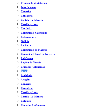
Principado de Asturias
Islas Baleares
Canarias
Cantabria
Castilla-La Mancha
Castilla y León
Cataluña
Comunidad Valenciana
Extremadura
Galicia
La Rioja
Comunidad de Madrid
Comunidad Foral de Navarra
País Vasco
Región de Murcia
Ciudades Autónomas
Todos
Andalucía
Aragón
Canarias
Cantabria
Castilla y León
Castilla-La Mancha
Cataluña
Ciudades Autónomas