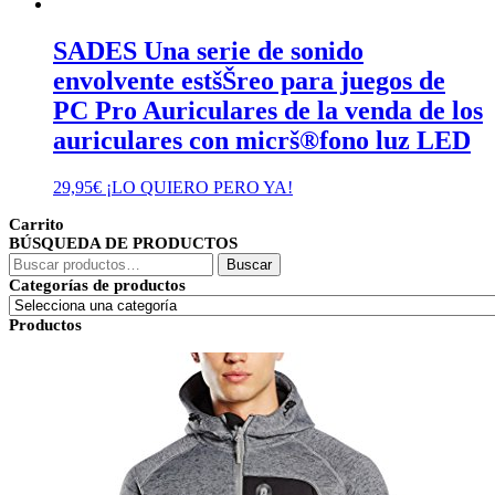
SADES Una serie de sonido
envolvente estšŠreo para juegos de
PC Pro Auriculares de la venda de los
auriculares con micrš®fono luz LED
29,95
€
¡LO QUIERO PERO YA!
Carrito
BÚSQUEDA DE PRODUCTOS
Buscar
Buscar
por:
Categorías de productos
Productos