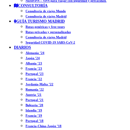
NordVPN – VPN para viajar con seguridad y privacidad.
CONSULTORÍA
Consultoría de viajes Mundo
Consultoría de viajes Madrid
GUÍA TURISMO MADRID
Rutas genéricas y free tours
Rutas privadas y personalizadas
Consultoría de viajes Madrid
Seguridad COVID-19 SARS-CoV-2
DIARIOS
Alemania ’24
Japón ’24
Albania ’23
Francia ’23
Portugal ’23
Francia ’22
Jordania-Malta ’22
Rumanía ’22
Austria ’21
Portugal ’21
Bulgaria ’20
Islandia ’19
Francia ’19
Portugal ’18
Francia-China-Japón ’18