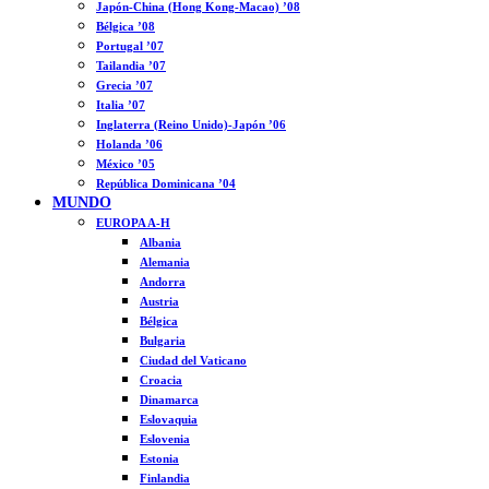
Japón-China (Hong Kong-Macao) ’08
Bélgica ’08
Portugal ’07
Tailandia ’07
Grecia ’07
Italia ’07
Inglaterra (Reino Unido)-Japón ’06
Holanda ’06
México ’05
República Dominicana ’04
MUNDO
EUROPA A-H
Albania
Alemania
Andorra
Austria
Bélgica
Bulgaria
Ciudad del Vaticano
Croacia
Dinamarca
Eslovaquia
Eslovenia
Estonia
Finlandia