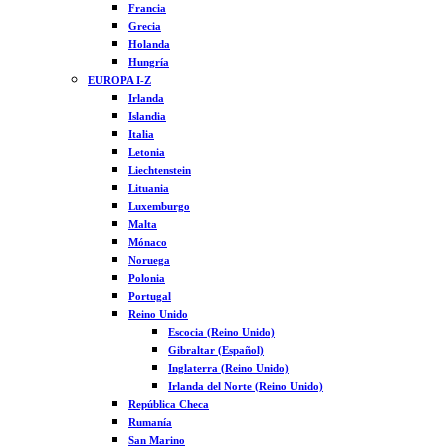
Francia
Grecia
Holanda
Hungría
EUROPA I-Z
Irlanda
Islandia
Italia
Letonia
Liechtenstein
Lituania
Luxemburgo
Malta
Mónaco
Noruega
Polonia
Portugal
Reino Unido
Escocia (Reino Unido)
Gibraltar (Español)
Inglaterra (Reino Unido)
Irlanda del Norte (Reino Unido)
República Checa
Rumanía
San Marino