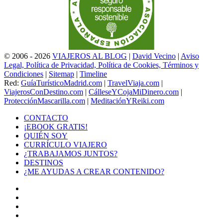
© 2006 - 2026
VIAJEROS AL BLOG
|
David Vecino
|
Aviso
Legal, Política de Privacidad, Política de Cookies, Términos y
Condiciones
|
Sitemap
|
Timeline
Red:
GuíaTurísticoMadrid.com
|
TravelViaja.com
|
ViajerosConDestino.com
|
CálleseYCojaMiDinero.com
|
ProtecciónMascarilla.com
|
MeditaciónYReiki.com
CONTACTO
¡EBOOK GRATIS!
QUIÉN SOY
CURRÍCULO VIAJERO
¿TRABAJAMOS JUNTOS?
DESTINOS
¿ME AYUDAS A CREAR CONTENIDO?
Facebook
X
LinkedIn
YouTube