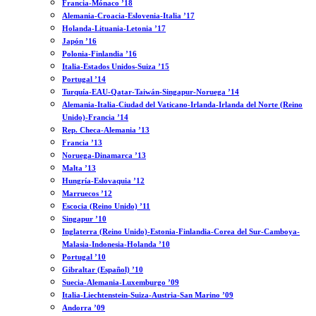
Francia-Mónaco ’18
Alemania-Croacia-Eslovenia-Italia ’17
Holanda-Lituania-Letonia ’17
Japón ’16
Polonia-Finlandia ’16
Italia-Estados Unidos-Suiza ’15
Portugal ’14
Turquía-EAU-Qatar-Taiwán-Singapur-Noruega ’14
Alemania-Italia-Ciudad del Vaticano-Irlanda-Irlanda del Norte (Reino
Unido)-Francia ’14
Rep. Checa-Alemania ’13
Francia ’13
Noruega-Dinamarca ’13
Malta ’13
Hungría-Eslovaquia ’12
Marruecos ’12
Escocia (Reino Unido) ’11
Singapur ’10
Inglaterra (Reino Unido)-Estonia-Finlandia-Corea del Sur-Camboya-
Malasia-Indonesia-Holanda ’10
Portugal ’10
Gibraltar (Español) ’10
Suecia-Alemania-Luxemburgo ’09
Italia-Liechtenstein-Suiza-Austria-San Marino ’09
Andorra ’09