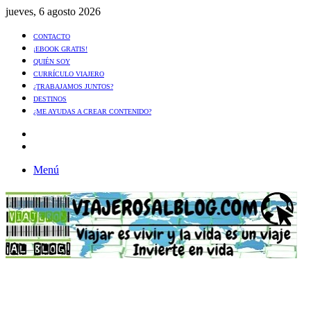
jueves, 6 agosto 2026
CONTACTO
¡EBOOK GRATIS!
QUIÉN SOY
CURRÍCULO VIAJERO
¿TRABAJAMOS JUNTOS?
DESTINOS
¿ME AYUDAS A CREAR CONTENIDO?
Artículo
al
Buscar
azar
Menú