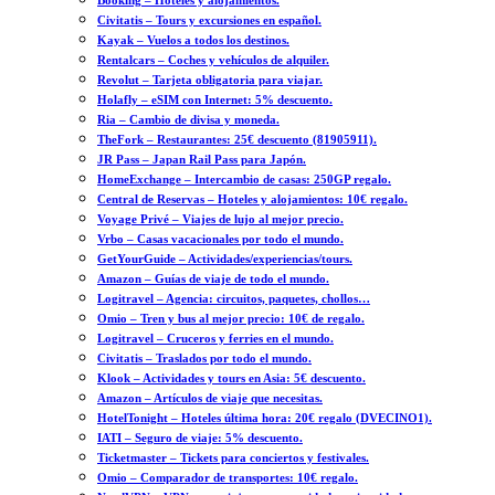
Booking – Hoteles y alojamientos.
Civitatis – Tours y excursiones en español.
Kayak – Vuelos a todos los destinos.
Rentalcars – Coches y vehículos de alquiler.
Revolut – Tarjeta obligatoria para viajar.
Holafly – eSIM con Internet: 5% descuento.
Ria – Cambio de divisa y moneda.
TheFork – Restaurantes: 25€ descuento (81905911).
JR Pass – Japan Rail Pass para Japón.
HomeExchange – Intercambio de casas: 250GP regalo.
Central de Reservas – Hoteles y alojamientos: 10€ regalo.
Voyage Privé – Viajes de lujo al mejor precio.
Vrbo – Casas vacacionales por todo el mundo.
GetYourGuide – Actividades/experiencias/tours.
Amazon – Guías de viaje de todo el mundo.
Logitravel – Agencia: circuitos, paquetes, chollos…
Omio – Tren y bus al mejor precio: 10€ de regalo.
Logitravel – Cruceros y ferries en el mundo.
Civitatis – Traslados por todo el mundo.
Klook – Actividades y tours en Asia: 5€ descuento.
Amazon – Artículos de viaje que necesitas.
HotelTonight – Hoteles última hora: 20€ regalo (DVECINO1).
IATI – Seguro de viaje: 5% descuento.
Ticketmaster – Tickets para conciertos y festivales.
Omio – Comparador de transportes: 10€ regalo.