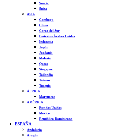
Suecia
Suiza
ASIA
Camboya
China
Corea del Sur
Emiratos Árabes Unidos
Indonesia
Japón
Jordania
Malasia
Qatar
Singapur
Tailandia
Taiwán
Turquía
ÁFRICA
Marruecos
AMÉRICA
Estados Unidos
México
República Dominicana
ESPAÑA
Andalucía
Aragón