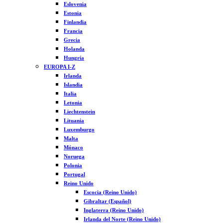
Eslovenia
Estonia
Finlandia
Francia
Grecia
Holanda
Hungría
EUROPA I-Z
Irlanda
Islandia
Italia
Letonia
Liechtenstein
Lituania
Luxemburgo
Malta
Mónaco
Noruega
Polonia
Portugal
Reino Unido
Escocia (Reino Unido)
Gibraltar (Español)
Inglaterra (Reino Unido)
Irlanda del Norte (Reino Unido)