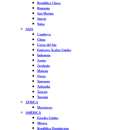
República Checa
Rumanía
San Marino
Suecia
Suiza
ASIA
Camboya
China
Corea del Sur
Emiratos Árabes Unidos
Indonesia
Japón
Jordania
Malasia
Qatar
Singapur
Tailandia
Taiwán
Turquía
ÁFRICA
Marruecos
AMÉRICA
Estados Unidos
México
República Dominicana