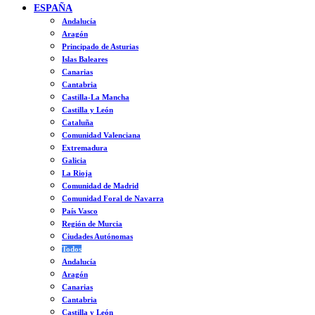
ESPAÑA
Andalucía
Aragón
Principado de Asturias
Islas Baleares
Canarias
Cantabria
Castilla-La Mancha
Castilla y León
Cataluña
Comunidad Valenciana
Extremadura
Galicia
La Rioja
Comunidad de Madrid
Comunidad Foral de Navarra
País Vasco
Región de Murcia
Ciudades Autónomas
Todos
Andalucía
Aragón
Canarias
Cantabria
Castilla y León