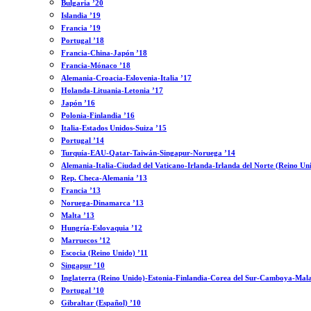
Bulgaria ’20
Islandia ’19
Francia ’19
Portugal ’18
Francia-China-Japón ’18
Francia-Mónaco ’18
Alemania-Croacia-Eslovenia-Italia ’17
Holanda-Lituania-Letonia ’17
Japón ’16
Polonia-Finlandia ’16
Italia-Estados Unidos-Suiza ’15
Portugal ’14
Turquía-EAU-Qatar-Taiwán-Singapur-Noruega ’14
Alemania-Italia-Ciudad del Vaticano-Irlanda-Irlanda del Norte (Reino Un
Rep. Checa-Alemania ’13
Francia ’13
Noruega-Dinamarca ’13
Malta ’13
Hungría-Eslovaquia ’12
Marruecos ’12
Escocia (Reino Unido) ’11
Singapur ’10
Inglaterra (Reino Unido)-Estonia-Finlandia-Corea del Sur-Camboya-Mala
Portugal ’10
Gibraltar (Español) ’10