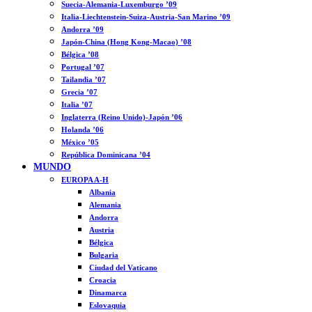
Suecia-Alemania-Luxemburgo ’09
Italia-Liechtenstein-Suiza-Austria-San Marino ’09
Andorra ’09
Japón-China (Hong Kong-Macao) ’08
Bélgica ’08
Portugal ’07
Tailandia ’07
Grecia ’07
Italia ’07
Inglaterra (Reino Unido)-Japón ’06
Holanda ’06
México ’05
República Dominicana ’04
MUNDO
EUROPA A-H
Albania
Alemania
Andorra
Austria
Bélgica
Bulgaria
Ciudad del Vaticano
Croacia
Dinamarca
Eslovaquia