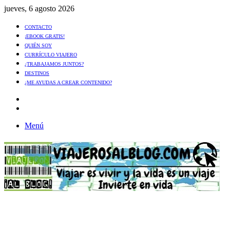
jueves, 6 agosto 2026
CONTACTO
¡EBOOK GRATIS!
QUIÉN SOY
CURRÍCULO VIAJERO
¿TRABAJAMOS JUNTOS?
DESTINOS
¿ME AYUDAS A CREAR CONTENIDO?
Artículo
al
Buscar
azar
Menú