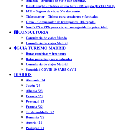
Amazon – Artículos de viaje que necesitas.
HotelTonight – Hoteles última hora: 20€ regalo (DVECINO1).
IATI – Seguro de viaje: 5% descuento.
Ticketmaster – Tickets para conciertos y festivales.
Omio – Comparador de transportes: 10€ regalo.
NordVPN – VPN para viajar con seguridad y privacidad.
CONSULTORÍA
Consultoría de viajes Mundo
Consultoría de viajes Madrid
GUÍA TURISMO MADRID
Rutas genéricas y free tours
Rutas privadas y personalizadas
Consultoría de viajes Madrid
Seguridad COVID-19 SARS-CoV-2
DIARIOS
Alemania ’24
Japón ’24
Albania ’23
Francia ’23
Portugal ’23
Francia ’22
Jordania-Malta ’22
Rumanía ’22
Austria ’21
Portugal ’21