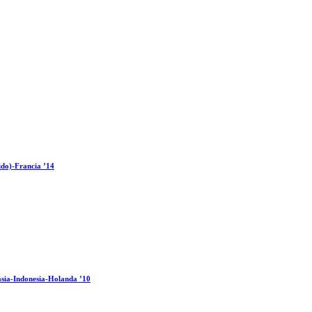
ido)-Francia ’14
sia-Indonesia-Holanda ’10