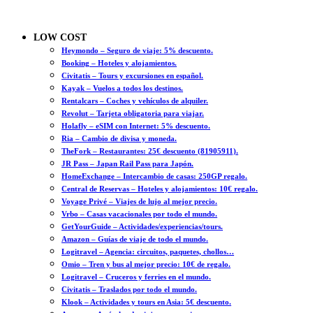
LOW COST
Heymondo – Seguro de viaje: 5% descuento.
Booking – Hoteles y alojamientos.
Civitatis – Tours y excursiones en español.
Kayak – Vuelos a todos los destinos.
Rentalcars – Coches y vehículos de alquiler.
Revolut – Tarjeta obligatoria para viajar.
Holafly – eSIM con Internet: 5% descuento.
Ria – Cambio de divisa y moneda.
TheFork – Restaurantes: 25€ descuento (81905911).
JR Pass – Japan Rail Pass para Japón.
HomeExchange – Intercambio de casas: 250GP regalo.
Central de Reservas – Hoteles y alojamientos: 10€ regalo.
Voyage Privé – Viajes de lujo al mejor precio.
Vrbo – Casas vacacionales por todo el mundo.
GetYourGuide – Actividades/experiencias/tours.
Amazon – Guías de viaje de todo el mundo.
Logitravel – Agencia: circuitos, paquetes, chollos…
Omio – Tren y bus al mejor precio: 10€ de regalo.
Logitravel – Cruceros y ferries en el mundo.
Civitatis – Traslados por todo el mundo.
Klook – Actividades y tours en Asia: 5€ descuento.