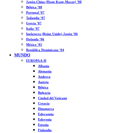
Japón-China (Hong Kong-Macao) ’08
Bélgica ’08
Portugal ’07
Tailandia ’07
Grecia ’07
Italia ’07
Inglaterra (Reino Unido)-Japón ’06
Holanda ’06
México ’05
República Dominicana ’04
MUNDO
EUROPA A-H
Albania
Alemania
Andorra
Austria
Bélgica
Bulgaria
Ciudad del Vaticano
Croacia
Dinamarca
Eslovaquia
Eslovenia
Estonia
Finlandia