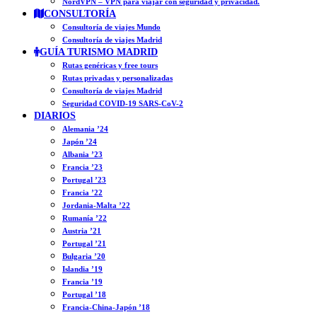
NordVPN – VPN para viajar con seguridad y privacidad.
CONSULTORÍA
Consultoría de viajes Mundo
Consultoría de viajes Madrid
GUÍA TURISMO MADRID
Rutas genéricas y free tours
Rutas privadas y personalizadas
Consultoría de viajes Madrid
Seguridad COVID-19 SARS-CoV-2
DIARIOS
Alemania ’24
Japón ’24
Albania ’23
Francia ’23
Portugal ’23
Francia ’22
Jordania-Malta ’22
Rumanía ’22
Austria ’21
Portugal ’21
Bulgaria ’20
Islandia ’19
Francia ’19
Portugal ’18
Francia-China-Japón ’18