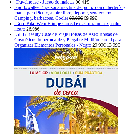
precio
precio
era:
es:
Travelhouse - Juego de maletas
90,41
€
original
actual
29,90€.
28,91€.
apollowalker 4 persona mochila de picnic con cubertería y
era:
es:
manta para Picnic, al aire libre, deporte, senderismo,
29,95€.
27,00€.
El
El
Camping, barbacoas, Cooler
99,99
€
69,99
€
precio
precio
Gore Bike Wear Equipe Gore-Tex - Gorra unisex, color
original
actual
negro
26,98
€
era:
es:
GHB Beauty Case de Viaje Bolsas de Aseo Bolsas de
99,99€.
69,99€.
Cosméticos Impermeable y Plegable Multifuncional para
El
El
Organizar Elementos Personales - Negro
29,99
€
13,99
€
precio
precio
original
actual
era:
es:
29,99€.
13,99€.