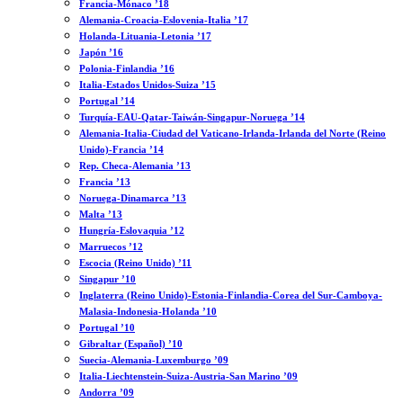
Francia-Mónaco ’18
Alemania-Croacia-Eslovenia-Italia ’17
Holanda-Lituania-Letonia ’17
Japón ’16
Polonia-Finlandia ’16
Italia-Estados Unidos-Suiza ’15
Portugal ’14
Turquía-EAU-Qatar-Taiwán-Singapur-Noruega ’14
Alemania-Italia-Ciudad del Vaticano-Irlanda-Irlanda del Norte (Reino
Unido)-Francia ’14
Rep. Checa-Alemania ’13
Francia ’13
Noruega-Dinamarca ’13
Malta ’13
Hungría-Eslovaquia ’12
Marruecos ’12
Escocia (Reino Unido) ’11
Singapur ’10
Inglaterra (Reino Unido)-Estonia-Finlandia-Corea del Sur-Camboya-
Malasia-Indonesia-Holanda ’10
Portugal ’10
Gibraltar (Español) ’10
Suecia-Alemania-Luxemburgo ’09
Italia-Liechtenstein-Suiza-Austria-San Marino ’09
Andorra ’09