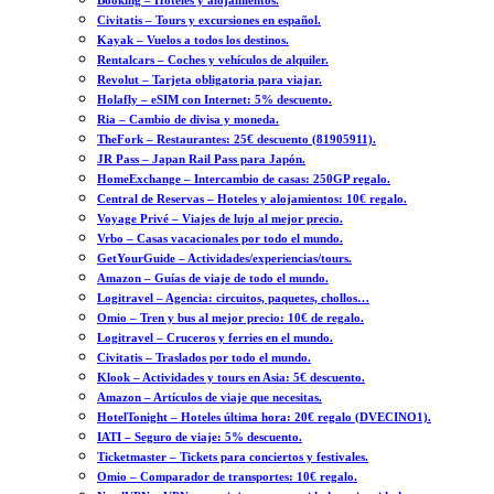
Booking – Hoteles y alojamientos.
Civitatis – Tours y excursiones en español.
Kayak – Vuelos a todos los destinos.
Rentalcars – Coches y vehículos de alquiler.
Revolut – Tarjeta obligatoria para viajar.
Holafly – eSIM con Internet: 5% descuento.
Ria – Cambio de divisa y moneda.
TheFork – Restaurantes: 25€ descuento (81905911).
JR Pass – Japan Rail Pass para Japón.
HomeExchange – Intercambio de casas: 250GP regalo.
Central de Reservas – Hoteles y alojamientos: 10€ regalo.
Voyage Privé – Viajes de lujo al mejor precio.
Vrbo – Casas vacacionales por todo el mundo.
GetYourGuide – Actividades/experiencias/tours.
Amazon – Guías de viaje de todo el mundo.
Logitravel – Agencia: circuitos, paquetes, chollos…
Omio – Tren y bus al mejor precio: 10€ de regalo.
Logitravel – Cruceros y ferries en el mundo.
Civitatis – Traslados por todo el mundo.
Klook – Actividades y tours en Asia: 5€ descuento.
Amazon – Artículos de viaje que necesitas.
HotelTonight – Hoteles última hora: 20€ regalo (DVECINO1).
IATI – Seguro de viaje: 5% descuento.
Ticketmaster – Tickets para conciertos y festivales.
Omio – Comparador de transportes: 10€ regalo.