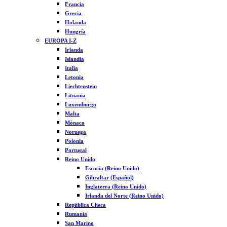
Francia
Grecia
Holanda
Hungría
EUROPA I-Z
Irlanda
Islandia
Italia
Letonia
Liechtenstein
Lituania
Luxemburgo
Malta
Mónaco
Noruega
Polonia
Portugal
Reino Unido
Escocia (Reino Unido)
Gibraltar (Español)
Inglaterra (Reino Unido)
Irlanda del Norte (Reino Unido)
República Checa
Rumanía
San Marino