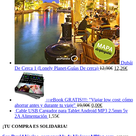
Dubái
El
El
De Cerca 1 (Lonely Planet-Guías De cerca)
12,90
€
12,26
€
precio
prec
original
actu
era:
es:
12,90€.
12,2
¡¡¡eBook GRATIS!!!: "Viajar low cost: cómo
El
El
ahorrar antes y durante tu viaje"
19,90
€
0,00
€
precio
precio
Cable USB Cargador para Tablet Android MP3 2.5mm 5v
original
actual
2A Alimentación
1,55
€
era:
es:
¡TU COMPRA ES SOLIDARIA!
19,90€.
0,00€.