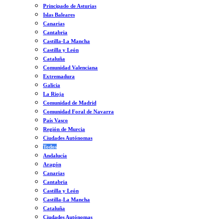
Principado de Asturias
Islas Baleares
Canarias
Cantabria
Castilla-La Mancha
Castilla y León
Cataluña
Comunidad Valenciana
Extremadura
Galicia
La Rioja
Comunidad de Madrid
Comunidad Foral de Navarra
País Vasco
Región de Murcia
Ciudades Autónomas
Todos
Andalucía
Aragón
Canarias
Cantabria
Castilla y León
Castilla-La Mancha
Cataluña
Ciudades Autónomas