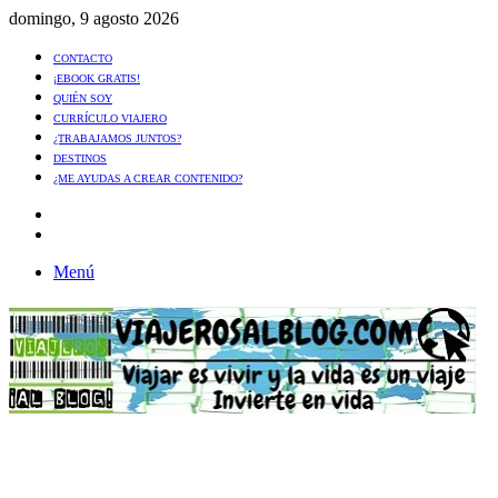
domingo, 9 agosto 2026
CONTACTO
¡EBOOK GRATIS!
QUIÉN SOY
CURRÍCULO VIAJERO
¿TRABAJAMOS JUNTOS?
DESTINOS
¿ME AYUDAS A CREAR CONTENIDO?
Artículo
al
Buscar
azar
Menú