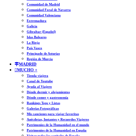
Comunidad de Madrid
Comunidad Foral de Navarra
Comunidad Valenciana
Extremadura
Galicia
Gibraltar (Español)
Islas Baleares
La Rioja
País Vasco
Principado de Asturias
Región de Murcia
MADRID
MUCHO +
Tienda viajera
Canal de Youtube
Ayuda al Viajero
Dónde dormir y alojamientos
Dónde comer y gastronomía
Rankings Tops y Listas
Galerías Fotográficas
Mis canciones para viajar favoritas
Anécdotas, Instantes y Recuerdos Viajeros
Patrimonios de la Humanidad en el mundo
Patrimonios de la Humanidad en España
Visitar todas las capitales de España