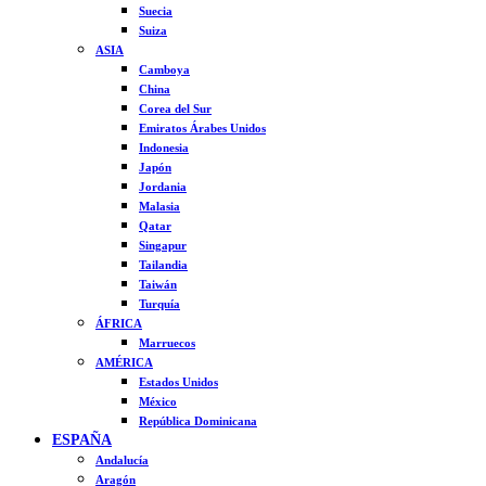
Suecia
Suiza
ASIA
Camboya
China
Corea del Sur
Emiratos Árabes Unidos
Indonesia
Japón
Jordania
Malasia
Qatar
Singapur
Tailandia
Taiwán
Turquía
ÁFRICA
Marruecos
AMÉRICA
Estados Unidos
México
República Dominicana
ESPAÑA
Andalucía
Aragón