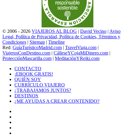
© 2006 - 2026
VIAJEROS AL BLOG
|
David Vecino
|
Aviso
Legal, Política de Privacidad, Política de Cookies, Términos y
Condiciones
|
Sitemap
|
Timeline
Red:
GuíaTurísticoMadrid.com
|
TravelViaja.com
|
ViajerosConDestino.com
|
CálleseYCojaMiDinero.com
|
ProtecciónMascarilla.com
|
MeditaciónYReiki.com
CONTACTO
¡EBOOK GRATIS!
QUIÉN SOY
CURRÍCULO VIAJERO
¿TRABAJAMOS JUNTOS?
DESTINOS
¿ME AYUDAS A CREAR CONTENIDO?
Facebook
X
LinkedIn
YouTube
Instagram