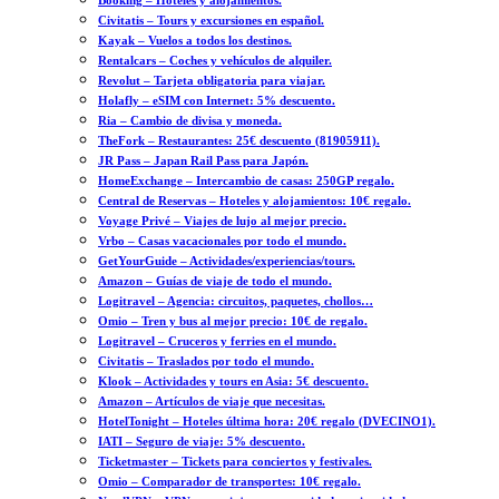
Booking – Hoteles y alojamientos.
Civitatis – Tours y excursiones en español.
Kayak – Vuelos a todos los destinos.
Rentalcars – Coches y vehículos de alquiler.
Revolut – Tarjeta obligatoria para viajar.
Holafly – eSIM con Internet: 5% descuento.
Ria – Cambio de divisa y moneda.
TheFork – Restaurantes: 25€ descuento (81905911).
JR Pass – Japan Rail Pass para Japón.
HomeExchange – Intercambio de casas: 250GP regalo.
Central de Reservas – Hoteles y alojamientos: 10€ regalo.
Voyage Privé – Viajes de lujo al mejor precio.
Vrbo – Casas vacacionales por todo el mundo.
GetYourGuide – Actividades/experiencias/tours.
Amazon – Guías de viaje de todo el mundo.
Logitravel – Agencia: circuitos, paquetes, chollos…
Omio – Tren y bus al mejor precio: 10€ de regalo.
Logitravel – Cruceros y ferries en el mundo.
Civitatis – Traslados por todo el mundo.
Klook – Actividades y tours en Asia: 5€ descuento.
Amazon – Artículos de viaje que necesitas.
HotelTonight – Hoteles última hora: 20€ regalo (DVECINO1).
IATI – Seguro de viaje: 5% descuento.
Ticketmaster – Tickets para conciertos y festivales.
Omio – Comparador de transportes: 10€ regalo.