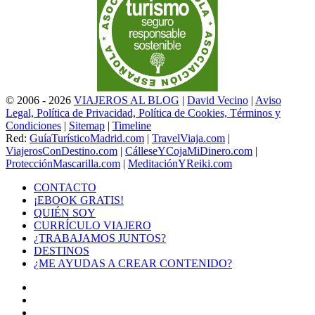
© 2006 - 2026
VIAJEROS AL BLOG
|
David Vecino
|
Aviso
Legal, Política de Privacidad, Política de Cookies, Términos y
Condiciones
|
Sitemap
|
Timeline
Red:
GuíaTurísticoMadrid.com
|
TravelViaja.com
|
ViajerosConDestino.com
|
CálleseYCojaMiDinero.com
|
ProtecciónMascarilla.com
|
MeditaciónYReiki.com
CONTACTO
¡EBOOK GRATIS!
QUIÉN SOY
CURRÍCULO VIAJERO
¿TRABAJAMOS JUNTOS?
DESTINOS
¿ME AYUDAS A CREAR CONTENIDO?
Facebook
X
LinkedIn