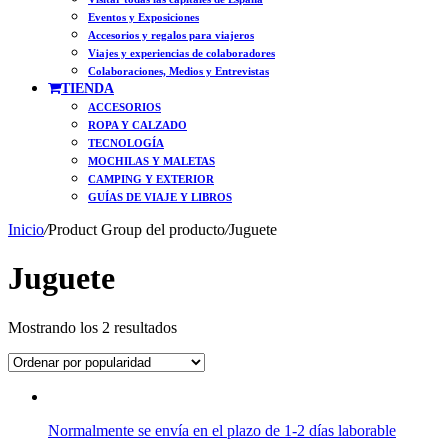
Eventos y Exposiciones
Accesorios y regalos para viajeros
Viajes y experiencias de colaboradores
Colaboraciones, Medios y Entrevistas
TIENDA
ACCESORIOS
ROPA Y CALZADO
TECNOLOGÍA
MOCHILAS Y MALETAS
CAMPING Y EXTERIOR
GUÍAS DE VIAJE Y LIBROS
Inicio
/
Product Group del producto
/
Juguete
Juguete
Ordenado
Mostrando los 2 resultados
por
popularidad
Normalmente se envía en el plazo de 1-2 días laborable