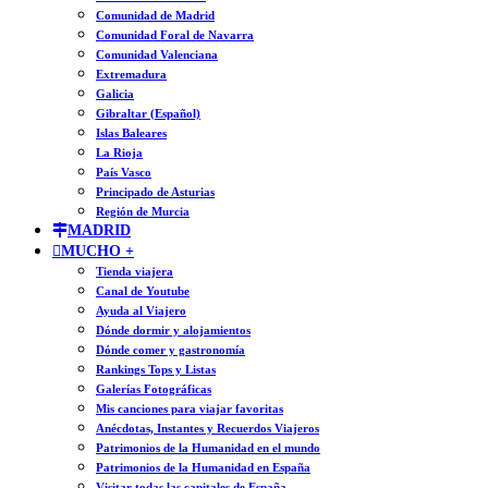
Comunidad de Madrid
Comunidad Foral de Navarra
Comunidad Valenciana
Extremadura
Galicia
Gibraltar (Español)
Islas Baleares
La Rioja
País Vasco
Principado de Asturias
Región de Murcia
MADRID
MUCHO +
Tienda viajera
Canal de Youtube
Ayuda al Viajero
Dónde dormir y alojamientos
Dónde comer y gastronomía
Rankings Tops y Listas
Galerías Fotográficas
Mis canciones para viajar favoritas
Anécdotas, Instantes y Recuerdos Viajeros
Patrimonios de la Humanidad en el mundo
Patrimonios de la Humanidad en España
Visitar todas las capitales de España