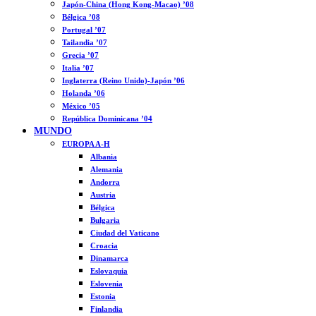
Japón-China (Hong Kong-Macao) ’08
Bélgica ’08
Portugal ’07
Tailandia ’07
Grecia ’07
Italia ’07
Inglaterra (Reino Unido)-Japón ’06
Holanda ’06
México ’05
República Dominicana ’04
MUNDO
EUROPA A-H
Albania
Alemania
Andorra
Austria
Bélgica
Bulgaria
Ciudad del Vaticano
Croacia
Dinamarca
Eslovaquia
Eslovenia
Estonia
Finlandia