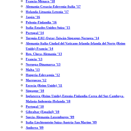
Francia-Mónaco ’18
Alemania-Croacia-Eslovenia-Italia ’17
Holanda-Lituania-Letonia ’17
Japón ’16
Polonia-Finlandia ’16
Italia-Estados Unidos-Suiza ’15
Portugal ’14
Turquía-EAU-Qatar-Taiwán-Singapur-Noruega ’14
Alemania-Italia-Ciudad del Vaticano-Irlanda-Irlanda del Norte (Reino
Unido)-Francia ’14
Rep. Checa-Alemania ’13
Francia ’13
Noruega-Dinamarca ’13
Malta ’13
Hungría-Eslovaquia ’12
Marruecos ’12
Escocia (Reino Unido) ’11
Singapur ’10
Inglaterra (Reino Unido)-Estonia-Finlandia-Corea del Sur-Camboya-
Malasia-Indonesia-Holanda ’10
Portugal ’10
Gibraltar (Español) ’10
Suecia-Alemania-Luxemburgo ’09
Italia-Liechtenstein-Suiza-Austria-San Marino ’09
Andorra ’09