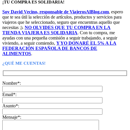
¡TU COMPRA ES SOLIDARIA!
original
actual
era:
es:
Soy David Vecino, responsable de ViajerosAlBlog.com
, espero
40,00€.
20,96€.
que te sea útil la selección de artículos, productos y servicios para
viajeros que he seleccionado, seguro que encuentras aquello que
necesitas ;).
NO OLVIDES QUE TU COMPRA EN LA
TIENDA VIAJERA ES SOLIDARIA
. Con tu compra, me
ayudas con una pequeña comisión a seguir trabajando, a seguir
viviendo, a seguir comiendo,
Y YO DONARÉ EL 5% A LA
FEDERACIÓN ESPAÑOLA DE BANCOS DE
ALIMENTOS
.
¿QUÉ ME CUENTAS!
Nombre*:
Email*:
Asunto*:
Mensaje*: