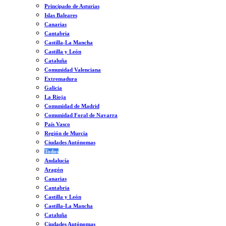
Principado de Asturias
Islas Baleares
Canarias
Cantabria
Castilla-La Mancha
Castilla y León
Cataluña
Comunidad Valenciana
Extremadura
Galicia
La Rioja
Comunidad de Madrid
Comunidad Foral de Navarra
País Vasco
Región de Murcia
Ciudades Autónomas
Todos
Andalucía
Aragón
Canarias
Cantabria
Castilla y León
Castilla-La Mancha
Cataluña
Ciudades Autónomas