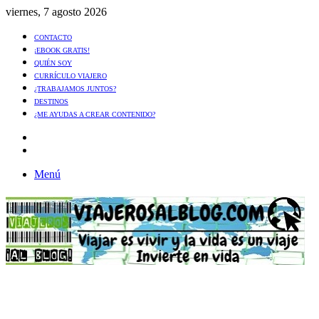
viernes, 7 agosto 2026
CONTACTO
¡EBOOK GRATIS!
QUIÉN SOY
CURRÍCULO VIAJERO
¿TRABAJAMOS JUNTOS?
DESTINOS
¿ME AYUDAS A CREAR CONTENIDO?
Artículo
al
Buscar
azar
Menú