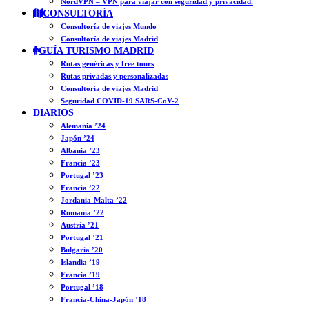
NordVPN – VPN para viajar con seguridad y privacidad.
CONSULTORÍA
Consultoría de viajes Mundo
Consultoría de viajes Madrid
GUÍA TURISMO MADRID
Rutas genéricas y free tours
Rutas privadas y personalizadas
Consultoría de viajes Madrid
Seguridad COVID-19 SARS-CoV-2
DIARIOS
Alemania ’24
Japón ’24
Albania ’23
Francia ’23
Portugal ’23
Francia ’22
Jordania-Malta ’22
Rumanía ’22
Austria ’21
Portugal ’21
Bulgaria ’20
Islandia ’19
Francia ’19
Portugal ’18
Francia-China-Japón ’18