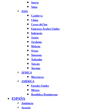
Suecia
Suiza
ASIA
Camboya
China
Corea del Sur
Emiratos Árabes Unidos
Indonesia
Japón
Jordania
Malasia
Qatar
Singapur
Tailandia
Taiwán
Turquía
ÁFRICA
Marruecos
AMÉRICA
Estados Unidos
México
República Dominicana
ESPAÑA
Andalucía
Aragón