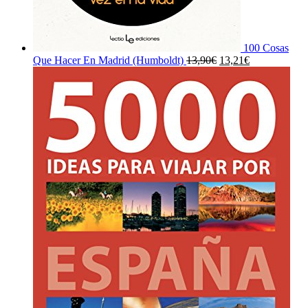
100 Cosas
El
El
Que Hacer En Madrid (Humboldt)
13,90
€
13,21
€
precio
precio
original
actual
era:
es:
13,90€.
13,21€.