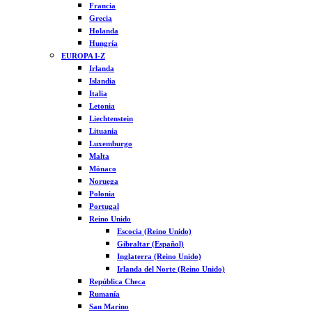
Francia
Grecia
Holanda
Hungría
EUROPA I-Z
Irlanda
Islandia
Italia
Letonia
Liechtenstein
Lituania
Luxemburgo
Malta
Mónaco
Noruega
Polonia
Portugal
Reino Unido
Escocia (Reino Unido)
Gibraltar (Español)
Inglaterra (Reino Unido)
Irlanda del Norte (Reino Unido)
República Checa
Rumanía
San Marino