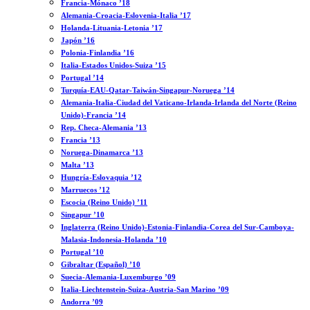
Francia-Mónaco ’18
Alemania-Croacia-Eslovenia-Italia ’17
Holanda-Lituania-Letonia ’17
Japón ’16
Polonia-Finlandia ’16
Italia-Estados Unidos-Suiza ’15
Portugal ’14
Turquía-EAU-Qatar-Taiwán-Singapur-Noruega ’14
Alemania-Italia-Ciudad del Vaticano-Irlanda-Irlanda del Norte (Reino
Unido)-Francia ’14
Rep. Checa-Alemania ’13
Francia ’13
Noruega-Dinamarca ’13
Malta ’13
Hungría-Eslovaquia ’12
Marruecos ’12
Escocia (Reino Unido) ’11
Singapur ’10
Inglaterra (Reino Unido)-Estonia-Finlandia-Corea del Sur-Camboya-
Malasia-Indonesia-Holanda ’10
Portugal ’10
Gibraltar (Español) ’10
Suecia-Alemania-Luxemburgo ’09
Italia-Liechtenstein-Suiza-Austria-San Marino ’09
Andorra ’09