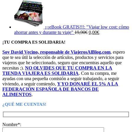
precio
precio
original
actual
era:
es:
28,00€.
26,60€.
¡¡¡eBook GRATIS!!!: "Viajar low cost: cómo
El
El
ahorrar antes y durante tu viaje"
19,90
€
0,00
€
precio
precio
¡TU COMPRA ES SOLIDARIA!
original
actual
era:
es:
Soy David Vecino, responsable de ViajerosAlBlog.com
, espero
19,90€.
0,00€.
que te sea útil la selección de artículos, productos y servicios para
viajeros que he seleccionado, seguro que encuentras aquello que
necesitas ;).
NO OLVIDES QUE TU COMPRA EN LA
TIENDA VIAJERA ES SOLIDARIA
. Con tu compra, me
ayudas con una pequeña comisión a seguir trabajando, a seguir
viviendo, a seguir comiendo,
Y YO DONARÉ EL 5% A LA
FEDERACIÓN ESPAÑOLA DE BANCOS DE
ALIMENTOS
.
¿QUÉ ME CUENTAS!
Nombre*: