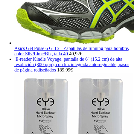
Asics Gel Pulse 6 G-Tx - Zapatillas de running para hombre,
color Silv/Lime/Blk, talla 40
40,92
€
E-reader Kindle Voyage, pantalla de 6'' (15,2 cm) de alta
resolución (300 ppp), con luz integrada autorregulable, pasos
de página rediseñados
189,99
€