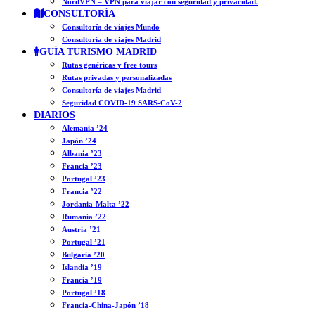
NordVPN – VPN para viajar con seguridad y privacidad.
CONSULTORÍA
Consultoría de viajes Mundo
Consultoría de viajes Madrid
GUÍA TURISMO MADRID
Rutas genéricas y free tours
Rutas privadas y personalizadas
Consultoría de viajes Madrid
Seguridad COVID-19 SARS-CoV-2
DIARIOS
Alemania ’24
Japón ’24
Albania ’23
Francia ’23
Portugal ’23
Francia ’22
Jordania-Malta ’22
Rumanía ’22
Austria ’21
Portugal ’21
Bulgaria ’20
Islandia ’19
Francia ’19
Portugal ’18
Francia-China-Japón ’18