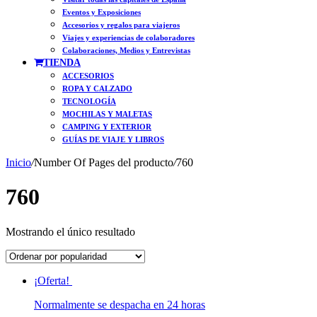
Eventos y Exposiciones
Accesorios y regalos para viajeros
Viajes y experiencias de colaboradores
Colaboraciones, Medios y Entrevistas
TIENDA
ACCESORIOS
ROPA Y CALZADO
TECNOLOGÍA
MOCHILAS Y MALETAS
CAMPING Y EXTERIOR
GUÍAS DE VIAJE Y LIBROS
Inicio
/
Number Of Pages del producto
/
760
760
Mostrando el único resultado
¡Oferta!
Normalmente se despacha en 24 horas