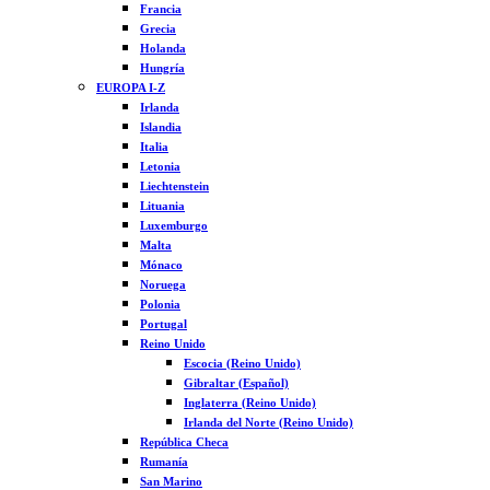
Francia
Grecia
Holanda
Hungría
EUROPA I-Z
Irlanda
Islandia
Italia
Letonia
Liechtenstein
Lituania
Luxemburgo
Malta
Mónaco
Noruega
Polonia
Portugal
Reino Unido
Escocia (Reino Unido)
Gibraltar (Español)
Inglaterra (Reino Unido)
Irlanda del Norte (Reino Unido)
República Checa
Rumanía
San Marino