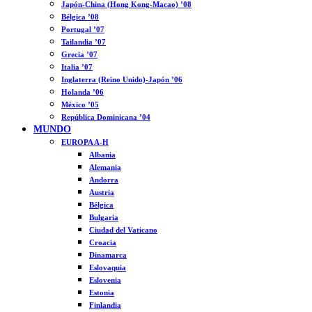
Japón-China (Hong Kong-Macao) ’08
Bélgica ’08
Portugal ’07
Tailandia ’07
Grecia ’07
Italia ’07
Inglaterra (Reino Unido)-Japón ’06
Holanda ’06
México ’05
República Dominicana ’04
MUNDO
EUROPA A-H
Albania
Alemania
Andorra
Austria
Bélgica
Bulgaria
Ciudad del Vaticano
Croacia
Dinamarca
Eslovaquia
Eslovenia
Estonia
Finlandia