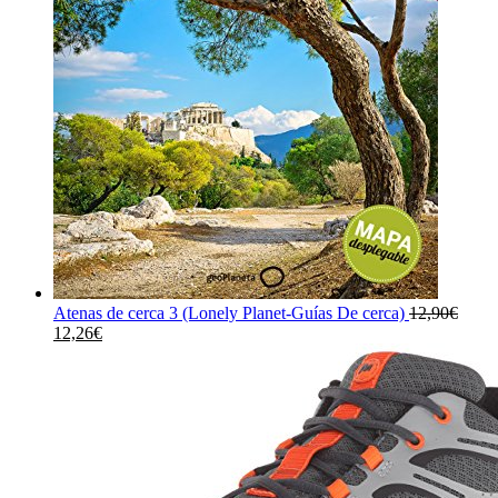
Atenas de cerca 3 (Lonely Planet-Guías De cerca)
12,90
€
El
El
12,26
€
precio
precio
original
actual
era:
es:
12,90€.
12,26€.