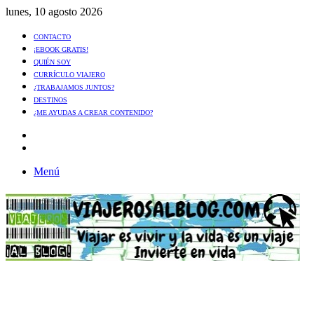
lunes, 10 agosto 2026
CONTACTO
¡EBOOK GRATIS!
QUIÉN SOY
CURRÍCULO VIAJERO
¿TRABAJAMOS JUNTOS?
DESTINOS
¿ME AYUDAS A CREAR CONTENIDO?
Artículo
al
Buscar
azar
Menú