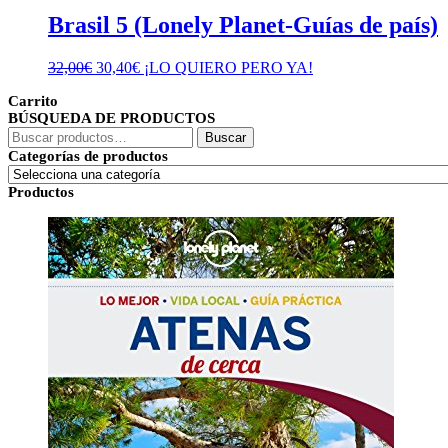
Brasil 5 (Lonely Planet-Guías de país)
El
El
32,00
€
30,40
€
¡LO QUIERO PERO YA!
precio
precio
Carrito
original
actual
BÚSQUEDA DE PRODUCTOS
era:
es:
Buscar
32,00€.
30,40€.
Buscar
por:
Categorías de productos
Productos