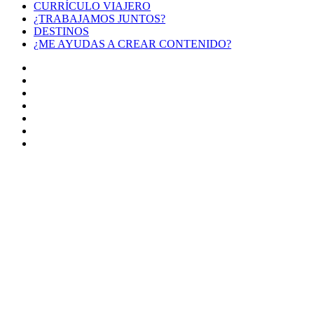
CURRÍCULO VIAJERO
¿TRABAJAMOS JUNTOS?
DESTINOS
¿ME AYUDAS A CREAR CONTENIDO?
Facebook
X
LinkedIn
YouTube
Instagram
TikTok
Buy
Me
Botón
a
volver
Coffee
arriba