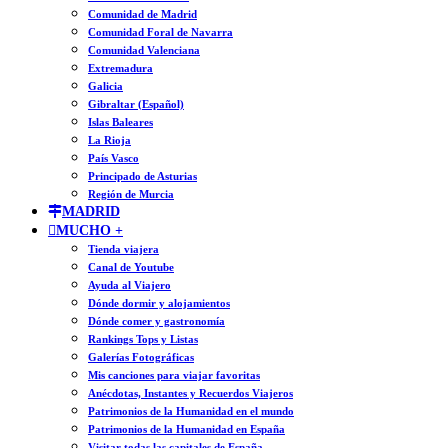
Comunidad de Madrid
Comunidad Foral de Navarra
Comunidad Valenciana
Extremadura
Galicia
Gibraltar (Español)
Islas Baleares
La Rioja
País Vasco
Principado de Asturias
Región de Murcia
MADRID
MUCHO +
Tienda viajera
Canal de Youtube
Ayuda al Viajero
Dónde dormir y alojamientos
Dónde comer y gastronomía
Rankings Tops y Listas
Galerías Fotográficas
Mis canciones para viajar favoritas
Anécdotas, Instantes y Recuerdos Viajeros
Patrimonios de la Humanidad en el mundo
Patrimonios de la Humanidad en España
Visitar todas las capitales de España