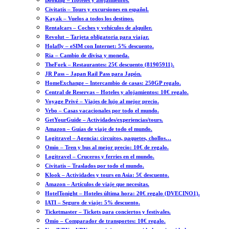
Booking – Hoteles y alojamientos.
Civitatis – Tours y excursiones en español.
Kayak – Vuelos a todos los destinos.
Rentalcars – Coches y vehículos de alquiler.
Revolut – Tarjeta obligatoria para viajar.
Holafly – eSIM con Internet: 5% descuento.
Ria – Cambio de divisa y moneda.
TheFork – Restaurantes: 25€ descuento (81905911).
JR Pass – Japan Rail Pass para Japón.
HomeExchange – Intercambio de casas: 250GP regalo.
Central de Reservas – Hoteles y alojamientos: 10€ regalo.
Voyage Privé – Viajes de lujo al mejor precio.
Vrbo – Casas vacacionales por todo el mundo.
GetYourGuide – Actividades/experiencias/tours.
Amazon – Guías de viaje de todo el mundo.
Logitravel – Agencia: circuitos, paquetes, chollos…
Omio – Tren y bus al mejor precio: 10€ de regalo.
Logitravel – Cruceros y ferries en el mundo.
Civitatis – Traslados por todo el mundo.
Klook – Actividades y tours en Asia: 5€ descuento.
Amazon – Artículos de viaje que necesitas.
HotelTonight – Hoteles última hora: 20€ regalo (DVECINO1).
IATI – Seguro de viaje: 5% descuento.
Ticketmaster – Tickets para conciertos y festivales.
Omio – Comparador de transportes: 10€ regalo.