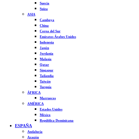
Suecia
Suiza
ASIA
Camboya
China
Corea del Sur
Emiratos Árabes Unidos
Indonesia
Japón
Jordania
Malasia
Qatar
Singapur
Tailandia
Taiwán
Turquía
ÁFRICA
Marruecos
AMÉRICA
Estados Unidos
México
República Dominicana
ESPAÑA
Andalucía
Aragón