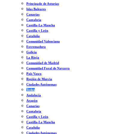
Principado de Asturias
Islas Baleares
Canarias
Cantabria
Castilla-La Mancha
Castilla y León
Cataluña
Comunidad Valenciana
Extremadura
Galicia
La Rioja
Comunidad de Madrid
Comunidad Foral de Navarra
País Vasco
Región de Murcia
Ciudades Autónomas
Todos
Andalucía
Aragón
Canarias
Cantabria
Castilla y León
Castilla-La Mancha
Cataluña
Ciudades Autónomas