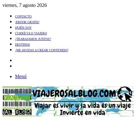
viernes, 7 agosto 2026
CONTACTO
¡EBOOK GRATIS!
QUIÉN SOY
CURRÍCULO VIAJERO
¿TRABAJAMOS JUNTOS?
DESTINOS
¿ME AYUDAS A CREAR CONTENIDO?
Artículo
al
Buscar
azar
Menú