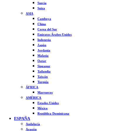
Suecia
Suiza
ASIA
Camboya
China
Corea del Sur
Emiratos Árabes Unidos
Indonesia
Japón
Jordania
Malasia
Qatar
Singapur
Tailandia
Taiwán
Turquía
ÁFRICA
Marruecos
AMÉRICA
Estados Unidos
México
República Dominicana
ESPAÑA
Andalucía
Aragón