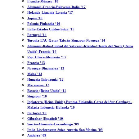
Francia-Mónaco ’18
Alemania-Croacia-Eslovenia-Italia ’17
Holanda-Lituania-Letonia ’17
Japón ’16
Polonia-Finlandia ’16
Italia-Estados Unidos-Suiza ’15
Portugal ’14
Turquía-EAU-Qatar-Taiwán-Singapur-Noruega ’14
Alemania-Italia-Ciudad del Vaticano-Irlanda-Irlanda del Norte (Reino
Unido)-Francia ’14
Rep. Checa-Alemania ’13
Francia ’13
Noruega-Dinamarca ’13
Malta ’13
Hungría-Eslovaquia ’12
Marruecos ’12
Escocia (Reino Unido) ’11
Singapur ’10
Inglaterra (Reino Unido)-Estonia-Finlandia-Corea del Sur-Camboya-
Malasia-Indonesia-Holanda ’10
Portugal ’10
Gibraltar (Español) ’10
Suecia-Alemania-Luxemburgo ’09
Italia-Liechtenstein-Suiza-Austria-San Marino ’09
Andorra ’09