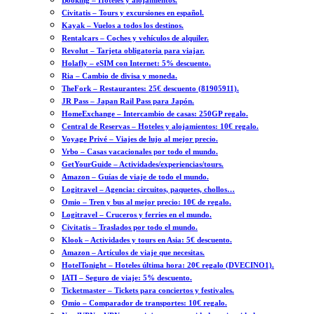
Booking – Hoteles y alojamientos.
Civitatis – Tours y excursiones en español.
Kayak – Vuelos a todos los destinos.
Rentalcars – Coches y vehículos de alquiler.
Revolut – Tarjeta obligatoria para viajar.
Holafly – eSIM con Internet: 5% descuento.
Ria – Cambio de divisa y moneda.
TheFork – Restaurantes: 25€ descuento (81905911).
JR Pass – Japan Rail Pass para Japón.
HomeExchange – Intercambio de casas: 250GP regalo.
Central de Reservas – Hoteles y alojamientos: 10€ regalo.
Voyage Privé – Viajes de lujo al mejor precio.
Vrbo – Casas vacacionales por todo el mundo.
GetYourGuide – Actividades/experiencias/tours.
Amazon – Guías de viaje de todo el mundo.
Logitravel – Agencia: circuitos, paquetes, chollos…
Omio – Tren y bus al mejor precio: 10€ de regalo.
Logitravel – Cruceros y ferries en el mundo.
Civitatis – Traslados por todo el mundo.
Klook – Actividades y tours en Asia: 5€ descuento.
Amazon – Artículos de viaje que necesitas.
HotelTonight – Hoteles última hora: 20€ regalo (DVECINO1).
IATI – Seguro de viaje: 5% descuento.
Ticketmaster – Tickets para conciertos y festivales.
Omio – Comparador de transportes: 10€ regalo.