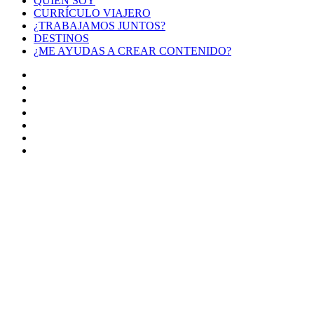
QUIÉN SOY
CURRÍCULO VIAJERO
¿TRABAJAMOS JUNTOS?
DESTINOS
¿ME AYUDAS A CREAR CONTENIDO?
Facebook
X
LinkedIn
YouTube
Instagram
TikTok
Buy
Me
Botón
a
volver
Coffee
arriba