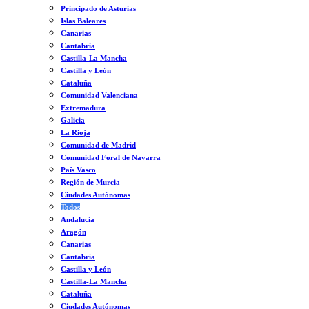
Principado de Asturias
Islas Baleares
Canarias
Cantabria
Castilla-La Mancha
Castilla y León
Cataluña
Comunidad Valenciana
Extremadura
Galicia
La Rioja
Comunidad de Madrid
Comunidad Foral de Navarra
País Vasco
Región de Murcia
Ciudades Autónomas
Todos
Andalucía
Aragón
Canarias
Cantabria
Castilla y León
Castilla-La Mancha
Cataluña
Ciudades Autónomas