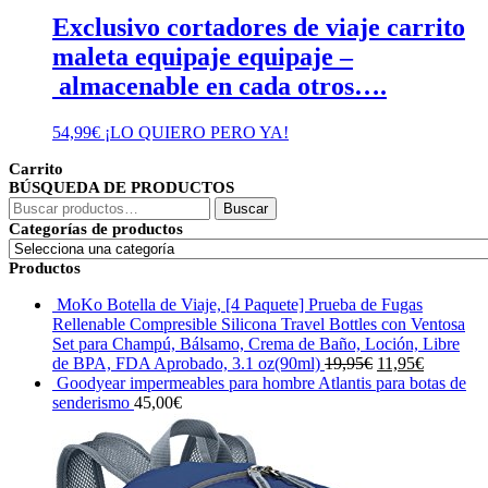
Exclusivo cortadores de viaje carrito
maleta equipaje equipaje –
almacenable en cada otros….
54,99
€
¡LO QUIERO PERO YA!
Carrito
BÚSQUEDA DE PRODUCTOS
Buscar
Buscar
por:
Categorías de productos
Productos
MoKo Botella de Viaje, [4 Paquete] Prueba de Fugas
Rellenable Compresible Silicona Travel Bottles con Ventosa
Set para Champú, Bálsamo, Crema de Baño, Loción, Libre
El
El
de BPA, FDA Aprobado, 3.1 oz(90ml)
19,95
€
11,95
€
precio
precio
Goodyear impermeables para hombre Atlantis para botas de
original
actual
senderismo
45,00
€
era:
es:
19,95€.
11,95€.