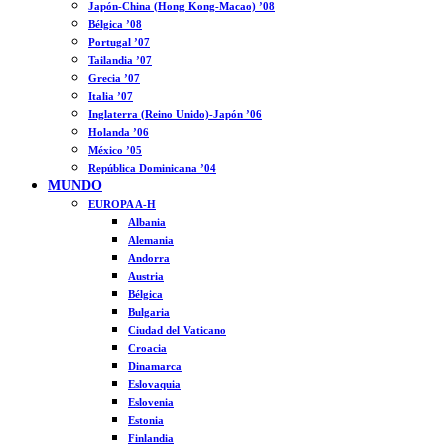
Japón-China (Hong Kong-Macao) ’08
Bélgica ’08
Portugal ’07
Tailandia ’07
Grecia ’07
Italia ’07
Inglaterra (Reino Unido)-Japón ’06
Holanda ’06
México ’05
República Dominicana ’04
MUNDO
EUROPA A-H
Albania
Alemania
Andorra
Austria
Bélgica
Bulgaria
Ciudad del Vaticano
Croacia
Dinamarca
Eslovaquia
Eslovenia
Estonia
Finlandia