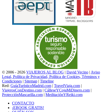
© 2006 - 2026
VIAJEROS AL BLOG
|
David Vecino
|
Aviso
Legal, Política de Privacidad, Política de Cookies, Términos y
Condiciones
|
Sitemap
|
Timeline
Red:
GuíaTurísticoMadrid.com
|
TravelViaja.com
|
ViajerosConDestino.com
|
CálleseYCojaMiDinero.com
|
ProtecciónMascarilla.com
|
MeditaciónYReiki.com
CONTACTO
¡EBOOK GRATIS!