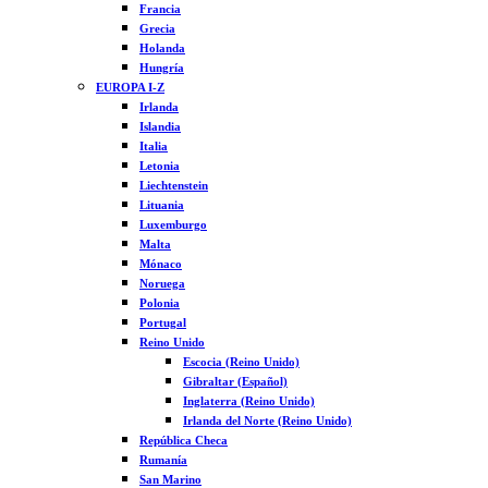
Francia
Grecia
Holanda
Hungría
EUROPA I-Z
Irlanda
Islandia
Italia
Letonia
Liechtenstein
Lituania
Luxemburgo
Malta
Mónaco
Noruega
Polonia
Portugal
Reino Unido
Escocia (Reino Unido)
Gibraltar (Español)
Inglaterra (Reino Unido)
Irlanda del Norte (Reino Unido)
República Checa
Rumanía
San Marino