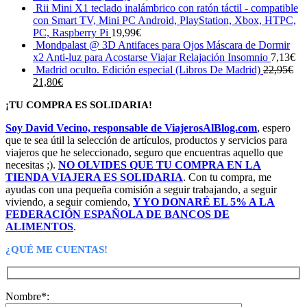
Rii Mini X1 teclado inalámbrico con ratón táctil - compatible
con Smart TV, Mini PC Android, PlayStation, Xbox, HTPC,
PC, Raspberry Pi
19,99
€
Mondpalast @ 3D Antifaces para Ojos Máscara de Dormir
x2 Anti-luz para Acostarse Viajar Relajación Insomnio
7,13
€
Madrid oculto. Edición especial (Libros De Madrid)
22,95
€
El
El
21,80
€
precio
precio
¡TU COMPRA ES SOLIDARIA!
original
actual
era:
es:
Soy David Vecino, responsable de ViajerosAlBlog.com
, espero
22,95€.
21,80€.
que te sea útil la selección de artículos, productos y servicios para
viajeros que he seleccionado, seguro que encuentras aquello que
necesitas ;).
NO OLVIDES QUE TU COMPRA EN LA
TIENDA VIAJERA ES SOLIDARIA
. Con tu compra, me
ayudas con una pequeña comisión a seguir trabajando, a seguir
viviendo, a seguir comiendo,
Y YO DONARÉ EL 5% A LA
FEDERACIÓN ESPAÑOLA DE BANCOS DE
ALIMENTOS
.
¿QUÉ ME CUENTAS!
Nombre*: