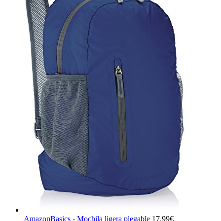
AmazonBasics - Mochila ligera plegable
17,99
€