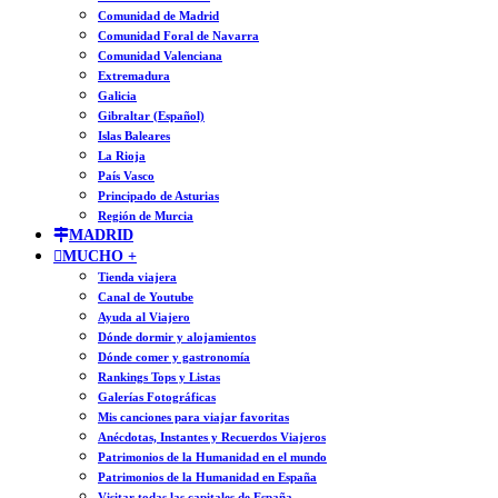
Comunidad de Madrid
Comunidad Foral de Navarra
Comunidad Valenciana
Extremadura
Galicia
Gibraltar (Español)
Islas Baleares
La Rioja
País Vasco
Principado de Asturias
Región de Murcia
MADRID
MUCHO +
Tienda viajera
Canal de Youtube
Ayuda al Viajero
Dónde dormir y alojamientos
Dónde comer y gastronomía
Rankings Tops y Listas
Galerías Fotográficas
Mis canciones para viajar favoritas
Anécdotas, Instantes y Recuerdos Viajeros
Patrimonios de la Humanidad en el mundo
Patrimonios de la Humanidad en España
Visitar todas las capitales de España