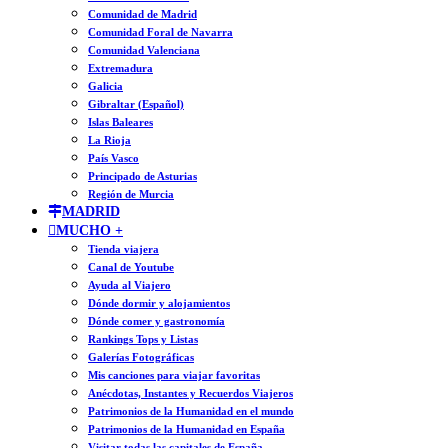
Comunidad de Madrid
Comunidad Foral de Navarra
Comunidad Valenciana
Extremadura
Galicia
Gibraltar (Español)
Islas Baleares
La Rioja
País Vasco
Principado de Asturias
Región de Murcia
MADRID
MUCHO +
Tienda viajera
Canal de Youtube
Ayuda al Viajero
Dónde dormir y alojamientos
Dónde comer y gastronomía
Rankings Tops y Listas
Galerías Fotográficas
Mis canciones para viajar favoritas
Anécdotas, Instantes y Recuerdos Viajeros
Patrimonios de la Humanidad en el mundo
Patrimonios de la Humanidad en España
Visitar todas las capitales de España