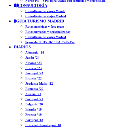
NordVPN – VPN para viajar con seguridad y privacidad.
CONSULTORÍA
Consultoría de viajes Mundo
Consultoría de viajes Madrid
GUÍA TURISMO MADRID
Rutas genéricas y free tours
Rutas privadas y personalizadas
Consultoría de viajes Madrid
Seguridad COVID-19 SARS-CoV-2
DIARIOS
Alemania ’24
Japón ’24
Albania ’23
Francia ’23
Portugal ’23
Francia ’22
Jordania-Malta ’22
Rumanía ’22
Austria ’21
Portugal ’21
Bulgaria ’20
Islandia ’19
Francia ’19
Portugal ’18
Francia-China-Japón ’18