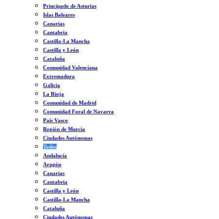
Principado de Asturias
Islas Baleares
Canarias
Cantabria
Castilla-La Mancha
Castilla y León
Cataluña
Comunidad Valenciana
Extremadura
Galicia
La Rioja
Comunidad de Madrid
Comunidad Foral de Navarra
País Vasco
Región de Murcia
Ciudades Autónomas
Todos
Andalucía
Aragón
Canarias
Cantabria
Castilla y León
Castilla-La Mancha
Cataluña
Ciudades Autónomas