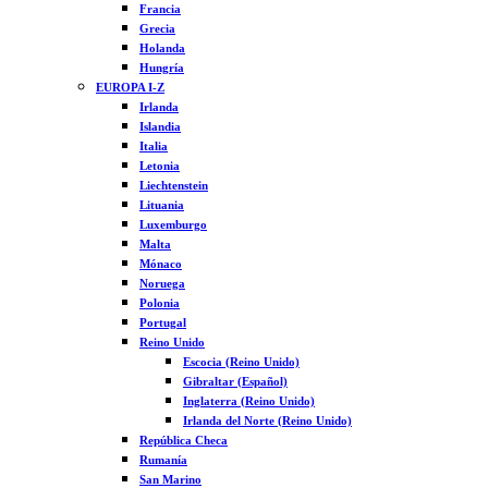
Francia
Grecia
Holanda
Hungría
EUROPA I-Z
Irlanda
Islandia
Italia
Letonia
Liechtenstein
Lituania
Luxemburgo
Malta
Mónaco
Noruega
Polonia
Portugal
Reino Unido
Escocia (Reino Unido)
Gibraltar (Español)
Inglaterra (Reino Unido)
Irlanda del Norte (Reino Unido)
República Checa
Rumanía
San Marino