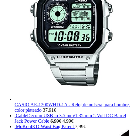
CASIO AE-1200WHD-1A - Reloj de pulsera, para hombre,
color plateado
37,91
€
CableDeconn USB to 3.5 mm/1.35 mm 5 Volt DC Barrel
El
El
Jack Power Cable
6,99
€
4,99
€
precio
precio
MoKo 4KD Waist Bag Parent
7,99
€
original
actual