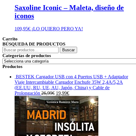
Saxoline Iconic – Maleta, diseño de
iconos
109,95
€
¡LO QUIERO PERO YA!
Carrito
BÚSQUEDA DE PRODUCTOS
Buscar
Buscar
por:
Categorías de productos
Productos
BESTEK Cargador USB con 4 Puertos USB + Adaptador
Viaje Intercambiable Cargador Enchufe 35W 2,4A/5,2A
(EE.UU, RU, UE, AU, Japón, China) y Cable de
El
El
Prolongación
26,99
€
19,99
€
precio
precio
original
actual
era:
es:
26,99€.
19,99€.