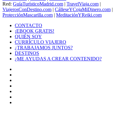
Red:
GuíaTurísticoMadrid.com
|
TravelViaja.com
|
ViajerosConDestino.com
|
CálleseYCojaMiDinero.com
|
ProtecciónMascarilla.com
|
MeditaciónYReiki.com
CONTACTO
¡EBOOK GRATIS!
QUIÉN SOY
CURRÍCULO VIAJERO
¿TRABAJAMOS JUNTOS?
DESTINOS
¿ME AYUDAS A CREAR CONTENIDO?
Facebook
X
LinkedIn
YouTube
Instagram
TikTok
Buy
Me
Botón
a
volver
Coffee
arriba