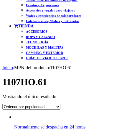
Eventos y Exposiciones
Accesorios y regalos para viajeros
Viajes y experiencias de colaboradores
Colaboraciones, Medios y Entrevistas
TIENDA
ACCESORIOS
ROPA Y CALZADO
TECNOLOGÍA
MOCHILAS Y MALETAS
CAMPING Y EXTERIOR
GUÍAS DE VIAJE Y LIBROS
Inicio
/
MPN del producto
/
1107HO.61
1107HO.61
Mostrando el único resultado
Normalmente se despacha en 24 horas