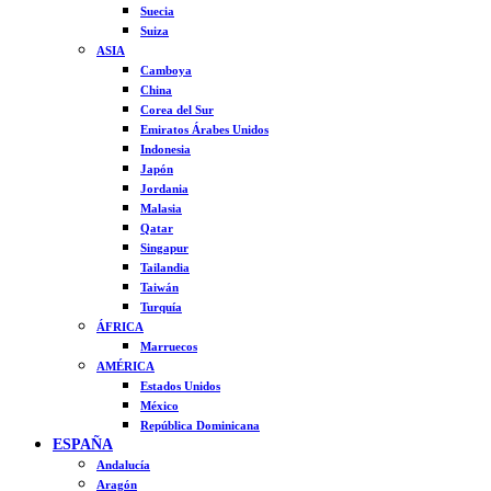
Suecia
Suiza
ASIA
Camboya
China
Corea del Sur
Emiratos Árabes Unidos
Indonesia
Japón
Jordania
Malasia
Qatar
Singapur
Tailandia
Taiwán
Turquía
ÁFRICA
Marruecos
AMÉRICA
Estados Unidos
México
República Dominicana
ESPAÑA
Andalucía
Aragón