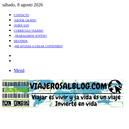
sábado, 8 agosto 2026
CONTACTO
¡EBOOK GRATIS!
QUIÉN SOY
CURRÍCULO VIAJERO
¿TRABAJAMOS JUNTOS?
DESTINOS
¿ME AYUDAS A CREAR CONTENIDO?
Artículo
al
Buscar
azar
Menú