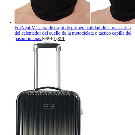
ForNeat Máscara de esquí de primera calidad de la mascarilla
del calentador del cuello de la motocicleta o táctico capilla del
El
El
pasamontañas
8,99
€
6,99
€
precio
precio
original
actual
era:
es:
8,99€.
6,99€.