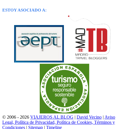
ESTOY ASOCIADO A:
© 2006 - 2026
VIAJEROS AL BLOG
|
David Vecino
|
Aviso
Legal, Política de Privacidad, Política de Cookies, Términos y
Condiciones
|
Sitemap
|
Timeline