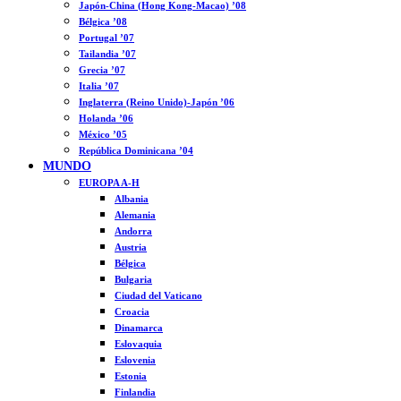
Japón-China (Hong Kong-Macao) ’08
Bélgica ’08
Portugal ’07
Tailandia ’07
Grecia ’07
Italia ’07
Inglaterra (Reino Unido)-Japón ’06
Holanda ’06
México ’05
República Dominicana ’04
MUNDO
EUROPA A-H
Albania
Alemania
Andorra
Austria
Bélgica
Bulgaria
Ciudad del Vaticano
Croacia
Dinamarca
Eslovaquia
Eslovenia
Estonia
Finlandia