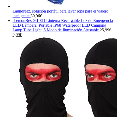
Laundreez, solución portátil para lavar ropa para el viajero
inteligente
30,96
€
LemonBest® LED Linterna Recargable Luz de Emergencia
LED Lámpara, Portable IP68 Waterproof LED Camping
Lamp Tube Light, 5 Modo de Iluminación Ajustable
25,99
€
El
El
9,99
€
precio
precio
original
actual
era:
es:
25,99€.
9,99€.