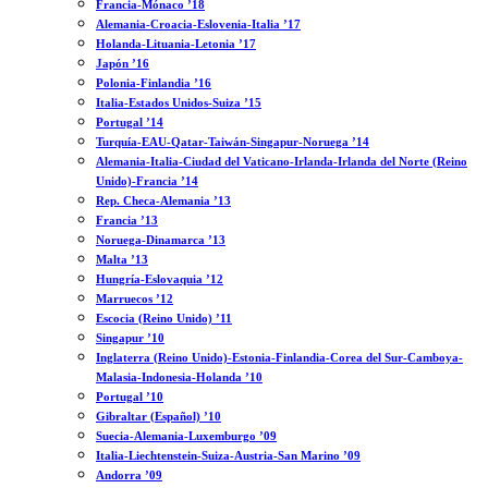
Francia-Mónaco ’18
Alemania-Croacia-Eslovenia-Italia ’17
Holanda-Lituania-Letonia ’17
Japón ’16
Polonia-Finlandia ’16
Italia-Estados Unidos-Suiza ’15
Portugal ’14
Turquía-EAU-Qatar-Taiwán-Singapur-Noruega ’14
Alemania-Italia-Ciudad del Vaticano-Irlanda-Irlanda del Norte (Reino
Unido)-Francia ’14
Rep. Checa-Alemania ’13
Francia ’13
Noruega-Dinamarca ’13
Malta ’13
Hungría-Eslovaquia ’12
Marruecos ’12
Escocia (Reino Unido) ’11
Singapur ’10
Inglaterra (Reino Unido)-Estonia-Finlandia-Corea del Sur-Camboya-
Malasia-Indonesia-Holanda ’10
Portugal ’10
Gibraltar (Español) ’10
Suecia-Alemania-Luxemburgo ’09
Italia-Liechtenstein-Suiza-Austria-San Marino ’09
Andorra ’09