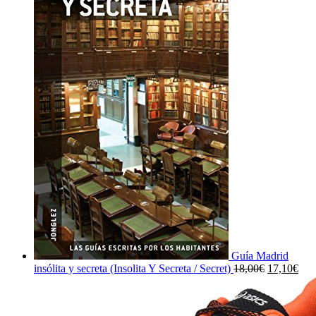
Guía Madrid
El
El
insólita y secreta (Insolita Y Secreta / Secret)
18,00
€
17,10
€
precio
prec
original
actu
era:
es: