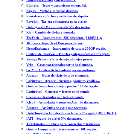
Booking – Hoteles y alojamientos.
Civitatis – Tours y excursiones en español.
Kayak – Vuelos a todos los destinos.
Rentalcars – Coches y vehículos de alquiler.
Revolut – Tarjeta obligatoria para viajar.
Holafly – eSIM con Internet: 5% descuento.
Ria – Cambio de divisa y moneda.
TheFork – Restaurantes: 25€ descuento (81905911).
JR Pass – Japan Rail Pass para Japón.
HomeExchange – Intercambio de casas: 250GP regalo.
Central de Reservas – Hoteles y alojamientos: 10€ regalo.
Voyage Privé – Viajes de lujo al mejor precio.
Vrbo – Casas vacacionales por todo el mundo.
GetYourGuide – Actividades/experiencias/tours.
Amazon – Guías de viaje de todo el mundo.
Logitravel – Agencia: circuitos, paquetes, chollos…
Omio – Tren y bus al mejor precio: 10€ de regalo.
Logitravel – Cruceros y ferries en el mundo.
Civitatis – Traslados por todo el mundo.
Klook – Actividades y tours en Asia: 5€ descuento.
Amazon – Artículos de viaje que necesitas.
HotelTonight – Hoteles última hora: 20€ regalo (DVECINO1).
IATI – Seguro de viaje: 5% descuento.
Ticketmaster – Tickets para conciertos y festivales.
Omio – Comparador de transportes: 10€ regalo.