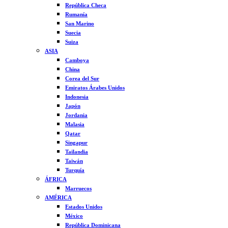
República Checa
Rumanía
San Marino
Suecia
Suiza
ASIA
Camboya
China
Corea del Sur
Emiratos Árabes Unidos
Indonesia
Japón
Jordania
Malasia
Qatar
Singapur
Tailandia
Taiwán
Turquía
ÁFRICA
Marruecos
AMÉRICA
Estados Unidos
México
República Dominicana