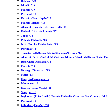
Bulgaria ’20
Islandia ’19
Francia ’19
Portugal ’18
Francia-China-Japón ’18
Francia-Mónaco ’18
Alemania-Croacia-Eslovenia-Italia ’17
Holanda-Lituania-Letonia ’17
Japón ’16
Polonia-Finlandia ’16
Italia-Estados Unidos-Suiza ’15
Portugal ’14
Turquía-EAU-Qatar-Taiwán-Singapur-Noruega ’14
Alemania-Italia-Ciudad del Vaticano-Irlanda-Irlanda del Norte (Reino Un
Rep. Checa-Alemania ’13
Francia ’13
Noruega-Dinamarca ’13
Malta ’13
Hungría-Eslovaquia ’12
Marruecos ’12
Escocia (Reino Unido) ’11
Singapur ’10
Inglaterra (Reino Unido)-Estonia-Finlandia-Corea del Sur-Camboya-Mala
Portugal ’10
Gibraltar (Español) ’10