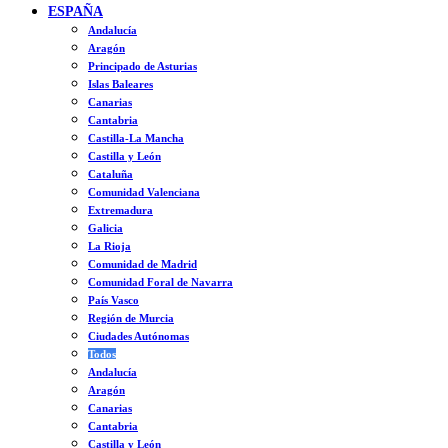
ESPAÑA
Andalucía
Aragón
Principado de Asturias
Islas Baleares
Canarias
Cantabria
Castilla-La Mancha
Castilla y León
Cataluña
Comunidad Valenciana
Extremadura
Galicia
La Rioja
Comunidad de Madrid
Comunidad Foral de Navarra
País Vasco
Región de Murcia
Ciudades Autónomas
Todos
Andalucía
Aragón
Canarias
Cantabria
Castilla y León