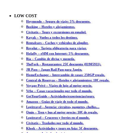
LOW COST
Heymondo – Seguro de viaje: 5% descuento.
Booking – Hoteles y alojamientos.
Civitatis – Tours y excursiones en español.
Kayak – Vuelos a todos los destinos.
Rentalcars – Coches y vehículos de alquiler.
Revolut – Tarjeta obligatoria para viajar.
Holafly – eSIM con Internet: 5% descuento.
Ria – Cambio de divisa y moneda.
TheFork – Restaurantes: 25€ descuento (81905911).
JR Pass – Japan Rail Pass para Japón.
HomeExchange – Intercambio de casas: 250GP regalo.
Central de Reservas – Hoteles y alojamientos: 10€ regalo.
Voyage Privé – Viajes de lujo al mejor precio.
Vrbo – Casas vacacionales por todo el mundo.
GetYourGuide – Actividades/experiencias/tours.
Amazon – Guías de viaje de todo el mundo.
Logitravel – Agencia: circuitos, paquetes, chollos…
Omio – Tren y bus al mejor precio: 10€ de regalo.
Logitravel – Cruceros y ferries en el mundo.
Civitatis – Traslados por todo el mundo.
Klook – Actividades y tours en Asia: 5€ descuento.