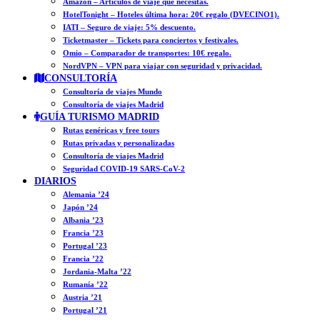
Amazon – Artículos de viaje que necesitas.
HotelTonight – Hoteles última hora: 20€ regalo (DVECINO1).
IATI – Seguro de viaje: 5% descuento.
Ticketmaster – Tickets para conciertos y festivales.
Omio – Comparador de transportes: 10€ regalo.
NordVPN – VPN para viajar con seguridad y privacidad.
CONSULTORÍA
Consultoría de viajes Mundo
Consultoría de viajes Madrid
GUÍA TURISMO MADRID
Rutas genéricas y free tours
Rutas privadas y personalizadas
Consultoría de viajes Madrid
Seguridad COVID-19 SARS-CoV-2
DIARIOS
Alemania ’24
Japón ’24
Albania ’23
Francia ’23
Portugal ’23
Francia ’22
Jordania-Malta ’22
Rumanía ’22
Austria ’21
Portugal ’21