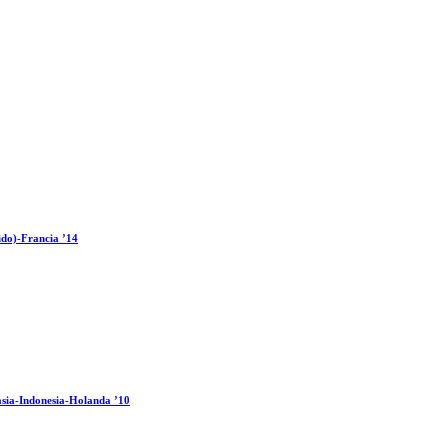
ido)-Francia ’14
sia-Indonesia-Holanda ’10