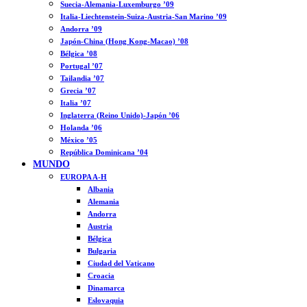
Suecia-Alemania-Luxemburgo ’09
Italia-Liechtenstein-Suiza-Austria-San Marino ’09
Andorra ’09
Japón-China (Hong Kong-Macao) ’08
Bélgica ’08
Portugal ’07
Tailandia ’07
Grecia ’07
Italia ’07
Inglaterra (Reino Unido)-Japón ’06
Holanda ’06
México ’05
República Dominicana ’04
MUNDO
EUROPA A-H
Albania
Alemania
Andorra
Austria
Bélgica
Bulgaria
Ciudad del Vaticano
Croacia
Dinamarca
Eslovaquia