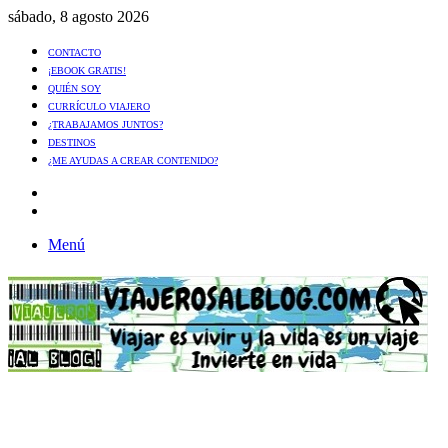
sábado, 8 agosto 2026
CONTACTO
¡EBOOK GRATIS!
QUIÉN SOY
CURRÍCULO VIAJERO
¿TRABAJAMOS JUNTOS?
DESTINOS
¿ME AYUDAS A CREAR CONTENIDO?
Artículo
al
Buscar
azar
Menú