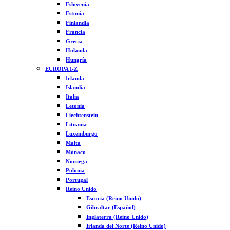
Eslovenia
Estonia
Finlandia
Francia
Grecia
Holanda
Hungría
EUROPA I-Z
Irlanda
Islandia
Italia
Letonia
Liechtenstein
Lituania
Luxemburgo
Malta
Mónaco
Noruega
Polonia
Portugal
Reino Unido
Escocia (Reino Unido)
Gibraltar (Español)
Inglaterra (Reino Unido)
Irlanda del Norte (Reino Unido)