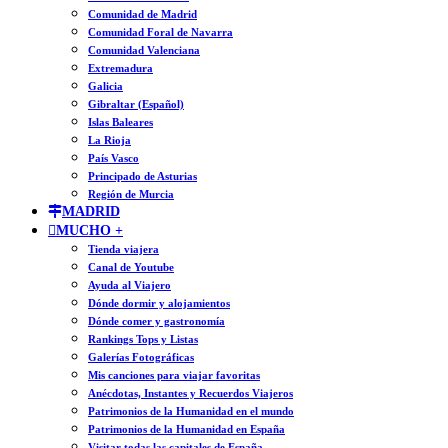
Comunidad de Madrid
Comunidad Foral de Navarra
Comunidad Valenciana
Extremadura
Galicia
Gibraltar (Español)
Islas Baleares
La Rioja
País Vasco
Principado de Asturias
Región de Murcia
MADRID
MUCHO +
Tienda viajera
Canal de Youtube
Ayuda al Viajero
Dónde dormir y alojamientos
Dónde comer y gastronomía
Rankings Tops y Listas
Galerías Fotográficas
Mis canciones para viajar favoritas
Anécdotas, Instantes y Recuerdos Viajeros
Patrimonios de la Humanidad en el mundo
Patrimonios de la Humanidad en España
Visitar todas las capitales de España