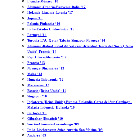
Francia-Mónaco ’18
Alemania-Croacia-Eslovenia-Italia ’17
Holanda-Lituania-Letonia ’17
Japón ’16
Polonia-Finlandia ’16
Italia-Estados Unidos-Suiza ’15
Portugal ’14
Turquía-EAU-Qatar-Taiwán-Singapur-Noruega ’14
Alemania-Italia-Ciudad del Vaticano-Irlanda-Irlanda del Norte (Reino
Unido)-Francia ’14
Rep. Checa-Alemania ’13
Francia ’13
Noruega-Dinamarca ’13
Malta ’13
Hungría-Eslovaquia ’12
Marruecos ’12
Escocia (Reino Unido) ’11
Singapur ’10
Inglaterra (Reino Unido)-Estonia-Finlandia-Corea del Sur-Camboya-
Malasia-Indonesia-Holanda ’10
Portugal ’10
Gibraltar (Español) ’10
Suecia-Alemania-Luxemburgo ’09
Italia-Liechtenstein-Suiza-Austria-San Marino ’09
Andorra ’09