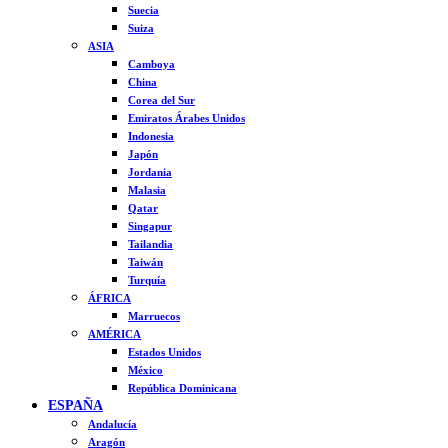
Suecia
Suiza
ASIA
Camboya
China
Corea del Sur
Emiratos Árabes Unidos
Indonesia
Japón
Jordania
Malasia
Qatar
Singapur
Tailandia
Taiwán
Turquía
ÁFRICA
Marruecos
AMÉRICA
Estados Unidos
México
República Dominicana
ESPAÑA
Andalucía
Aragón