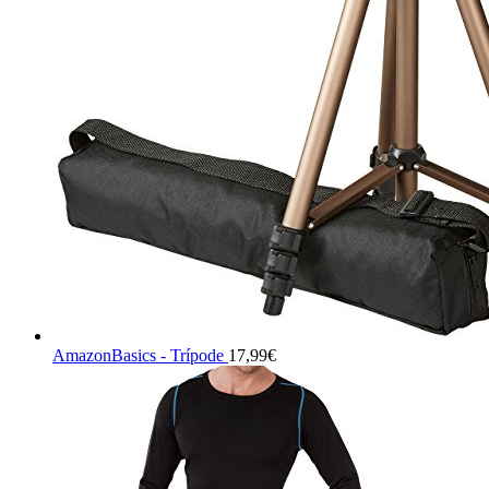
AmazonBasics - Trípode
17,99
€