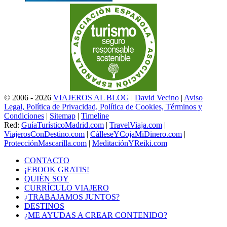
© 2006 - 2026
VIAJEROS AL BLOG
|
David Vecino
|
Aviso
Legal, Política de Privacidad, Política de Cookies, Términos y
Condiciones
|
Sitemap
|
Timeline
Red:
GuíaTurísticoMadrid.com
|
TravelViaja.com
|
ViajerosConDestino.com
|
CálleseYCojaMiDinero.com
|
ProtecciónMascarilla.com
|
MeditaciónYReiki.com
CONTACTO
¡EBOOK GRATIS!
QUIÉN SOY
CURRÍCULO VIAJERO
¿TRABAJAMOS JUNTOS?
DESTINOS
¿ME AYUDAS A CREAR CONTENIDO?