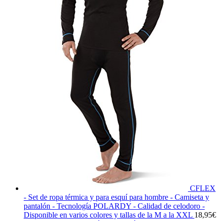
CFLEX
- Set de ropa térmica y para esquí para hombre - Camiseta y
pantalón - Tecnología POLARDY - Calidad de celodoro -
Disponible en varios colores y tallas de la M a la XXL
18,95
€