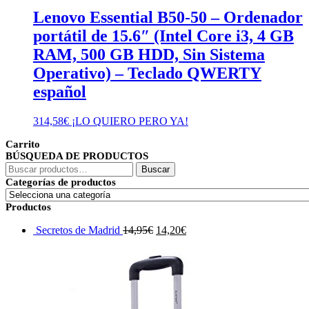
Lenovo Essential B50-50 – Ordenador
portátil de 15.6″ (Intel Core i3, 4 GB
RAM, 500 GB HDD, Sin Sistema
Operativo) – Teclado QWERTY
español
314,58
€
¡LO QUIERO PERO YA!
Carrito
BÚSQUEDA DE PRODUCTOS
Buscar
Buscar
por:
Categorías de productos
Productos
El
El
Secretos de Madrid
14,95
€
14,20
€
precio
precio
original
actual
era:
es:
14,95€.
14,20€.