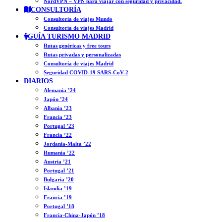
NordVPN – VPN para viajar con seguridad y privacidad.
CONSULTORÍA
Consultoría de viajes Mundo
Consultoría de viajes Madrid
GUÍA TURISMO MADRID
Rutas genéricas y free tours
Rutas privadas y personalizadas
Consultoría de viajes Madrid
Seguridad COVID-19 SARS-CoV-2
DIARIOS
Alemania ’24
Japón ’24
Albania ’23
Francia ’23
Portugal ’23
Francia ’22
Jordania-Malta ’22
Rumanía ’22
Austria ’21
Portugal ’21
Bulgaria ’20
Islandia ’19
Francia ’19
Portugal ’18
Francia-China-Japón ’18