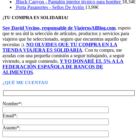
Black Canyon - Pantalón interior técnico para hombre
18,34
€
Porta Pasaportes - Sellos De Avión
13,99
€
¡TU COMPRA ES SOLIDARIA!
Soy David Vecino, responsable de ViajerosAlBlog.com
, espero
que te sea útil la selección de artículos, productos y servicios para
viajeros que he seleccionado, seguro que encuentras aquello que
necesitas ;).
NO OLVIDES QUE TU COMPRA EN LA
TIENDA VIAJERA ES SOLIDARIA
. Con tu compra, me
ayudas con una pequeña comisión a seguir trabajando, a seguir
viviendo, a seguir comiendo,
Y YO DONARÉ EL 5% A LA
FEDERACIÓN ESPAÑOLA DE BANCOS DE
ALIMENTOS
.
¿QUÉ ME CUENTAS!
Nombre*:
Email*:
Asunto*: