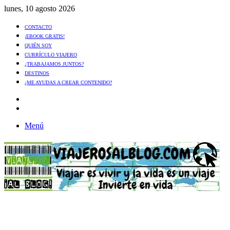
lunes, 10 agosto 2026
CONTACTO
¡EBOOK GRATIS!
QUIÉN SOY
CURRÍCULO VIAJERO
¿TRABAJAMOS JUNTOS?
DESTINOS
¿ME AYUDAS A CREAR CONTENIDO?
Artículo
al
Buscar
azar
Menú