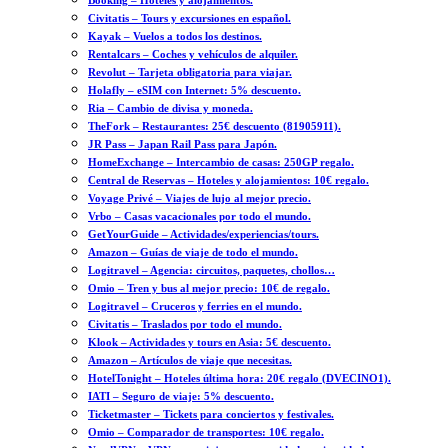
Booking – Hoteles y alojamientos.
Civitatis – Tours y excursiones en español.
Kayak – Vuelos a todos los destinos.
Rentalcars – Coches y vehículos de alquiler.
Revolut – Tarjeta obligatoria para viajar.
Holafly – eSIM con Internet: 5% descuento.
Ria – Cambio de divisa y moneda.
TheFork – Restaurantes: 25€ descuento (81905911).
JR Pass – Japan Rail Pass para Japón.
HomeExchange – Intercambio de casas: 250GP regalo.
Central de Reservas – Hoteles y alojamientos: 10€ regalo.
Voyage Privé – Viajes de lujo al mejor precio.
Vrbo – Casas vacacionales por todo el mundo.
GetYourGuide – Actividades/experiencias/tours.
Amazon – Guías de viaje de todo el mundo.
Logitravel – Agencia: circuitos, paquetes, chollos…
Omio – Tren y bus al mejor precio: 10€ de regalo.
Logitravel – Cruceros y ferries en el mundo.
Civitatis – Traslados por todo el mundo.
Klook – Actividades y tours en Asia: 5€ descuento.
Amazon – Artículos de viaje que necesitas.
HotelTonight – Hoteles última hora: 20€ regalo (DVECINO1).
IATI – Seguro de viaje: 5% descuento.
Ticketmaster – Tickets para conciertos y festivales.
Omio – Comparador de transportes: 10€ regalo.