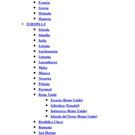
Francia
Grecia
Holanda
Hungría
EUROPA I-Z
Irlanda
Islandia
Italia
Letonia
Liechtenstein
Lituania
Luxemburgo
Malta
Mónaco
Noruega
Polonia
Portugal
Reino Unido
Escocia (Reino Unido)
Gibraltar (Español)
Inglaterra (Reino Unido)
Irlanda del Norte (Reino Unido)
República Checa
Rumanía
San Marino