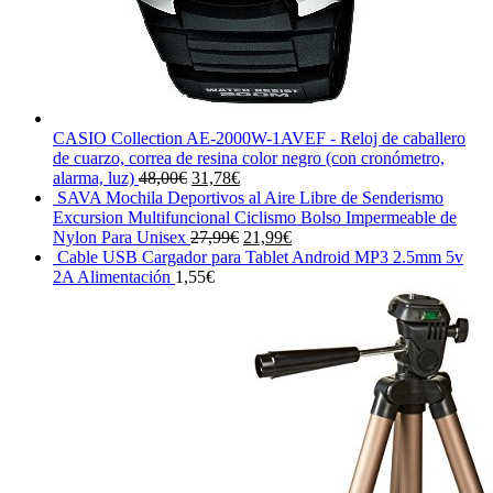
CASIO Collection AE-2000W-1AVEF - Reloj de caballero
de cuarzo, correa de resina color negro (con cronómetro,
El
El
alarma, luz)
48,00
€
31,78
€
precio
precio
SAVA Mochila Deportivos al Aire Libre de Senderismo
original
actual
Excursion Multifuncional Ciclismo Bolso Impermeable de
era:
es:
El
El
Nylon Para Unisex
27,99
€
21,99
€
48,00€.
31,78€.
precio
precio
Cable USB Cargador para Tablet Android MP3 2.5mm 5v
original
actual
2A Alimentación
1,55
€
era:
es:
27,99€.
21,99€.