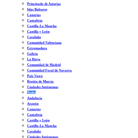
Principado de Asturias
Islas Baleares
Canarias
Cantabria
Castilla-La Mancha
Castilla y León
Cataluña
Comunidad Valenciana
Extremadura
Galicia
La Rioja
Comunidad de Madrid
Comunidad Foral de Navarra
País Vasco
Región de Murcia
Ciudades Autónomas
Todos
Andalucía
Aragón
Canarias
Cantabria
Castilla y León
Castilla-La Mancha
Cataluña
Ciudades Autónomas