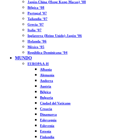
Japón-China (Hong Kong-Macao) ’08
Bélgica ’08
Portugal ’07
Tailandia ’07
Grecia ’07
Italia ’07
Inglaterra (Reino Unido)-Japón ’06
Holanda ’06
México ’05
República Dominicana ’04
MUNDO
EUROPA A-H
Albania
Alemania
Andorra
Austria
Bélgica
Bulgaria
Ciudad del Vaticano
Croacia
Dinamarca
Eslovaquia
Eslovenia
Estonia
Finlandia